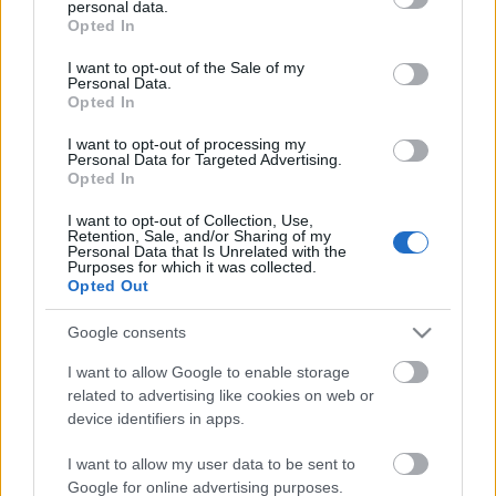
personal data.
grant or deny consent to Google and its third-party tags to
Opted In
use your data for below specified purposes in below Google
Bush a 4-es metrón
consent section.
I want to opt-out of the Sale of my
Personal Data.
Opted In
I want to opt-out of processing my
Personal Data for Targeted Advertising.
Új élet költözött a Hengermalomba
Opted In
I want to opt-out of Collection, Use,
Retention, Sale, and/or Sharing of my
Personal Data that Is Unrelated with the
A romantika elfeledett mestere, Máltás
Purposes for which it was collected.
Opted Out
Hugó
Google consents
I want to allow Google to enable storage
Pápai nuncius és gótikus ülőfülke: a Dísz
related to advertising like cookies on web or
tér 4-5. története
device identifiers in apps.
I want to allow my user data to be sent to
Google for online advertising purposes.