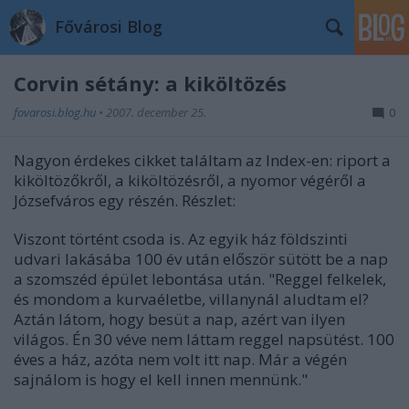
Fővárosi Blog
Corvin sétány: a kiköltözés
fovarosi.blog.hu
•
2007. december 25.
0
Nagyon érdekes cikket találtam az Index-en: riport a
kiköltözőkről, a kiköltözésről, a nyomor végéről a
Józsefváros egy részén. Részlet:
Viszont történt csoda is. Az egyik ház földszinti
udvari lakásába 100 év után először sütött be a nap
a szomszéd épület lebontása után. "Reggel felkelek,
és mondom a kurvaéletbe, villanynál aludtam el?
Aztán látom, hogy besüt a nap, azért van ilyen
világos. Én 30 véve nem láttam reggel napsütést. 100
éves a ház, azóta nem volt itt nap. Már a végén
sajnálom is hogy el kell innen mennünk."