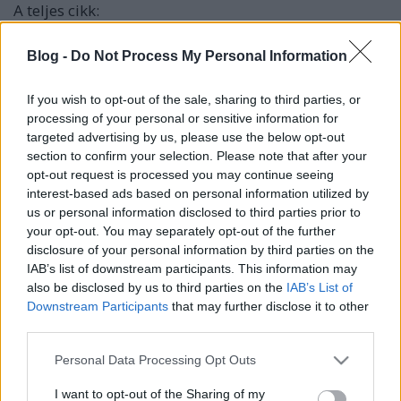
A teljes cikk:
http://index.hu/politika/belfold/budapest/prater8158/
Blog -
Do Not Process My Personal Information
If you wish to opt-out of the sale, sharing to third parties, or
processing of your personal or sensitive information for
targeted advertising by us, please use the below opt-out
section to confirm your selection. Please note that after your
Címkék:
bp08
ujepuletek
corvinszigonyprojekt
corvinszigony
opt-out request is processed you may continue seeing
corvinsetany
interest-based ads based on personal information utilized by
us or personal information disclosed to third parties prior to
your opt-out. You may separately opt-out of the further
disclosure of your personal information by third parties on the
IAB’s list of downstream participants. This information may
Ajánlott bejegyzések:
also be disclosed by us to third parties on the
IAB’s List of
Downstream Participants
that may further disclose it to other
third parties.
Búcsú
Please note that this website/app uses one or more Google
Personal Data Processing Opt Outs
services and may gather and store information including but
not limited to your visit or usage behaviour. You may click to
I want to opt-out of the Sharing of my