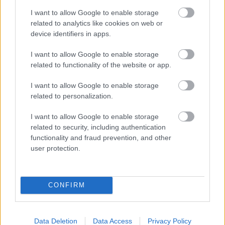
I want to allow Google to enable storage
related to analytics like cookies on web or
device identifiers in apps.
I want to allow Google to enable storage
related to functionality of the website or app.
I want to allow Google to enable storage
Források:
related to personalization.
A remek metros.hu cikk:
http://metros.hu/jarmu/g2.html
I want to allow Google to enable storage
Christo161 videója a YouTube-on:
https://youtube.com/watch?
related to security, including authentication
v=EfDzcQznOxU&NR=1
functionality and fraud prevention, and other
user protection.
Címkék:
g2
metrokocsi
megnemepult
ganzmetro
CONFIRM
ganzhunslet
hunslet
Data Deletion
Data Access
Privacy Policy