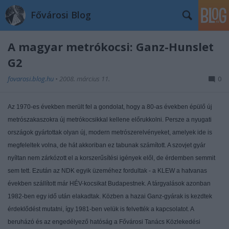
Fővárosi Blog
A magyar metrókocsi: Ganz-Hunslet
G2
fovarosi.blog.hu
•
2008. március 11.
0
Az 1970-es években merült fel a gondolat, hogy a 80-as években épülő új
metrószakaszokra új metrókocsikkal kellene előrukkolni. Persze a nyugati
országok gyártottak olyan új, modern metrószerelvényeket, amelyek ide is
megfeleltek volna, de hát akkoriban ez tabunak számított. A szovjet gyár
nyíltan nem zárkózott el a korszerűsítési igények elől, de érdemben semmit
sem tett. Ezután az NDK egyik üzeméhez fordultak - a KLEW a hatvanas
években szállított már HÉV-kocsikat Budapestnek. A tárgyalások azonban
1982-ben egy idő után elakadtak. Közben a hazai Ganz-gyárak is kezdtek
érdeklődést mutatni, így 1981-ben velük is felvették a kapcsolatot. A
beruházó és az engedélyező hatóság a Fővárosi Tanács Közlekedési