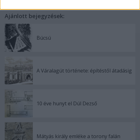
Ajánlott bejegyzések:
Búcsú
A Váralagút története: építéstől átadásig
10 éve hunyt el Dúl Dezső
Mátyás király emléke a torony falán