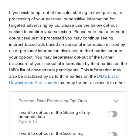
olyan hét, ami problémamentesen telt volna el. Közben beindultak a politikai
If you wish to opt-out of the sale, sharing to third parties, or
változások: a Ganz-Mávag addigi formájában megszűnt, a szerződést 1989
processing of your personal or sensitive information for
február 1-én felmondták. Az utód szervezet a Ganz Vasúti Járműgyár Rt. lett,
targeted advertising by us, please use the below opt-out
akivel sikerült megállapodni a folytatásról. Közben az Rt. részvényeit
section to confirm your selection. Please note that after your
megvásárolta az angol Hunslet gyár. 1991-ben pedig az olasz Ansaldo
opt-out request is processed you may continue seeing
interest-based ads based on personal information utilized by
szerzett többségi tulajdont a cégben. Közben folytatódott a tesztelés. 1991.
us or personal information disclosed to third parties prior to
április 23-án a vonat áramszedőjének műanyag szigetelői - a metróüzem
your opt-out. You may separately opt-out of the further
hibájából - eltörtek. Szeptemberre tudták csak pótolni a hiányt. Ezután a
disclosure of your personal information by third parties on the
sorozatos meghibásodások miatt alig pár napott futott. 1992 március 12-én
IAB’s list of downstream participants. This information may
jegyzőkönyv készült a garanciális idő leteltéről: a jármű addig 123 510 km-t
also be disclosed by us to third parties on the
IAB’s List of
Downstream Participants
that may further disclose it to other
futott. 11 pontban foglalták össze a kisebb-nagyobb hibákat. A záróértékelést
third parties.
1993-ban írták alá.
Please note that this website/app uses one or more Google
Personal Data Processing Opt Outs
services and may gather and store information including but
Üzemkészsége még a próbaüzem végére sem érte el a szükséges
not limited to your visit or usage behaviour. You may click to
I want to opt-out of the Sharing of my
personal data.
minőséget: a naptári napok mindössze 66%-ában állt forgalomban a metró. A
grant or deny consent to Google and its third-party tags to
Opted In
karbantartás több munkaórát igényelt, mint a régi, szovjet metrókocsiknál.
use your data for below specified purposes in below Google
consent section.
Hibás volt a forgóváz, a teljes hajtáslánc, a kocsiszekrény konstrukciója stb.
I want to opt-out of the Sale of my