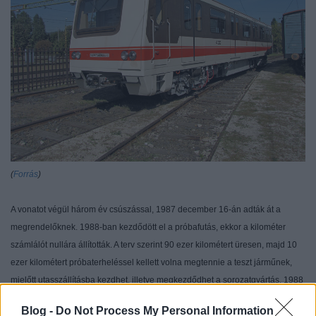
(
Forrás
)
A vonatot végül három év csúszással, 1987 december 16-án adták át a
megrendelőknek. 1988-ban kezdődött el a próbafutás, ekkor a kilométer
számlálót nullára állították. A terv szerint 90 ezer kilométert üresen, majd 10
ezer kilométert próbaterheléssel kellett volna megtennie a teszt járműnek,
mielőtt utasszállításba kezdhet, illetve megkezdődhet a sorozatgyártás. 1988
során több mint 22 ezer kilométert tesztelték a Kőér utcai próbapályán, 1988
Blog -
Do Not Process My Personal Information
november elsején már az alagútba is lemerészkedett. Sajnos, szinte nem volt