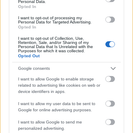
Personal Data.
Opted In
Ma a jármű a BKV tulajdona, de 1994-ben futott utoljára, azóta nincs
forgalomban. Az egyetlen kész szerelvény első része ma a szentendrei
I want to opt-out of processing my
Personal Data for Targeted Advertising.
Tömegközlekedési Múzeumban tekinthető meg - ennyi tárgyi emlék maradt
Opted In
az elbukott projektből.
I want to opt-out of Collection, Use,
Retention, Sale, and/or Sharing of my
Végül egy jó kis szoci tévéhír. A megkopott szalagon a kommentátor arról
Personal Data that Is Unrelated with the
Purposes for which it was collected.
számol be, hogy a szovjet kocsik után azért fejlesztenek újat, mert "5 év
Opted Out
múlva elengedhetetlenné válik a metrókocsik cseréje" (!!!).
Google consents
I want to allow Google to enable storage
related to advertising like cookies on web or
device identifiers in apps.
I want to allow my user data to be sent to
Google for online advertising purposes.
I want to allow Google to send me
personalized advertising.