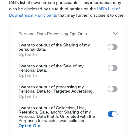
IAB’s list of downstream participants. This information may
Rákóczi út, mi lesz veled?
also be disclosed by us to third parties on the
IAB’s List of
Downstream Participants
that may further disclose it to other
fovarosi.blog.hu
•
2008. július 02.
0
third parties.
Please note that this website/app uses one or more Google
Megújult a Rákóczi út 7. alatti épület. A házat
Personal Data Processing Opt Outs
services and may gather and store information including but
Schmal Henrik tervezte. Hamburgban született, és
not limited to your visit or usage behaviour. You may click to
I want to opt-out of the Sharing of my
Ybl a Vámház építésekor vette magához segítségül.
personal data.
grant or deny consent to Google and its third-party tags to
Később az Operaház kivitelezésén is dolgozott,
Opted In
use your data for below specified purposes in below Google
illetve ő tervezte az Uránia mozi és a Párizsi Udvart
consent section.
I want to opt-out of the Sale of my
körülvevő volt IBUSZ…
Personal Data.
Opted In
Magasház-vita Budapesten
I want to opt-out of processing my
Personal Data for Targeted Advertising.
fovarosi.blog.hu
•
2008. június 30.
0
Opted In
I want to opt-out of Collection, Use,
Korábban már volt szó a ma is zajló vitáról:
Retention, Sale, and/or Sharing of my
épüljenek-e magasházak, felhőkarcolók
Personal Data that Is Unrelated with the
Purposes for which it was collected.
Budapesten? Ha nem, miért nem? Ha igen, hol és
Opted Out
milyenek? Először egy részlet egy Schneller Istvánnal,