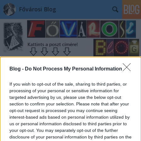
Fővárosi Blog
Blog -
Do Not Process My Personal Information
Mi épült a Vár oldalában?
fovarosi.blog.hu
•
2008. július 03.
0
If you wish to opt-out of the sale, sharing to third parties, or
processing of your personal or sensitive information for
Ha a Lánchídon keresztül, a 16-os busszal érkezünk
targeted advertising by us, please use the below opt-out
section to confirm your selection. Please note that after your
a Várba, a várfal mellett egy új, nagy villaépületre
opt-out request is processed you may continue seeing
lelhetünk. A Sándor-palota, a Várszínház, és a talán
interest-based ads based on personal information utilized by
lassan már tényleg újjáépülő volt Honvéd
us or personal information disclosed to third parties prior to
Főparancsnokság szomszédságában Lónyay
your opt-out. You may separately opt-out of the further
Menyhért egykori magyar…
disclosure of your personal information by third parties on the