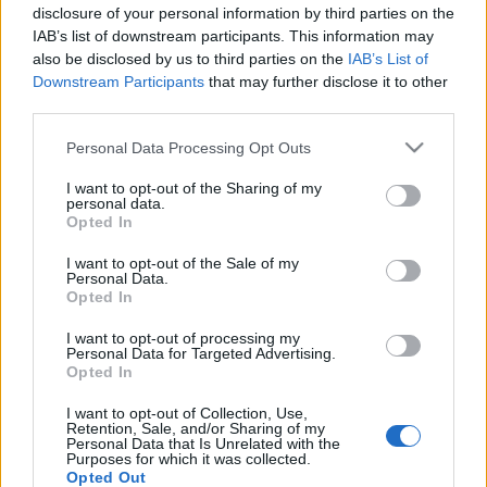
le arról a…
disclosure of your personal information by third parties on the
IAB’s list of downstream participants. This information may
Kossuth téri pályázatok: meg nem
also be disclosed by us to third parties on the
IAB’s List of
Downstream Participants
that may further disclose it to other
valósuló tervek 1.
third parties.
fovarosi.blog.hu
•
2008. január 17.
0
Please note that this website/app uses one or more Google
Personal Data Processing Opt Outs
services and may gather and store information including but
6. 4D Tájépítész iroda (kizárt) A tervezők a biztonsági
not limited to your visit or usage behaviour. You may click to
I want to opt-out of the Sharing of my
personal data.
előírásokat úgy igyekeztek kielégíteni, hogy a tér
grant or deny consent to Google and its third-party tags to
Opted In
use your data for below specified purposes in below Google
mégse alakuljon "falanszterré", túlzottan bezárttá.
consent section.
Az északi kert (a Károlyi-szoborral) inkább csendes
I want to opt-out of the Sale of my
Personal Data.
pihenőövezetként funkcionálna. A déli térrész a…
Opted In
Kossuth téri pályázatok: meg nem
I want to opt-out of processing my
Personal Data for Targeted Advertising.
valósuló tervek 2.
Opted In
fovarosi.blog.hu
•
2008. január 15.
0
I want to opt-out of Collection, Use,
Retention, Sale, and/or Sharing of my
Personal Data that Is Unrelated with the
Purposes for which it was collected.
1. VTCS (14 sz. pályamű, 2. helyezett) Kezdjük a
Opted Out