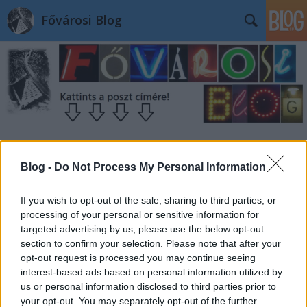
Fővárosi Blog
Kormányzati negyed: de mi lesz a
Blog -
Do Not Process My Personal Information
helyén?
fovarosi.blog.hu
•
2008. január 18.
0
If you wish to opt-out of the sale, sharing to third parties, or
processing of your personal or sensitive information for
targeted advertising by us, please use the below opt-out
Nagy bejelentés volt, hogy lefújták a kormányzat
section to confirm your selection. Please note that after your
negyed megépítését. Pontosabban "nem leállították,
opt-out request is processed you may continue seeing
hanem megállították", ahogy a kormányszóvivői
interest-based ads based on personal information utilized by
tájékoztatón elhangzott. "A kormányzati negyed
us or personal information disclosed to third parties prior to
ugyan lekerült a napirendről, de a kormány nem tett
your opt-out. You may separately opt-out of the further