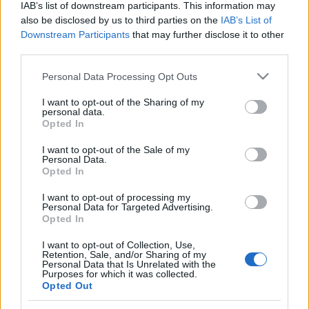
IAB’s list of downstream participants. This information may
Az Összefogás harangjai
also be disclosed by us to third parties on the
IAB’s List of
Downstream Participants
that may further disclose it to other
fovarosi.blog.hu
•
2008. szeptember 25.
0
third parties.
Please note that this website/app uses one or more Google
A Magyar Nemzet cikksorozata annak járt utána,
Personal Data Processing Opt Outs
services and may gather and store information including but
hogy mi lett azzal a szoborral, amit 2004-ben
not limited to your visit or usage behaviour. You may click to
I want to opt-out of the Sharing of my
Medgyessy Péter avatott fel a Sándor-palota előtti
personal data.
grant or deny consent to Google and its third-party tags to
téren. A szobor már fél éve nincs a helyén. 2004
Opted In
use your data for below specified purposes in below Google
április 30-án, Magyarország Uniós csatlakozásának
consent section.
I want to opt-out of the Sale of my
előestéjén avatta fel Varga Imre…
Personal Data.
Opted In
CET a Közraktárakból
I want to opt-out of processing my
Personal Data for Targeted Advertising.
fovarosi.blog.hu
•
2008. szeptember 24.
0
Opted In
I want to opt-out of Collection, Use,
2008 június 27-én megkezdődött a régi épületek egy
Retention, Sale, and/or Sharing of my
részének bontása. A 19. században a környéken
Personal Data that Is Unrelated with the
Purposes for which it was collected.
rengeteg malom működött, és a közelben épült meg
Opted Out
a Fővám téri Vásárcsarnok és a ferencvárosi vágóhíd,