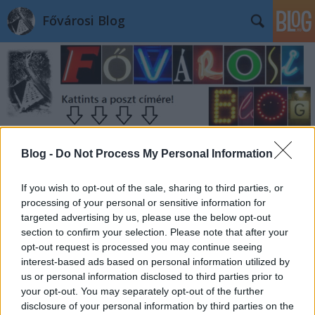
Fővárosi Blog
Blog -
Do Not Process My Personal Information
Belvárosi Távbeszélő Központ
fovarosi.blog.hu
•
2008. szeptember 26.
0
If you wish to opt-out of the sale, sharing to third parties, or
processing of your personal or sensitive information for
A Szervita tér és a Petőfi Sándor utca sarkán nemrég
targeted advertising by us, please use the below opt-out
section to confirm your selection. Please note that after your
nyílt egy kávéház Café Martinelli néven. Miért
opt-out request is processed you may continue seeing
Martinelli? A név a közeli Főpolgármesteri hivatalnak
interest-based ads based on personal information utilized by
székhelyül szolgáló Városháza épület tervezőjére,
us or personal information disclosed to third parties prior to
Anton Erhard Martinelli-re utal. A Szervita tér
your opt-out. You may separately opt-out of the further
korábbi neve…
disclosure of your personal information by third parties on the