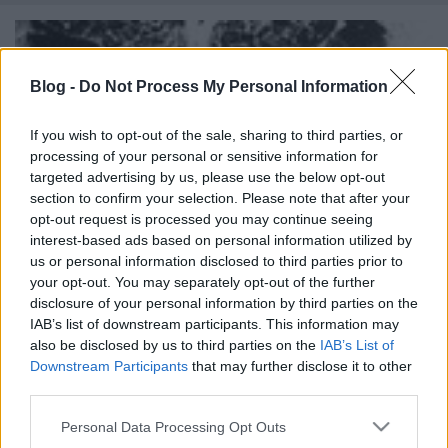
Blog -
Do Not Process My Personal Information
If you wish to opt-out of the sale, sharing to third parties, or
processing of your personal or sensitive information for
targeted advertising by us, please use the below opt-out
section to confirm your selection. Please note that after your
opt-out request is processed you may continue seeing
interest-based ads based on personal information utilized by
us or personal information disclosed to third parties prior to
your opt-out. You may separately opt-out of the further
disclosure of your personal information by third parties on the
IAB’s list of downstream participants. This information may
also be disclosed by us to third parties on the
IAB’s List of
Downstream Participants
that may further disclose it to other
third parties.
Please note that this website/app uses one or more Google
Megyeri híd átadva!
Personal Data Processing Opt Outs
services and may gather and store information including but