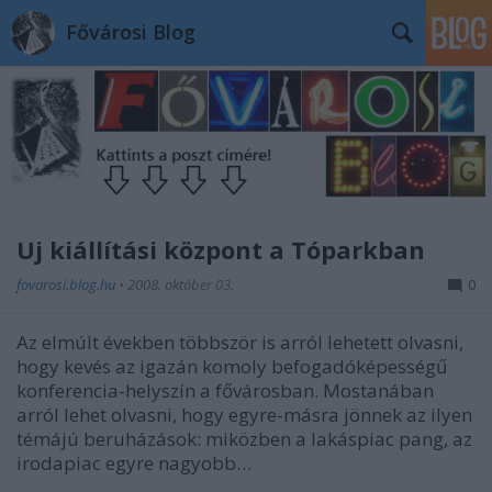
Fővárosi Blog
Új kiállítási központ a Tóparkban
fovarosi.blog.hu
•
2008. október 03.
0
Az elmúlt években többször is arról lehetett olvasni,
hogy kevés az igazán komoly befogadóképességű
konferencia-helyszín a fővárosban. Mostanában
arról lehet olvasni, hogy egyre-másra jönnek az ilyen
témájú beruházások: miközben a lakáspiac pang, az
irodapiac egyre nagyobb…