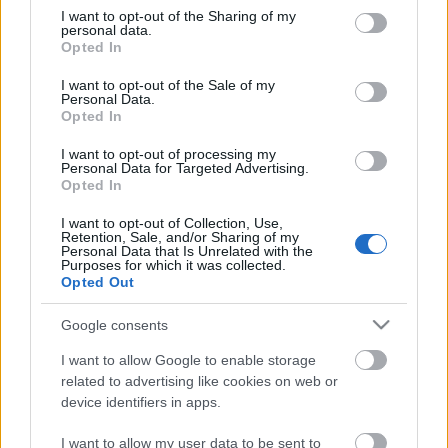
fovarosi.blog.hu
•
2008. október 02.
0
not limited to your visit or usage behaviour. You may click to
I want to opt-out of the Sharing of my
personal data.
grant or deny consent to Google and its third-party tags to
Opted In
use your data for below specified purposes in below Google
2008. szeptember 30-án átadásra került a Megyeri
consent section.
I want to opt-out of the Sale of my
híd, Budapest legújabb hídja. Ezzel megvalósul a
Personal Data.
körgyűrű összekötése a 2-es út és a 11-es főút között.
Opted In
Ezzel az idei nagy sztrádaavatások le is zárulnak,
már csak az M7-es Letenyénél levő határhídjának
I want to opt-out of processing my
Personal Data for Targeted Advertising.
avatója maradt…
Opted In
I want to opt-out of Collection, Use,
Díjat nyert a Kormányzati Negyed
Retention, Sale, and/or Sharing of my
Personal Data that Is Unrelated with the
fovarosi.blog.hu
•
2008. október 01.
0
Purposes for which it was collected.
Opted Out
Furcsa fordulatokat hoz az élet: a Kormányzati
Google consents
Negyed elbukott, meg nem valósuló első helyezett
terve díjat nyert a Holcim Foundation for
I want to allow Google to enable storage
Sustainable Construction (Holcim Alapítvány a
related to advertising like cookies on web or
device identifiers in apps.
Fenntartható Építészetért) európai pályázatán!
Janesch Péter Madridban vehette át a díjat és a…
I want to allow my user data to be sent to