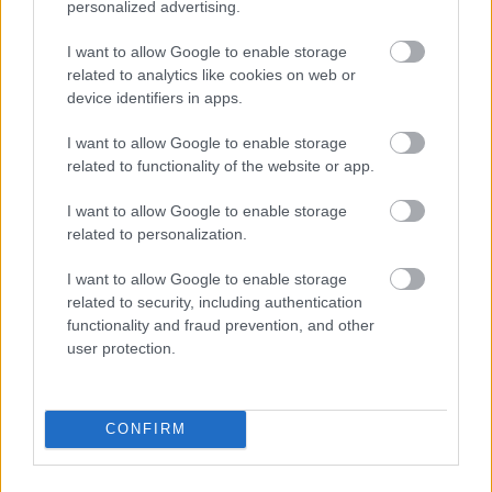
personalized advertising.
I want to allow Google to enable storage
related to analytics like cookies on web or
device identifiers in apps.
Ajánlott bejegyzések:
I want to allow Google to enable storage
related to functionality of the website or app.
És újjászülettek az ólomüveg ablakok!
I want to allow Google to enable storage
related to personalization.
I want to allow Google to enable storage
A Várnegyed egyetlen szecessziós háza
related to security, including authentication
functionality and fraud prevention, and other
user protection.
A Burg Hotel és ami a helyére kerül a
Várban
CONFIRM