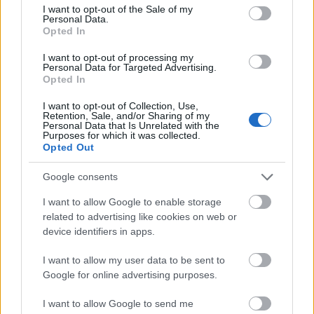
Tehát mindegyik lakásnak saját kertrésze van, és az épület
consent section.
I want to opt-out of the Sale of my
elhelyezésénél a telek fáinak helyeit is figyelembe vették, így egy
Personal Data.
Opted In
egészen erdős kert marad az építkezés után is. A telek 90%-a egy 2300
négyzetméteres kert!
I want to opt-out of processing my
Personal Data for Targeted Advertising.
Opted In
A tervező az Apostroph Műterem volt (építészek: Nagy Andrea, Szobota
Eszter, Sándor Gergely, Baranyai Balázs), a tervezés 2009-ben
I want to opt-out of Collection, Use,
Retention, Sale, and/or Sharing of my
lezajlott, az építkezés kezdete 2010 tavasza. Az épület a
Black
Personal Data that Is Unrelated with the
Diamond Garden
nevet kapta.
Purposes for which it was collected.
Opted Out
Források:
Google consents
http://epiteszforum.hu/node/14012
http://www.blackdiamondgarden.hu/black_diamond_garden.swf
I want to allow Google to enable storage
related to advertising like cookies on web or
device identifiers in apps.
I want to allow my user data to be sent to
Google for online advertising purposes.
Címkék:
lakohaz
bp12
blackdiamondgarden
apostroph
I want to allow Google to send me
apostrophmuterem