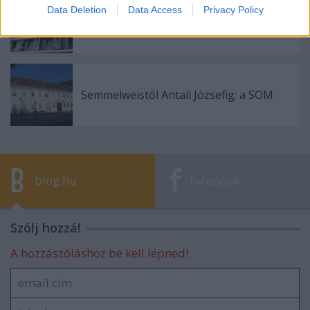
Data Deletion
Data Access
Privacy Policy
Üresen áll a Lánchíd19 Design Hotel
Semmelweistől Antall Józsefig: a SOM
blog.hu
facebook
Szólj hozzá!
A hozzászóláshoz be kell lépned!