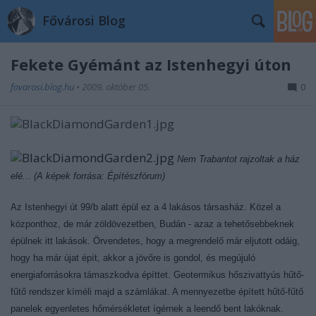
Fővárosi Blog
Fekete Gyémánt az Istenhegyi úton
fovarosi.blog.hu
•
2009. október 05.
0
Nem Trabantot rajzoltak a ház
elé... (A képek forrása: Építészfórum)
Az Istenhegyi út 99/b alatt épül ez a 4 lakásos társasház. Közel a
központhoz, de már zöldövezetben, Budán - azaz a tehetősebbeknek
épülnek itt lakások. Örvendetes, hogy a megrendelő már eljutott odáig,
hogy ha már újat épít, akkor a jövőre is gondol, és megújuló
energiaforrásokra támaszkodva építtet. Geotermikus hőszivattyús hűtő-
fűtő rendszer kíméli majd a számlákat. A mennyezetbe épített hűtő-fűtő
panelek egyenletes hőmérsékletet ígérnek a leendő bent lakóknak.