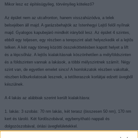
Mikor lesz ez építésügyileg, törvényileg kötelező?
Az épület nem az utcafronton, hanem visszahúzódva, a telek
belsejében áll majd. A garázsbehajtók az Istenhegyi Lejtő felől nyílnak
majd. Gyalogos kapubejáró mindkét irányból lesz. Az épület 4 szintes,
ebből egy teljesen, egy részben a terepszint alatt helyezkedik el a lejtős
telken. A két nagy tömeg közötti összeköttetésben kapott helyet a lift
és a lépcsőház. A lejtős kialakításnak köszönhetően a mélyföldszinten
és a földszinten vannak a lakások, a többi mélyszintnek számít. Négy
szint van, de egyetlen emelet sincs! A homlokzatok részben vakoltak,
részben kőburkolatosak lesznek, a tetőteraszok korlátjai edzett üvegből
készülnek.
A 4 lakás az alábbiak szerint került kialakításra:
1. lakás: 3 szobás: 70 nm lakás, két terasz (összesen 50 nm), 170 nm
kert és tároló. Két fürdőszobával, egybenyitható nappali és
dolgozószobával, óriási üvegfelületekkel.