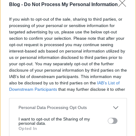
2. lakás: 68 nm lakás, 32 nm terasz, 140 nm kert és tároló. A nappali
Blog -
Do Not Process My Personal Information
kétszintes légtere napfényes, világos. A háló és a fürdő többszárnyú
ajtóval igény esetén egybenyitható. A hálóhoz egy külön garderobe
If you wish to opt-out of the sale, sharing to third parties, or
helyiség is tartozik..
processing of your personal or sensitive information for
targeted advertising by us, please use the below opt-out
3. lakás: 4,5 szoba, 124 nm lakás, 34 nm terasz, 200 nm kert és tároló.
section to confirm your selection. Please note that after your
Észak, dél és nyugat felé is néznek ablakok. Négy és fél szoba, 2
opt-out request is processed you may continue seeing
interest-based ads based on personal information utilized by
fürdőszoba és egy vendég wc, a felső szinten szauna és gardrób. A
us or personal information disclosed to third parties prior to
nappalival és étkezővel egy légtérben elhelyezkedő konyha igény
your opt-out. You may separately opt-out of the further
szerint leválasztható. A nappaliban bio kandalló biztosít meghitt
disclosure of your personal information by third parties on the
hangulatot. Kilátás a Rózsadombra.
IAB’s list of downstream participants. This information may
also be disclosed by us to third parties on the
IAB’s List of
4. lakás: 4,5 szobás, 136 nm lakás, 37 nm terasz, 160 nm kert és
Downstream Participants
that may further disclose it to other
tároló. Három irányba (É, D, K) tájolt. 4 és fél szoba 2 fürdővel és egy
third parties.
vendég wc-vel, a felső szinten szaunával. A nappalival és étkezővel
Please note that this website/app uses one or more Google
Personal Data Processing Opt Outs
egy légtérben levő konyha igény szerint leválasztható. Az étkező felett
services and may gather and store information including but
kétszintes légtér biztosít kellemes közérzetet. A nappaliban bio kandalló
not limited to your visit or usage behaviour. You may click to
I want to opt-out of the Sharing of my
personal data.
üzemel.
grant or deny consent to Google and its third-party tags to
Opted In
use your data for below specified purposes in below Google