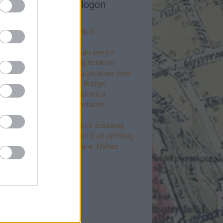
legújabb cikkek a blogon
csú
 fogorvosi rendelő a múltból
h a 4-es metrón
: tervezik, megígérik, aztán semmi
újjászülettek az ólomüveg ablakok!
hökkentő terek a Mérleg utcában: ilyen
t a Mamaison Hotel Chain Bridge
élet költözött a Hengermalomba
áralagút története: az átadástól
jainkig
áralagút története: építéstől átadásig
áralagút története: ötletektől az építésig
omantika elfeledett mestere, Máltás
gó
éve hunyt el Dúl Dezső
vább
...
cebook