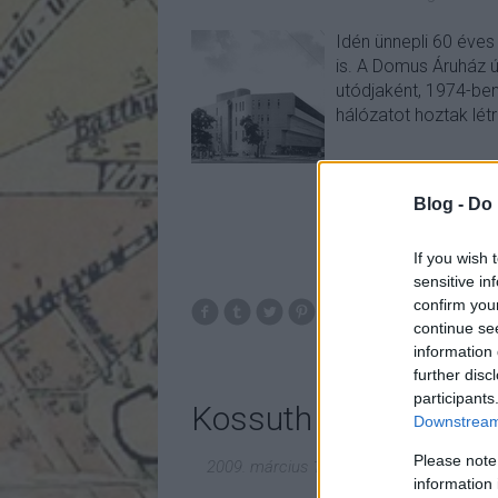
Idén ünnepli 60 éves
is. A Domus Áruház ú
utódjaként, 1974-ben
hálózatot hoztak lét
Blog -
Do 
If you wish 
sensitive in
confirm you
continue se
information 
further disc
participants
Kossuth téri fejlemé
Downstream 
Please note
2009. március 11.
-
fovarosi.blog.hu
information 