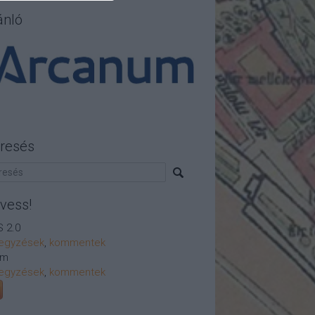
ánló
resés
vess!
 2.0
egyzések
,
kommentek
om
egyzések
,
kommentek