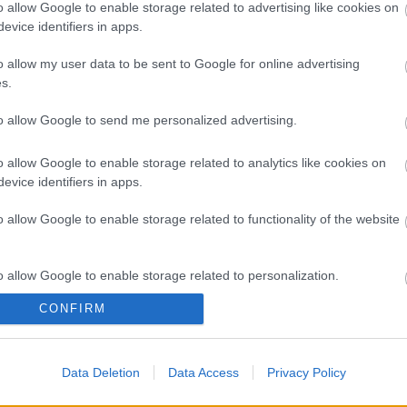
A 
o allow Google to enable storage related to advertising like cookies on
ják, hogy ezzel az anyaggal harmadannyi pénzbe
evice identifiers in apps.
alfirkákat. Így is 700 millió lenne, csak Szegeden.
Bú
g megbecsülni sem lehet. (TV2 Tények, 2008.
Egy
o allow my user data to be sent to Google for online advertising
Bus
s.
HÉV
És 
to allow Google to send me personalized advertising.
Meg
TOVÁBB
let
o allow Google to enable storage related to analytics like cookies on
Új 
evice identifiers in apps.
A V
Szólj hozzá!
nap
o allow Google to enable storage related to functionality of the website
graffiti
A V
A V
A r
o allow Google to enable storage related to personalization.
Hu
10 
CONFIRM
o allow Google to enable storage related to security, including
To
cation functionality and fraud prevention, and other user protection.
Fa
Data Deletion
Data Access
Privacy Policy