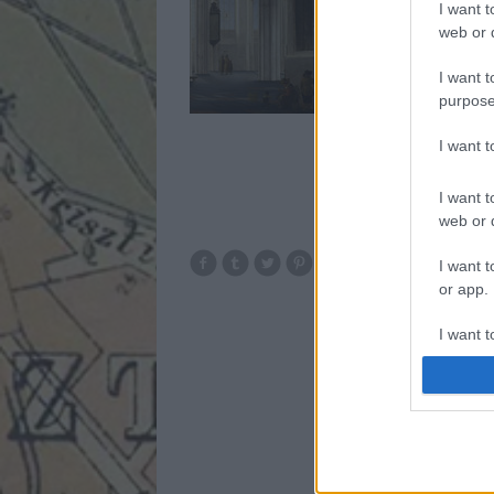
I want t
tanszékén. Azt mond
web or d
kerülne eltüntetni a f
Országosan pedig mé
I want t
október…
purpose
I want 
I want t
web or d
I want t
or app.
I want t
I want t
authenti