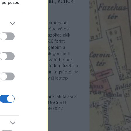
mogasd a munkámat, kérlek!
ed purposes
ome a Patron!
tetszik a blogom, kérlek támogasd
kámat anyagilag is! Cserébe városi
ára hívom meg időnként azokat, akik
alább havi 5 euró vagy 2500 forint
ogatást küldenek. Támogatóim a
reon.com-on exkluzív, a blogon nem
rhető tartalmakhoz is hozzáférhetnek.
ogatásod segítségével tudom fizetni a
kám költségeit a könyvtári tagságtól az
anum előfizetésen át egy új laptop
vezett beszerzéséig.
ogatásodat egyszerű banki átutalással
megteheted: Papp Géza, UniCredit
k, 10918001-00000022-65590047.
lemény: Fővárosi Blog