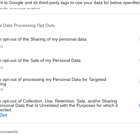
Tá
 to Google and its third-party tags to use your data for below specifi
 Fővárosi Közgyűlés elfogadta azt a megállapodás-
ogle consent section.
Bec
 az érintett Országgyűlés Hivatala és Budapest
endezéséről. A park alatt mélygarázs, valamint
Ha 
a felszínen a forgalom csillapítása mellett…
l Data Processing Opt Outs
mun
sét
o opt-out of the Sharing of my personal data.
leg
In
tám
TOVÁBB
Pat
o opt-out of the Sale of my Personal Data.
elé
In
Tám
mun
Szólj hozzá!
to opt-out of processing my Personal Data for Targeted
Arc
ing.
kossuthter
bp05
In
ter
o opt-out of Collection, Use, Retention, Sale, and/or Sharing
Tám
ersonal Data that Is Unrelated with the Purposes for which it
vészet?
is 
lected.
Out
Ban
Köz
consents
ószert fejlesztettek ki a szegedi egyetem kémia