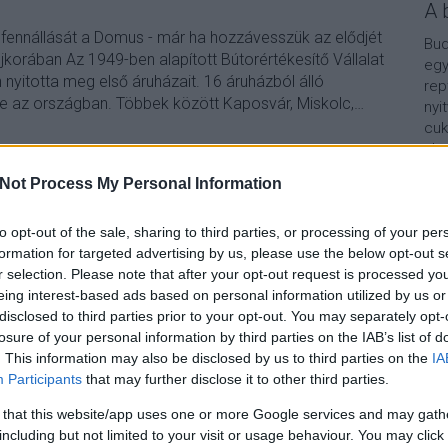
A 
 fennállását a Domus - már ha hozzávesszük az elődjét
Bud
jkorában Az 1949-ben alapított Bútorértékesítő Vállalat
egy
 nyitotta meg első áruházait. 16 áruházból álló
rep
re az országban. Többek között Kaposvár, Miskolc,…
nyi
cuk
aho
vár
Not Process My Personal Information
van
TOVÁBB
Vár
lel
to opt-out of the sale, sharing to third parties, or processing of your per
formation for targeted advertising by us, please use the below opt-out s
Szólj hozzá!
Kap
r selection. Please note that after your opt-out request is processed y
bp13
lazarantal
domus
domusaruhaz
reimholzpeter
eing interest-based ads based on personal information utilized by us or
A b
disclosed to third parties prior to your opt-out. You may separately opt-
losure of your personal information by third parties on the IAB’s list of
. This information may also be disclosed by us to third parties on the
IA
nyek
Participants
that may further disclose it to other third parties.
 that this website/app uses one or more Google services and may gath
including but not limited to your visit or usage behaviour. You may click 