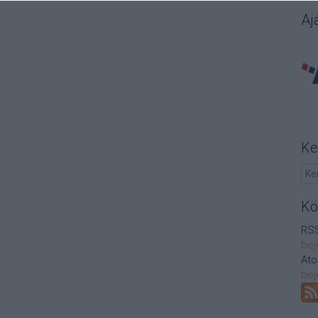
Aj
Ke
Kö
RSS
bej
At
bej