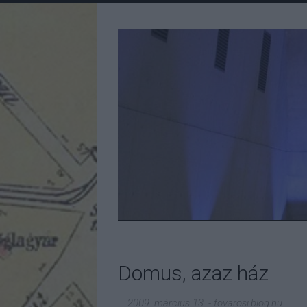
Domus, azaz ház
2009. március 13.
-
fovarosi.blog.hu