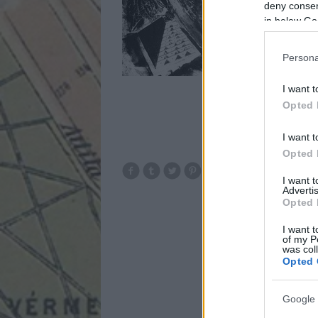
deny consent
nem ismertem, vis
in below Go
2009-ben indulhat
Persona
I want t
Opted 
I want t
Opted 
I want 
Advertis
Opted 
I want t
of my P
was col
Opted 
Google 