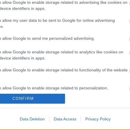
A 
o allow Google to enable storage related to advertising like cookies on
evice identifiers in apps.
Bú
Egy
o allow my user data to be sent to Google for online advertising
Bus
s.
HÉV
És 
to allow Google to send me personalized advertising.
Meg
let
o allow Google to enable storage related to analytics like cookies on
Új 
evice identifiers in apps.
A V
nap
o allow Google to enable storage related to functionality of the website
A V
A V
A r
o allow Google to enable storage related to personalization.
Hu
10 
CONFIRM
o allow Google to enable storage related to security, including
To
cation functionality and fraud prevention, and other user protection.
Fa
Data Deletion
Data Access
Privacy Policy