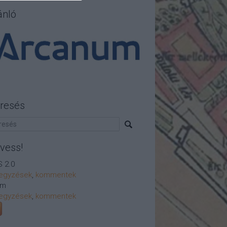
ánló
resés
vess!
 2.0
egyzések
,
kommentek
om
egyzések
,
kommentek