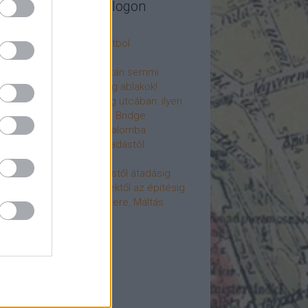
legújabb cikkek a blogon
csú
 fogorvosi rendelő a múltból
h a 4-es metrón
: tervezik, megígérik, aztán semmi
újjászülettek az ólomüveg ablakok!
hökkentő terek a Mérleg utcában: ilyen
t a Mamaison Hotel Chain Bridge
élet költözött a Hengermalomba
áralagút története: az átadástól
jainkig
áralagút története: építéstől átadásig
áralagút története: ötletektől az építésig
omantika elfeledett mestere, Máltás
gó
éve hunyt el Dúl Dezső
vább
...
cebook