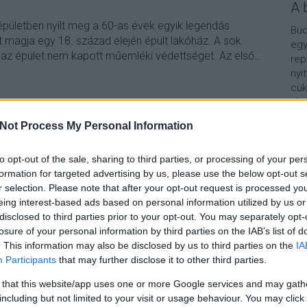
A 
 épületben nyílt meg a 60-as évek egyik legendás
Bud
t magja egy 18. század elején épült lakóház. A sok
egy
t az épület nem kapott műemléki védettséget. Az első…
rep
nyi
cuk
aho
TOVÁBB
vár
Not Process My Personal Information
van
Vár
Szólj hozzá!
lel
to opt-out of the sale, sharing to third parties, or processing of your per
05
uttoroaruhaz
firstsite
kossuthlajosutca
kovacsmargit
formation for targeted advertising by us, please use the below opt-out s
Kap
r selection. Please note that after your opt-out request is processed y
eing interest-based ads based on personal information utilized by us or
A b
disclosed to third parties prior to your opt-out. You may separately opt-
rs Budapesten
losure of your personal information by third parties on the IAB’s list of
. This information may also be disclosed by us to third parties on the
IA
Participants
that may further disclose it to other third parties.
 that this website/app uses one or more Google services and may gath
am a Lágymányosi öböl félszigeti részének
including but not limited to your visit or usage behaviour. You may click 
ommentek alapján sokan siratták a régi állapotot, én azt