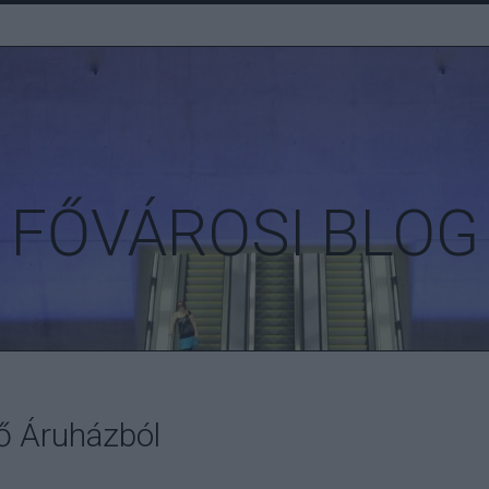
FŐVÁROSI BLOG
örő Áruházból