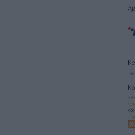
Aj
Ke
Kö
RSS
bej
At
bej