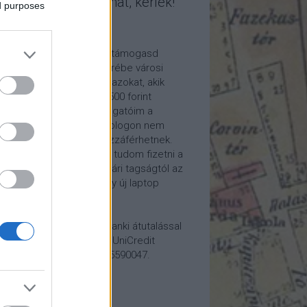
mogasd a munkámat, kérlek!
ed purposes
ome a Patron!
tetszik a blogom, kérlek támogasd
kámat anyagilag is! Cserébe városi
ára hívom meg időnként azokat, akik
alább havi 5 euró vagy 2500 forint
ogatást küldenek. Támogatóim a
reon.com-on exkluzív, a blogon nem
rhető tartalmakhoz is hozzáférhetnek.
ogatásod segítségével tudom fizetni a
kám költségeit a könyvtári tagságtól az
anum előfizetésen át egy új laptop
vezett beszerzéséig.
ogatásodat egyszerű banki átutalással
megteheted: Papp Géza, UniCredit
k, 10918001-00000022-65590047.
lemény: Fővárosi Blog