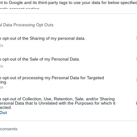
Tá
 to Google and its third-party tags to use your data for below specifi
zont örülök az újnak, jó irányú fejlesztésnek tartom.
ogle consent section.
Bec
 be a Lágymányosi híd pesti oldalán a fejlesztés…
Ha 
l Data Processing Opt Outs
mun
sét
o opt-out of the Sharing of my personal data.
leg
In
tám
TOVÁBB
Pat
o opt-out of the Sale of my Personal Data.
elé
In
Tám
Szólj hozzá!
mun
budapest
fosterandpartners
dunapassage
normanfoster
to opt-out of processing my Personal Data for Targeted
Arc
ing.
In
ter
o opt-out of Collection, Use, Retention, Sale, and/or Sharing
Tám
ersonal Data that Is Unrelated with the Purposes for which it
is 
lected.
Out
Ban
Köz
consents