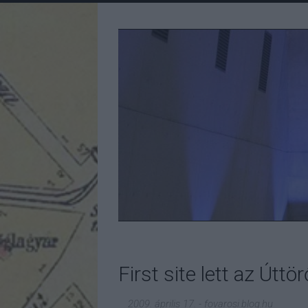
First site lett az Útt
2009. április 17.
-
fovarosi.blog.hu