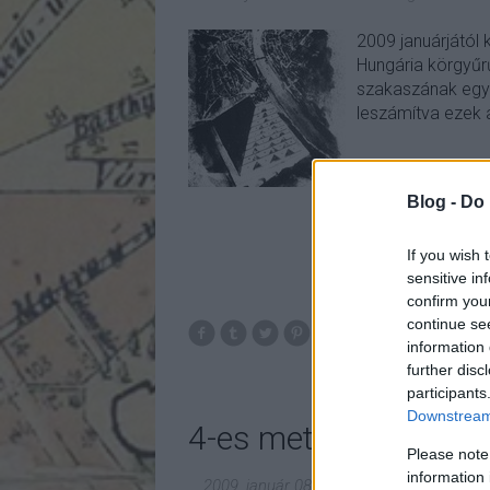
2009 januárjától 
Hungária körgyűrű
szakaszának egy r
leszámítva ezek 
Blog -
Do 
If you wish 
sensitive in
confirm you
continue se
information 
further disc
participants
Downstream 
4-es metró felülnézet
Please note
information 
2009. január 08.
-
fovarosi.blog.hu