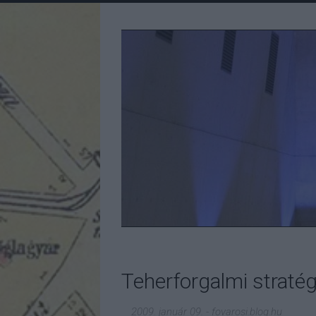
Teherforgalmi straté
2009. január 09.
-
fovarosi.blog.hu