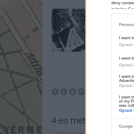
deny consent
in below Go
Persona
I want t
Opted 
I want t
Opted 
I want 
Advertis
Opted 
I want t
of my P
was col
Opted 
4-es metró kronológi
Google 
2009. január 06.
-
fovarosi.blog.hu