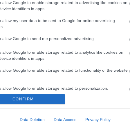
A 
o allow Google to enable storage related to advertising like cookies on
evice identifiers in apps.
szelbe ért a 4-es metró pályázati anyaga
Bú
hu/hir/belfold/budapest/hir-218461 az EU-s
Egy
o allow my user data to be sent to Google for online advertising
Bus
án furának tűnik, de igaz: bár már nagyban zajlik az
s.
HÉV
em lehet biztosra tudni, hogy az EU támogja-e majd a
És 
etrót. A…
to allow Google to send me personalized advertising.
Meg
let
o allow Google to enable storage related to analytics like cookies on
Új 
evice identifiers in apps.
A V
nap
TOVÁBB
o allow Google to enable storage related to functionality of the website
A V
A V
A r
Szólj hozzá!
o allow Google to enable storage related to personalization.
Hu
kozlekedes
metro4
tomegkozlekedes
metro4kronologia
10 
CONFIRM
o allow Google to enable storage related to security, including
To
cation functionality and fraud prevention, and other user protection.
a 2008/1.
Fa
Data Deletion
Data Access
Privacy Policy