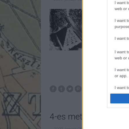
I want t
web or d
2008.08.12: Brüs
http://inforadio.
I want t
támogatáshoz. Tal
purpose
építkezés, még n
budapesti 4-es m
I want 
I want t
web or d
I want t
or app.
I want t
bkv
I want t
authenti
4-es metró kronológi