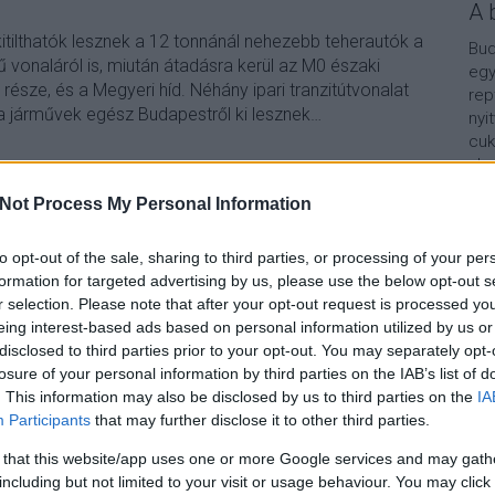
A 
kitilthatók lesznek a 12 tonnánál nehezebb teherautók a
Bud
 vonaláról is, miután átadásra kerül az M0 északi
egy
észe, és a Megyeri híd. Néhány ipari tranzitútvonalat
rep
a járművek egész Budapestről ki lesznek…
nyi
cuk
aho
vár
Not Process My Personal Information
van
Vár
TOVÁBB
lel
to opt-out of the sale, sharing to third parties, or processing of your per
formation for targeted advertising by us, please use the below opt-out s
Kap
r selection. Please note that after your opt-out request is processed y
Szólj hozzá!
eing interest-based ads based on personal information utilized by us or
budapest
kozlekedes
teherforgalom
teherauto
A b
disclosed to third parties prior to your opt-out. You may separately opt-
losure of your personal information by third parties on the IAB’s list of
. This information may also be disclosed by us to third parties on the
IA
Participants
that may further disclose it to other third parties.
ből
 that this website/app uses one or more Google services and may gath
including but not limited to your visit or usage behaviour. You may click 