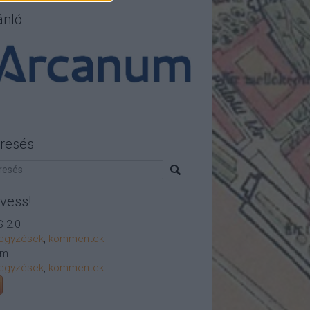
ánló
resés
vess!
 2.0
egyzések
,
kommentek
om
egyzések
,
kommentek