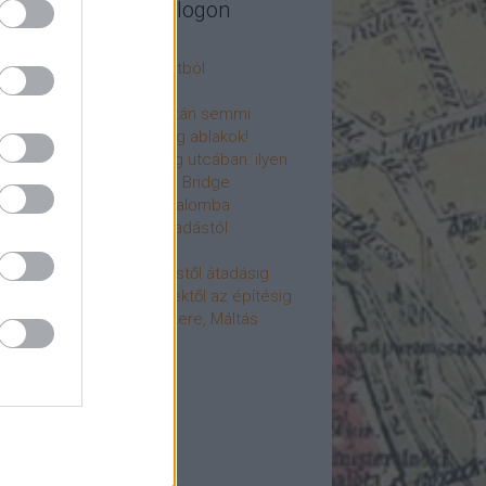
legújabb cikkek a blogon
csú
 fogorvosi rendelő a múltból
h a 4-es metrón
: tervezik, megígérik, aztán semmi
újjászülettek az ólomüveg ablakok!
hökkentő terek a Mérleg utcában: ilyen
t a Mamaison Hotel Chain Bridge
élet költözött a Hengermalomba
áralagút története: az átadástól
jainkig
áralagút története: építéstől átadásig
áralagút története: ötletektől az építésig
omantika elfeledett mestere, Máltás
gó
éve hunyt el Dúl Dezső
vább
...
cebook