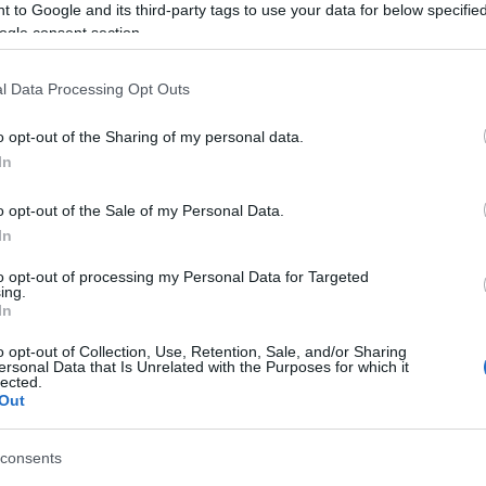
Tá
 to Google and its third-party tags to use your data for below specifi
ogle consent section.
Bec
Ha 
l Data Processing Opt Outs
mun
sét
o opt-out of the Sharing of my personal data.
leg
In
tám
Pat
o opt-out of the Sale of my Personal Data.
elé
In
Tám
TOVÁBB
mun
to opt-out of processing my Personal Data for Targeted
Arc
ing.
In
ter
Szólj hozzá!
metro4
o opt-out of Collection, Use, Retention, Sale, and/or Sharing
Tám
ersonal Data that Is Unrelated with the Purposes for which it
is 
lected.
Out
Ban
Köz
a 2008/2.
consents