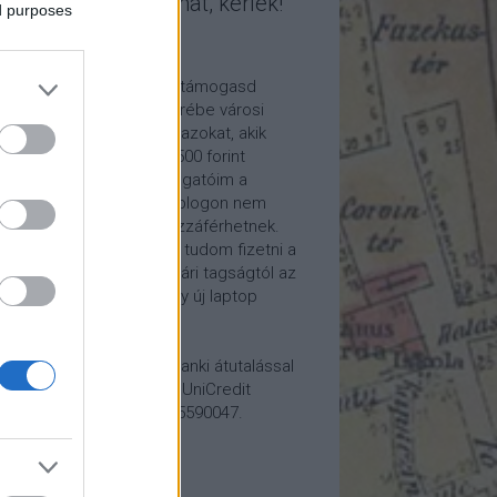
mogasd a munkámat, kérlek!
ed purposes
ome a Patron!
tetszik a blogom, kérlek támogasd
kámat anyagilag is! Cserébe városi
ára hívom meg időnként azokat, akik
alább havi 5 euró vagy 2500 forint
ogatást küldenek. Támogatóim a
reon.com-on exkluzív, a blogon nem
rhető tartalmakhoz is hozzáférhetnek.
ogatásod segítségével tudom fizetni a
kám költségeit a könyvtári tagságtól az
anum előfizetésen át egy új laptop
vezett beszerzéséig.
ogatásodat egyszerű banki átutalással
megteheted: Papp Géza, UniCredit
k, 10918001-00000022-65590047.
lemény: Fővárosi Blog