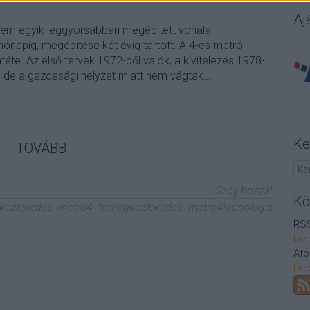
Aj
nelem egyik leggyorsabban megépített vonala:
ónapig, megépítése két évig tartott. A 4-es metró
téte. Az első tervek 1972-ből valók, a kivitelezés 1978-
, de a gazdasági helyzet miatt nem vágtak…
Ke
TOVÁBB
Szólj hozzá!
Kö
kozlekedes
metro4
tomegkozlekedes
metro4kronologia
RSS
bej
At
bej