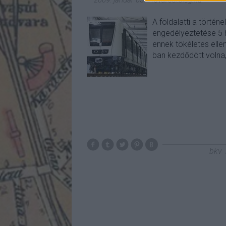
2009. január 05.
-
fovarosi.blog.hu
A földalatti a törté
engedélyeztetése 5 h
ennek tökéletes ellen
ban kezdődött volna
bkv