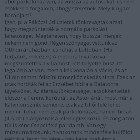
ahol parkolóház van, az vonzza az autósokat, és nem
csökken a forgalom, ahogy szeretnék. Melyik ujjam
harapjam?
Igen, pl a Rákóczi úti üzletek tönkrevágták azzal
hogy megszüntették a normális parkolási
lehetőséget. Megtehetem, hogy busszal menjek,
nekem nem gond. Régen szőnyeget vettünk az
Otthon áruházban, és ruhát a Lottóban. (Ha
tudjátok, mik ezek) A metróra hivatkozva
megszüntették a villamost, lett helyette busz. itt
legalább az van, mert a kék vonalán a Vácin, és az
Üllőin semmi felszíni tömegközlekedés sincs. Ezek az
utak hordták fel az Erzsébet hídra a Balatonra
igyekvőket. Az áteresztőképességet lecsökkentették
először a Ferenc körútnál, az Astoriánál, most már a
Kálvinon szinte semerre, csak az Üllői felé lehet
menni. Tehát nem csak parkolóházak, hanem hidak
(4-5 db) hiányoznak a jelenlegiek közül. És még azon
túl is kéne Csepel felé pár darab. Van egy
múzeumvárosunk, hivatkozunk mindenféle külföldi
példára, hogy így kéne - úgy kéne, csak épp a