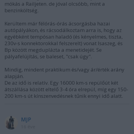
mókás a Railjeten. de jóval olcsóbb, mint a
benzinköltség.
Kerültem már félórás-órás ácsorgásba hazai
autópályákon, és rácsodálkoztam arra is, hogy az
egyébként tempósan haladó (és kényelmes, tiszta,
230v-s konnektorokkal felszerelt) vonat Isaszeg, és
Bp között megduplázta a menetidejét. Se
pályafelújítás, se baleset, "csak úgy".
Mindig, mindent praktikum és/vagy ár/érték arány
alapján.
De az idő is relatív. Egy 16000 km-s repülőút két
átszállása között eltelő 3-4 óra elrepül, míg egy 150-
200 km-s út kínszenvedésnek tűnik ennyi idő alatt.
MJP
16 éve