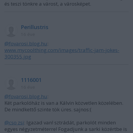
és teszi tönkre a várost, a városképet.
Perillustris
16 éve
@fovarosi.blog.hu
:
www.mycoolthing.com/images/traffic-jam-jokes-
300355.jpg
1116001
16 éve
@fovarosi.blog.hu
:
Két parkolóház is van a Kálvin közvetlen közelében.
De mindkettő szinte tök üres. sajnos:(
@cso zsi
: Igazad van! sztrádát, parkolót minden
egyes négyzetméterre! Fogadjunk a sarki közértbe is