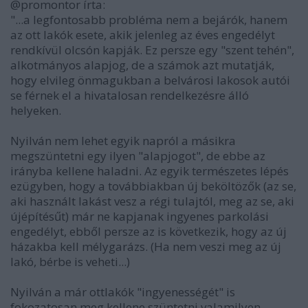
@promontor írta:
"...a legfontosabb probléma nem a bejárók, hanem
az ott lakók esete, akik jelenleg az éves engedélyt
rendkívül olcsón kapják. Ez persze egy "szent tehén",
alkotmányos alapjog, de a számok azt mutatják,
hogy elvileg önmagukban a belvárosi lakosok autói
se férnek el a hivatalosan rendelkezésre álló
helyeken.
Nyilván nem lehet egyik napról a másikra
megszüntetni egy ilyen "alapjogot", de ebbe az
irányba kellene haladni. Az egyik természetes lépés
ezügyben, hogy a továbbiakban új beköltözők (az se,
aki használt lakást vesz a régi tulajtól, meg az se, aki
újépítésűt) már ne kapjanak ingyenes parkolási
engedélyt, ebből persze az is következik, hogy az új
házakba kell mélygarázs. (Ha nem veszi meg az új
lakó, bérbe is veheti...)
Nyilván a már ottlakók "ingyenességét" is
fokozatosan meg kellene szüntetni valamilyen