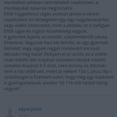
munkákat valóban nem lehetett napközben, a
munkájukat zavarva megcsinálni.
Ettől függetlenül céges autóval járom a várost
napközben, és hétvégéken egy-egy nagybevásárlás,
vagy vidéki (messzebb, mint a példák) út is befigyel.
Ettől ugye én rögtön közellenség vagyok.
A gyermek kijárta az óvodát, szeptembertől iskola.
Dilemma. Vegyünk havi két felnőtt, és egy gyermek
bérletet, vagy vigyek reggel mindenkit kocsival,
délután meg haza? Dobjam el az autót, és a vidéki
utak másfél-két órájával szemben menjek inkább
vonattal-busszal 3-5 órát, mert bizony az állomás
nem a ház előtt van. miért jó nekem 15k-t, plusz Bp-i
útiköltséget is fizetnem azért, hogy még egy kiadósat
is gyalogolhassak, amikor 10-11k-ből háztól házig
vagyok?
záporjózsi
16 éve