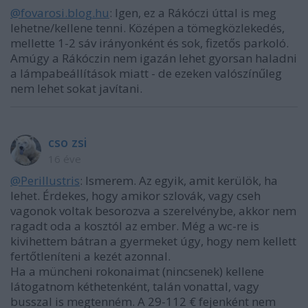
@fovarosi.blog.hu
: Igen, ez a Rákóczi úttal is meg
lehetne/kellene tenni. Középen a tömegközlekedés,
mellette 1-2 sáv irányonként és sok, fizetős parkoló.
Amúgy a Rákóczin nem igazán lehet gyorsan haladni
a lámpabeállítások miatt - de ezeken valószínűleg
nem lehet sokat javítani.
cso zsi
16 éve
@Perillustris
: Ismerem. Az egyik, amit kerülök, ha
lehet. Érdekes, hogy amikor szlovák, vagy cseh
vagonok voltak besorozva a szerelvénybe, akkor nem
ragadt oda a kosztól az ember. Még a wc-re is
kivihettem bátran a gyermeket úgy, hogy nem kellett
fertőtleníteni a kezét azonnal.
Ha a müncheni rokonaimat (nincsenek) kellene
látogatnom kéthetenként, talán vonattal, vagy
busszal is megtenném. A 29-112 € fejenként nem