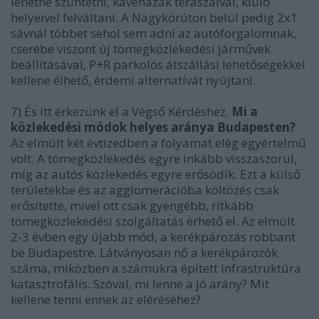
lehetne szüntetni, kávéházak teraszaival, kiülő
helyeivel felváltani. A Nagykörúton belül pedig 2x1
sávnál többet sehol sem adni az autóforgalomnak,
cserébe viszont új tömegközlekedési járművek
beállításával, P+R parkolós átszállási lehetőségekkel
kellene élhető, érdemi alternatívát nyújtani.
7) És itt érkezünk el a Végső Kérdéshez.
Mi a
közlekedési módok helyes aránya Budapesten?
Az elmúlt két évtizedben a folyamat elég egyértelmű
volt. A tömegközlekedés egyre inkább visszaszorul,
míg az autós közlekedés egyre erősödik. Ezt a külső
területekbe és az agglomerációba költözés csak
erősítette, mivel ott csak gyengébb, ritkább
tömegközlekedési szolgáltatás érhető el. Az elmúlt
2-3 évben egy újabb mód, a kerékpározás robbant
be Budapestre. Látványosan nő a kerékpározók
száma, miközben a számukra épített infrastruktúra
katasztrofális. Szóval, mi lenne a jó arány? Mit
kellene tenni ennek az eléréséhez?