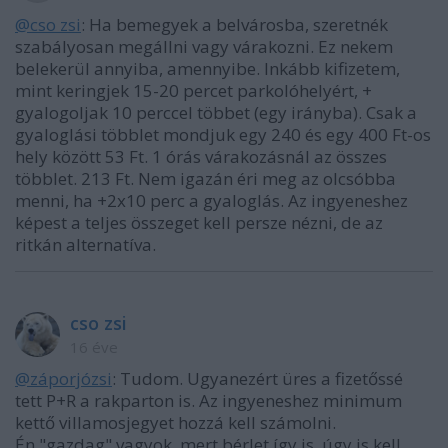
@cso zsi
: Ha bemegyek a belvárosba, szeretnék
szabályosan megállni vagy várakozni. Ez nekem
belekerül annyiba, amennyibe. Inkább kifizetem,
mint keringjek 15-20 percet parkolóhelyért, +
gyalogoljak 10 perccel többet (egy irányba). Csak a
gyaloglási többlet mondjuk egy 240 és egy 400 Ft-os
hely között 53 Ft. 1 órás várakozásnál az összes
többlet. 213 Ft. Nem igazán éri meg az olcsóbba
menni, ha +2x10 perc a gyaloglás. Az ingyeneshez
képest a teljes összeget kell persze nézni, de az
ritkán alternatíva.
cso zsi
16 éve
@záporjózsi
: Tudom. Ugyanezért üres a fizetőssé
tett P+R a rakparton is. Az ingyeneshez minimum
kettő villamosjegyet hozzá kell számolni.
Én "gazdag" vagyok, mert bérlet így is, úgy is kell.