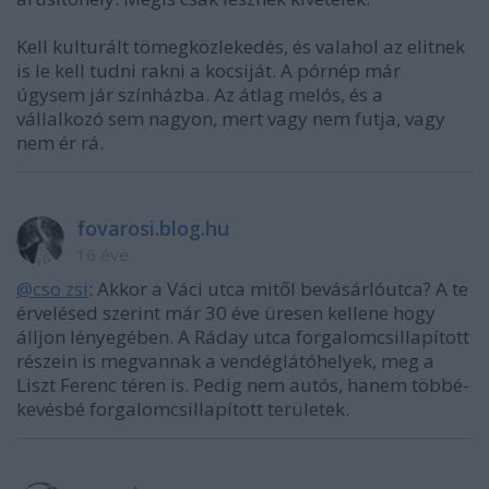
Kell kulturált tömegközlekedés, és valahol az elitnek
is le kell tudni rakni a kocsiját. A pórnép már
úgysem jár színházba. Az átlag melós, és a
vállalkozó sem nagyon, mert vagy nem futja, vagy
nem ér rá.
fovarosi.blog.hu
16 éve
@cso zsi
: Akkor a Váci utca mitől bevásárlóutca? A te
érvelésed szerint már 30 éve üresen kellene hogy
álljon lényegében. A Ráday utca forgalomcsillapított
részein is megvannak a vendéglátóhelyek, meg a
Liszt Ferenc téren is. Pedig nem autós, hanem többé-
kevésbé forgalomcsillapított területek.