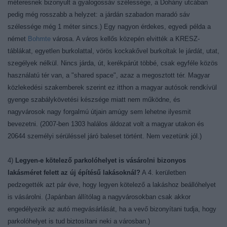
méteresnek bizonyult a gyalogossáv szélessége, a Dohány utcában
pedig még rosszabb a helyzet: a járdán szabadon maradó sáv
szélessége még 1 méter sincs.) Egy nagyon érdekes, egyedi példa a
német
Bohmte
városa. A város kellős közepén elvitték a KRESZ-
táblákat, egyetlen burkolattal, vörös kockakővel burkoltak le járdát, utat,
szegélyek nélkül. Nincs járda, út, kerékpárút többé, csak egyféle közös
használatú tér van, a "shared space", azaz a megosztott tér. Magyar
közlekedési szakemberek szerint ez itthon a magyar autósok rendkívül
gyenge szabálykövetési készsége miatt nem működne, és
nagyvárosok nagy forgalmú útjain amúgy sem lehetne ilyesmit
bevezetni. (2007-ben 1303 halálos áldozat volt a magyar utakon és
20644 személyi sérüléssel járó baleset történt. Nem vezetünk jól.)
4)
Legyen-e kötelező parkolóhelyet is vásárolni bizonyos
lakásméret felett az új építésű lakásoknál?
A 4. kerületben
pedzegették azt pár éve, hogy legyen kötelező a lakáshoz beállóhelyet
is vásárolni. (Japánban állítólag a nagyvárosokban csak akkor
engedélyezik az autó megvásárlását, ha a vevő bizonyítani tudja, hogy
parkolóhelyet is tud biztosítani neki a városban.)