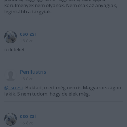
körülmények nem olyanok. Nem csak az anyagiak,
leginkább a tárgyiak.
cso zsi
16 éve
üzleteket
Perillustris
16 éve
@cso zsi
: Buktad, mert még nem is Magyarországon
lakik. S nem tudom, hogy de élek még.
cso zsi
16 éve