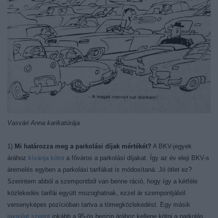
Vasvári Anna karikatúrája
1)
Mi határozza meg a parkolási díjak mértékét?
A BKV-jegyek
árához
kívánja kötni
a főváros a parkolási díjakat. Így az év eleji BKV-s
áremelés egyben a parkolási tarifákat is módosítaná. Jó ötlet ez?
Szerintem abból a szempontból van benne ráció, hogy így a kétféle
közlekedés tarifái együtt mozoghatnak, ezzel ár szempontjából
versenyképes pozícióban tartva a tömegközlekedést. Egy másik
javaslat szerint
inkább a 95-ös benzin árához kellene kötni a parkolás