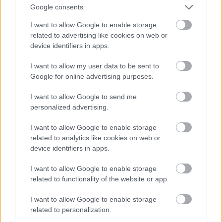
16 éve
Google consents
@fovarosi.blog.hu
: Érdekes üzenet. De erre az lesz a
I want to allow Google to enable storage
reakció, hogy nem megy be. se az autós, se a cége.
related to advertising like cookies on web or
Nálunk a partnerek kiválasztási szempontjai között
device identifiers in apps.
szerepel, hogy ne legyen a Hungárián belül. Igaz,
többszáz kiló cuccot kell hozni egyszerre...
I want to allow my user data to be sent to
Valószínűleg arra is van válasz, hogy "hol tegyem le
Google for online advertising purposes.
az autót?"
I want to allow Google to send me
personalized advertising.
fovarosi.blog.hu
I want to allow Google to enable storage
16 éve
related to analytics like cookies on web or
Ha csak azok mennének be, akinél valóban indokolt
device identifiers in apps.
az autó használata (mert mondjuk 3 gyereket visz,
vagy árut szállít, vagy szobát festeni megy vödrökkel
I want to allow Google to enable storage
related to functionality of the website or app.
és létrákkal), akkor Budapesten nem lenne dugó a
belvárosi részeken sem.
I want to allow Google to enable storage
És igen, mint fentebb írtam, sok-sok P+R kell
related to personalization.
Budapestnek. És színvonalasabb tömegközlekedés is