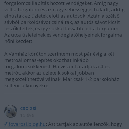
forgalomcsillapítás hozott vendégeket. Amíg nagy
volt a forgalom és az nagy sebességgel haladt, addig
elhúztak az üzletek előtt az autósok. Aztán a szélső
sávból parkolósávot csináltak, az autós sávot kicsit
leszűkítették, és így sokkal lassabb lett a forgalom.
Az utca üzleteinek és vendéglátóhelyeinek forgalma
nőni kezdett.
A Vámház körúton szerintem most pár évig a két
metróállomás-építés okozhat inkább
forgalomcsökkenést. Ha viszont átadják a 4-es
metrót, akkor az üzleteik sokkal jobban
megközelíthetővé válnak. Már csak 1-2 parkolóház
kellene a környékre.
cso zsi
16 éve
@fovarosi.blog.hu
: Azt tartják az autóellenzők, hogy