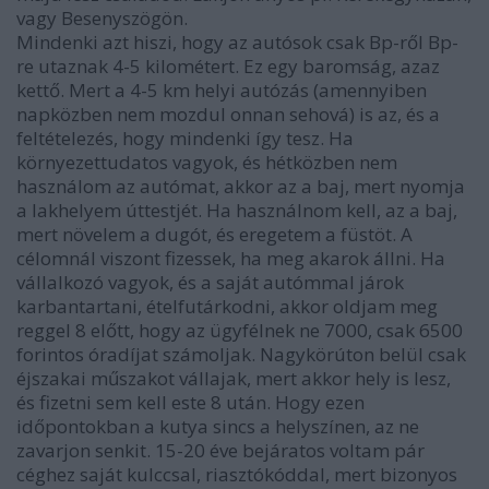
vagy Besenyszögön.
Mindenki azt hiszi, hogy az autósok csak Bp-ről Bp-
re utaznak 4-5 kilométert. Ez egy baromság, azaz
kettő. Mert a 4-5 km helyi autózás (amennyiben
napközben nem mozdul onnan sehová) is az, és a
feltételezés, hogy mindenki így tesz. Ha
környezettudatos vagyok, és hétközben nem
használom az autómat, akkor az a baj, mert nyomja
a lakhelyem úttestjét. Ha használnom kell, az a baj,
mert növelem a dugót, és eregetem a füstöt. A
célomnál viszont fizessek, ha meg akarok állni. Ha
vállalkozó vagyok, és a saját autómmal járok
karbantartani, ételfutárkodni, akkor oldjam meg
reggel 8 előtt, hogy az ügyfélnek ne 7000, csak 6500
forintos óradíjat számoljak. Nagykörúton belül csak
éjszakai műszakot vállajak, mert akkor hely is lesz,
és fizetni sem kell este 8 után. Hogy ezen
időpontokban a kutya sincs a helyszínen, az ne
zavarjon senkit. 15-20 éve bejáratos voltam pár
céghez saját kulccsal, riasztókóddal, mert bizonyos