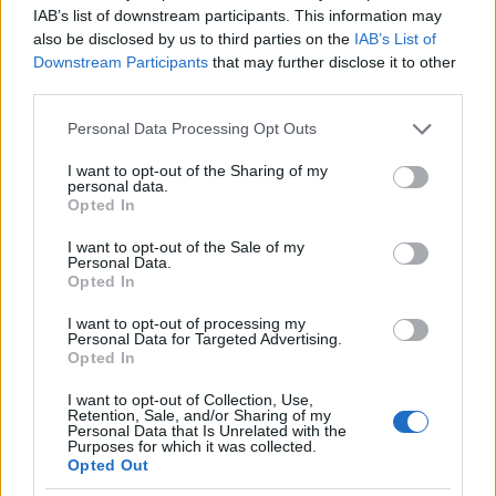
IAB’s list of downstream participants. This information may
fovarosi.blog.hu
also be disclosed by us to third parties on the
IAB’s List of
16 éve
Downstream Participants
that may further disclose it to other
third parties.
A rakparti P+GY fizetőssé tétele, a kiterjedő fizetési
zónák, a dráguló parkolás, a Kecskeméti utca - Petőfi
Please note that this website/app uses one or more Google
Personal Data Processing Opt Outs
Sándor utca forgalomcsillapítása nem mind-mind
services and may gather and store information including but
azt akarja üzenni, hogy "kedves autós, ne gyere be
not limited to your visit or usage behaviour. You may click to
I want to opt-out of the Sharing of my
autóval a belvárosba, mert már így is túl sokan
personal data.
grant or deny consent to Google and its third-party tags to
Opted In
vagytok"?
use your data for below specified purposes in below Google
consent section.
I want to opt-out of the Sale of my
Personal Data.
Opted In
fovarosi.blog.hu
16 éve
I want to opt-out of processing my
Personal Data for Targeted Advertising.
Ma este a Prizma c. műsor is ebben a témában szól
Opted In
majd a királyi 1-esen, ha érdekel valakit.
I want to opt-out of Collection, Use,
Retention, Sale, and/or Sharing of my
Personal Data that Is Unrelated with the
Purposes for which it was collected.
Opted Out
záporjózsi