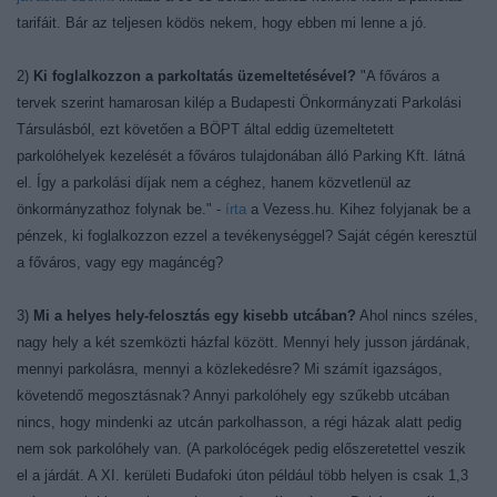
tarifáit. Bár az teljesen ködös nekem, hogy ebben mi lenne a jó.
2)
Ki foglalkozzon a parkoltatás üzemeltetésével?
"A főváros a
tervek szerint hamarosan kilép a Budapesti Önkormányzati Parkolási
Társulásból, ezt követően a BÖPT által eddig üzemeltetett
parkolóhelyek kezelését a főváros tulajdonában álló Parking Kft. látná
el. Így a parkolási díjak nem a céghez, hanem közvetlenül az
önkormányzathoz folynak be." -
írta
a Vezess.hu. Kihez folyjanak be a
pénzek, ki foglalkozzon ezzel a tevékenységgel? Saját cégén keresztül
a főváros, vagy egy magáncég?
3)
Mi a helyes hely-felosztás egy kisebb utcában?
Ahol nincs széles,
nagy hely a két szemközti házfal között. Mennyi hely jusson járdának,
mennyi parkolásra, mennyi a közlekedésre? Mi számít igazságos,
követendő megosztásnak? Annyi parkolóhely egy szűkebb utcában
nincs, hogy mindenki az utcán parkolhasson, a régi házak alatt pedig
nem sok parkolóhely van. (A parkolócégek pedig előszeretettel veszik
el a járdát. A XI. kerületi Budafoki úton például több helyen is csak 1,3