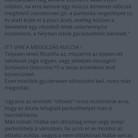
módon, na erre kellene egy hosszú átmeneti időszak
megfelelő ütemtervvel (pl. a parkolási engedélyek tíz
év alatt érjék el a piaci árat), esetleg közben a
bevételek egy részéből lehet valamennyire
ösztönözni, a helyben lakók garázsvételét-bérlését."
ITT VAN A MEGOLDÁS KULCSA !
Teljesen téves filozófia az, miszerint az éppen ott
lakóknak joga ingyen, vagy jelképes összegért
birtokolni (bitorolni ??) a lakás közelében lévő
közterületet.
Ezen mielőbb gyükeresen változtatni kell, nincs más
megoldás.
Ugyanis az említett "ottlakó" nincs ösztönözve arra,
hogy az általa lefoglalt parkolóhelyet más is
használhassa.
Más szóval: Hiába van látszólag ennyi vagy annyi
perkolóhely a városban, ha arról el se mozdul az
ottlakó autója. vagyis a nem ottlakónak hiába van az