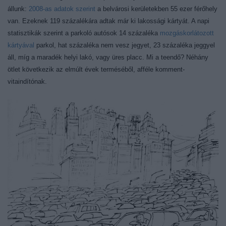
állunk:
2008-as adatok szerint
a belvárosi kerületekben 55 ezer férőhely
van. Ezeknek 119 százalékára adtak már ki lakossági kártyát. A napi
statisztikák szerint a parkoló autósok 14 százaléka
mozgáskorlátozott
kártyával
parkol, hat százaléka nem vesz jegyet, 23 százaléka jeggyel
áll, míg a maradék helyi lakó, vagy üres placc. Mi a teendő? Néhány
ötlet következik az elmúlt évek terméséből, afféle komment-
vitaindítónak.