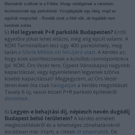
Marslakók szállnak le a Földre. Ahogy sétálgatnak a városban,
észrevesznek egy parkolóórát. Vizsgálgatják egy ideig, majd az
egyikük megszólal: - Rondák ezek a földi nők, de legalább nem
kerülnek sokba.
5)
Hol legyenek P+R parkolók Budapesten?
Erről
egyelőre jókat lehet vitázni, még alig épült valami. A
KÖKI Terminálban lesz úgy 400 parkolóhely, meg
talán
a Sibrik Miklós úti felüljáró alatt
. A kérdés az,
hogy ezek szorítkozzanak a külsőbb csomópontokra
(pl. KÖKI, Örs Vezér tere, Újpest-Városkapu) nagyobb
kapacitással, vagy egyenletesen legyenek szórva
kisebb kapacitással? Megjegyzem, az Örs Vezér
téren évek óta csak
halogatják
a kérdés megoldását.
Tavaly 6 új, vasút-közeli P+R parkoló építéséről
döntöttek
.
6)
Legyen-e behajtási díj, népiesch nevén dugódíj
Budapest belső területein?
A kérdés elméleti
megközelítéséről és a lehetséges zónahatárokról
korábban már írtam, a cikkek
itt olvashatók
. De