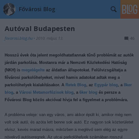
Fővárosi Blog
Autóval Budapesten
fovarosi.blog.hu
•
2010. május 13.
46
Hosszú évek óta jelent megoldhatatlannak tűnő problémát az autók
járdán parkolása. Mostanra már a Nemzeti Közlekedési Hatóság
(NKH) is
megelégelte
az áldatlan állapotokat. Felülvizsgáltatja a
fővárosi parkolóhelyeket, mivel hamis adatokat adtak meg a
parkolóhelyek kialakításakor. A
Retek Blog
, az
Egypár blog
, a
8ker
blog
, a
Városi Metamorfózisok blog
, a
6ker blog
és persze a
Fővárosi Blog közös akcióval hívja fel a figyelmet a problémára.
A probléma veleje: van egy város, ami akkor épült ki, amikor még nem
volt sok autó, és azóta lett benne sok autó. Ez nagyon sok közterületet
elvisz, kevés marad másra, miközben a meglévő sem elég az egyre
növekvő autóseregnek. Az utcai parkolóhelyek számában rosszul