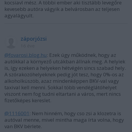
kocsiavl mész. A többi ember aki tisztább levegőre
kevesebb autóra vágyik a belvárosban az teljesen
agyalágyult.
záporjózsi
16 éve
@fovarosi.blog.hu
: Ezek úgy működnek, hogy az
autókkal a környező utcákban állnak meg. A helyiek
is, így ezeken a helyeken hétvégén sincs szabad hely.
A szórakozóhelyeknek pedig jót tesz, hogy 0%-os az
alkoholküszöb, azaz mindenképpen BKV-val vagy
taxival kell menni. Sokkal több vendéglátóhelyet
viszont nem fog tudni eltartani a város, mert nincs
fizetőképes kereslet.
@1116001
: Nem hinném, hogy cso zsi a klozetra is
autóval menne, mivel mintha maga írta volna, hogy
van BKV bérlete.