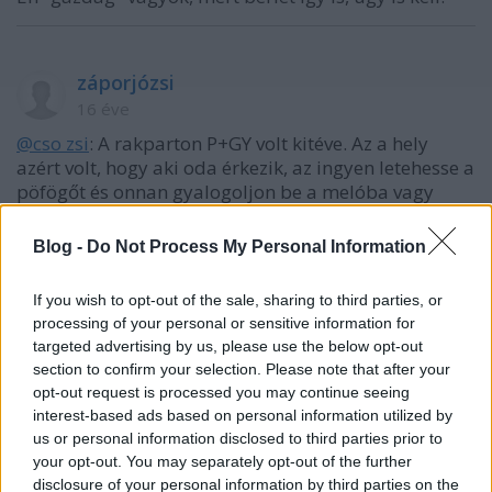
záporjózsi
16 éve
@cso zsi
: A rakparton P+GY volt kitéve. Az a hely
azért volt, hogy aki oda érkezik, az ingyen letehesse a
pöfögőt és onnan gyalogoljon be a melóba vagy
ahová akar. Sosem volt végig tele a rakpart, így
annak a díjasítása egy idiótaság volt. De sok ilyen
Blog -
Do Not Process My Personal Information
terület van, a most díjasítottak is ilyenek. Ezek már
nem a forgalomszabályozásról szólnak, hanem a
If you wish to opt-out of the sale, sharing to third parties, or
lehúzásról. Ahol csúcsterhelésnél, ingyenesen is
processing of your personal or sensitive information for
tartósan van szabad parkolóhely, ott nem szabad
targeted advertising by us, please use the below opt-out
díjasítani, mert nem a keresletet és a kínálatot
section to confirm your selection. Please note that after your
szabályozza, hanem a többi helyen torzítja a
opt-out request is processed you may continue seeing
kínálatot. Aki meg rendszeresen jár a belvárosba,
interest-based ads based on personal information utilized by
vegyen bérletet, mert az a legkedvezőbb...
us or personal information disclosed to third parties prior to
your opt-out. You may separately opt-out of the further
disclosure of your personal information by third parties on the