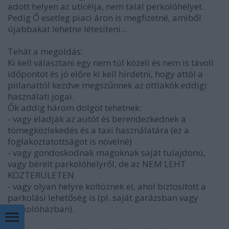
adott helyen az uticélja, nem talál perkolóhelyet.
Pedig Ő esetleg piaci áron is megfizetné, amiből
újabbakat lehetne létesíteni...
Tehát a megoldás:
Ki kell választani egy nem túl közeli és nem is távoli
időpontot és jó előre ki kell hirdetni, hogy attól a
piilanattól kezdve megszűnnek az ottlakók eddigi
használati jogai.
Ők addig három dolgot tehetnek:
- vagy eladják az autót és berendezkednek a
tömegközlekedés és a taxi használatára (ez a
foglakoztatottságot is növelné)
- vagy gondoskodnak magoknak saját tulajdonú,
vagy bérelt parkolóhelyről, de az NEM LEHT
KÖZTERÜLETEN
- vagy olyan helyre költöznek el, ahol biztosított a
parkolási lehetőség is (pl. saját garázsban vagy
parkolóházban).