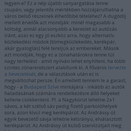
legyen-e? Ez a nép újabb sanyargatása lenne
csupán, vagy jelentős mértékben hozzájárulhatna a
város belső részeinek élhetőbbé tételéhez? A dugódíj
mellett érvelők azt mondják: minél magasabb a
költség, annál alacsonyabb a kereslet az autózás
iránt, azaz ez egy jó eszköz arra, hogy alternatív
közlekedési módok (tömegközlekedés, kerékpár,
akár gyaloglás) felé tereljük az embereket. Mások
azt mondják, hogy ez a zónahatárokra tenne túl
nagy terhelést - amit nyilván lehet enyhíteni, ha több
szintes zónarendszert alakítunk ki. A főváros
tervezte
a bevezetését
, de a választások után ez is
megváltozhat persze. Én amellett tenném le a garast,
hogy - a
Budapest Szíve
mintájára - inkább az autók
haladásának számára rendelkezésre álló helyeket
kellene csökkenteni. Pl. a Nagykörút lehetne 2x1
sávos, a két szélső sáv pedig fizető parkolóhelyek
sora, azon kívül meg kerékpárút. Az Andrássy út
egyik bevezető sávja lehetne kétirányú, elválasztott
kerékpárút. Az Andrássy út külső szervízútjait meg