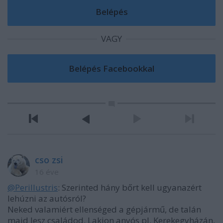
VAGY
cso zsi
16 éve
@Perillustris
: Szerinted hány bőrt kell ugyanazért
lehúzni az autósról?
Neked valamiért ellenséged a gépjármű, de talán
majd lesz családod. Lakjon anyós pl. Kerekegyházán,