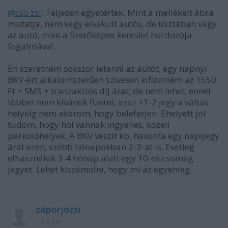
@cso zsi
: Teljesen egyetértek. Mint a mellékelt ábra
mutatja, nem vagy elvakult autós, de tisztában vagy
az autó, mint a fizetőképes kereslet hordozója
fogalmával.
Én szeretném sokszor letenni az autót, egy napnyi
BKV-ért alkalomszerűen szívesen kifizetném az 1550
Ft + SMS + tranzakciós díj árat, de nem lehet, ennél
többet nem kívánok fizetni, azaz +1-2 jegy a váltás
helyéig nem akarom, hogy beleférjen. Ehelyett jól
tudom, hogy hol vannak ingyenes, közeli
parkolóhelyek. A BKV veszít kb. havonta egy napijegy
árát ezen, szebb hónapokban 2-3-at is. Esetleg
elhasználok 3-4 hónap alatt egy 10-es csomag
jegyet. Lehet kiszámolni, hogy mi az egyenleg.
záporjózsi
16 éve