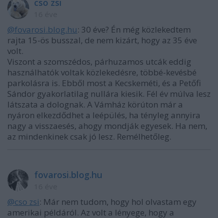
cso zsi
16 éve
@fovarosi.blog.hu
: 30 éve? Én még közlekedtem
rajta 15-ös busszal, de nem kizárt, hogy az 35 éve
volt.
Viszont a szomszédos, párhuzamos utcák eddig
használhatók voltak közlekedésre, többé-kevésbé
parkolásra is. Ebből most a Kecskeméti, és a Petőfi
Sándor gyakorlatilag nullára kiesik. Fél év múlva lesz
látszata a dolognak. A Vámház körúton már a
nyáron elkezdődhet a leépülés, ha tényleg annyira
nagy a visszaesés, ahogy mondják egyesek. Ha nem,
az mindenkinek csak jó lesz. Remélhetőleg.
fovarosi.blog.hu
16 éve
@cso zsi
: Már nem tudom, hogy hol olvastam egy
amerikai példáról. Az volt a lényege, hogy a