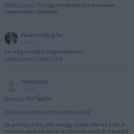
@Perillustris
: És hogy viszed hozzá a kisunokát
megmutatni időnként?
fovarosi.blog.hu
16 éve
Ezt még muszály idegombolnom:
i.imgur.com/Gu0AH.png
Perillustris
16 éve
@cso zsi
: Ezt figyeld:
m.blog.hu/gr/great/image/vonat.jpg
De pont ez a táv, ahol amúgy simán elfér az autó. A
mindennapos kényelmi autókázás cseszi el a levegőt