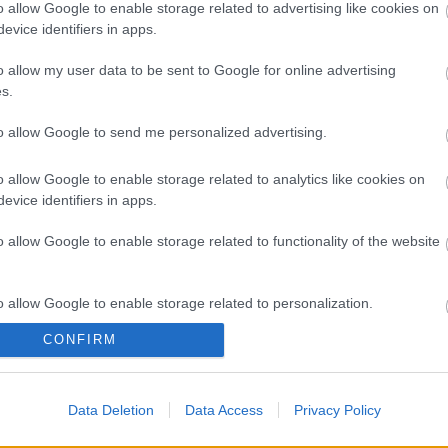
A 
o allow Google to enable storage related to advertising like cookies on
evice identifiers in apps.
Bú
Egy
o allow my user data to be sent to Google for online advertising
Bus
s.
HÉV
És 
to allow Google to send me personalized advertising.
Meg
let
o allow Google to enable storage related to analytics like cookies on
Új 
evice identifiers in apps.
A V
nap
o allow Google to enable storage related to functionality of the website
A V
A V
A r
o allow Google to enable storage related to personalization.
Hu
10 
CONFIRM
o allow Google to enable storage related to security, including
To
cation functionality and fraud prevention, and other user protection.
Fa
Data Deletion
Data Access
Privacy Policy