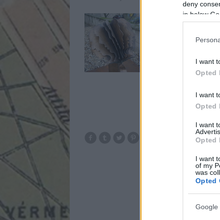
deny consent
in below Go
Az Alkotás utca és a 
jópofa kis szobrot (v
utcában élt és alkot
Persona
ismerős a név? Ő vol
I want t
Opted 
I want t
Opted 
I want 
Advertis
Opted 
budapest
s
I want t
of my P
was col
Opted 
Google 