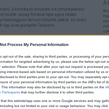
A 
lvasható) A következő évtizedek a Közmunkatanács
Bud
t hozták: anyagi források híján egyre inkább
egy
 hatósággá és tervező intézetté alakult. Az utolsó
rep
ár egy jóval gyengébb Tanácsot…
nyi
cuk
aho
vár
Not Process My Personal Information
van
TOVÁBB
Vár
lel
to opt-out of the sale, sharing to third parties, or processing of your per
formation for targeted advertising by us, please use the below opt-out s
4
komment
Kap
r selection. Please note that after your opt-out request is processed y
fovarosikozmunkaktanacsa
kozmunkatanacs
tortenete
eing interest-based ads based on personal information utilized by us or
mukodese
A b
disclosed to third parties prior to your opt-out. You may separately opt-
losure of your personal information by third parties on the IAB’s list of
. This information may also be disclosed by us to third parties on the
IA
Participants
that may further disclose it to other third parties.
?
 that this website/app uses one or more Google services and may gath
including but not limited to your visit or usage behaviour. You may click 