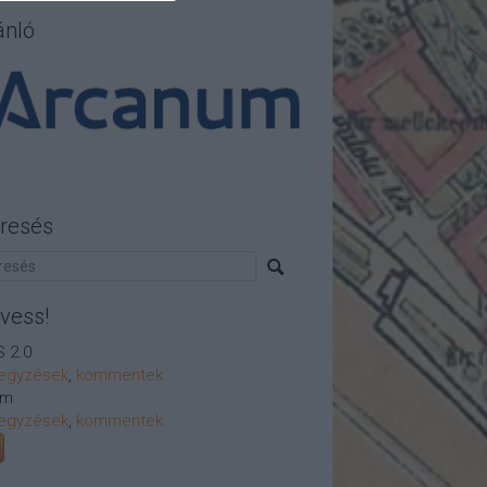
ánló
resés
vess!
 2.0
egyzések
,
kommentek
om
egyzések
,
kommentek