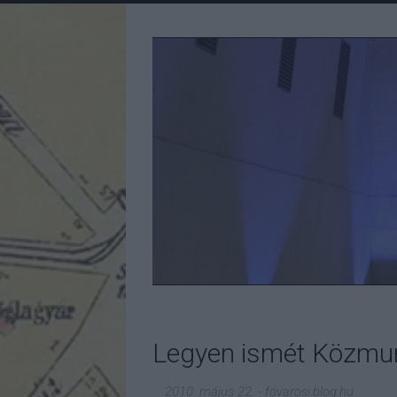
Legyen ismét Közmun
2010. május 22.
-
fovarosi.blog.hu