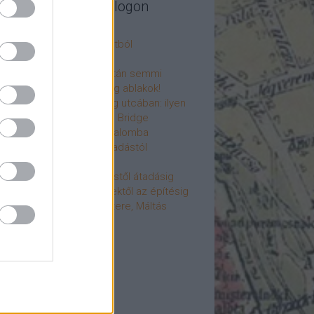
legújabb cikkek a blogon
csú
 fogorvosi rendelő a múltból
h a 4-es metrón
: tervezik, megígérik, aztán semmi
újjászülettek az ólomüveg ablakok!
hökkentő terek a Mérleg utcában: ilyen
t a Mamaison Hotel Chain Bridge
élet költözött a Hengermalomba
áralagút története: az átadástól
jainkig
áralagút története: építéstől átadásig
áralagút története: ötletektől az építésig
omantika elfeledett mestere, Máltás
gó
éve hunyt el Dúl Dezső
vább
...
cebook