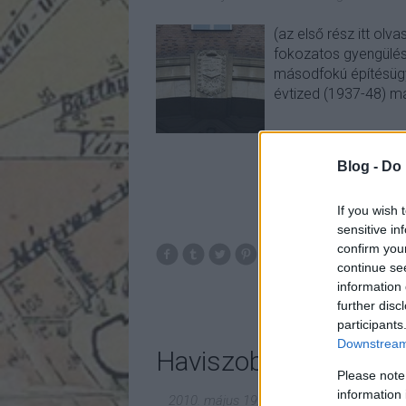
(az első rész itt o
fokozatos gyengülésé
másodfokú építésügyi
évtized (1937-48) m
Blog -
Do 
If you wish 
sensitive in
confirm you
budapest
continue se
information 
further disc
participants
Downstream 
Haviszobor: Olvastad
Please note
information 
2010. május 19.
-
fovarosi.blog.hu