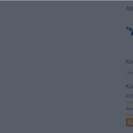
Aj
Ke
Kö
RSS
bej
At
bej