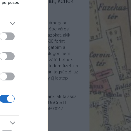
mogasd a munkámat, kérlek!
ed purposes
ome a Patron!
tetszik a blogom, kérlek támogasd
kámat anyagilag is! Cserébe városi
ára hívom meg időnként azokat, akik
alább havi 5 euró vagy 2500 forint
ogatást küldenek. Támogatóim a
reon.com-on exkluzív, a blogon nem
rhető tartalmakhoz is hozzáférhetnek.
ogatásod segítségével tudom fizetni a
kám költségeit a könyvtári tagságtól az
anum előfizetésen át egy új laptop
vezett beszerzéséig.
ogatásodat egyszerű banki átutalással
megteheted: Papp Géza, UniCredit
k, 10918001-00000022-65590047.
lemény: Fővárosi Blog