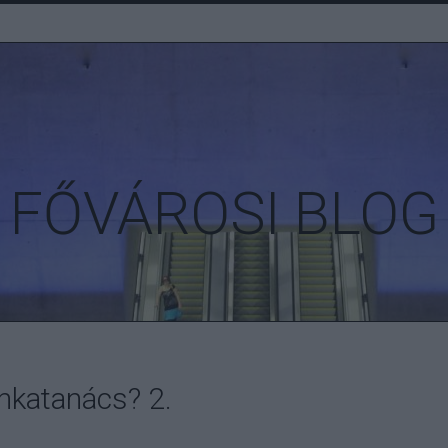
FŐVÁROSI BLOG
katanács? 2.