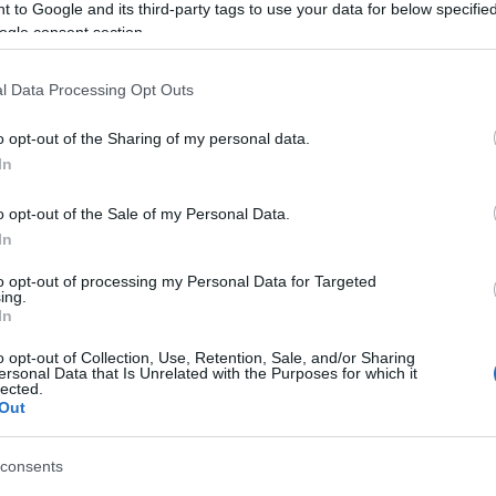
Tá
 to Google and its third-party tags to use your data for below specifi
ogle consent section.
Bec
Kiss János Altábornagy utca sarkán állították fel ezt a
agy mit) 2009-ben. Azért itt, mert a közelben, az Avar
Ha 
ott sokáig az emlékmű "tárgya", Tersánszki Jenő. Nem
l Data Processing Opt Outs
mun
t az első, akinek…
sét
o opt-out of the Sharing of my personal data.
leg
In
tám
Pat
o opt-out of the Sale of my Personal Data.
elé
TOVÁBB
In
Tám
mun
to opt-out of processing my Personal Data for Targeted
Arc
1
komment
ing.
In
ter
zobor
uj
szobrok
bp12
haviszobor
olvastad
tersanszky
tersanszkyjeno
o opt-out of Collection, Use, Retention, Sale, and/or Sharing
Tám
ersonal Data that Is Unrelated with the Purposes for which it
is 
lected.
Out
Ban
Köz
consents