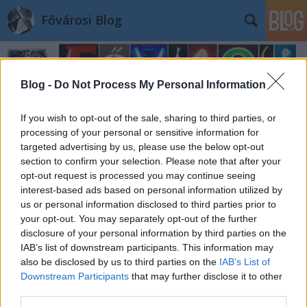
Fővárosi Blog
Blog -
Do Not Process My Personal Information
If you wish to opt-out of the sale, sharing to third parties, or
processing of your personal or sensitive information for
targeted advertising by us, please use the below opt-out
Felhőt üvegből? - a Bank Center
section to confirm your selection. Please note that after your
opt-out request is processed you may continue seeing
fovarosi.blog.hu
•
2010. november 13.
10
interest-based ads based on personal information utilized by
us or personal information disclosed to third parties prior to
Cikksorozat Finta Józsefről A Szabadság tér déli
your opt-out. You may separately opt-out of the further
sarkában álló irodaház tervezése 1991-ben
disclosure of your personal information by third parties on the
kezdődött, az épületet 1996 július 5-én Göncz Árpád
IAB’s list of downstream participants. This information may
köztársasági elnök nyitotta meg. A korábban itt álló
also be disclosed by us to third parties on the
IAB’s List of
ház a második világháborúban kapott találatot.…
Downstream Participants
that may further disclose it to other
third parties.