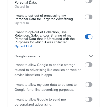
Personal Data.
Érdekes, hogy a metrókijárat vasbeton legyezője nem szerepel a rajzon
Opted In
- bő egy évtizeddel az átadása után már el is bontották volna. A
I want to opt-out of processing my
Lövőház utca mentén parkológarázs építésével, és felszíni
Personal Data for Targeted Advertising.
parkolóhelyek kialakításával oldották volna meg a parkolóhelyek
Opted In
hiányát. Az áruház képében pedig szinte egy az egyben a Mammut
I want to opt-out of Collection, Use,
jelenik meg, egy saroknyi különbséggel - pedig azt csak 1998-ban (I.)
Retention, Sale, and/or Sharing of my
és 2001-ben (II.) adták át!
Personal Data that Is Unrelated with the
Purposes for which it was collected.
Opted Out
Google consents
I want to allow Google to enable storage
related to advertising like cookies on web or
device identifiers in apps.
I want to allow my user data to be sent to
Google for online advertising purposes.
I want to allow Google to send me
personalized advertising.