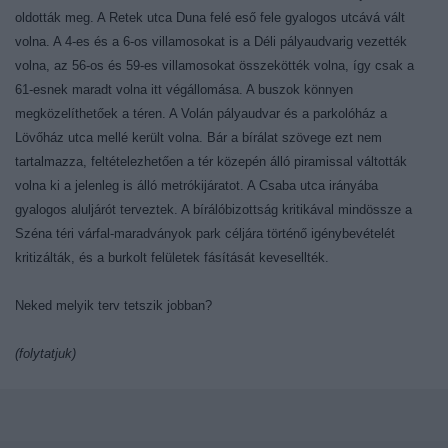
oldották meg. A Retek utca Duna felé eső fele gyalogos utcává vált
volna. A 4-es és a 6-os villamosokat is a Déli pályaudvarig vezették
volna, az 56-os és 59-es villamosokat összekötték volna, így csak a
61-esnek maradt volna itt végállomása. A buszok könnyen
megközelíthetőek a téren. A Volán pályaudvar és a parkolóház a
Lövőház utca mellé került volna. Bár a bírálat szövege ezt nem
tartalmazza, feltételezhetően a tér közepén álló piramissal váltották
volna ki a jelenleg is álló metrókijáratot. A Csaba utca irányába
gyalogos aluljárót terveztek. A bírálóbizottság kritikával mindössze a
Széna téri várfal-maradványok park céljára történő igénybevételét
kritizálták, és a burkolt felületek fásítását kevesellték.
Neked melyik terv tetszik jobban?
(folytatjuk)