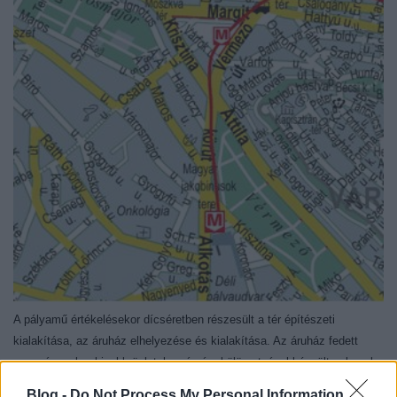
A pályamű értékelésekor dícséretben részesült a tér építészeti
kialakítása, az áruház elhelyezése és kialakítása. Az áruház fedett
passzázzsal, a kisebb üzletek számára külön utcával készült volna el,
két ütemben. Az elsőben az üzletek, a másodikban a vendéglátó
Blog -
Do Not Process My Personal Information