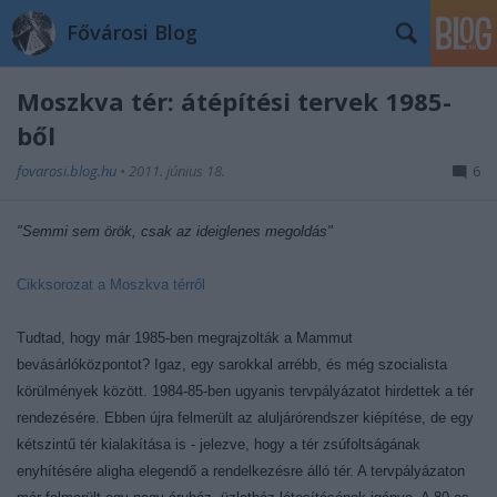
Fővárosi Blog
Moszkva tér: átépítési tervek 1985-
ből
fovarosi.blog.hu
•
2011. június 18.
6
"Semmi sem örök, csak az ideiglenes megoldás"
Cikksorozat a Moszkva térről
Tudtad, hogy már 1985-ben megrajzolták a Mammut
bevásárlóközpontot? Igaz, egy sarokkal arrébb, és még szocialista
körülmények között. 1984-85-ben ugyanis tervpályázatot hirdettek a tér
rendezésére. Ebben újra felmerült az aluljárórendszer kiépítése, de egy
kétszintű tér kialakítása is - jelezve, hogy a tér zsúfoltságának
enyhítésére aligha elegendő a rendelkezésre álló tér. A tervpályázaton