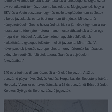
felmerült villamos körjárat kialakításának a lehetősége is. Ugyanez az
elv vonatkozott természetesen a buszokra is. Megjegyzendő, hogy a
BKV és a Volán buszainak egymás mellé telepítésére nem születtek
sikeres javaslatok, ez az ötlet már nem tűnt jónak. Mindez a tér
környezetvédelméhez is hozzájárulhat, hisz a járművek így nem állnak
hosszasan a téren járó motorral, hanem csak áthaladnak a téren egy
megálló érintésével. A pályázók zöme nagyobb zöldfelületek
kialakítását a gyalogos felületek mellett javasolta. Mint írták: "A
növényzetnek jelentős szerepe lehet a merev térformák lazításában,
előnytelen vertikális felületek takarásában és a zajvédelem
fokozásában."
140 ezer forintos díjban részesült a két első helyezett. A 12-es
sorszámú pályaművet Gulyás András, Herpai László, Sebestény István,
Horeczky Veronika és tervezőtársaik, a 15-ös sorszámút Bősze Sándor,
Kerekes György és Berencz László jegyezték.