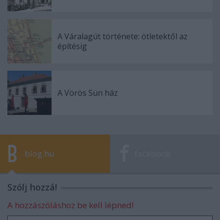
A Váralagút története: ötletektől az
építésig
A Vörös Sün ház
blog.hu
facebook
Szólj hozzá!
A hozzászóláshoz be kell lépned!