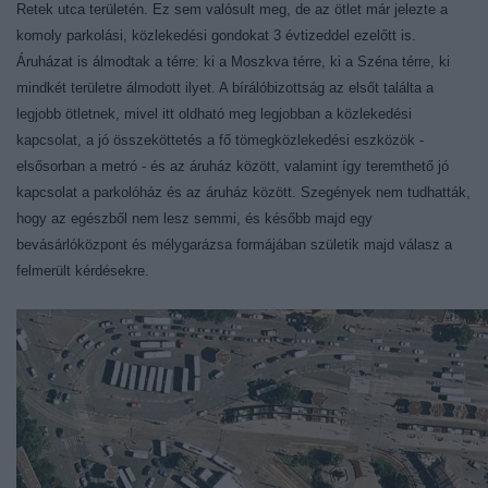
Retek utca területén. Ez sem valósult meg, de az ötlet már jelezte a
komoly parkolási, közlekedési gondokat 3 évtizeddel ezelőtt is.
Áruházat is álmodtak a térre: ki a Moszkva térre, ki a Széna térre, ki
mindkét területre álmodott ilyet. A bírálóbizottság az elsőt találta a
legjobb ötletnek, mivel itt oldható meg legjobban a közlekedési
kapcsolat, a jó összeköttetés a fő tömegközlekedési eszközök -
elsősorban a metró - és az áruház között, valamint így teremthető jó
kapcsolat a parkolóház és az áruház között. Szegények nem tudhatták,
hogy az egészből nem lesz semmi, és később majd egy
bevásárlóközpont és mélygarázsa formájában születik majd válasz a
felmerült kérdésekre.