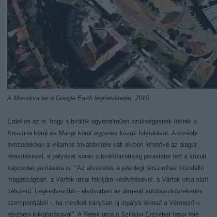
A Moszkva tér a Google Earth légifelvételén, 2010
Érdekes az is, hogy a bírálók egyértelműen szükségesnek ítélték a
Krisztina körút és Margit körút egyenes közúti folytatását. A korábbi
évtizedekben a villamos továbbvitele vált elvben lehetővé az alagút
létesítésével, a pályázat során a bírálóbizottság javaslatot tett a közúti
kapcsolat javítására is. "Az átvezetés a jelenlegi térszinthez közelálló
magasságban, a Várfok utcai felüljáró kibővítésével, a Várfok utca alatt
célszerű. Legkedvezőbb - elsősorban az átmenő autóbuszközlekedés
szempontjából -, ha mindkét irányban új útpálya létesül a Vérmező u.
részbeni kiikatatásával". A Retek utca a Szilágyi Erzsébet fasor felé