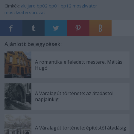
Címkék:
aluljaro
bp02
bp01
bp12
moszkvater
moszkvatersorozat
Ajánlott bejegyzések:
A romantika elfeledett mestere, Máltás
Hugó
A Váralagút története: az átadástól
napjainkig
A Váralagút története: építéstől átadásig