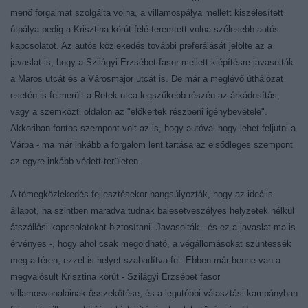
menő forgalmat szolgálta volna, a villamospálya mellett kiszélesített
útpálya pedig a Krisztina körút felé teremtett volna szélesebb autós
kapcsolatot. Az autós közlekedés további preferálását jelölte az a
javaslat is, hogy a Szilágyi Erzsébet fasor mellett kiépítésre javasolták
a Maros utcát és a Városmajor utcát is. De már a meglévő úthálózat
esetén is felmerült a Retek utca legszűkebb részén az árkádosítás,
vagy a szemközti oldalon az "előkertek részbeni igénybevétele".
Akkoriban fontos szempont volt az is, hogy autóval hogy lehet feljutni a
Várba - ma már inkább a forgalom lent tartása az elsődleges szempont
az egyre inkább védett területen.
A tömegközlekedés fejlesztésekor hangsúlyozták, hogy az ideális
állapot, ha szintben maradva tudnak balesetveszélyes helyzetek nélkül
átszállási kapcsolatokat biztosítani. Javasolták - és ez a javaslat ma is
érvényes -, hogy ahol csak megoldható, a végállomásokat szüntessék
meg a téren, ezzel is helyet szabadítva fel. Ebben már benne van a
megvalósult Krisztina körút - Szilágyi Erzsébet fasor
villamosvonalainak összekötése, és a legutóbbi választási kampányban