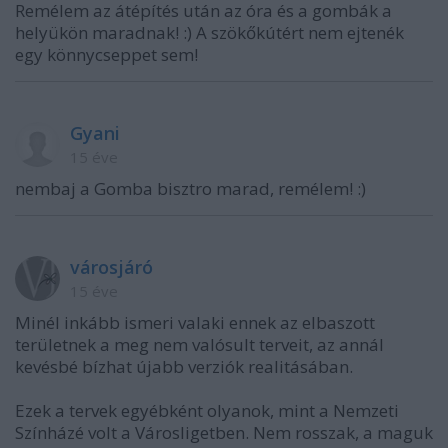
Remélem az átépítés után az óra és a gombák a
helyükön maradnak! :) A szökőkútért nem ejtenék
egy könnycseppet sem!
Gyani
15 éve
nembaj a Gomba bisztro marad, remélem! :)
városjáró
15 éve
Minél inkább ismeri valaki ennek az elbaszott
területnek a meg nem valósult terveit, az annál
kevésbé bízhat újabb verziók realitásában.
Ezek a tervek egyébként olyanok, mint a Nemzeti
Színházé volt a Városligetben. Nem rosszak, a maguk