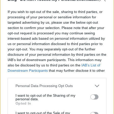
egységek, kiszolgáló üzletek épültek volna meg. A közlekedés területén
radikális változást javasoltak: "A közlekedési útvonalak Várfok utca,
If you wish to opt-out of the sale, sharing to third parties, or
illetve Vérmező utca mentén való vezetése egységes térképzést és
processing of your personal or sensitive information for
összefüggő gyalogos tér kialakítását biztosítja. A Csalogány utca -
targeted advertising by us, please use the below opt-out
Szilágyi E. fasor közvetlen kapcsolatát megteremtő közúti aluljáró
section to confirm your selection. Please note that after your
hossz-szelvénye lehetővé teszi az áruház terepszint alatti árufeltöltését
opt-out request is processed you may continue seeing
interest-based ads based on personal information utilized by
és teherforgalmának lebonyolítását a Fény utca felől. A Mártírok útja
us or personal information disclosed to third parties prior to
(ma: Margit körút - a szerk.) és a Krisztina körút közvetlen forgalmi
your opt-out. You may separately opt-out of the further
kapcsolata a villamoshálózattal azonos szinten, kedvezően megoldott.
disclosure of your personal information by third parties on the
Előnyös, hogy a Vérmező utcában csak helyi forgalom, illetve csekély
IAB’s list of downstream participants. This information may
autóbuszforgalom bonyolódik is." Ugyanakkor kritika érte a Retek
also be disclosed by us to third parties on the
IAB’s List of
utcába tervezett gyalogosátkelőhelyet. Érdekes, hogy már itt szerepelt
Downstream Participants
that may further disclose it to other
az 56-os és 59-es villamosok összekötésének javaslata, és a 6-os
third parties.
villamos meghosszabbítása - a pályázó szerint nem körjáratban, hanem
Please note that this website/app uses one or more Google
Personal Data Processing Opt Outs
a Déli pályaudvarig vezetve. Két villamos végállomása maradt volna
services and may gather and store information including but
csak a téren (4, 61). Mivel a buszok zöme a téren csak áthaladna, a
not limited to your visit or usage behaviour. You may click to
I want to opt-out of the Sharing of my
personal data.
felszabaduló helyen - a legtöbb pályázóval szemben - a Volán járatokat
grant or deny consent to Google and its third-party tags to
Opted In
use your data for below specified purposes in below Google
is sikerült a BKV buszok mellett elhelyezni. Fedett gyalogos teret,
consent section.
járható zöldfelületként kialakított zöld tetőt is "bevetettek" a tervezők.
I want to opt-out of the Sale of my