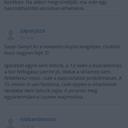
korában. Ha akkor megcsinálják, ma már egy
használhatóbb városban élhetnénk.
záporjózsi
15 éve
Sanyi-Sanyi! Az a vontatón dupla tengelyes, csuklós
busz nagyon fájt! :D
Igazából egyik sem tetszik, a 12-esen a buszállomás
a kor felfogása szerint jó, illetve a villamos sem
feltétlenül rossz, csak a kapcsolatok problémásak. A
15-ösben is van fantázia, csak éppen a villamosok
vezetése nem látszik rajta. A piramis meg
egyértelműen a Louvre majmolása.
robbanómotor
15 éve