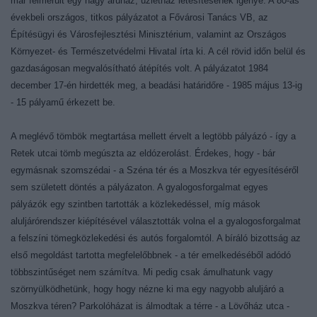
már felmerült egy nagy áruház, üzletház létesítésének igénye. A 80-as
évekbeli országos, titkos pályázatot a Fővárosi Tanács VB, az
Építésügyi és Városfejlesztési Minisztérium, valamint az Országos
Környezet- és Természetvédelmi Hivatal írta ki. A cél rövid időn belül és
gazdaságosan megvalósítható átépítés volt. A pályázatot 1984
december 17-én hirdették meg, a beadási határidőre - 1985 május 13-ig
- 15 pályamű érkezett be.
A meglévő tömbök megtartása mellett érvelt a legtöbb pályázó - így a
Retek utcai tömb megúszta az eldózerolást. Érdekes, hogy - bár
egymásnak szomszédai - a Széna tér és a Moszkva tér egyesítéséről
sem született döntés a pályázaton. A gyalogosforgalmat egyes
pályázók egy szintben tartották a közlekedéssel, míg mások
aluljárórendszer kiépítésével választották volna el a gyalogosforgalmat
a felszíni tömegközlekedési és autós forgalomtól. A bíráló bizottság az
első megoldást tartotta megfelelőbbnek - a tér emelkedéséből adódó
többszintűséget nem számítva. Mi pedig csak ámulhatunk vagy
szörnyülködhetünk, hogy hogy nézne ki ma egy nagyobb aluljáró a
Moszkva téren? Parkolóházat is álmodtak a térre - a Lövőház utca -