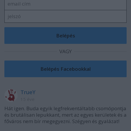
VAGY
TrueY
15 éve
Hát igen. Buda egyik legfrekventáltabb csomópontja
és brutálisan lepukkant, mert az egyes kerületek és a
főváros nem bír megegyezni. Szégyen és gyalázat!