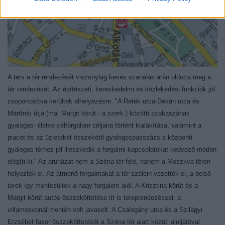
A terv a tér rendezését viszonylag kevés szanálás árán oldotta meg a
tér rendezését. Az építészeti, kereskedelmi és közlekedési funkciók jól
csoportosítva kerültek elhelyezésre. "A Retek utca-Dékán utca és
Mártírok útja (ma: Margit körút - a szerk.) közötti szakaszának
gyalogos- illetve célforgalom céljaira történt kialakítása, valamint a
piacot és az üzleteket összekötő gyalogospasszázs a központi
gyalogos térhez jól illeszkedik a forgalmi kapcsolatokat kedvező módon
elégíti ki." Az áruházat nem a Széna tér felé, hanem a Moszkva téren
helyezték el. Az átmenő forgalmakat a tér szélein vezették el, a belső
terek így mentesültek a nagy forgalom alól. A Krisztina körút és a
Margit körút autós összeköttetése itt is tereprendezéssel, a
villamosvonal mentén volt javasolt. A Csalogány utca és a Szilágyi
Erzsébet fasor összeköttetését a Széna tér alatt közúti aluljáróval