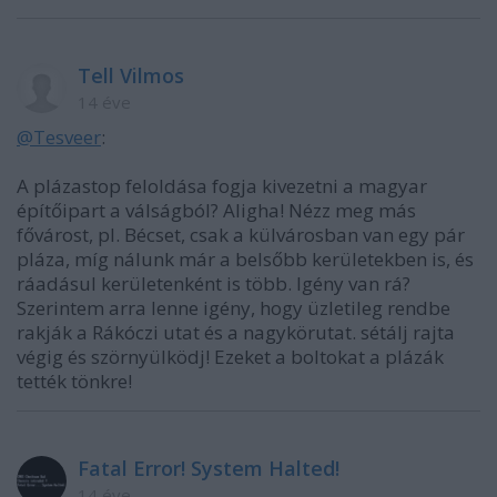
Tell Vilmos
14 éve
@Tesveer
:
A plázastop feloldása fogja kivezetni a magyar
építőipart a válságból? Aligha! Nézz meg más
fővárost, pl. Bécset, csak a külvárosban van egy pár
pláza, míg nálunk már a belsőbb kerületekben is, és
ráadásul kerületenként is több. Igény van rá?
Szerintem arra lenne igény, hogy üzletileg rendbe
rakják a Rákóczi utat és a nagykörutat. sétálj rajta
végig és szörnyülködj! Ezeket a boltokat a plázák
tették tönkre!
Fatal Error! System Halted!
14 éve