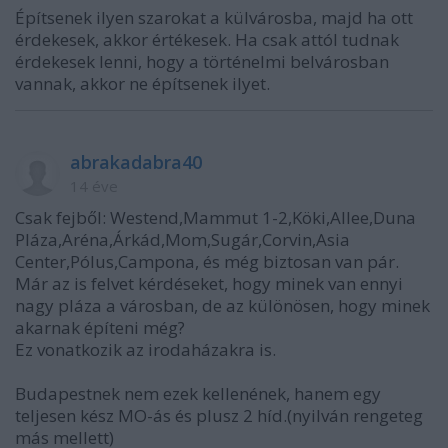
Építsenek ilyen szarokat a külvárosba, majd ha ott
érdekesek, akkor értékesek. Ha csak attól tudnak
érdekesek lenni, hogy a történelmi belvárosban
vannak, akkor ne építsenek ilyet.
abrakadabra40
14 éve
Csak fejből: Westend,Mammut 1-2,Köki,Allee,Duna
Pláza,Aréna,Árkád,Mom,Sugár,Corvin,Asia
Center,Pólus,Campona, és még biztosan van pár.
Már az is felvet kérdéseket, hogy minek van ennyi
nagy pláza a városban, de az különösen, hogy minek
akarnak építeni még?
Ez vonatkozik az irodaházakra is.
Budapestnek nem ezek kellenének, hanem egy
teljesen kész MO-ás és plusz 2 híd.(nyilván rengeteg
más mellett)