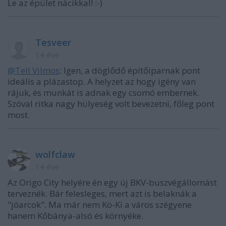
Le az épület nácikkal! :-)
Tesveer
14 éve
@Tell Vilmos
: Igen, a döglődő építőiparnak pont
ideális a plázastop. A helyzet az hogy igény van
rájuk, és munkát is adnak egy csomó embernek.
Szóval ritka nagy hülyeség volt bevezetni, főleg pont
most.
wolfclaw
14 éve
Az Origo City helyére én egy új BKV-buszvégállomást
terveznék. Bár felesleges, mert azt is belaknák a
"jóarcok". Ma már nem Kö-Ki a város szégyene
hanem Kőbánya-alsó és környéke.