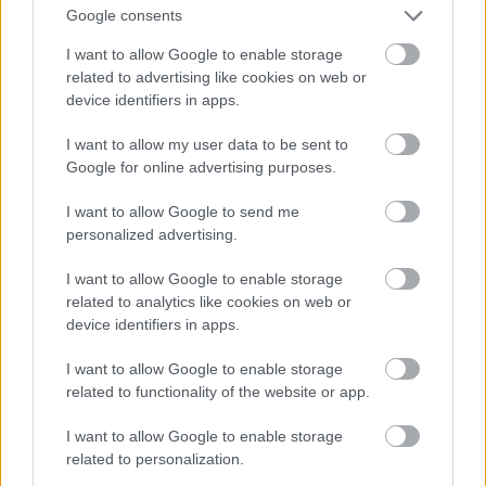
Google consents
http://index.hu/gazdasag/magyar/2011/05/24/ismet_nekifut_demjan_a_west
nek/
I want to allow Google to enable storage
related to advertising like cookies on web or
device identifiers in apps.
Tetszett a cikk?
Kövess Facebookon is
!
I want to allow my user data to be sent to
Google for online advertising purposes.
I want to allow Google to send me
Címkék:
neocenter
westend2
nemzetiszallo
vaciut190
personalized advertising.
origocity
zahahadid
szervitater
topark
parkcity
szervitateriirodahaz
hanirashid
I want to allow Google to enable storage
related to analytics like cookies on web or
device identifiers in apps.
I want to allow Google to enable storage
Ajánlott bejegyzések:
related to functionality of the website or app.
I want to allow Google to enable storage
related to personalization.
Búcsú