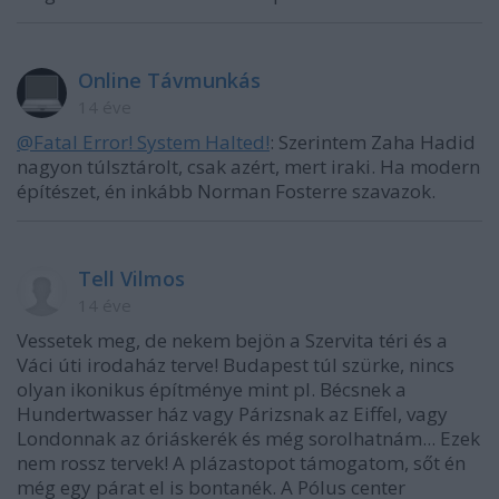
Online Távmunkás
14 éve
@Fatal Error! System Halted!
: Szerintem Zaha Hadid
nagyon túlsztárolt, csak azért, mert iraki. Ha modern
építészet, én inkább Norman Fosterre szavazok.
Tell Vilmos
14 éve
Vessetek meg, de nekem bejön a Szervita téri és a
Váci úti irodaház terve! Budapest túl szürke, nincs
olyan ikonikus építménye mint pl. Bécsnek a
Hundertwasser ház vagy Párizsnak az Eiffel, vagy
Londonnak az óriáskerék és még sorolhatnám... Ezek
nem rossz tervek! A plázastopot támogatom, sőt én
még egy párat el is bontanék. A Pólus center