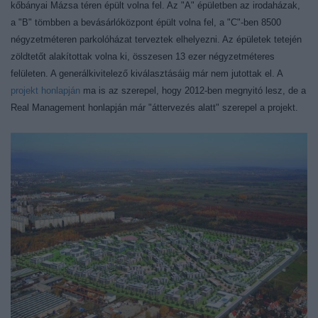
kőbányai Mázsa téren épült volna fel. Az "A" épületben az irodaházak,
a "B" tömbben a bevásárlóközpont épült volna fel, a "C"-ben 8500
négyzetméteren parkolóházat terveztek elhelyezni. Az épületek tetején
zöldtetőt alakítottak volna ki, összesen 13 ezer négyzetméteres
felületen. A generálkivitelező kiválasztásáig már nem jutottak el. A
projekt honlapján
ma is az szerepel, hogy 2012-ben megnyitó lesz, de a
Real Management honlapján már "áttervezés alatt" szerepel a projekt.