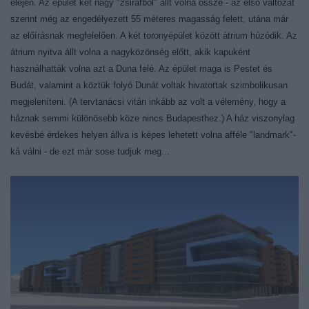
elején. Az épület két nagy "zsiráfból" állt volna össze - az első változat
szerint még az engedélyezett 55 méteres magasság felett, utána már
az előírásnak megfelelően. A két toronyépület között átrium húzódik. Az
átrium nyitva állt volna a nagyközönség előtt, akik kapuként
használhatták volna azt a Duna felé. Az épület maga is Pestet és
Budát, valamint a köztük folyó Dunát voltak hivatottak szimbolikusan
megjeleníteni. (A tervtanácsi vitán inkább az volt a vélemény, hogy a
háznak semmi különösebb köze nincs Budapesthez.) A ház viszonylag
kevésbé érdekes helyen állva is képes lehetett volna afféle "landmark"-
ká válni - de ezt már sose tudjuk meg...