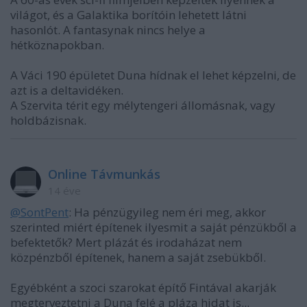
világot, és a Galaktika borítóin lehetett látni
hasonlót. A fantasynak nincs helye a
hétköznapokban.
A Váci 190 épületet Duna hídnak el lehet képzelni, de
azt is a deltavidéken.
A Szervita térit egy mélytengeri állomásnak, vagy
holdbázisnak.
Online Távmunkás
14 éve
@SontPent
: Ha pénzügyileg nem éri meg, akkor
szerinted miért építenek ilyesmit a saját pénzükből a
befektetők? Mert plázát és irodaházat nem
közpénzből építenek, hanem a saját zsebükből.
Egyébként a szoci szarokat építő Fintával akarják
megterveztetni a Duna felé a pláza hidat is...