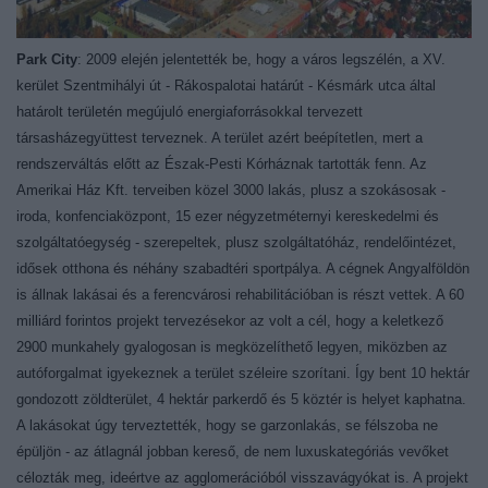
Park City
: 2009 elején jelentették be, hogy a város legszélén, a XV.
kerület Szentmihályi út - Rákospalotai határút - Késmárk utca által
határolt területén megújuló energiaforrásokkal tervezett
társasházegyüttest terveznek. A terület azért beépítetlen, mert a
rendszerváltás előtt az Észak-Pesti Kórháznak tartották fenn. Az
Amerikai Ház Kft. terveiben közel 3000 lakás, plusz a szokásosak -
iroda, konfenciaközpont, 15 ezer négyzetméternyi kereskedelmi és
szolgáltatóegység - szerepeltek, plusz szolgáltatóház, rendelőintézet,
idősek otthona és néhány szabadtéri sportpálya. A cégnek Angyalföldön
is állnak lakásai és a ferencvárosi rehabilitációban is részt vettek. A 60
milliárd forintos projekt tervezésekor az volt a cél, hogy a keletkező
2900 munkahely gyalogosan is megközelíthető legyen, miközben az
autóforgalmat igyekeznek a terület széleire szorítani. Így bent 10 hektár
gondozott zöldterület, 4 hektár parkerdő és 5 köztér is helyet kaphatna.
A lakásokat úgy terveztették, hogy se garzonlakás, se félszoba ne
épüljön - az átlagnál jobban kereső, de nem luxuskategóriás vevőket
célozták meg, ideértve az agglomerációból visszavágyókat is. A projekt