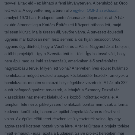
tervvel álltak elő - ez látható a fenti látványterven. A beruházó az Orco
lett volna. A cég vette meg a téren álló
egykori OMFB székházat
,
amelyet 1973-ban, Budapest centenáriumának idején adtak át. A ház
ezután átmenetileg a Kortárs Építészeti Központ otthona lett, majd
teljesen kiürült. Ma is üresen áll, vevőre várva. A tervezett épületből
ugyanis már biztosan nem lesz semmi: a kis híján becsődölt Orco
ugyanis úgy döntött, hogy a Váci1-et és a Párisi Nagyáruházat befejezi,
a többi projektjét - így a Szervita térit is - törli. Így biztossá vált, hogy
nem épül meg az iraki származású, amerikában élő sztárépítész
nagyszabású terve. Milyen lett volna? A terveken íves épület hullámzó
homlokzatai mögött ovaloid alaprajzú közlekedőtér húzódik, amelyek a
homlokzatok mentén sorakozó helyiségekhez vezetnek. A ház alá 332
autót befogadó garázst terveztek, a lehajtót a Szomory Dezső téri
klasszicista ház mellett kialakuló kis közből indították volna le. A
templom felé néző, pikkelyszerű homlokzati borítás nem csak a forma
kedvéért került oda, hanem az épület árnyékolásávan is részt vett
volna. Az épület előtti teret részben lesüllyesztették volna, így egy
agóra-szerű közteret hoztak volna létre. A tér felújítása a projekt törlése
miatt elmaradt - igaz, azóta a Budapest Szíve projekt keretében már