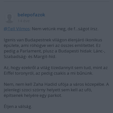
belepofazok
14 éve
@Tell Vilmos
: Nem vetünk meg, de f...ságot írsz.
Igenis van Budapestnek világon élenjáró ikonikus
épülete, ami röhögve veri az összes említettet. Ez
pedig a Parlament, plusz a Budapesti hidak: Lánc-,
Szabadság- és Margit-híd.
Az, hogy ezekről a világ tizedannyit sem tud, mint az
Eiffel toronyról, az pedig csakis a mi bűnünk.
Nem, nem kell Zaha Hadid ufója a város közepébe. A
jelenlegi szoci szörny helyett sem kell az ufó,
építsenek helyére egy parkot.
Éljen a válság.