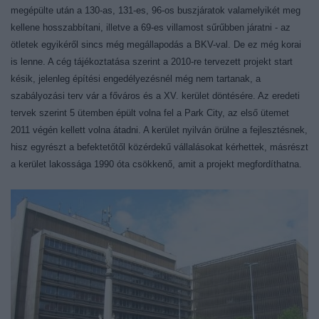
megépülte után a 130-as, 131-es, 96-os buszjáratok valamelyikét meg
kellene hosszabbítani, illetve a 69-es villamost sűrűbben járatni - az
ötletek egyikéről sincs még megállapodás a BKV-val. De ez még korai
is lenne. A cég tájékoztatása szerint a 2010-re tervezett projekt start
késik, jelenleg építési engedélyezésnél még nem tartanak, a
szabályozási terv vár a főváros és a XV. kerület döntésére. Az eredeti
tervek szerint 5 ütemben épült volna fel a Park City, az első ütemet
2011 végén kellett volna átadni. A kerület nyilván örülne a fejlesztésnek,
hisz egyrészt a befektetőtől közérdekű vállalásokat kérhettek, másrészt
a kerület lakossága 1990 óta csökkenő, amit a projekt megfordíthatna.