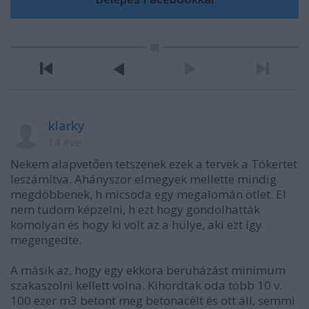
klarky
14 éve
Nekem alapvetően tetszenek ezek a tervek a Tókertet
leszámítva. Ahányszor elmegyek mellette mindig
megdöbbenek, h micsoda egy megalomán ötlet. El
nem tudom képzelni, h ezt hogy gondolhatták
komolyan és hogy ki volt az a hülye, aki ezt így
megengedte.
A másik az, hogy egy ekkora beruházást minimum
szakaszolni kellett volna. Kihordtak oda több 10 v.
100 ezer m3 betont meg betonacélt és ott áll, semmi