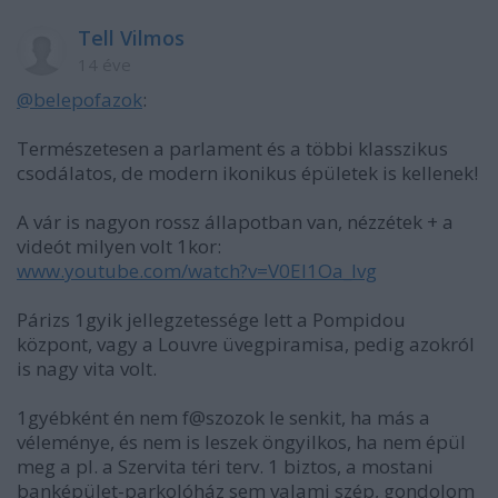
Tell Vilmos
14 éve
@belepofazok
:
Természetesen a parlament és a többi klasszikus
csodálatos, de modern ikonikus épületek is kellenek!
A vár is nagyon rossz állapotban van, nézzétek + a
videót milyen volt 1kor:
www.youtube.com/watch?v=V0El1Oa_Ivg
Párizs 1gyik jellegzetessége lett a Pompidou
központ, vagy a Louvre üvegpiramisa, pedig azokról
is nagy vita volt.
1gyébként én nem f@szozok le senkit, ha más a
véleménye, és nem is leszek öngyilkos, ha nem épül
meg a pl. a Szervita téri terv. 1 biztos, a mostani
banképület-parkolóház sem valami szép, gondolom