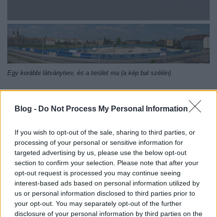
Egy korábbi látványterv, és a terület ma (a kép bal szélén)
Westend 2
: A Westend bevásárlóközpont sikerén felbuzdulva a
TriGránit csoport már 2006 óta tervezi a folytatást. Nem csoda: már az
Blog -
Do Not Process My Personal Information
első kapavágás előtt eljutottak odáig, hogy 48 ezer négyzetméter üzlet-
és irodahelyiségre előszerződést kötöttek potenciális bérlőkkel, más
If you wish to opt-out of the sale, sharing to third parties, or
processing of your personal or sensitive information for
központokhoz képest magasabb díjak mellett. Több ezer
targeted advertising by us, please use the below opt-out
négyzetméteres áruházak, egy nagy szupermarket, egy kisebb
section to confirm your selection. Please note that after your
konferenciaközpont, irodák, egy hotel és lakások is szerepeltek a
opt-out request is processed you may continue seeing
TriGránit elképzeléseiben. 2008-ban leálllították, majd 2011 júniusában
interest-based ads based on personal information utilized by
ismét nekilódultak a 300 ezer négyzetméteres központ
us or personal information disclosed to third parties prior to
előkészítésének.
your opt-out. You may separately opt-out of the further
disclosure of your personal information by third parties on the