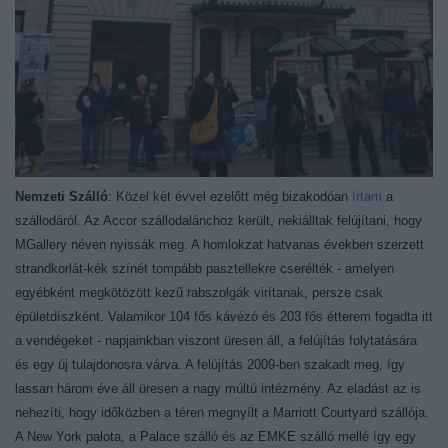
Nemzeti Szálló
: Közel két évvel ezelőtt még bizakodóan
írtam
a
szállodáról. Az Accor szállodalánchoz került, nekiálltak felújítani, hogy
MGallery néven nyissák meg. A homlokzat hatvanas években szerzett
strandkorlát-kék színét tompább pasztellekre cserélték - amelyen
egyébként megkötözött kezű rabszolgák virítanak, persze csak
épületdíszként. Valamikor 104 fős kávézó és 203 fős étterem fogadta itt
a vendégeket - napjainkban viszont üresen áll, a felújítás folytatására
és egy új tulajdonosra várva. A felújítás 2009-ben szakadt meg, így
lassan három éve áll üresen a nagy múltú intézmény. Az eladást az is
nehezíti, hogy időközben a téren megnyílt a Marriott Courtyard szállója.
A New York palota, a Palace szálló és az EMKE szálló mellé így egy