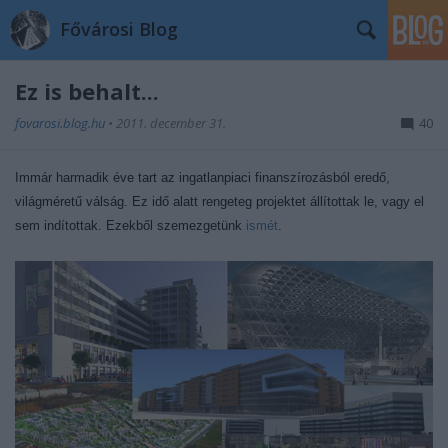
Fővárosi Blog
Ez is behalt...
fovarosi.blog.hu
•
2011. december 31.
40
Immár harmadik éve tart az ingatlanpiaci finanszírozásból eredő,
világméretű válság. Ez idő alatt rengeteg projektet állítottak le, vagy el
sem indítottak. Ezekből szemezgetünk
ismét
.