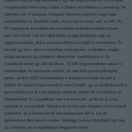
cégeket célozta meg elsősorban, így hát megemlítjük ezt is. A projekt
megálmodója Petrovszky Gábor, a Walker and Williams Luxemburg SA
alelnöke volt. A hatalmas irodapark méreteire jellemző, hogy saját
vasútállomást is álmodtak mellé. A koncepció remek volt: az M0, M1,
M7 autópályák közelében fekvő területen érdemes irodákat építeni,
mert ha a főnök már kint lakik Buda nyugati fertályain vagy az
agglomerációban, akkor szívesen elhozza a cégét is a környékre. És
ha már így tesz, akkor a közelben szükség lesz szállodára, magas
nívójú lakásokra és üzletekre, éttermekre, bankfiókokra is. Az
irodaházak mellé így 160 db jókora, 70-190 négyzetméteres lakást is
odaálmodtak. Az építkezés elindult, és már 60%-os készültségnél
tartott, amikor 2010 novemberében a finanszírozó bank kiszállt a
buliból. Az utolsó 2 havi munkát ki sem fizették, így az alvállalkozótól a
genervállalkozón át a beruházóig mindenki perben áll. A leálláskor az
irodaterületek 47 százalékára már volt kuncsaft - azóta ők is sorra
vonultak ki a projektből. Helyükre és a még üres helyekre ma is keresik
a bérlőket, és a finanszírozók felkutatása sem állt le, bár az
építkezésen állni látszik minden. Valahogy nyilván folytatódni fog még
ez a történet, de a végkifejletet megjósolni nehéz...