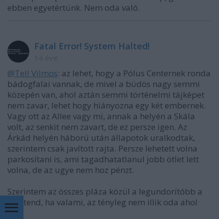
ebben egyetértünk. Nem oda való.
Fatal Error! System Halted!
14 éve
@Tell Vilmos
: az lehet, hogy a Pólus Centernek ronda
bádogfalai vannak, de mivel a büdös nagy semmi
közepén van, ahol aztán semmi történelmi tájképet
nem zavar, lehet hogy hiányozna egy két embernek.
Vagy ott az Allee vagy mi, annak a helyén a Skála
volt, az senkit nem zavart, de ez persze igen. Az
Árkád helyén háború után állapotok uralkodtak,
szerintem csak javított rajta. Persze lehetett volna
parkosítani is, ami tagadhatatlanul jobb ötlet lett
volna, de az ugye nem hoz pénzt.
Szerintem az összes pláza közül a legundorítóbb a
Westend, ha valami, az tényleg nem illik oda ahol
van.