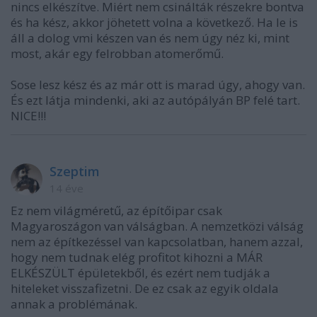
nincs elkészítve. Miért nem csinálták részekre bontva
és ha kész, akkor jöhetett volna a következő. Ha le is
áll a dolog vmi készen van és nem úgy néz ki, mint
most, akár egy felrobban atomerőmű.
Sose lesz kész és az már ott is marad úgy, ahogy van.
És ezt látja mindenki, aki az autópályán BP felé tart.
NICE!!!
Szeptim
14 éve
Ez nem világméretű, az építőipar csak
Magyaroszágon van válságban. A nemzetközi válság
nem az építkezéssel van kapcsolatban, hanem azzal,
hogy nem tudnak elég profitot kihozni a MÁR
ELKÉSZÜLT épületekből, és ezért nem tudják a
hiteleket visszafizetni. De ez csak az egyik oldala
annak a problémának.