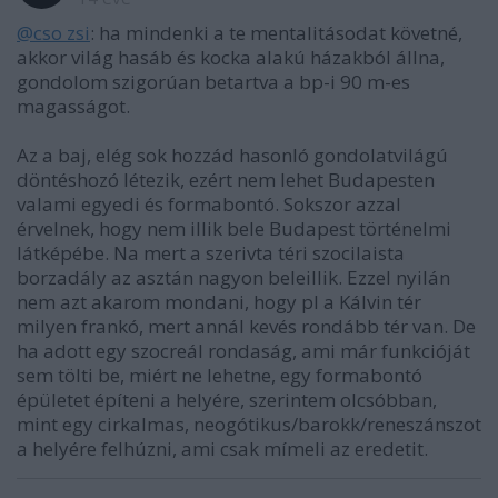
@cso zsi
: ha mindenki a te mentalitásodat követné,
akkor világ hasáb és kocka alakú házakból állna,
gondolom szigorúan betartva a bp-i 90 m-es
magasságot.
Az a baj, elég sok hozzád hasonló gondolatvilágú
döntéshozó létezik, ezért nem lehet Budapesten
valami egyedi és formabontó. Sokszor azzal
érvelnek, hogy nem illik bele Budapest történelmi
látképébe. Na mert a szerivta téri szocilaista
borzadály az asztán nagyon beleillik. Ezzel nyilán
nem azt akarom mondani, hogy pl a Kálvin tér
milyen frankó, mert annál kevés rondább tér van. De
ha adott egy szocreál rondaság, ami már funkcióját
sem tölti be, miért ne lehetne, egy formabontó
épületet építeni a helyére, szerintem olcsóbban,
mint egy cirkalmas, neogótikus/barokk/reneszánszot
a helyére felhúzni, ami csak mímeli az eredetit.