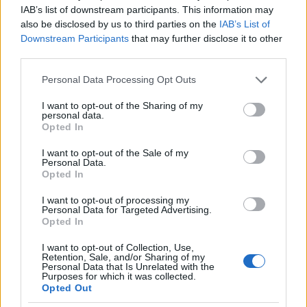
IAB’s list of downstream participants. This information may
Források a cikksorozathoz:
also be disclosed by us to third parties on the
IAB’s List of
http://epiteszforum.hu/node/7389
Downstream Participants
that may further disclose it to other
http://epiteszforum.hu/node/14705
third parties.
http://hg.hu/cikk/epiteszet/9420-belulrol-finomabb-a-clark-adam-teri-
szalloda-uj-tervei#
Please note that this website/app uses one or more Google
Personal Data Processing Opt Outs
services and may gather and store information including but
http://www.mfor.hu/cikkek/Uj_irodahaz_epul_Budapesten.html
not limited to your visit or usage behaviour. You may click to
I want to opt-out of the Sharing of my
http://www.origo.hu/ingatlan/20080729-irodahaz-angyalfold-sbi-red-zvi-
personal data.
grant or deny consent to Google and its third-party tags to
frank-cornerstone-irodahaz.html
Opted In
use your data for below specified purposes in below Google
http://www.epulettar.hu/cikk/1985.aspx
consent section.
I want to opt-out of the Sale of my
http://www.168ora.hu/cikk.php?cikk=28013
Personal Data.
Opted In
http://nol.hu/gazdasag/az_etelen_epulhet_fel_az_utolso_bevasarlokozpont
http://www.mfor.hu/cikkek/A_metro_atadasatol_fugg_Budapest_ujabb_bev
I want to opt-out of processing my
http://www.epiteszforum.hu/node/8348
Personal Data for Targeted Advertising.
Opted In
http://www.nol.hu/belfold/20110806-az_elatkozott_torzo
http://www.origo.hu/ingatlan/20090129-uj-komplex-varosnegyed-epulne-
I want to opt-out of Collection, Use,
Retention, Sale, and/or Sharing of my
eszak-pesten.html
Personal Data that Is Unrelated with the
http://www.origo.hu/ingatlan/20090304-csuszik-a-park-city-epitese.html
Purposes for which it was collected.
Opted Out
http://epiteszforum.hu/node/5479
http://ingatlanhirek.hu/hir/Nekifut-Demjan-a-Westend-II-nek/23035/