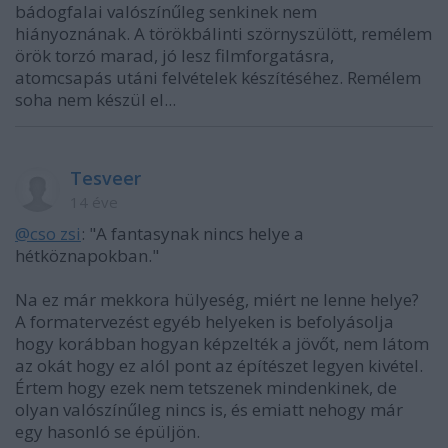
bádogfalai valószínűleg senkinek nem
hiányoznának. A törökbálinti szörnyszülött, remélem
örök torzó marad, jó lesz filmforgatásra,
atomcsapás utáni felvételek készítéséhez. Remélem
soha nem készül el...
Tesveer
14 éve
@cso zsi
: "A fantasynak nincs helye a
hétköznapokban."
Na ez már mekkora hülyeség, miért ne lenne helye?
A formatervezést egyéb helyeken is befolyásolja
hogy korábban hogyan képzelték a jövőt, nem látom
az okát hogy ez alól pont az építészet legyen kivétel.
Értem hogy ezek nem tetszenek mindenkinek, de
olyan valószínűleg nincs is, és emiatt nehogy már
egy hasonló se épüljön.