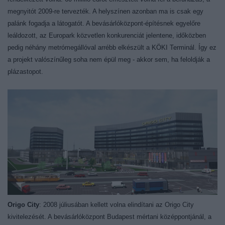
megnyitót 2009-re tervezték. A helyszínen azonban ma is csak egy
palánk fogadja a látogatót. A bevásárlóközpont-építésnek egyelőre
leáldozott, az Europark közvetlen konkurenciát jelentene, időközben
pedig néhány metrómegállóval arrébb elkészült a KÖKI Terminál. Így ez
a projekt valószínűleg soha nem épül meg - akkor sem, ha feloldják a
plázastopot.
Origo City
: 2008 júliusában kellett volna elindítani az Origo City
kivitelezését. A bevásárlóközpont Budapest mértani középpontjánál, a