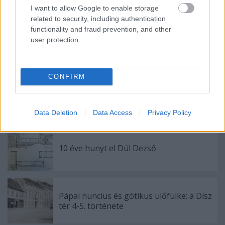
I want to allow Google to enable storage
related to security, including authentication
functionality and fraud prevention, and other
user protection.
Bush a 4-es metrón
CONFIRM
HÉV: tervezik, megígérik, aztán semmi
Data Deletion
Data Access
Privacy Policy
10 éve hunyt el Dúl Dezső
Pápai nuncius és gótikus ülőfülke: a Dísz
tér 4-5. története