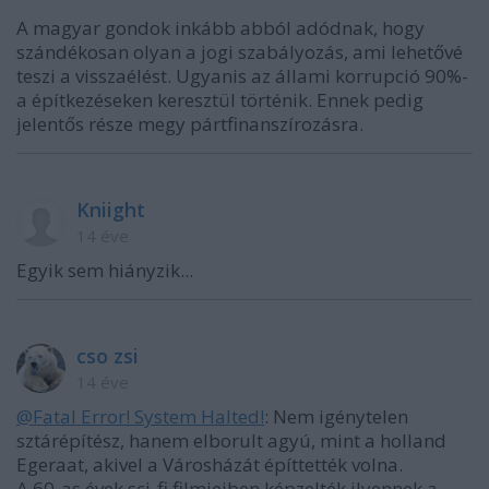
A magyar gondok inkább abból adódnak, hogy
szándékosan olyan a jogi szabályozás, ami lehetővé
teszi a visszaélést. Ugyanis az állami korrupció 90%-
a építkezéseken keresztül történik. Ennek pedig
jelentős része megy pártfinanszírozásra.
Kniight
14 éve
Egyik sem hiányzik...
cso zsi
14 éve
@Fatal Error! System Halted!
: Nem igénytelen
sztárépítész, hanem elborult agyú, mint a holland
Egeraat, akivel a Városházát építtették volna.
A 60-as évek sci-fi filmjeiben képzelték ilyennek a