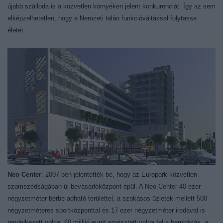
újabb szálloda is a közvetlen környéken jelent konkurenciát. Így az sem
elképzelhetetlen, hogy a Nemzeti talán funkcióváltással folytassa
életét.
Neo Center
: 2007-ben jelentették be, hogy az Europark közvetlen
szomszédságában új bevásárlóközpont épül. A Neo Center 40 ezer
négyzetméter bérbe adható területtel, a szokásos üzletek mellett 500
négyzetméteres sportközponttal és 17 ezer négyzetméter irodával is
rendelkezett volna. 60 milllió eurót emésztett volna fel a beruházás, a