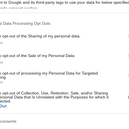
Tá
 to Google and its third-party tags to use your data for below specifi
ogle consent section.
Bec
ekedési vállalat megbízásából készült el az alábbi három
 a közösségi közlekedés népszerűsítésére. A szlogenek:
Ha 
el in groups" - azaz: "Csoportosan utazni okosabb",
l Data Processing Opt Outs
mun
us"…
sét
o opt-out of the Sharing of my personal data.
leg
In
tám
Pat
o opt-out of the Sale of my Personal Data.
elé
TOVÁBB
In
Tám
mun
to opt-out of processing my Personal Data for Targeted
Arc
2
komment
ing.
In
ter
des
rajzfilm
animacio
tomegkozlekedes
autobusz
delijn
takethebus
o opt-out of Collection, Use, Retention, Sale, and/or Sharing
Tám
ersonal Data that Is Unrelated with the Purposes for which it
is 
lected.
Out
Ban
Köz
consents