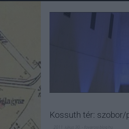
Kossuth tér: szobor/p
2011. július 30.
-
fovarosi.blog.hu