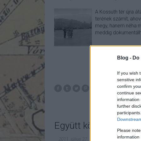
A Kossuth tér újra át
terének számít, ah
megy, hanem néha már
meddig dokumentálhat
Blog -
Do 
If you wish 
sensitive in
confirm you
kossuthter
kossu
continue se
information 
further disc
participants
Downstream 
Együtt könnyebb!
Please note
information 
2011. július 27.
-
fovarosi.blog.hu