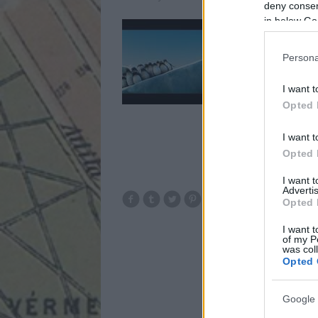
deny consent
in below Go
A De Lijn belga közl
kis félperces szpot,
"It's smarter to trav
Persona
valamint "Take the b
I want t
Opted 
I want t
Opted 
I want 
Advertis
Opted 
busz
kozleke
I want t
of my P
was col
Opted 
Google 