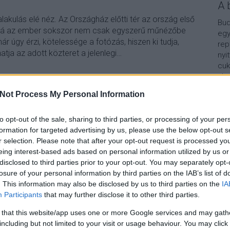
A 
alakulás elé néz. Az Országház előtti tér az ország első
Bud
ová az ember sokszor nem csak egyszerű műnézőbe
egy
 úgy érzi, kötelessége a fotózás, hiszen ki tudja,
rep
ja az adott közteret a jelenlegi…
nyi
cuk
aho
vár
Not Process My Personal Information
van
TOVÁBB
Vár
lel
to opt-out of the sale, sharing to third parties, or processing of your per
formation for targeted advertising by us, please use the below opt-out s
1
komment
Kap
r selection. Please note that after your opt-out request is processed y
thlajos
bp05
haviszobor
kossuthszobor
andrassygyula
eing interest-based ads based on personal information utilized by us or
andrassyszobor
karolyiszobor
A b
disclosed to third parties prior to your opt-out. You may separately opt-
losure of your personal information by third parties on the IAB’s list of
. This information may also be disclosed by us to third parties on the
IA
Participants
that may further disclose it to other third parties.
 that this website/app uses one or more Google services and may gath
including but not limited to your visit or usage behaviour. You may click 