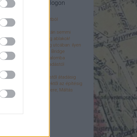
legújabb cikkek a blogon
csú
 fogorvosi rendelő a múltból
h a 4-es metrón
: tervezik, megígérik, aztán semmi
újjászülettek az ólomüveg ablakok!
hökkentő terek a Mérleg utcában: ilyen
t a Mamaison Hotel Chain Bridge
élet költözött a Hengermalomba
áralagút története: az átadástól
jainkig
áralagút története: építéstől átadásig
áralagút története: ötletektől az építésig
omantika elfeledett mestere, Máltás
gó
éve hunyt el Dúl Dezső
vább
...
cebook
ább a Facebook-ra