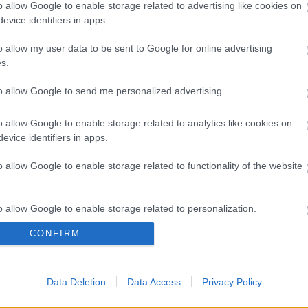
A 
o allow Google to enable storage related to advertising like cookies on
evice identifiers in apps.
Bú
Egy
o allow my user data to be sent to Google for online advertising
Bus
s.
HÉV
És 
to allow Google to send me personalized advertising.
Meg
let
o allow Google to enable storage related to analytics like cookies on
Új 
evice identifiers in apps.
A V
nap
o allow Google to enable storage related to functionality of the website
A V
A V
A r
o allow Google to enable storage related to personalization.
Hu
10 
CONFIRM
o allow Google to enable storage related to security, including
To
cation functionality and fraud prevention, and other user protection.
Fa
Data Deletion
Data Access
Privacy Policy
Tov