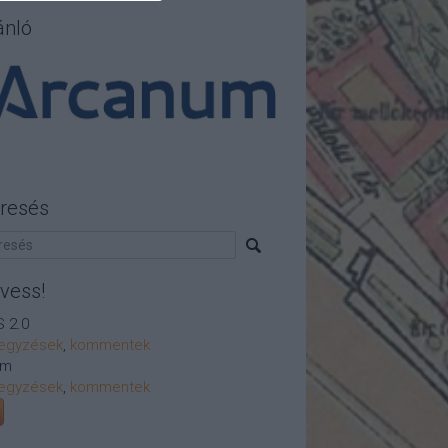
ánló
resés
vess!
 2.0
egyzések
,
kommentek
om
egyzések
,
kommentek