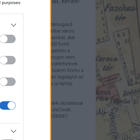
mogasd a munkámat, kérlek!
ed purposes
ome a Patron!
tetszik a blogom, kérlek támogasd
kámat anyagilag is! Cserébe városi
ára hívom meg időnként azokat, akik
alább havi 5 euró vagy 2500 forint
ogatást küldenek. Támogatóim a
reon.com-on exkluzív, a blogon nem
rhető tartalmakhoz is hozzáférhetnek.
ogatásod segítségével tudom fizetni a
kám költségeit a könyvtári tagságtól az
anum előfizetésen át egy új laptop
vezett beszerzéséig.
ogatásodat egyszerű banki átutalással
megteheted: Papp Géza, UniCredit
k, 10918001-00000022-65590047.
lemény: Fővárosi Blog