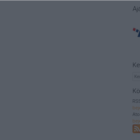
Aj
Ke
Kö
RSS
bej
At
bej