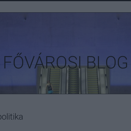
FŐVÁROSI BLOG
olitika