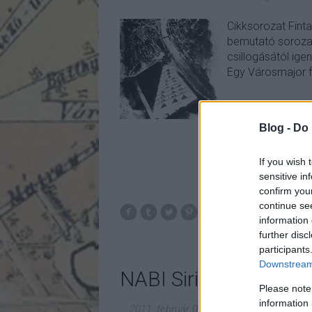
Cikksorozat Fint
bemutató sorozat
csillogásától ige
Egy Városmajor f
Blog -
Do 
If you wish 
sensitive in
confirm you
continue se
information 
further disc
participants
Downstream 
NABI Sirius - kipróbál
Please note
information 
2011. február 09.
-
fovarosi.blog.hu