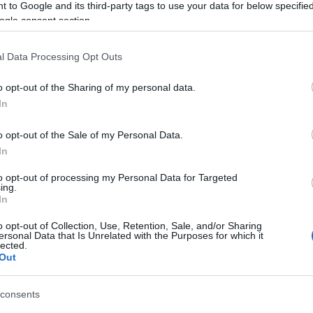
Tá
 to Google and its third-party tags to use your data for below specifi
ogle consent section.
Bec
 kipróbálhatod a NABI (North American Bus Industries)
l tesztelésre Budapestre küldött Sirius autóbuszt. Mi
Ha 
l Data Processing Opt Outs
A NABI Kaposváron és Budapesten rendelkezik
mun
tó és összeszerelő üzemekkel, ahol sorozatban gyártják
sét
o opt-out of the Sharing of my personal data.
leg
In
tám
Pat
o opt-out of the Sale of my Personal Data.
elé
In
Tám
TOVÁBB
mun
to opt-out of processing my Personal Data for Targeted
Arc
ing.
In
ter
2
komment
k
tomegkozlekedes
autobusz
buszteszt
nabi
nabisirius
o opt-out of Collection, Use, Retention, Sale, and/or Sharing
Tám
ersonal Data that Is Unrelated with the Purposes for which it
is 
lected.
Out
Ban
Köz
consents