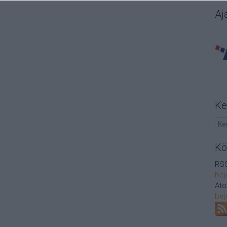
Aj
Ke
Kö
RSS
bej
At
bej