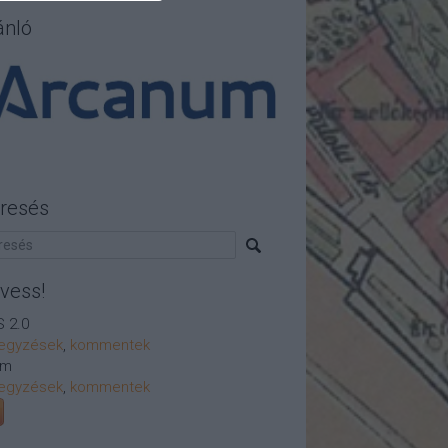
ánló
resés
vess!
 2.0
egyzések
,
kommentek
om
egyzések
,
kommentek