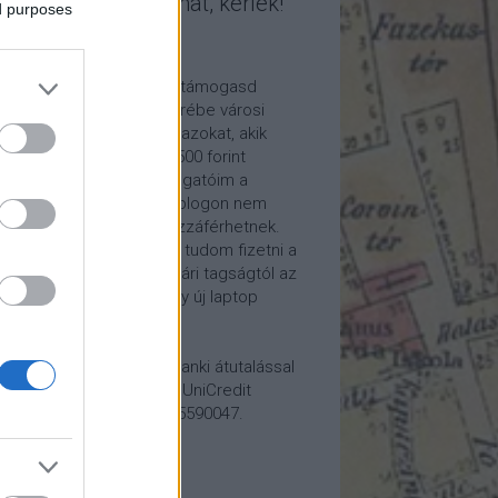
mogasd a munkámat, kérlek!
ed purposes
ome a Patron!
tetszik a blogom, kérlek támogasd
kámat anyagilag is! Cserébe városi
ára hívom meg időnként azokat, akik
alább havi 5 euró vagy 2500 forint
ogatást küldenek. Támogatóim a
reon.com-on exkluzív, a blogon nem
rhető tartalmakhoz is hozzáférhetnek.
ogatásod segítségével tudom fizetni a
kám költségeit a könyvtári tagságtól az
anum előfizetésen át egy új laptop
vezett beszerzéséig.
ogatásodat egyszerű banki átutalással
megteheted: Papp Géza, UniCredit
k, 10918001-00000022-65590047.
lemény: Fővárosi Blog