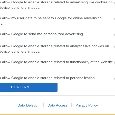
A 
o allow Google to enable storage related to advertising like cookies on
evice identifiers in apps.
Bú
Egy
o allow my user data to be sent to Google for online advertising
Bus
s.
HÉV
És 
to allow Google to send me personalized advertising.
Meg
let
o allow Google to enable storage related to analytics like cookies on
Új 
evice identifiers in apps.
A V
nap
o allow Google to enable storage related to functionality of the website
A V
A V
A r
o allow Google to enable storage related to personalization.
Hu
10 
CONFIRM
o allow Google to enable storage related to security, including
To
cation functionality and fraud prevention, and other user protection.
Fa
Data Deletion
Data Access
Privacy Policy