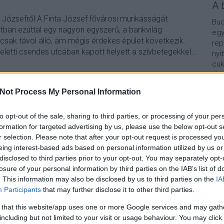
A 
a Józsefről A Finta József fővárosi munkásságát
Bud
ban ezúttal egy nagyon egyszerű, a bankvilág
egy
ncsak távol álló, ám mégis érdekes épület következik.
rep
eletti csendes utcában kapott helyett a szívbetegekkel…
nyi
cuk
aho
vár
Not Process My Personal Information
van
Vár
TOVÁBB
lel
to opt-out of the sale, sharing to third parties, or processing of your per
formation for targeted advertising by us, please use the below opt-out s
Kap
r selection. Please note that after your opt-out request is processed y
1
komment
eing interest-based ads based on personal information utilized by us or
finta
fintasorozat
cardiovasculariscentrum
A b
disclosed to third parties prior to your opt-out. You may separately opt-
losure of your personal information by third parties on the IAB’s list of
. This information may also be disclosed by us to third parties on the
IA
Participants
that may further disclose it to other third parties.
tuk az új buszt
 that this website/app uses one or more Google services and may gath
including but not limited to your visit or usage behaviour. You may click 