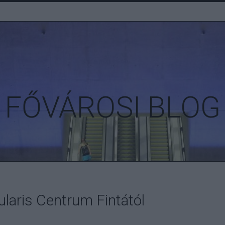
FŐVÁROSI BLOG
laris Centrum Fintától