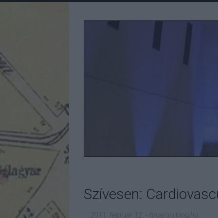
Szívesen: Cardiovascu
2011. február 12.
-
fovarosi.blog.hu