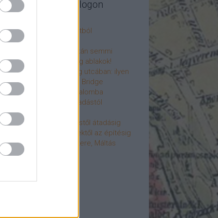
legújabb cikkek a blogon
csú
 fogorvosi rendelő a múltból
h a 4-es metrón
: tervezik, megígérik, aztán semmi
újjászülettek az ólomüveg ablakok!
hökkentő terek a Mérleg utcában: ilyen
t a Mamaison Hotel Chain Bridge
élet költözött a Hengermalomba
áralagút története: az átadástól
jainkig
áralagút története: építéstől átadásig
áralagút története: ötletektől az építésig
omantika elfeledett mestere, Máltás
gó
éve hunyt el Dúl Dezső
vább
...
cebook