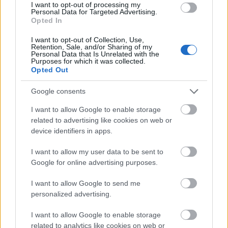
I want to opt-out of processing my
azt a házat is Farkasdy Zoltán tervezte. Közben persze eltelt jó egy
Personal Data for Targeted Advertising.
évtized is. Ahogy a tervező írta 1972-ben a Magyar Építőművészetben:
Opted In
"... a magam alkotta, több mint egy évtizeddel korábban
I want to opt-out of Collection, Use,
megfogalmazott építmény mellé kellett mai önmagammal formálnom
Retention, Sale, and/or Sharing of my
Personal Data that Is Unrelated with the
ezt a házat úgy, hogy az saját belső törvényeinek és az én változott
Purposes for which it was collected.
igényeimnek is egyszerre feleljen meg." Az illeszkedés itt tehát nem
Opted Out
csupán a vári környezethez volt kötelező, de az előző évek
Google consents
helyreállításaihoz is: a 32-es számú ház mellett a Szentháromság
utcában állt már a Fehér Galamb ház is.
I want to allow Google to enable storage
related to advertising like cookies on web or
Valamikor a ház aljában működött a BEHRAM eszpresszó, benne
device identifiers in apps.
Ilosfai József "Szerelmespár" c. kompozíciójával. A relief aranysárga
I want to allow my user data to be sent to
színe meleg homállyal vonta be a helyiség márvány burkolatát. Ma a
Google for online advertising purposes.
Café Miró sajátos belsőépítészetét tekinthetjük meg a földszinten.
I want to allow Google to send me
A két emelet egybevágó alaprajzú, szintenként két nagyobb és két
personalized advertising.
kisebb lakással. Ezen szintek délkeleti oldalát Farkasdy egy eltolható
I want to allow Google to enable storage
fatáblás zsalu rendszerrel díszítette fel a házat.
related to analytics like cookies on web or