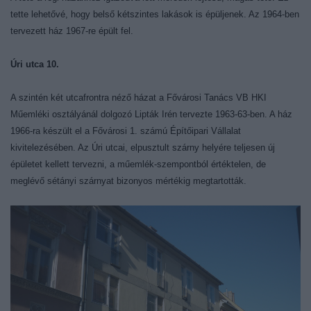
tette lehetővé, hogy belső kétszintes lakások is épüljenek. Az 1964-ben
tervezett ház 1967-re épült fel.
Úri utca 10.
A szintén két utcafrontra néző házat a Fővárosi Tanács VB HKI
Műemléki osztályánál dolgozó Lipták Irén tervezte 1963-63-ben. A ház
1966-ra készült el a Fővárosi 1. számú Építőipari Vállalat
kivitelezésében. Az Úri utcai, elpusztult szárny helyére teljesen új
épületet kellett tervezni, a műemlék-szempontból értéktelen, de
meglévő sétányi szárnyat bizonyos mértékig megtartották.