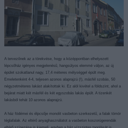
A tervezőnek az a törekvése, hogy a középpontban elhelyezett
lépcsőház igényes megjelenésű, hangsúlyos elemmé váljon, az új
épület szokatlanul nagy, 17,4 méteres mélységgel épült meg.
Emeletenként 4-4, teljesen azonos alaprajzú (!), másfél szobás, 50
négyzetméteres lakást alakítottak ki. Ez alól kivétel a földszint, ahol a
bejárat miatt két másfél és két egyszobás lakás épült. A tizenkét
lakásból tehát 10 azonos alaprajzú.
A ház födémei és élpcsője monolit vasbeton szerkezetű, a falak tömör
téglafalak. Az eltérő anyaghasználatot a vasbeton koszorúgerendák
eltérő színezése is kiemeli, egyben a ház vízszintes tagolását is