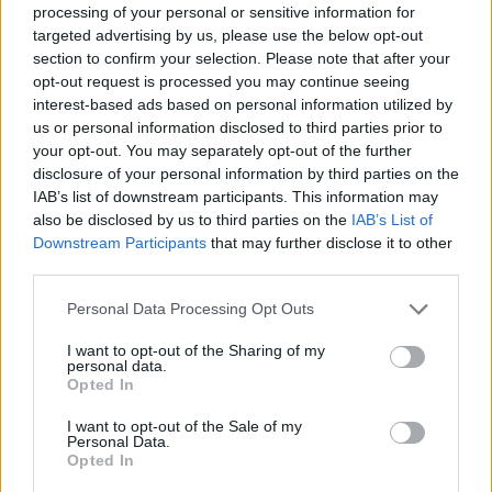
processing of your personal or sensitive information for
targeted advertising by us, please use the below opt-out
section to confirm your selection. Please note that after your
opt-out request is processed you may continue seeing
interest-based ads based on personal information utilized by
us or personal information disclosed to third parties prior to
your opt-out. You may separately opt-out of the further
disclosure of your personal information by third parties on the
IAB’s list of downstream participants. This information may
also be disclosed by us to third parties on the
IAB’s List of
Downstream Participants
that may further disclose it to other
third parties.
Please note that this website/app uses one or more Google
Personal Data Processing Opt Outs
services and may gather and store information including but
not limited to your visit or usage behaviour. You may click to
I want to opt-out of the Sharing of my
personal data.
grant or deny consent to Google and its third-party tags to
A korábban eltérő telekosztás jogi terheket is rótt a tervezőre: az Úri
Opted In
use your data for below specified purposes in below Google
utcai középkori falazat ugyanis egyúttal az 1957-59 között újjáépült Úri
consent section.
I want to opt-out of the Sale of my
utca 32 gótikus kapualjat magába foglaló épület része is. Így ennél a
Personal Data.
háznál nem csak a várbéli környezet jelentett korlátozást, hanem a
Opted In
falmaradványok kötelező megőrzése is. A megoldást segítette, hogy