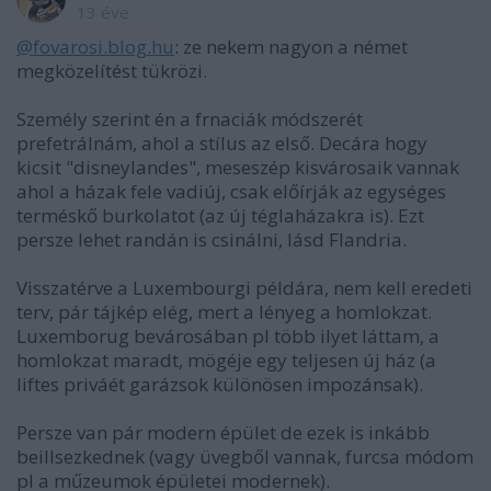
13 éve
@fovarosi.blog.hu
: ze nekem nagyon a német
megközelítést tükrözi.
Személy szerint én a frnaciák módszerét
prefetrálnám, ahol a stílus az első. Decára hogy
kicsit "disneylandes", meseszép kisvárosaik vannak
ahol a házak fele vadiúj, csak előírják az egységes
terméskő burkolatot (az új téglaházakra is). Ezt
persze lehet randán is csinálni, lásd Flandria.
Visszatérve a Luxembourgi példára, nem kell eredeti
terv, pár tájkép elég, mert a lényeg a homlokzat.
Luxemborug bevárosában pl több ilyet láttam, a
homlokzat maradt, mögéje egy teljesen új ház (a
liftes priváét garázsok különösen impozánsak).
Persze van pár modern épület de ezek is inkább
beillsezkednek (vagy üvegből vannak, furcsa módom
pl a műzeumok épületei modernek).