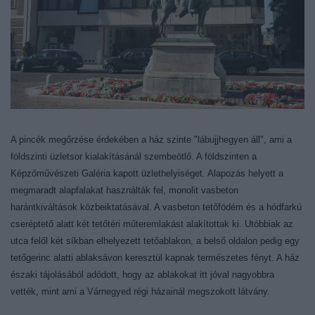
A pincék megőrzése érdekében a ház szinte "lábujjhegyen áll", ami a
földszinti üzletsor kialakításánál szembeötlő. A földszinten a
Képzőművészeti Galéria kapott üzlethelyiséget. Alapozás helyett a
megmaradt alapfalakat használták fel, monolit vasbeton
harántkiváltások közbeiktatásával. A vasbeton tetőfödém és a hódfarkú
cseréptető alatt két tetőtéri műteremlakást alakítottak ki. Utóbbiak az
utca felől két síkban elhelyezett tetőablakon, a belső oldalon pedig egy
tetőgerinc alatti ablaksávon keresztül kapnak természetes fényt. A ház
északi tájolásából adódott, hogy az ablakokat itt jóval nagyobbra
vették, mint ami a Várnegyed régi házainál megszokott látvány.