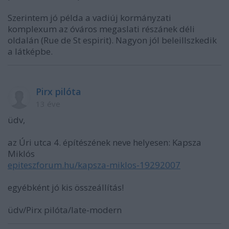
Szerintem jó példa a vadiúj kormányzati
komplexum az óváros megaslati részánek déli
oldalán (Rue de St espirit). Nagyon jól beleillszkedik
a látképbe.
Pirx pilóta
13 éve
üdv,
az Úri utca 4. építészének neve helyesen: Kapsza
Miklós
epiteszforum.hu/kapsza-miklos-19292007
egyébként jó kis összeállítás!
üdv/Pirx pilóta/late-modern