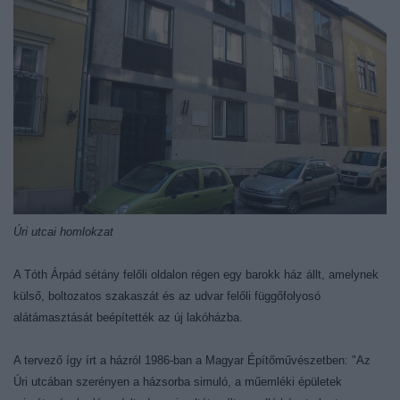
Úri utcai homlokzat
A Tóth Árpád sétány felőli oldalon régen egy barokk ház állt, amelynek
külső, boltozatos szakaszát és az udvar felőli függőfolyosó
alátámasztását beépítették az új lakóházba.
A tervező így írt a házról 1986-ban a Magyar Építőművészetben: "Az
Úri utcában szerényen a házsorba simuló, a műemléki épületek