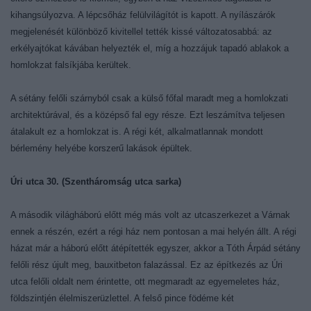
kihangsúlyozva. A lépcsőház felülvilágítót is kapott. A nyílászárók
megjelenését különböző kivitellel tették kissé változatosabbá: az
erkélyajtókat kávában helyezték el, míg a hozzájuk tapadó ablakok a
homlokzat falsíkjába kerültek.
A sétány felőli szárnyból csak a külső főfal maradt meg a homlokzati
architektúrával, és a középső fal egy része. Ezt leszámítva teljesen
átalakult ez a homlokzat is. A régi két, alkalmatlannak mondott
bérlemény helyébe korszerű lakások épültek.
Úri utca 30. (Szentháromság utca sarka)
A második világháború előtt még más volt az utcaszerkezet a Várnak
ennek a részén, ezért a régi ház nem pontosan a mai helyén állt. A régi
házat már a háború előtt átépítették egyszer, akkor a Tóth Árpád sétány
felőli rész újult meg, bauxitbeton falazással. Ez az építkezés az Úri
utca felőli oldalt nem érintette, ott megmaradt az egyemeletes ház,
földszintjén élelmiszerüzlettel. A felső pince födéme két