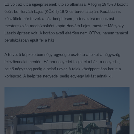
Ez volt az utca újjáépítésének utolsó állomása. A foghíj 1975-78 között
épült be Horváth Lajos (KÖZTI) 1972-es tervei alapján. Korábban is
készültek már tervek a ház beépítésére, a tervezési megbízást
mesteriskolás megbízásként kapta Horváth Lajos, mestere Mányoky
László építész volt. A korábbiaktól eltérően nem OTP-s, hanem tanácsi
beruházásban épült fel a ház.
A tervező képzeletben négy egységre osztotta a telket a négyszög
felezővonalai mentén. Három negyedet foglal el a ház, a negyedik,
belső négyszög pedig a belső udvar. A telek középpontjába került a
körlépcső. A beépítés negyedei pedig egy-egy lakást adnak ki.