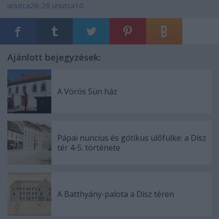
uriutca26-28
uriutca10
Ajánlott bejegyzések:
A Vörös Sün ház
Pápai nuncius és gótikus ülőfülke: a Dísz
tér 4-5. története
A Batthyány-palota a Dísz téren