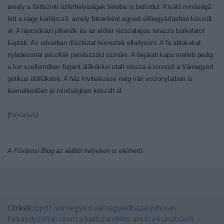
amely a födlszinti üzlethelyiségek tereibe is befordul. Kiváló minőségű
lett a nagy körlépcső, amely fokonként egyedi előregyártásban készült
el. A lépcsőházi pihenők és az előtér rézszalagos terazzo burkolatot
kaptak. Az udvarban díszkutat terveztek elhelyezni. A fa ablakokat
xyladecorral pácolták penészzöld színűre. A bejárati kapu mellett pedig
a kor szellemében fogant ülőkékkel utalt vissza a tervező a Várnegyed
gótikus ülőfülkéire. A ház kivitelezése még vári viszonylatban is
kiemelkedően jó minőségben készült el.
(
folytatjuk
)
A Fővárosi Blog az alábbi helyeken is elérhető:
Címkék:
bp01
varnegyed
varnegyedhazai2vhutan
farkasdyzoltan
uriutca
kadszamiklos
uriutca4
uriutca30