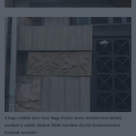
A kapu melletti falon Kiss Nagy András bronz domborműve látható,
amellyel a várbéli ablakok fölötti mezőket díszítő domborművekre
kívántak rezonálni.