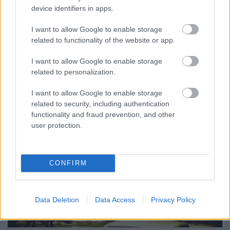
device identifiers in apps.
Úri utca 26-28.
I want to allow Google to enable storage
A Hadik-szobortól körbenézve két házat már tárgyaltunk korábban: a
related to functionality of the website or app.
Fehér Galamb házat és Farkasdy Zoltán eltolható zsalukkal "díszített"
lakóházát. A harmadik ház ebben a kereszteződésben fehérebben
I want to allow Google to enable storage
related to personalization.
fénylő homlokzatával hívja fel magára a figyelmet.
I want to allow Google to enable storage
related to security, including authentication
functionality and fraud prevention, and other
user protection.
CONFIRM
Data Deletion
Data Access
Privacy Policy