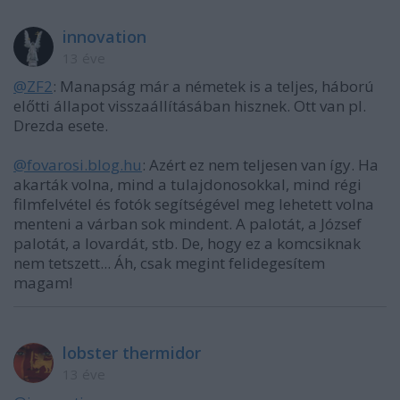
innovation
13 éve
@ZF2
: Manapság már a németek is a teljes, háború
előtti állapot visszaállításában hisznek. Ott van pl.
Drezda esete.
@fovarosi.blog.hu
: Azért ez nem teljesen van így. Ha
akarták volna, mind a tulajdonosokkal, mind régi
filmfelvétel és fotók segítségével meg lehetett volna
menteni a várban sok mindent. A palotát, a József
palotát, a lovardát, stb. De, hogy ez a komcsiknak
nem tetszett... Áh, csak megint felidegesítem
magam!
lobster thermidor
13 éve