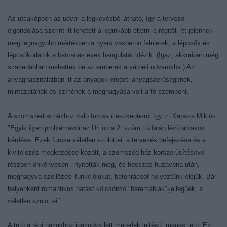
Az utcaképben az udvar a legkevésbé látható, így a tervező
elgondolása szerint itt lehetett a leginkább eltérni a régitől. Itt jelennek
meg legnagyobb mértékben a nyers vasbeton felületek, a lépcsők és
lépcsőkorlátok a hatvanas évek hangulatát idézik. (Igaz, akkoriban még
szabadabban mehettek be az emberek a várbéli udvarokba.) Az
anyaghasználatban itt az anyagok eredeti anyagszerűségének,
mintázatának és színének a meghagyása volt a fő szempont.
A szomszédos házhoz való furcsa illeszkedésről így írt Kapsza Miklós:
"Egyik ilyen problémakör az Úri utca 2. szám tűzfalán lévő ablakok
kérdése. Ezek furcsa véletlen szülöttei: a tervezés befejezése és a
kivitelezés megkezdése között, a szomszéd ház korszerűsítésével -
részben önkényesen - nyitották meg, és hosszas huzavona után,
meghagyva szellőzési funkciójukat, betonrácsot helyeztünk eléjük. Bár
helyenként romantikus hatást kölcsönző "háremablak"-jellegűek, a
véletlen szülöttei."
A tető a régi házakhoz igazodva lett meredek lejtésű, magas tető. Ez