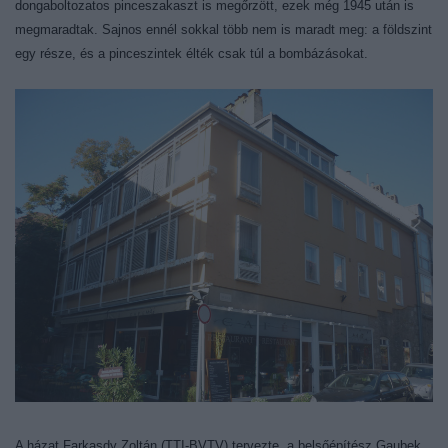
dongaboltozatos pinceszakaszt is megőrzött, ezek még 1945 után is
megmaradtak. Sajnos ennél sokkal több nem is maradt meg: a földszint
egy része, és a pinceszintek élték csak túl a bombázásokat.
A házat Farkasdy Zoltán (TTI-BVTV) tervezte, a belsőépítész Gaubek