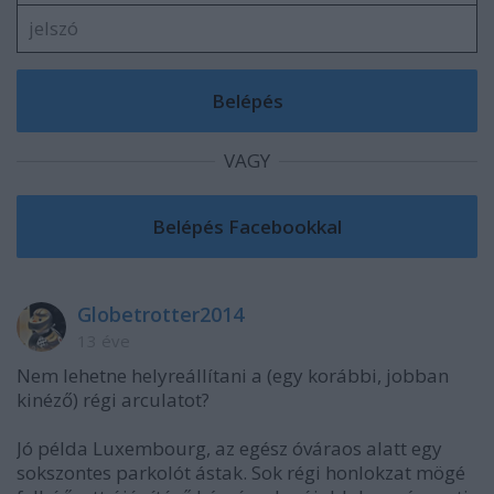
VAGY
Globetrotter2014
13 éve
Nem lehetne helyreállítani a (egy korábbi, jobban
kinéző) régi arculatot?
Jó példa Luxembourg, az egész óváraos alatt egy
sokszontes parkolót ástak. Sok régi honlokzat mögé