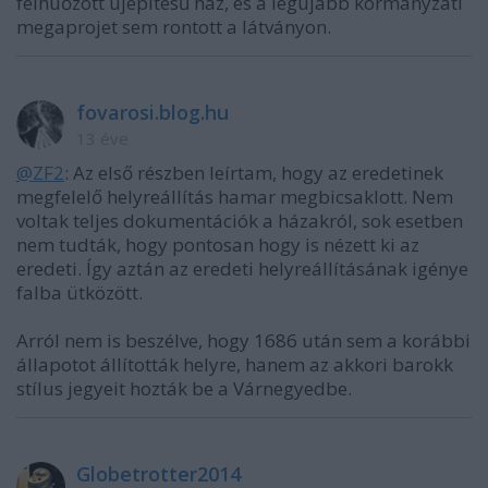
felhúőzott újépítésű ház, és a legújabb kormányzati
megaprojet sem rontott a látványon.
fovarosi.blog.hu
13 éve
@ZF2
: Az első részben leírtam, hogy az eredetinek
megfelelő helyreállítás hamar megbicsaklott. Nem
voltak teljes dokumentációk a házakról, sok esetben
nem tudták, hogy pontosan hogy is nézett ki az
eredeti. Így aztán az eredeti helyreállításának igénye
falba ütközött.
Arról nem is beszélve, hogy 1686 után sem a korábbi
állapotot állították helyre, hanem az akkori barokk
stílus jegyeit hozták be a Várnegyedbe.
Globetrotter2014