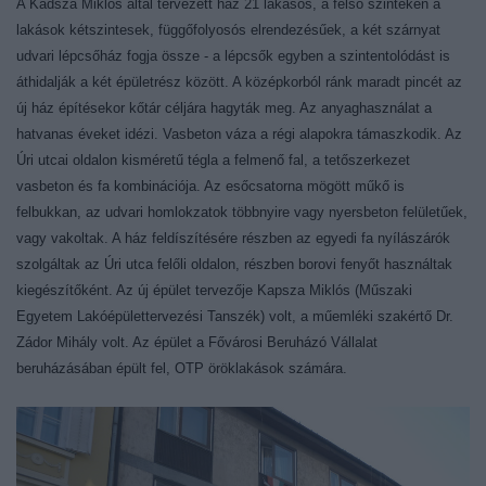
A Kadsza Miklós által tervezett ház 21 lakásos, a felső szinteken a
lakások kétszintesek, függőfolyosós elrendezésűek, a két szárnyat
udvari lépcsőház fogja össze - a lépcsők egyben a szintentolódást is
áthidalják a két épületrész között. A középkorból ránk maradt pincét az
új ház építésekor kőtár céljára hagyták meg. Az anyaghasználat a
hatvanas éveket idézi. Vasbeton váza a régi alapokra támaszkodik. Az
Úri utcai oldalon kisméretű tégla a felmenő fal, a tetőszerkezet
vasbeton és fa kombinációja. Az esőcsatorna mögött műkő is
felbukkan, az udvari homlokzatok többnyire vagy nyersbeton felületűek,
vagy vakoltak. A ház feldíszítésére részben az egyedi fa nyílászárók
szolgáltak az Úri utca felőli oldalon, részben borovi fenyőt használtak
kiegészítőként. Az új épület tervezője Kapsza Miklós (Műszaki
Egyetem Lakóépülettervezési Tanszék) volt, a műemléki szakértő Dr.
Zádor Mihály volt. Az épület a Fővárosi Beruházó Vállalat
beruházásában épült fel, OTP öröklakások számára.