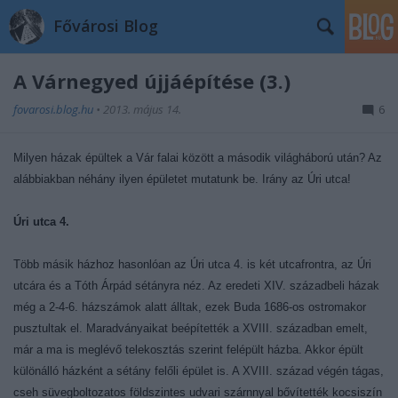
Fővárosi Blog
A Várnegyed újjáépítése (3.)
fovarosi.blog.hu
•
2013. május 14.
6
Milyen házak épültek a Vár falai között a második világháború után? Az
alábbiakban néhány ilyen épületet mutatunk be. Irány az Úri utca!
Úri utca 4.
Több másik házhoz hasonlóan az Úri utca 4. is két utcafrontra, az Úri
utcára és a Tóth Árpád sétányra néz. Az eredeti XIV. századbeli házak
még a 2-4-6. házszámok alatt álltak, ezek Buda 1686-os ostromakor
pusztultak el. Maradványaikat beépítették a XVIII. században emelt,
már a ma is meglévő telekosztás szerint felépült házba. Akkor épült
különálló házként a sétány felőli épület is. A XVIII. század végén tágas,
cseh süvegboltozatos földszintes udvari szárnnyal bővítették kocsiszín