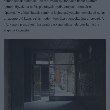
primátusának alárendelt, de mai voltát nyíltan valló házat akartam
építeni, figyelve a tetők, párkányok, nyílásarányok ritmusát és
léptékét." A várbéli házak zömén a leghangsúlyosabb homlokzati nyílás
a nagyméretű kapu, ezt is modern formában gondolta újra a tervező. A
ház kapuja plasztikus rácsozatú vaskapu lett, amely bepillantást is
enged a kapualjba: