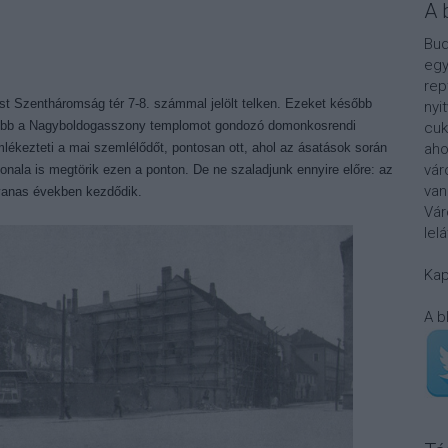
A 
Bud
egy
rep
st Szentháromság tér 7-8. számmal jelölt telken. Ezeket később
nyi
ésőbb a Nagyboldogasszony templomot gondozó domonkosrendi
cuk
lékezteti a mai szemlélődőt, pontosan ott, ahol az ásatások során
aho
vár
vonala is megtörik ezen a ponton. De ne szaladjunk ennyire előre: az
van
tvanas években kezdődik.
Vár
lel
Kap
A b