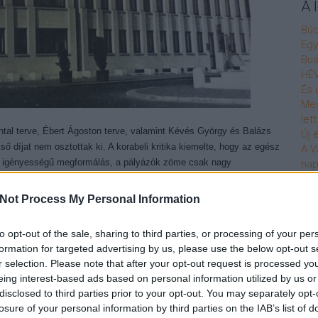
A 
Bú
Egy
Bus
HÉV
És 
Meg
let
ntal terve, Ébert Ágoston terve, valamint Kévés György és Balázs
Új 
ső díjat nem osztottak ki. A korabeli kritika kiemelte, hogy az egész
A V
i igényességű megformálás, a pályázók zöme csak nagy
nap
ával kísérletezett. Így talán érthető is, hogy ezek a tervek végül a
A V
A V
Not Process My Personal Information
A r
Hu
to opt-out of the sale, sharing to third parties, or processing of your per
10 
formation for targeted advertising by us, please use the below opt-out s
To
r selection. Please note that after your opt-out request is processed y
eing interest-based ads based on personal information utilized by us or
Fa
disclosed to third parties prior to your opt-out. You may separately opt-
losure of your personal information by third parties on the IAB’s list of