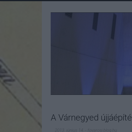
A Várnegyed újjáépíté
2013. június 14.
-
fovarosi.blog.hu