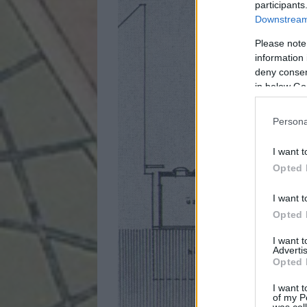
participants
Downstream 
Please note
information 
deny consent
in below Go
Persona
I want t
Opted 
I want t
Opted 
I want 
Advertis
Opted 
I want t
of my P
was col