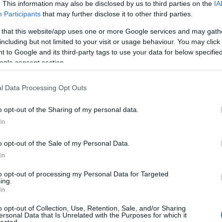
. This information may also be disclosed by us to third parties on the
IA
Aj
Participants
that may further disclose it to other third parties.
 that this website/app uses one or more Google services and may gath
including but not limited to your visit or usage behaviour. You may click 
 to Google and its third-party tags to use your data for below specifi
ogle consent section.
l Data Processing Opt Outs
Ke
o opt-out of the Sharing of my personal data.
In
Kö
o opt-out of the Sale of my Personal Data.
In
RSS
bej
to opt-out of processing my Personal Data for Targeted
ing.
At
In
bej
o opt-out of Collection, Use, Retention, Sale, and/or Sharing
ersonal Data that Is Unrelated with the Purposes for which it
lected.