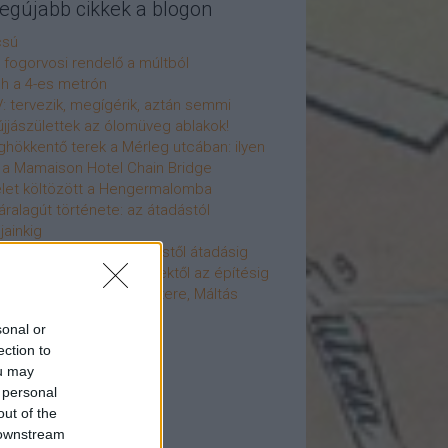
legújabb cikkek a blogon
csú
 fogorvosi rendelő a múltból
h a 4-es metrón
: tervezik, megígérik, aztán semmi
újjászülettek az ólomüveg ablakok!
hökkentő terek a Mérleg utcában: ilyen
t a Mamaison Hotel Chain Bridge
élet költözött a Hengermalomba
áralagút története: az átadástól
jainkig
áralagút története: építéstől átadásig
áralagút története: ötletektől az építésig
omantika elfeledett mestere, Máltás
gó
sonal or
éve hunyt el Dúl Dezső
ection to
vább
...
ou may
 personal
cebook
out of the
 downstream