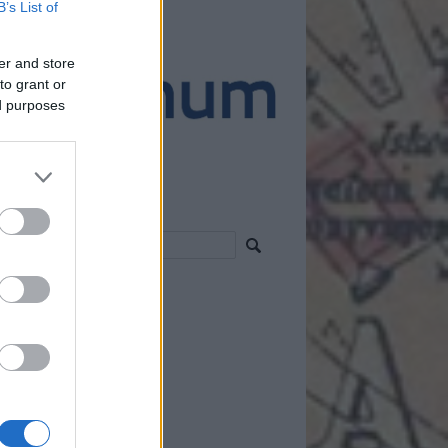
B’s List of
ánló
er and store
to grant or
ed purposes
resés
vess!
 2.0
egyzések
,
kommentek
om
egyzések
,
kommentek