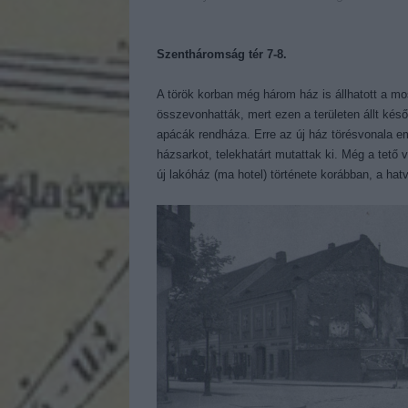
Szentháromság tér 7-8.
A török korban még három ház is állhatott a mo
összevonhatták, mert ezen a területen állt k
apácák rendháza. Erre az új ház törésvonala em
házsarkot, telekhatárt mutattak ki. Még a tető 
új lakóház (ma hotel) története korábban, a ha