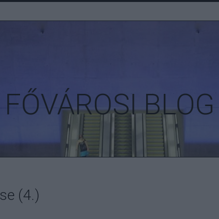
FŐVÁROSI BLOG
se (4.)