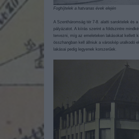
Foghíjtelek a hatvanas évek elején
A Szentháromság tér 7-8. alatti saroktelek és a 
pályázatot. A kiírás szerint a földszintre mindk
tervezni, míg az emeleteken lakásokat kellett k
összhangban kell állniuk a városkép uralkodó e
lakásai pedig legyenek korszerűek.