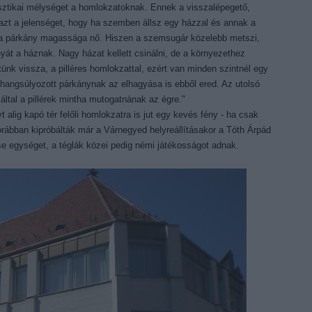
sztikai mélységet a homlokzatoknak. Ennek a visszalépegető,
 azt a jelenséget, hogy ha szemben állsz egy házzal és annak a
or a párkány magassága nő. Hiszen a szemsugár közelebb metszi,
át a háznak. Nagy házat kellett csinálni, de a környezethez
nk vissza, a pilléres homlokzattal, ezért van minden szintnél egy
 hangsúlyozott párkánynak az elhagyása is ebből ered. Az utolsó
záltal a pillérek mintha mutogatnának az égre."
t alig kapó tér felőli homlokzatra is jut egy kevés fény - ha csak
korábban kipróbálták már a Várnegyed helyreállításakor a Tóth Árpád
ése egységet, a téglák közei pedig némi játékosságot adnak.