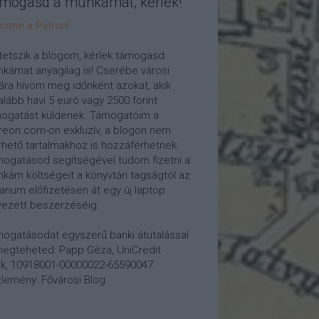
mogasd a munkámat, kérlek!
ome a Patron!
tetszik a blogom, kérlek támogasd
kámat anyagilag is! Cserébe városi
ára hívom meg időnként azokat, akik
alább havi 5 euró vagy 2500 forint
ogatást küldenek. Támogatóim a
reon.com-on exkluzív, a blogon nem
rhető tartalmakhoz is hozzáférhetnek.
ogatásod segítségével tudom fizetni a
kám költségeit a könyvtári tagságtól az
anum előfizetésen át egy új laptop
vezett beszerzéséig.
ogatásodat egyszerű banki átutalással
megteheted: Papp Géza, UniCredit
k, 10918001-00000022-65590047.
lemény: Fővárosi Blog