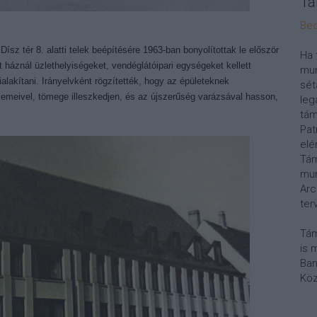
Tá
Bec
Dísz tér 8. alatti telek beépítésére 1963-ban bonyolítottak le először
Ha 
ét háznál üzlethelyiségeket, vendéglátóipari egységeket kellett
mun
ialakítani. Irányelvként rögzítették, hogy az épületeknek
sét
lemeivel, tömege illeszkedjen, és az újszerűség varázsával hasson,
leg
tám
Pat
elé
Tám
mun
Arc
ter
Tám
is 
Ban
Köz