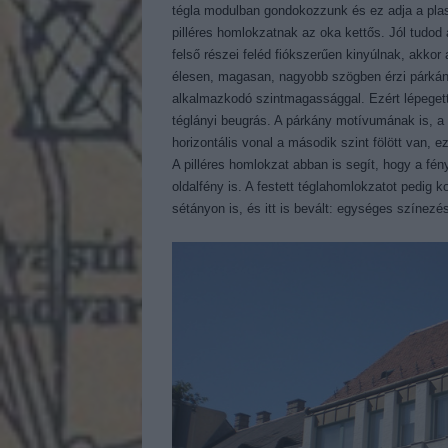
tégla modulban gondokozzunk és ez adja a pla
pilléres homlokzatnak az oka kettős. Jól tudod
felső részei feléd fiókszerűen kinyúlnak, akk
élesen, magasan, nagyobb szögben érzi párkány
alkalmazkodó szintmagassággal. Ezért lépegettü
téglányi beugrás. A párkány motívumának is, a
horizontális vonal a második szint fölött van, e
A pilléres homlokzat abban is segít, hogy a fény
oldalfény is. A festett téglahomlokzatot pedig 
sétányon is, és itt is bevált: egységes színez