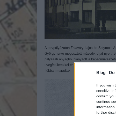
A tervpályázaton Zalaváry Lajos és Solymosi A
György terve megosztott második díjat nyert, el
pályázati anyagból hiányzott a képzőművészet
üvegfelületekkel és ismétlődő elemek alkalmazás
fiókban maradtak:
Blog -
Do 
If you wish 
sensitive in
confirm you
continue se
information 
further disc