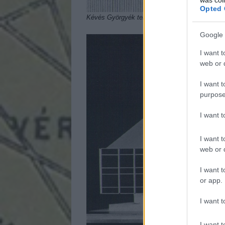
Opted 
Kévés Györgyék tervének keresztmetszeti raj
Google 
I want t
web or d
I want t
purpose
I want 
I want t
web or d
I want t
or app.
I want t
I want t