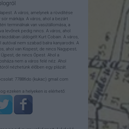
blogról
apest. A város, amelynek a rövidítése
 sör márkája. A város, ahol a bezárt
téri terminálnak van vasútállomása, a
tva levőnek pedig nincs. A város, ahol
rászdában üldögélt Kurt Cobain. A város,
l autóval nem szabad balra kanyarodni. A
os, ahol van Kispest, de nincs Nagypest;
 Újpest, de nincs Ópest. Ahol a
osháza nem a város felé néz. Ahol
átóról nézhetünk élőben egy plázát.
csolat: 7788fido (kukac) gmail.com
log ezeken a helyeken is elérhető: