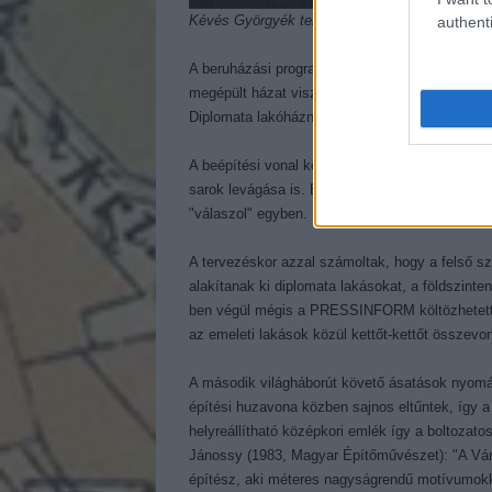
Kévés Györgyék tervének modellfotója. Kép: 
authenti
A beruházási program - Balázs György és Kévés
megépült házat viszont már Jánossy György és
Diplomata lakóháznak épült fel 1979 és 1981 kö
A beépítési vonal követi a második világhábor
sarok levágása is. Ez a tört sarok egyben a sz
"válaszol" egyben.
A tervezéskor azzal számoltak, hogy a felső sz
alakítanak ki diplomata lakásokat, a földszinten
ben végül mégis a PRESSINFORM költözhetett be
az emeleti lakások közül kettőt-kettőt összevo
A második világháborút követő ásatások nyomán
építési huzavona közben sajnos eltűntek, így a
helyreállítható középkori emlék így a boltozato
Jánossy (1983, Magyar Építőművészet): "A Vár
építész, aki méteres nagyságrendű motívumokk