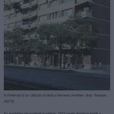
A Fehérvári út az Ulászló utcánál a hatvanas években. (kép: fortepan,
29273)
Az eredetileg tervezettnél korábban, 1973 végén átadásra került a