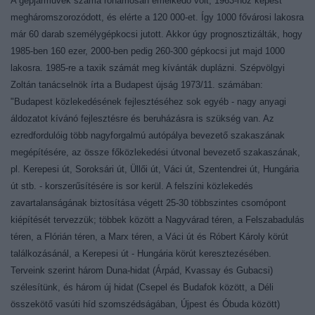
A gépjárművek száma rohamosan emelkedő volt, 1963-hoz képest
megháromszorozódott, és elérte a 120 000-et. Így 1000 fővárosi lakosra
már 60 darab személygépkocsi jutott. Akkor úgy prognosztizálták, hogy
1985-ben 160 ezer, 2000-ben pedig 260-300 gépkocsi jut majd 1000
lakosra. 1985-re a taxik számát meg kívánták duplázni.
Szépvölgyi
Zoltán tanácselnök írta a Budapest újság 1973/11. számában:
"Budapest közlekedésének fejlesztéséhez sok egyéb - nagy anyagi
áldozatot kívánó fejlesztésre és beruházásra is szükség van. Az
ezredfordulóig több nagyforgalmú autópálya bevezető szakaszának
megépítésére, az össze főközlekedési útvonal bevezető szakaszának,
pl. Kerepesi út, Soroksári út, Üllői út, Váci út, Szentendrei út, Hungária
út stb. - korszerűsítésére is sor kerül. A felszíni közlekedés
zavartalanságának biztosítása végett 25-30 többszintes csomópont
kiépítését tervezzük; többek között a Nagyvárad téren, a Felszabadulás
téren, a Flórián téren, a Marx téren, a Váci út és Róbert Károly körút
találkozásánál, a Kerepesi út - Hungária körút keresztezésében.
Terveink szerint három Duna-hidat (Árpád, Kvassay és Gubacsi)
szélesítünk, és három új hidat (Csepel és Budafok között, a Déli
összekötő vasúti híd szomszédságában, Újpest és Óbuda között)