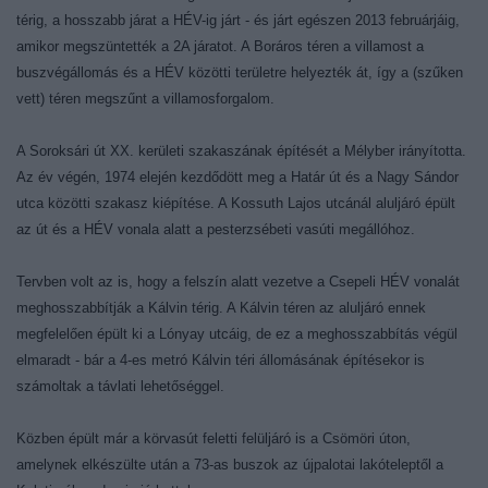
térig, a hosszabb járat a HÉV-ig járt - és járt egészen 2013 februárjáig,
amikor megszüntették a 2A járatot. A Boráros téren a villamost a
buszvégállomás és a HÉV közötti területre helyezték át, így a (szűken
vett) téren megszűnt a villamosforgalom.
A Soroksári út XX. kerületi szakaszának építését a Mélyber irányította.
Az év végén, 1974 elején kezdődött meg a Határ út és a Nagy Sándor
utca közötti szakasz kiépítése. A Kossuth Lajos utcánál aluljáró épült
az út és a HÉV vonala alatt a pesterzsébeti vasúti megállóhoz.
Tervben volt az is, hogy a felszín alatt vezetve a Csepeli HÉV vonalát
meghosszabbítják a Kálvin térig. A Kálvin téren az aluljáró ennek
megfelelően épült ki a Lónyay utcáig, de ez a meghosszabbítás végül
elmaradt - bár a 4-es metró Kálvin téri állomásának építésekor is
számoltak a távlati lehetőséggel.
Közben épült már a körvasút feletti felüljáró is a Csömöri úton,
amelynek elkészülte után a 73-as buszok az újpalotai lakóteleptől a