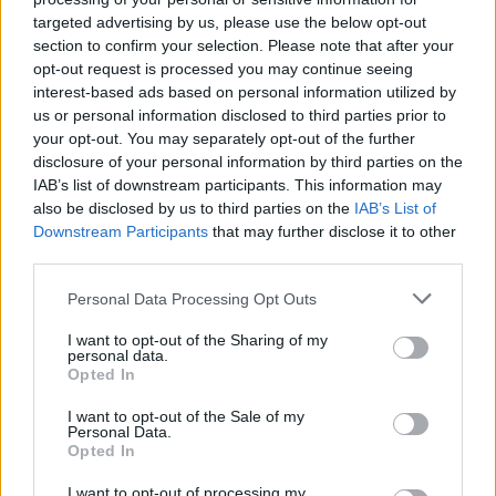
utat keresztező kelebiai vasútvonal forgalma is. A gyakori sorompó
targeted advertising by us, please use the below opt-out
lezárás kb. 35%-kal csökkentette az út átbocsátóképességét. A
section to confirm your selection. Please note that after your
szintbeli keresztezés átbocsátóképessége a MÁV küszöbön álló
opt-out request is processed you may continue seeing
interest-based ads based on personal information utilized by
fejlesztési igénye miatt még kedvezőtlenebbé vált volna, így felüljáró
us or personal information disclosed to third parties prior to
építése mellett döntöttek. A megoldás szerves része volt a főváros
your opt-out. You may separately opt-out of the further
sorompó megszüntetési programjának.
disclosure of your personal information by third parties on the
IAB’s list of downstream participants. This information may
A Fővárosi Mélyépítési Tervező Vállalat 1970 november végére
also be disclosed by us to third parties on the
IAB’s List of
elkészítette a kiviteli terveket. A jóváhagyott tervek birtokában a
Downstream Participants
that may further disclose it to other
Fővárosi Mélyépítő Beruházási és Üzemeltető Vállalat lebonyolításában
third parties.
és irányításával a Hídépítő Vállalat 1972 tavaszán megkezdte a
Please note that this website/app uses one or more Google
Personal Data Processing Opt Outs
munkát.
services and may gather and store information including but
not limited to your visit or usage behaviour. You may click to
I want to opt-out of the Sharing of my
personal data.
A felüljárót 1974 június 14-én adták át a forgalomnak. Szélessége közel
grant or deny consent to Google and its third-party tags to
Opted In
10 méteres, 129 méter hosszú, mindkét oldalán 250 méteres felüljáró
use your data for below specified purposes in below Google
consent section.
csatlakozik hozzá. A vasúti sínek két oldalán, a felüljáró azonos oldalán
I want to opt-out of the Sale of my
Personal Data.
egy-egy gyalogos lépcső is épült. A felüljáró építésével egy időben épült
Opted In
ki a Soroksári Vasöntöde előtti forgalmi csomópont is.
I want to opt-out of processing my