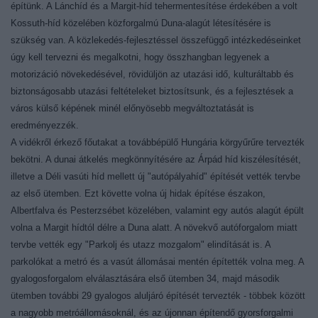
építünk. A Lánchíd és a Margit-híd tehermentesítése érdekében a volt
Kossuth-híd közelében közforgalmú Duna-alagút létesítésére is
szükség van. A közlekedés-fejlesztéssel összefüggő intézkedéseinket
úgy kell tervezni és megalkotni, hogy összhangban legyenek a
motorizáció növekedésével, rövidüljön az utazási idő, kulturáltabb és
biztonságosabb utazási feltételeket biztosítsunk, és a fejlesztések a
város külső képének minél előnyösebb megváltoztatását is
eredményezzék.
A vidékről érkező főutakat a továbbépülő Hungária körgyűrűre tervezték
bekötni. A dunai átkelés megkönnyítésére az Árpád híd kiszélesítését,
illetve a Déli vasúti híd mellett új "autópályahíd" építését vették tervbe
az első ütemben. Ezt követte volna új hidak építése északon,
Albertfalva és Pesterzsébet közelében, valamint egy autós alagút épült
volna a Margit hídtól délre a Duna alatt. A növekvő autóforgalom miatt
tervbe vették egy "Parkolj és utazz mozgalom" elindítását is. A
parkolókat a metró és a vasút állomásai mentén építették volna meg. A
gyalogosforgalom elválasztására első ütemben 34, majd második
ütemben további 29 gyalogos aluljáró építését tervezték - többek között
a nagyobb metróállomásoknál, és az újonnan építendő gyorsforgalmi