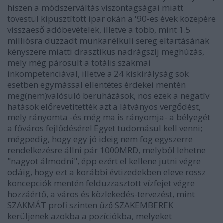
hiszen a módszerváltás viszontagságai miatt
tövestül kipusztított ipar okán a '90-es évek közepére
visszaeső adóbevételek, illetve a több, mint 1.5
milliósra duzzadt munkanélküli sereg eltartásának
kényszere miatti drasztikus nadrágszíj meghúzás,
mely még párosult a totális szakmai
inkompetenciával, illetve a 24 kiskirályság sok
esetben egymással ellentétes érdekei mentén
meg(nem)valósuló beruházások, nos ezek a negatív
hatások előrevetítették azt a látványos vergődést,
mely rányomta -és még ma is rányomja- a bélyegét
a főváros fejlődésére! Egyet tudomásul kell venni;
mégpedig, hogy egy jó ideig nem fog egyszerre
rendelkezésre állni pár 1000MRD, melyből lehetne
"nagyot álmodni", épp ezért el kellene jutni végre
odáig, hogy ezt a korábbi évtizedekben eleve rossz
koncepciók mentén felduzzasztott vízfejet végre
hozzáértő, a város és közlekedés-tervezést, mint
SZAKMÁT profi szinten űző SZAKEMBEREK
kerüljenek azokba a pozíciókba, melyeket