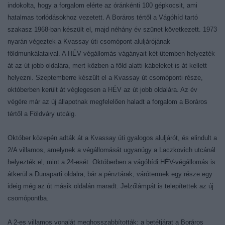
indokolta, hogy a forgalom elérte az óránkénti 100 gépkocsit, ami
hatalmas torlódásokhoz vezetett. A Boráros tértől a Vágóhíd tartó
szakasz 1968-ban készült el, majd néhány év szünet következett. 1973
nyarán végeztek a Kvassay úti csomópont aluljárójának
földmunkálataival. A HÉV végállomás vágányait két ütemben helyezték
át az út jobb oldalára, mert közben a föld alatti kábeleket is át kellett
helyezni. Szeptemberre készült el a Kvassay út csomóponti része,
októberben került át véglegesen a HÉV az út jobb oldalára. Az év
végére már az új állapotnak megfelelően haladt a forgalom a Boráros
tértől a Földváry utcáig.
Október közepén adták át a Kvassay úti gyalogos aluljárót, és elindult a
2/A villamos, amelynek a végállomását ugyanúgy a Laczkovich utcánál
helyezték el, mint a 24-esét. Októberben a vágóhídi HÉV-végállomás is
átkerül a Dunaparti oldalra, bár a pénztárak, várótermek egy része egy
ideig még az út másik oldalán maradt. Jelzőlámpát is telepítettek az új
csomópontba.
A 2-es villamos vonalát meghosszabbították: a betétjárat a Boráros