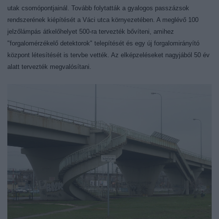
utak csomópontjainál. Tovább folytatták a gyalogos passzázsok
rendszerének kiépítését a Váci utca környezetében. A meglévő 100
jelzőlámpás átkelőhelyet 500-ra tervezték bővíteni, amihez
"forgalomérzékelő detektorok" telepítését és egy új forgalomirányító
központ létesítését is tervbe vették. Az elképzeléseket nagyjából 50 év
alatt tervezték megvalósítani.