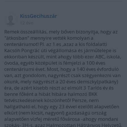
KissGecihuszár
12 éve
Remek összeállítás, mely bőven bizonyítja, hogy az
"átkosban" mennyire vették komolyan a
centenáriumot! Pl. az 1.es ,azaz a kis földalatti
Kacsóh Pongrác úti végállomása és járműtelepe is
ekkoriban készült, mint ahogy több ezer ABC, iskola,
óvoda, egyéb középület is fémjelzi a 100 éves
centenáriumi évet. Most, hogy a 140 éves évforduló
van, azt gondolom, nagyrészt csak szégyenkezni van
okunk, mely nagyrészt a 20 éves demszky(patkány)
éra, de azért kisebb részt az elmúlt 3 Tarlós év és
benne főként a hibát hibára halmozó BKK
tetvészkedésének köszönhető! Persze, nem
hallgatható el, hogy egy 23 évvel ezelőtt alapvetően
elkúrt (nem kicsit, nagyon!) gazdaságú ország
alapvetően vízfej méretű fővárosa -ahogy mondani
szokás- 3H-s, azaz Halmozottan Hátrányos Helyzetű,