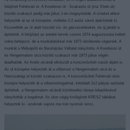
felújított Fehérvári út. A Kondorosi út - Szakasits út (ma: Etele út)
közötti szakaszt pedig már július 1-én megnyitották. A síneket ekkor
helyezték át az út közepére, mellette 2-2 autós sávot alakítottak ki.
Kicserélték az út alatt húzódó víz- és gázvezetékeket, és új járdát is
építettek. A felújítást az eredeti tervek szerint 1974 augusztusára kellett
volna befejezni, de a munkálatokkal már 1973 októberére végeztek. A
munkát a Mélyépítő és Beruházási Vállalat irányította. A Kondorosi út
és Hengermalom utca közötti szakaszt már 1973 július végén
átadhatták. Az Andor utcánál elkészült a korszerűsített vasúti átjáró is.
Az út közepére helyezték át a villamost a Hengermalom utca és a
Hamzsabégi út közötti szakaszon is. A korszerűsített Fehérvári úton
középre helyezték át a villamosforgalmat, kétoldalt 2x2 pályás autóutat
építettek, a Hengermalom utcánál közlekedési lámpa telepítésével
irányították a forgalmat. Az úton végig kivilágított KRESZ táblákat
helyeztek ki - ezeknek sajnos ma már nyomuk sincs.