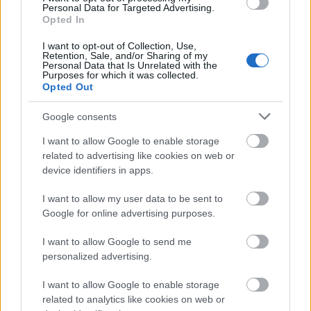
Personal Data for Targeted Advertising.
Opted In
I want to opt-out of Collection, Use,
Retention, Sale, and/or Sharing of my
Personal Data that Is Unrelated with the
Purposes for which it was collected.
Opted Out
Google consents
I want to allow Google to enable storage
related to advertising like cookies on web or
device identifiers in apps.
I want to allow my user data to be sent to
Google for online advertising purposes.
Az Árpád úti felüljáró a hetvenes években, még villamossal. (kép:
I want to allow Google to send me
hampage.hu)
personalized advertising.
I want to allow Google to enable storage
Az
Árpád úti felüljáró
csaknem 20 méter széles, és 500 méter hosszú
related to analytics like cookies on web or
lett. Összesen 101 főtartót emeltek be 1974 nyaráig. Egy vasbeton