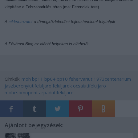
kiépítése a Felszabadulás téren (ma: Ferenciek tere).
A
cikksorozatot
a tömegközlekedési fejlesztésekkel folytatjuk.
A Fővárosi Blog az alábbi helyeken is elérhető:
Címkék:
moh
bp11
bp04
bp10
fehervariut
1973centenarium
jaszberenyiutifeluljaro
feluljarok
ocsaiutifeluljaro
mohcsomopont
arpadutifeluljaro
Ajánlott bejegyzések: