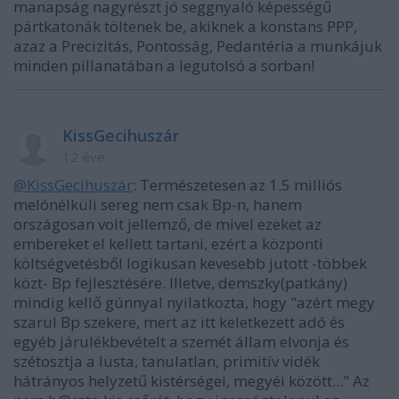
manapság nagyrészt jó seggnyaló képességű
pártkatonák töltenek be, akiknek a konstans PPP,
azaz a Precizitás, Pontosság, Pedantéria a munkájuk
minden pillanatában a legutolsó a sorban!
KissGecihuszár
12 éve
@KissGecihuszár
: Természetesen az 1.5 milliós
melónélküli sereg nem csak Bp-n, hanem
országosan volt jellemző, de mivel ezeket az
embereket el kellett tartani, ezért a központi
költségvetésből logikusan kevesebb jutott -többek
közt- Bp fejlesztésére. Illetve, demszky(patkány)
mindig kellő gúnnyal nyilatkozta, hogy "azért megy
szarul Bp szekere, mert az itt keletkezett adó és
egyéb járulékbevételt a szemét állam elvonja és
szétosztja a lusta, tanulatlan, primitív vidék
hátrányos helyzetű kistérségei, megyéi között..." Az