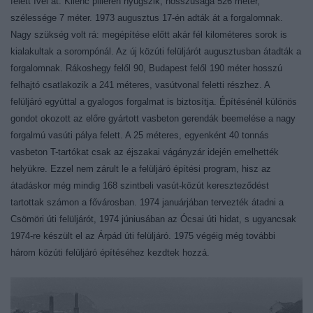
felett ível át. Kilenc pilléren nyugszik, hosszúsága 526 méter,
szélessége 7 méter. 1973 augusztus 17-én adták át a forgalomnak.
Nagy szükség volt rá: megépítése előtt akár fél kilométeres sorok is
kialakultak a sorompónál. Az új közúti felüljárót augusztusban átadták a
forgalomnak. Rákoshegy felől 90, Budapest felől 190 méter hosszú
felhajtó csatlakozik a 241 méteres, vasútvonal feletti részhez. A
felüljáró egyúttal a gyalogos forgalmat is biztosítja. Építésénél különös
gondot okozott az előre gyártott vasbeton gerendák beemelése a nagy
forgalmú vasúti pálya felett. A 25 méteres, egyenként 40 tonnás
vasbeton T-tartókat csak az éjszakai vágányzár idején emelhették
helyükre. Ezzel nem zárult le a felüljáró építési program, hisz az
átadáskor még mindig 168 szintbeli vasút-közút kereszteződést
tartottak számon a fővárosban. 1974 januárjában tervezték átadni a
Csömöri úti felüljárót, 1974 júniusában az Ócsai úti hidat, s ugyancsak
1974-re készült el az Árpád úti felüljáró. 1975 végéig még további
három közúti felüljáró építéséhez kezdtek hozzá.