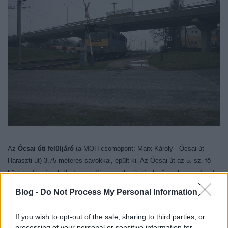
Az
Ócsai úti felüljáró
(a MOH csomópont: Marx Károly - Ócsai út -
Haraszti út) 3,75 méteres sávokkal, épült ki. Az Ócsai út az 5. sz. fő
közlekedési útnak Budapest déli peremkerületén levő szakasza. Az út
helyi forgalma a térségbe települt és állandóan fejlődő üzemek
Blog -
Do Not Process My Personal Information
kiszolgálása miatt vált jelentőssé. Ezzel a nagy teherforgalommal
együtt az út már a korábbi évtizedekben is nagyfokú távolsági és
If you wish to opt-out of the sale, sharing to third parties, or
számottevő nemzetközi forgalmat bonyolított le, de rohamosan nőtt az
processing of your personal or sensitive information for