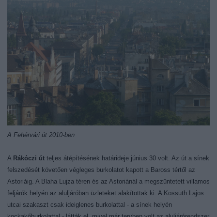
A Fehérvári út 2010-ben
A
Rákóczi út
teljes átépítésének határideje június 30 volt. Az út a sínek
felszedését követően végleges burkolatot kapott a Baross tértől az
Astoriáig. A Blaha Lujza téren és az Astoriánál a megszüntetett villamos
feljárók helyén az aluljáróban üzleteket alakítottak ki. A Kossuth Lajos
utcai szakaszt csak ideiglenes burkolattal - a sínek helyén
kockakőburkolattal - látták el, mivel már tervben volt az aluljárórendszer