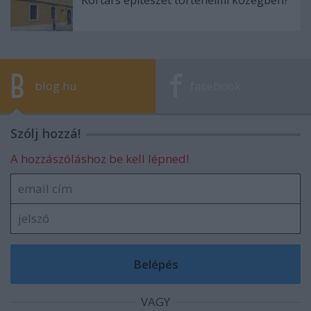
Kortárs építészet történelmi közegben?
blog.hu
facebook
Szólj hozzá!
A hozzászóláshoz be kell lépned!
VAGY