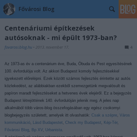
Fővárosi Blog
Centenáriumi építkezések
autósoknak - mi épült 1973-ban?
fovarosi.blog.hu
•
2013. november 17.
4
Az 1973-as év a centenárium éve, Buda, Óbuda és Pest egyesítésének
100. évfordulója volt. Az akkori Budapest komoly fejlesztésekkel
igyekezett előrelépni. Ezek között számos fejlesztés érintette az autós
közlekedést, az alábbiakban ezekből szemezgetünk megvalósult és
papíron maradt fejlesztéseket a hetvenes évek elejéről.
Ez a bejegyzés
Budapest létrejöttének 140. évfordulóján jelenik meg. A jeles nap
alkalmából több város-blog összefogásában egy egész csokornyi
blogbejegyzés született, amelyek itt olvashatók:
Csak a szépre
,
Város
kommunikáció
,
Lásd Budapestet
,
Check my Budapest
,
Kép-Tér
,
Fővárosi Blog
,
Bp XV
,
Urbanista
.