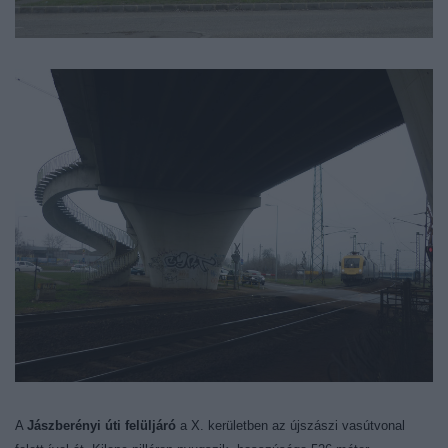
A
Jászberényi úti felüljáró
a X. kerületben az újszászi vasútvonal