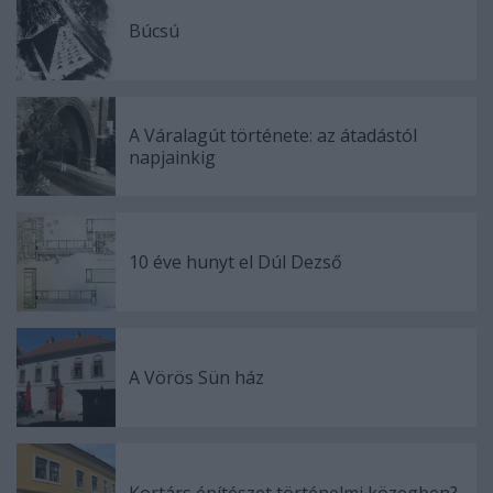
Búcsú
A Váralagút története: az átadástól
napjainkig
10 éve hunyt el Dúl Dezső
A Vörös Sün ház