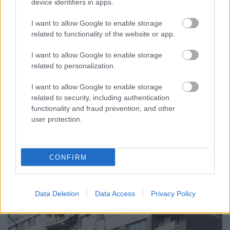
device identifiers in apps.
tartó súlya 35 tonna, hossza 28 méter. Az előre gyártott főtartókat a
Jászberényi úti gyártó telepről különleges gépkocsikon szállították a
I want to allow Google to enable storage
helyszínre. Ezen a közúti mellett villamosforgalom is bonyolódott. A
related to functionality of the website or app.
belső útpályán közlekedtek a villamosok, a külső sávok lettek az
I want to allow Google to enable storage
autósoké. Ez volt akkoriban Budapest legszélesebb felüljárója, a
related to personalization.
villamosfogalmon kívül 2x2 autós sávot is terveztek rá. A
gyalogosoknak épülő járdához csigalépcsőn lehet feljutni. A felüljárót
I want to allow Google to enable storage
1974. november 7-én adták át a forgalomnak, de a munka messze
nem
related to security, including authentication
volt hibátlan
: olyan magasra tették a felsővezetéket, hogy az
functionality and fraud prevention, and other
áramszedők nem érték fel - így aztán az érkező villamosnak kellett
user protection.
feltolnia az előtte levőt.
CONFIRM
Data Deletion
Data Access
Privacy Policy