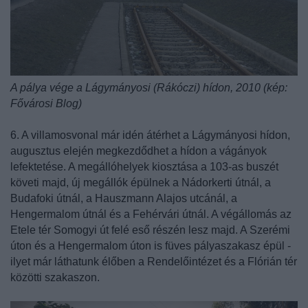
A pálya vége a Lágymányosi (Rákóczi) hídon, 2010 (kép:
Fővárosi Blog)
6. A villamosvonal már idén átérhet a Lágymányosi hídon,
augusztus elején megkezdődhet a hídon a vágányok
lefektetése. A megállóhelyek kiosztása a 103-as buszét
követi majd, új megállók épülnek a Nádorkerti útnál, a
Budafoki útnál, a Hauszmann Alajos utcánál, a
Hengermalom útnál és a Fehérvári útnál. A végállomás az
Etele tér Somogyi út felé eső részén lesz majd. A Szerémi
úton és a Hengermalom úton is füves pályaszakasz épül -
ilyet már láthatunk élőben a Rendelőintézet és a Flórián tér
közötti szakaszon.