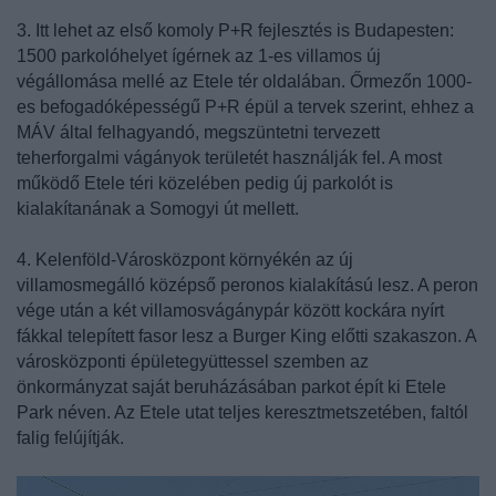
3. Itt lehet az első komoly P+R fejlesztés is Budapesten:
1500 parkolóhelyet ígérnek az 1-es villamos új
végállomása mellé az Etele tér oldalában. Őrmezőn 1000-
es befogadóképességű P+R épül a tervek szerint, ehhez a
MÁV által felhagyandó, megszüntetni tervezett
teherforgalmi vágányok területét használják fel. A most
működő Etele téri közelében pedig új parkolót is
kialakítanának a Somogyi út mellett.
4. Kelenföld-Városközpont környékén az új
villamosmegálló középső peronos kialakítású lesz. A peron
vége után a két villamosvágánypár között kockára nyírt
fákkal telepített fasor lesz a Burger King előtti szakaszon. A
városközponti épületegyüttessel szemben az
önkormányzat saját beruházásában parkot épít ki Etele
Park néven. Az Etele utat teljes keresztmetszetében, faltól
falig felújítják.