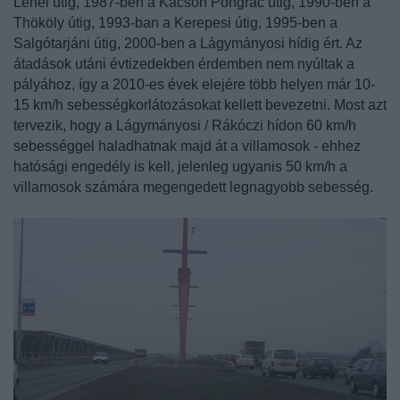
Lehel útig, 1987-ben a Kacsóh Pongrác útig, 1990-ben a
Thököly útig, 1993-ban a Kerepesi útig, 1995-ben a
Salgótarjáni útig, 2000-ben a Lágymányosi hídig ért. Az
átadások utáni évtizedekben érdemben nem nyúltak a
pályához, így a 2010-es évek elejére több helyen már 10-
15 km/h sebességkorlátozásokat kellett bevezetni. Most azt
tervezik, hogy a Lágymányosi / Rákóczi hídon 60 km/h
sebességgel haladhatnak majd át a villamosok - ehhez
hatósági engedély is kell, jelenleg ugyanis 50 km/h a
villamosok számára megengedett legnagyobb sebesség.