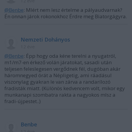
12 éve
@Benbe
: MIért nem lesz értelme a pályaudvarnak?
Én onnan járok rokonokhoz Érdre meg Biatorgágyra.
Nemzeti Dohányos
12 éve
@Benbe
: Épp hogy oda kéne terelni a nyugatról,
m1/m7-en érkező volán járatokat, sasadi után
teljesen feleslegesen vergődnek fél, dugóban akár
háromnegyed órát a Népligetig, ami ráadásul
viszonylag gyakran le van zárva a randarílozó
fradisták miatt. (Különös kedvencem volt, mikor egy
munkanapi szombatra rakta a nagyokos mlsz a
fradi-újpestet..)
Benbe
12 éve