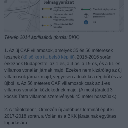
Térkép 2014 áprilisából (forrás: BKK)
1. Az új CAF villamosok, amelyek 35 és 56 méteresek
lesznek (
külső kép itt
,
belső kép itt
), 2015-2016 során
érkeznek Budapestre, az 1-es, a 3-as, a 19-es, és a 61-es
villamos vonalán járnak majd. Ezeken nem kizárólag az új
villamosok járnak majd, vegyesen adnak ki a régiből és az
újból is. Az 56 méteres CAF villamosok csak az 1-es
villamos vonalán közlekednek majd. (A most járatott 3
kocsis Tatra villamos szerelvények 45 méter hosszúak.)
2. A "túloldalon", Őrmezőn új autóbusz terminál épül ki
2017-2018 során, a Volán és a BKK járatainak együttes
fogadására.