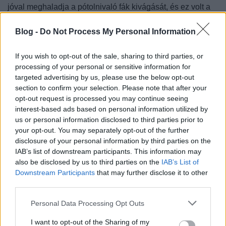
jóval meghaladja a pótolnivaló fák kivágását, és ez volt a
műszakilag legéletképesebb megoldás. A tervezés során
több változatot is megvizsgáltak - villamospálya az úttest
Blog -
Do Not Process My Personal Information
két oldalán, középen vezetve, az út egyik oldalára
elhelyezve stb. A Petzval utcából nem lehet majd
If you wish to opt-out of the sale, sharing to third parties, or
közvetlenül balra kanyarodni, de a jobbra kanyarodás után
processing of your personal or sensitive information for
lesz lehetőség visszakanyarodásra autóval. Az Etele úton
targeted advertising by us, please use the below opt-out
section to confirm your selection. Please note that after your
most 182 parkolóhely van, az átépítés után lényegében
opt-out request is processed you may continue seeing
azonos, 176 parkolóhely lesz.
interest-based ads based on personal information utilized by
us or personal information disclosed to third parties prior to
9. Az új villamosvonallal elsősorban a Dél-Buda és Dél-
your opt-out. You may separately opt-out of the further
Pest közötti közlekedés ideje csökken le, de lényegesen
disclosure of your personal information by third parties on the
csökkenhet az átszállások száma is.
IAB’s list of downstream participants. This information may
also be disclosed by us to third parties on the
IAB’s List of
Downstream Participants
that may further disclose it to other
third parties.
Please note that this website/app uses one or more Google
Personal Data Processing Opt Outs
services and may gather and store information including but
not limited to your visit or usage behaviour. You may click to
I want to opt-out of the Sharing of my