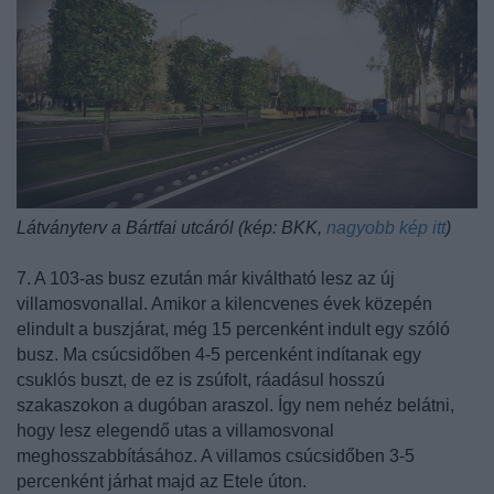
Látványterv a Bártfai utcáról (kép: BKK,
nagyobb kép itt
)
7. A 103-as busz ezután már kiváltható lesz az új
villamosvonallal. Amikor a kilencvenes évek közepén
elindult a buszjárat, még 15 percenként indult egy szóló
busz. Ma csúcsidőben 4-5 percenként indítanak egy
csuklós buszt, de ez is zsúfolt, ráadásul hosszú
szakaszokon a dugóban araszol. Így nem nehéz belátni,
hogy lesz elegendő utas a villamosvonal
meghosszabbításához. A villamos csúcsidőben 3-5
percenként járhat majd az Etele úton.