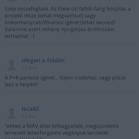
Szép összefoglaló. Az Etele úti faltól-falig felújítás a
projekt része (tehát megvalósul) vagy
önkormányzati/fővárosi ígéret (tehát necces)?
Valamint azért néhány nyugdíjas-brillírozást
leírhatnál :-)
idegen a földön
12 éve
A P+R parkoló ígéret... Vajon irodaház, vagy pláza
lesz a helyén?
laca82
12 éve
"ehhez a MÁV által felhagyandó, megszüntetni
tervezett teherforgalmi vágányok területét