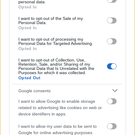
personal data.
grant or deny consent to Google and its third-party tags to
Opted In
use your data for below specified purposes in below Google
consent section.
I want to opt-out of the Sale of my
Personal Data.
Opted In
I want to opt-out of processing my
Personal Data for Targeted Advertising.
Opted In
I want to opt-out of Collection, Use,
Retention, Sale, and/or Sharing of my
Personal Data that Is Unrelated with the
Purposes for which it was collected.
Opted Out
10. Az Etele téren a Futureal fejlesztésében egy
új
bevásárlóközpont
is felépül majd. Az Etele City Center az
Google consents
Etele út legutolsó telkén, a forgalmas csomópont
I want to allow Google to enable storage
fejlesztésének részeként épülthet fel 2017-re. A Futureal
related to advertising like cookies on web or
fejlesztése az új őrmezői irodaház is a vasúti sínek
device identifiers in apps.
túloldalán.
I want to allow my user data to be sent to
A Fővárosi Blog az alábbi helyeken is elérhető:
Google for online advertising purposes.