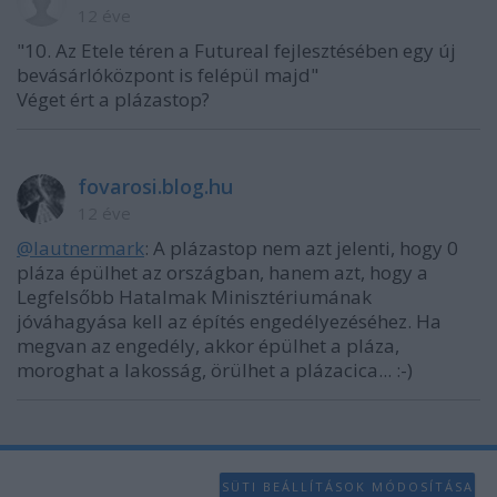
12 éve
"10. Az Etele téren a Futureal fejlesztésében egy új
bevásárlóközpont is felépül majd"
Véget ért a plázastop?
fovarosi.blog.hu
12 éve
@lautnermark
: A plázastop nem azt jelenti, hogy 0
pláza épülhet az országban, hanem azt, hogy a
Legfelsőbb Hatalmak Minisztériumának
jóváhagyása kell az építés engedélyezéséhez. Ha
megvan az engedély, akkor épülhet a pláza,
moroghat a lakosság, örülhet a plázacica... :-)
SÜTI BEÁLLÍTÁSOK MÓDOSÍTÁSA