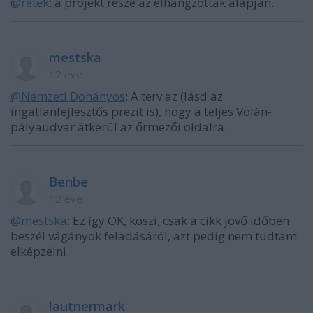
@retek
: a projekt része az elhangzottak alapján.
mestska
12 éve
@Nemzeti Dohányos
: A terv az (lásd az
ingatlanfejlesztős prezit is), hogy a teljes Volán-
pályaudvar átkerül az őrmezői oldalra.
Benbe
12 éve
@mestska
: Ez így OK, köszi, csak a cikk jövő időben
beszél vágányok feladásáról, azt pedig nem tudtam
elképzelni.
lautnermark