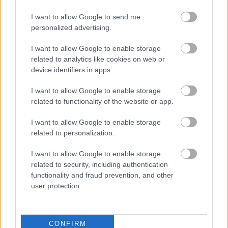
I want to allow Google to send me
personalized advertising.
Címkék:
bkv
villamos1
kelenfold
bkk
tomegko
eteleut
I want to allow Google to enable storage
related to analytics like cookies on web or
szeremiut
hengermalomut
device identifiers in apps.
I want to allow Google to enable storage
related to functionality of the website or app.
Ajánlott bejegyzések:
I want to allow Google to enable storage
related to personalization.
Ilyen is lehetne a Budavári Sikló
I want to allow Google to enable storage
related to security, including authentication
functionality and fraud prevention, and other
user protection.
blog.hu
facebook
CONFIRM