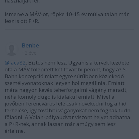
használják fel."
Ismerve a MÁV-ot, röpke 10-15 év múlva talán már
lesz is ott P+R.
Benbe
12 éve
@laca82
: Biztos nem lesz. Ugyanis a tervek kezdete
óta a MÁV fölépített két további peront, hogy az S-
Bahn koncepció miatt egyre sűrűbben közlekedő
személyvonatoknak legyen hol megállnia. Emiatt
mára nagyon kevés teherforgalmi vágány maradt,
néha komoly dugó is kialakul emiatt. Mivel a
jövőben Ferencváros felé csak növekedni fog a híd
terhelése, így további vágányokat nem fognak tudni
föladni. A Volán-pályaudvar viszont helyet adhatna
a P+R-nek, annak lassan már amúgy sem lesz
értelme.