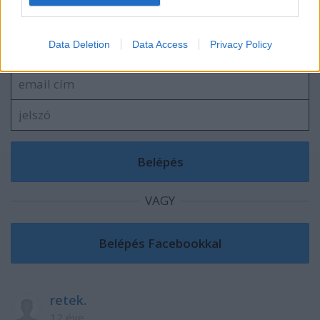
Szólj hozzá!
Data Deletion
Data Access
Privacy Policy
A hozzászóláshoz be kell lépned!
VAGY
retek.
12 éve