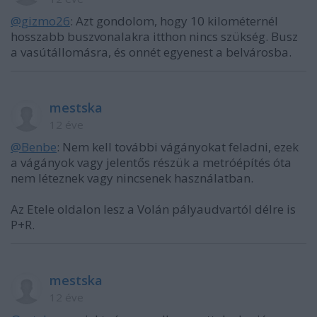
@gizmo26
: Azt gondolom, hogy 10 kilométernél
hosszabb buszvonalakra itthon nincs szükség. Busz
a vasútállomásra, és onnét egyenest a belvárosba.
mestska
12 éve
@Benbe
: Nem kell további vágányokat feladni, ezek
a vágányok vagy jelentős részük a metróépítés óta
nem léteznek vagy nincsenek használatban.
Az Etele oldalon lesz a Volán pályaudvartól délre is
P+R.
mestska
12 éve