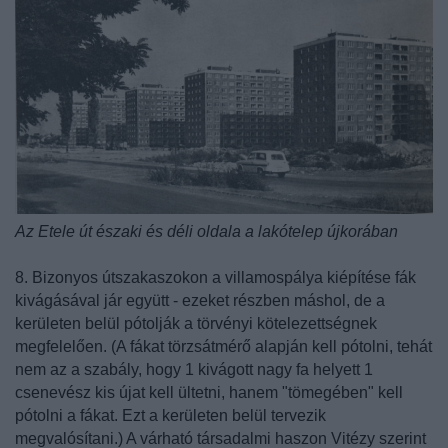
Az Etele út északi és déli oldala a lakótelep újkorában
8. Bizonyos útszakaszokon a villamospálya kiépítése fák
kivágásával jár együtt - ezeket részben máshol, de a
kerületen belül pótolják a törvényi kötelezettségnek
megfelelően. (A fákat törzsátmérő alapján kell pótolni, tehát
nem az a szabály, hogy 1 kivágott nagy fa helyett 1
csenevész kis újat kell ültetni, hanem "tömegében" kell
pótolni a fákat. Ezt a kerületen belül tervezik
megvalósítani.) A várható társadalmi haszon Vitézy szerint