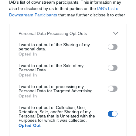
IAB’s list of downstream participants. This information may
also be disclosed by us to third parties on the
IAB’s List of
Downstream Participants
that may further disclose it to other
third parties.
Az állomás természetesen jóval nagyobb, mint amit
Please note that this website/app uses one or more Google
Personal Data Processing Opt Outs
az utas láthat belőle. Az utascsarnok harmada, a
services and may gather and store information including but
not limited to your visit or usage behaviour. You may click to
I want to opt-out of the Sharing of my
mögötte levő üzemi résszel együtt felülről kiásva
personal data.
grant or deny consent to Google and its third-party tags to
készült el, így nagy belmagasságú terek jöhettek
Opted In
use your data for below specified purposes in below Google
létre. A harmadik egy szinte önálló gépészeti
consent section.
építmény sok szintre osztva.
I want to opt-out of the Sale of my
Personal Data.
Opted In
I want to opt-out of processing my
Personal Data for Targeted Advertising.
Opted In
I want to opt-out of Collection, Use,
Retention, Sale, and/or Sharing of my
Personal Data that Is Unrelated with the
Purposes for which it was collected.
Opted Out