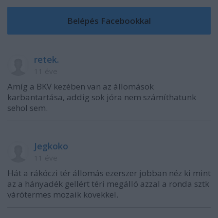
retek.
11 éve
Amíg a BKV kezében van az állomások
karbantartása, addig sok jóra nem számíthatunk
sehol sem.
Jegkoko
11 éve
Hát a rákóczi tér állomás ezerszer jobban néz ki mint
az a hányadék gellért téri megálló azzal a ronda sztk
várótermes mozaik kövekkel.