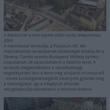
A Rákóczi tér a metróépítés előtti utolsó állapotában,
2003
A metróvonal tervezője, a Palatium Kft. két
metróállomás tervezésének lehetőségét kínálta fel a
Dévényi Tamás vezette Budapesti Műhely építész
csapatának, ők választották ki a Rákóczi teret. A
tervezés megkezdésekor a vasúthatósági
engedélyezési terv a térre még aluljárót írt volna elő
- ennek szükségtelenségéről Dévényiék győzték meg
a hatóságokat, így a megépült állomás
mozgólépcsője közvetlenül a felszínre érkezik.