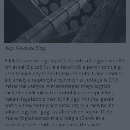
(kép: Fővárosi Blog)
A lefelé tartó mozgólépcsők között két, egyenként 80
cm átmérőjű cső fut le a felszíntől a peron szintjéig.
Ezek tetején egy számítógép vezérelte tükör rendszer
áll, amely a napfényt a csöveken át juttatja le 21,5
méter mélységbe. A mesterséges megvilágítás
mellett ennek inkább szimbolikus szerepe lehet,
nekem legalábbis nem tűnik úgy, mintha igazán
komoly fénymennyiség jutna így le a mélybe. Ez
inkább egy kis "gag" az állomáson. Vajon 10 év
múlva foglalkoznak majd még a tükrök és a
számítógépes rendszer karbantartásával?