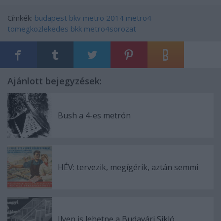
Címkék:
budapest
bkv
metro
2014
metro4
tomegkozlekedes
bkk
metro4sorozat
Ajánlott bejegyzések:
Bush a 4-es metrón
HÉV: tervezik, megígérik, aztán semmi
Ilyen is lehetne a Budavári Sikló