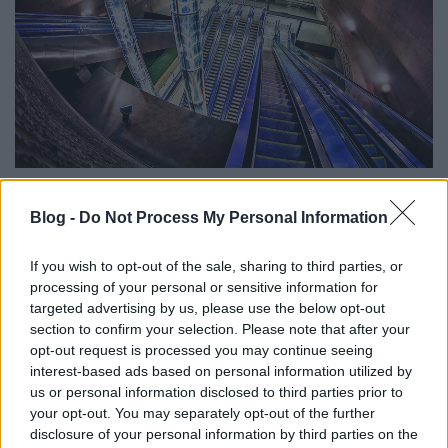
(fotó:
Rizsavi Tamás
)
Blog -
Do Not Process My Personal Information
A hatalmas földnyomást ezen az állomáson nem
keresztgerendák, hanem gyűrűs rendszer veszi fel. A
If you wish to opt-out of the sale, sharing to third parties, or
két eltérő szélességű és magasságú vasbeton
processing of your personal or sensitive information for
"körgyűrű" éleibe a Rákócziak hajdani birtokainak
targeted advertising by us, please use the below opt-out
nevét nyomták bele.
section to confirm your selection. Please note that after your
opt-out request is processed you may continue seeing
interest-based ads based on personal information utilized by
us or personal information disclosed to third parties prior to
your opt-out. You may separately opt-out of the further
disclosure of your personal information by third parties on the