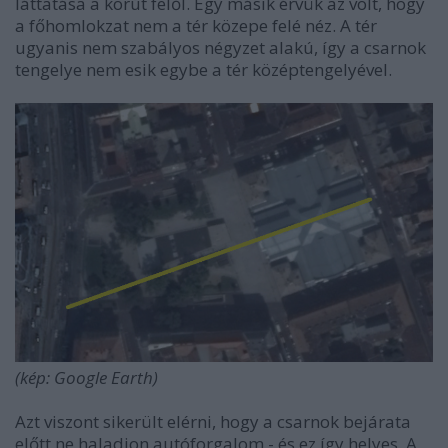
láttatása a körút felől. Egy másik érvük az volt, hogy
a főhomlokzat nem a tér közepe felé néz. A tér
ugyanis nem szabályos négyzet alakú, így a csarnok
tengelye nem esik egybe a tér középtengelyével.
(kép: Google Earth)
Azt viszont sikerült elérni, hogy a csarnok bejárata
előtt ne haladjon autóforgalom - és ez így helyes. A