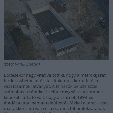
(fotó:
Vanik Zoltán
)
Építésekor nagy vitát váltott ki, hogy a metrókijárat
ferde vasbeton tetőzete kitakarja a körút felől a
vásárcsarnok látványát. A tervezők persze ezzel
számoltak az építkezés előtt: megnézve a korabeli
képeket, látható volt, hogy a csarnok 1894-es
átadása után hamar teleültették fákkal a teret - azaz
már akkor sem volt cél a csarnok főhomlokzatának