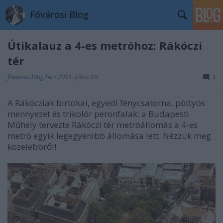
Fővárosi Blog
Útikalauz a 4-es metróhoz: Rákóczi
tér
fovarosi.blog.hu
•
2015. július 09.
3
A Rákócziak birtokai, egyedi fénycsatorna, pöttyös
mennyezet és trikolór peronfalak: a Budapesti
Műhely tervezte Rákóczi tér metróállomás a 4-es
metró egyik legegyénibb állomása lett. Nézzük meg
közelebbről!