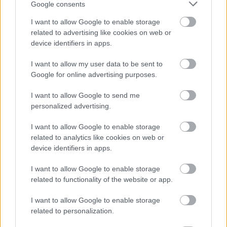
Google consents
I want to allow Google to enable storage
related to advertising like cookies on web or
device identifiers in apps.
(kép: Fővárosi Blog)
I want to allow my user data to be sent to
A peronszinten három különböző színű
Google for online advertising purposes.
mozaikcsempét használtak: piros, fehér és zöld
színekben, tudatosan utalva a nemzeti trikolórra. Az
I want to allow Google to send me
átjárókba erős fényű fénytest blokkok kerültek - ezek
personalized advertising.
ma meghatározó design elemei a peronszintnek.
Kérdés, hogy vajon 5-10 év múlva hány világítótest
I want to allow Google to enable storage
fog világítani, mennyire lesznek ezek karbantartva?
related to analytics like cookies on web or
device identifiers in apps.
I want to allow Google to enable storage
related to functionality of the website or app.
I want to allow Google to enable storage
related to personalization.