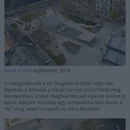
Vanik Zoltán
légifelvétele, 2014
A mozgólépcsők a tér Nagykörút felőli vége felé
tájoltak, a liftekkel a Vásárcsarnok közelíthető meg
könnyebben. Ennek megfelelően két kijárati épület is
épült, felszíni részeiket egy vízmedence köti össze. A
"tó" még nevet is kapott, ez lett a Rodostó: