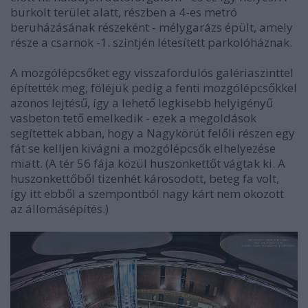
burkolt terület alatt, részben a 4-es metró
beruházásának részeként - mélygarázs épült, amely
része a csarnok -1. szintjén létesített parkolóháznak.
A mozgólépcsőket egy visszafordulós galériaszinttel
építették meg, föléjük pedig a fenti mozgólépcsőkkel
azonos lejtésű, így a lehető legkisebb helyigényű
vasbeton tető emelkedik - ezek a megoldások
segítettek abban, hogy a Nagykörút felőli részen egy
fát se kelljen kivágni a mozgólépcsők elhelyezése
miatt. (A tér 56 fája közül huszonkettőt vágtak ki. A
huszonkettőből tizenhét károsodott, beteg fa volt,
így itt ebből a szempontból nagy kárt nem okozott
az állomásépítés.)