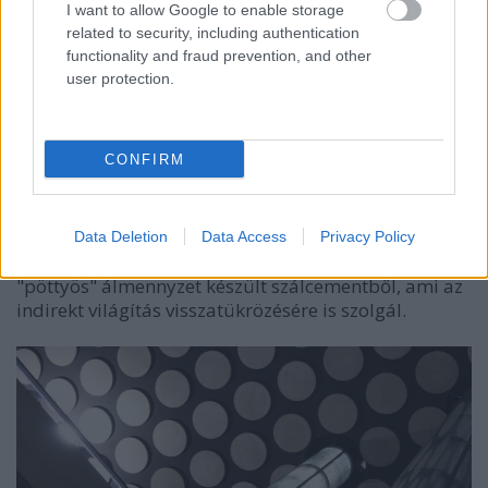
I want to allow Google to enable storage
related to security, including authentication
functionality and fraud prevention, and other
user protection.
CONFIRM
(kép: Fővárosi Blog)
A mozgólépcsők fordulójának csarnokába eredetileg
rozsdamentes acél menyezetet terveztek, de a
Data Deletion
Data Access
Privacy Policy
vélhető káprázázás miatt végül nagy körökből álló,
"pöttyös" álmennyzet készült szálcementből, ami az
indirekt világítás visszatükrözésére is szolgál.