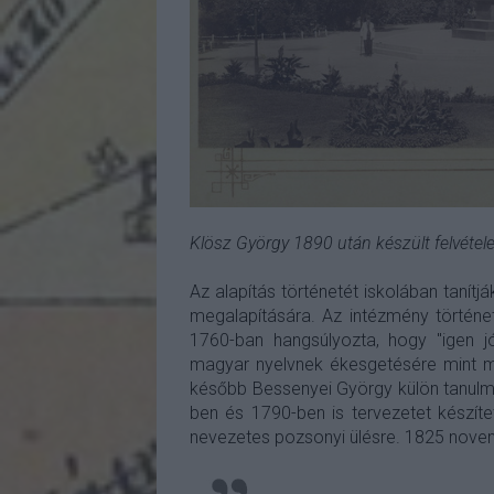
Klösz György 1890 után készült felvétele
Az alapítás történetét iskolában tanítj
megalapítására. Az intézmény történe
1760-ban hangsúlyozta, hogy "igen 
magyar nyelvnek ékesgetésére mint más
később Bessenyei György külön tanulmán
ben és 1790-ben is tervezetet készítet
nevezetes pozsonyi ülésre. 1825 novem