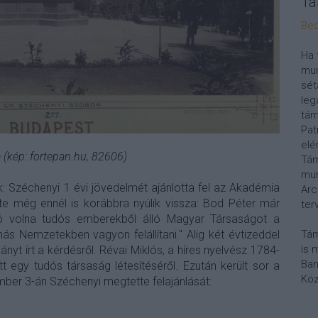
Tá
Bec
Ha 
mun
sét
leg
tám
Pat
elé
 (kép: fortepan.hu, 82606)
Tám
mun
ák: Széchenyi 1 évi jövedelmét ajánlotta fel az Akadémia
Arc
te még ennél is korábbra nyúlik vissza: Bod Péter már
ter
jó volna tudós emberekből álló Magyar Társaságot a
 Nemzetekben vagyon felállítani." Alig két évtizeddel
Tám
is 
yt írt a kérdésről. Révai Miklós, a híres nyelvész 1784-
Ban
t egy tudós társaság létesítéséről. Ezután került sor a
Köz
ber 3-án Széchenyi megtette felajánlását: