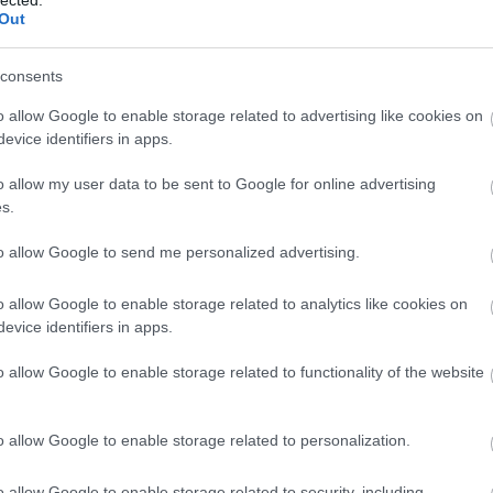
Out
consents
o allow Google to enable storage related to advertising like cookies on
evice identifiers in apps.
o allow my user data to be sent to Google for online advertising
s.
to allow Google to send me personalized advertising.
o allow Google to enable storage related to analytics like cookies on
evice identifiers in apps.
o allow Google to enable storage related to functionality of the website
 nyilvános tervpályázatot hirdetett meg, hanem 1861.
zt kért fel terveinek benyújtására: Henszlmann mellett Ybl
o allow Google to enable storage related to personalization.
. Henszlmann fel is kereste a másik két építészt, és
stílusban terveznek. Ybl azonban inkább neoreneszánsz
 botrányt elkerülendő - másnap vissza is vonta.
o allow Google to enable storage related to security, including