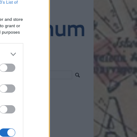
B’s List of
ánló
er and store
to grant or
ed purposes
resés
vess!
 2.0
egyzések
,
kommentek
om
egyzések
,
kommentek