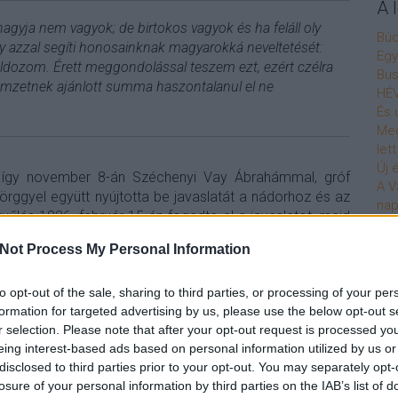
A 
agyja nem vagyok; de birtokos vagyok és ha feláll oly
Bú
ely azzal segíti honosainknak magyarokká neveltetését:
Egy
ldozom. Érett meggondolással teszem ezt, ezért czélra
Bus
nemzetnek ajánlott summa haszontalanul el ne
HÉV
És 
Meg
let
Új 
, így november 8-án Széchenyi Vay Ábrahámmal, gróf
A V
örggyel együtt nyújtotta be javaslatát a nádorhoz és az
nap
űlés 1826. február 15-én fogadta el a javaslatot, majd
A V
részletek kidolgozására, amelynek jelentését március 15-
A V
Not Process My Personal Information
ák. Így 1827-ben kihirdethették a törvényt az Akadémia
A r
s Akadémia 1830-ban kezdte meg működését, az első
Hu
to opt-out of the sale, sharing to third parties, or processing of your per
tt tartották meg. Ekkor még nem állt semmilyen székház
10 
formation for targeted advertising by us, please use the below opt-out s
or állt ún. Deron-házban üléseztek ideiglenesen. Néhány
To
r selection. Please note that after your opt-out request is processed y
nyolc helyiségét bérelték ki. Itt nyílt meg később az
eing interest-based ads based on personal information utilized by us or
ecember 23-iki megnyitásra írta Vörösmarty Mihály
Fa
disclosed to third parties prior to your opt-out. You may separately opt-
.
losure of your personal information by third parties on the IAB’s list of