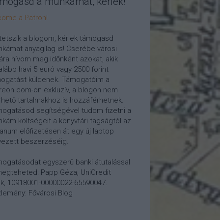
mogasd a munkámat, kérlek!
ome a Patron!
tetszik a blogom, kérlek támogasd
kámat anyagilag is! Cserébe városi
ára hívom meg időnként azokat, akik
alább havi 5 euró vagy 2500 forint
ogatást küldenek. Támogatóim a
reon.com-on exkluzív, a blogon nem
rhető tartalmakhoz is hozzáférhetnek.
ogatásod segítségével tudom fizetni a
kám költségeit a könyvtári tagságtól az
anum előfizetésen át egy új laptop
vezett beszerzéséig.
ogatásodat egyszerű banki átutalással
megteheted: Papp Géza, UniCredit
k, 10918001-00000022-65590047.
lemény: Fővárosi Blog