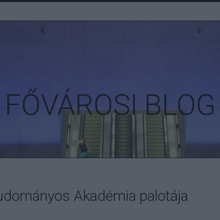
FŐVÁROSI BLOG
udományos Akadémia palotája