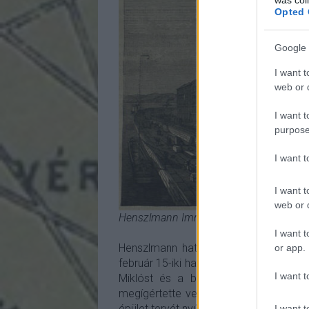
Opted 
Google 
I want t
web or d
I want t
purpose
I want 
I want t
web or d
Henszlmann Imre terve
I want t
Henszlmann hatására a bizottság nem
or app.
február 15-iki határidővel három építés
I want t
Miklóst és a bécsi Heinrich Ferstelt
megígértette velük, hogy neogótikus 
épület tervét nyújtotta be, de - talán a
I want t