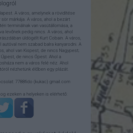
blogról
apest. A város, amelynek a rövidítése
 sör márkája. A város, ahol a bezárt
téri terminálnak van vasútállomása, a
tva levőnek pedig nincs. A város, ahol
rászdában üldögélt Kurt Cobain. A város,
l autóval nem szabad balra kanyarodni. A
os, ahol van Kispest, de nincs Nagypest;
 Újpest, de nincs Ópest. Ahol a
osháza nem a város felé néz. Ahol
átóról nézhetünk élőben egy plázát.
csolat: 7788fido (kukac) gmail.com
log ezeken a helyeken is elérhető: