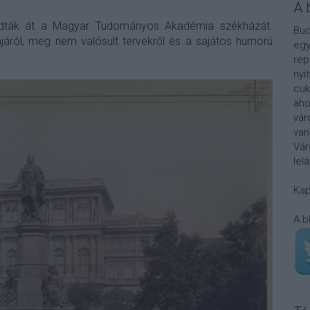
A 
adták át a Magyar Tudományos Akadémia székházát.
Bud
tájáról, meg nem valósult tervekről és a sajátos humorú
egy
rep
nyi
cuk
aho
vár
van
Vár
lel
Kap
A b