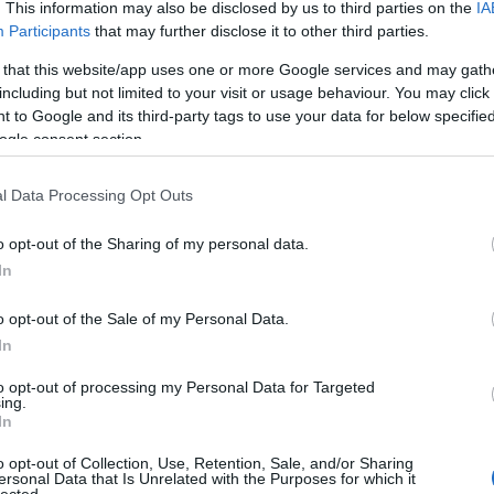
. This information may also be disclosed by us to third parties on the
IA
lt meg a gyűjtés, meglehetősen széles körben, néhány
Aj
Participants
that may further disclose it to other third parties.
ak - ez Széchenyi eredeti felajánlásának a tízszerese! Az
59-ben létesített emeletes rakodópartot a Lánchíd két
 that this website/app uses one or more Google services and may gath
k egyikét meg is tudták szerezni. Az akkoriban Kirakodó
including but not limited to your visit or usage behaviour. You may click 
pont az Akadémia építése indította el: a kereskedelmi áruk
 to Google and its third-party tags to use your data for below specifi
lakult ki a Lánchíd pesti hídfőjénél.
ogle consent section.
észeti vita kiváltója lett a nemzeti önállóságát kereső
l Data Processing Opt Outs
 megervezni a székházat? Mi a magyar nemzeti stílus az
Ke
hamarosan Henszlmann Imrének is szembesülnie kellett.
o opt-out of the Sharing of my personal data.
 épület programjának kidolgozására. Henszlmann -
In
ására - a gótika mellett tette le a voksát, miközben
einek számát, nagyságát, elrendezését és funkcióját
Kö
o opt-out of the Sale of my Personal Data.
ottság tagjainak azonban nem tetszett a gótika.
In
RSS
bej
to opt-out of processing my Personal Data for Targeted
ing.
At
In
bej
o opt-out of Collection, Use, Retention, Sale, and/or Sharing
ersonal Data that Is Unrelated with the Purposes for which it
lected.