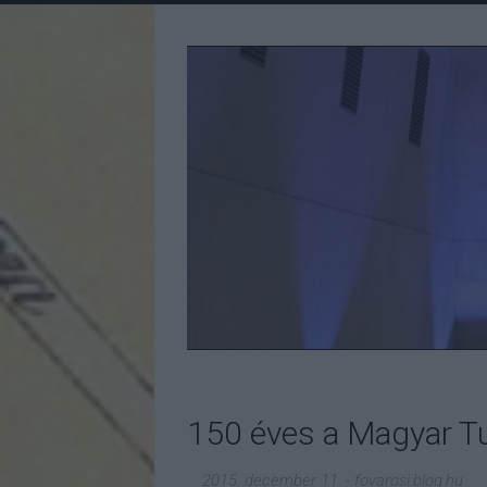
150 éves a Magyar T
2015. december 11.
-
fovarosi.blog.hu