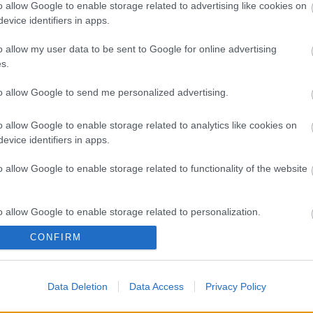
A 
o allow Google to enable storage related to advertising like cookies on
evice identifiers in apps.
Bú
Egy
o allow my user data to be sent to Google for online advertising
Bus
s.
HÉV
És 
to allow Google to send me personalized advertising.
Meg
let
o allow Google to enable storage related to analytics like cookies on
Új 
evice identifiers in apps.
A V
nap
o allow Google to enable storage related to functionality of the website
A V
A V
A r
o allow Google to enable storage related to personalization.
Hu
10 
CONFIRM
o allow Google to enable storage related to security, including
To
cation functionality and fraud prevention, and other user protection.
Fa
Data Deletion
Data Access
Privacy Policy