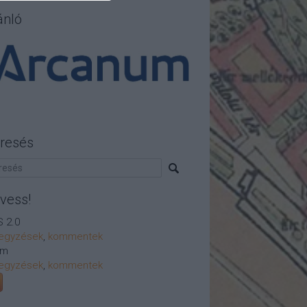
ánló
resés
vess!
 2.0
egyzések
,
kommentek
om
egyzések
,
kommentek