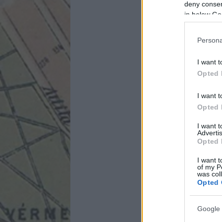
deny consent
in below Go
Persona
I want t
Opted 
I want t
Opted 
I want 
Advertis
Opted 
I want t
of my P
was col
Opted 
Google 