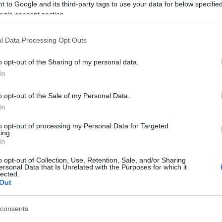
Tá
 to Google and its third-party tags to use your data for below specifi
ogle consent section.
Bec
Ha 
l Data Processing Opt Outs
mun
sét
o opt-out of the Sharing of my personal data.
leg
In
tám
Pat
o opt-out of the Sale of my Personal Data.
elé
In
Tám
mun
to opt-out of processing my Personal Data for Targeted
Arc
ing.
In
ter
o opt-out of Collection, Use, Retention, Sale, and/or Sharing
Tám
ersonal Data that Is Unrelated with the Purposes for which it
is 
lected.
Out
Ban
Köz
consents