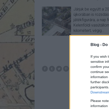
Járjuk be együtt a 2
újkorában is rozsdás 
játékfigurára, a nap 
Kelenföldi vasútállo
kilométert, végig…
Blog -
Do 
If you wish 
sensitive in
confirm you
budapest
bkv
me
continue se
information 
further disc
participants
Downstream 
Please note
information 