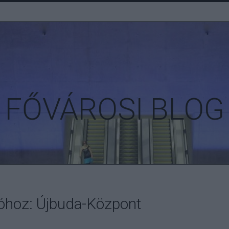
FŐVÁROSI BLOG
róhoz: Újbuda-Központ