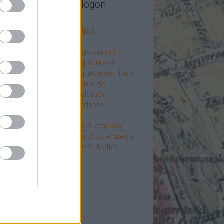
legújabb cikkek a blogon
csú
 fogorvosi rendelő a múltból
h a 4-es metrón
: tervezik, megígérik, aztán semmi
újjászülettek az ólomüveg ablakok!
hökkentő terek a Mérleg utcában: ilyen
t a Mamaison Hotel Chain Bridge
élet költözött a Hengermalomba
áralagút története: az átadástól
jainkig
áralagút története: építéstől átadásig
áralagút története: ötletektől az építésig
omantika elfeledett mestere, Máltás
gó
éve hunyt el Dúl Dezső
vább
...
cebook