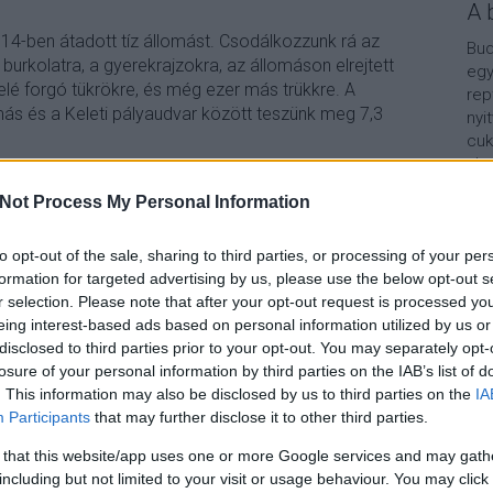
A 
014-ben átadott tíz állomást. Csodálkozzunk rá az
Bud
burkolatra, a gyerekrajzokra, az állomáson elrejtett
egy
felé forgó tükrökre, és még ezer más trükkre. A
rep
más és a Keleti pályaudvar között teszünk meg 7,3
nyi
cuk
aho
vár
Not Process My Personal Information
van
TOVÁBB
Vár
lel
to opt-out of the sale, sharing to third parties, or processing of your per
formation for targeted advertising by us, please use the below opt-out s
3
komment
Kap
r selection. Please note that after your opt-out request is processed y
tro
2014
metro4
tomegkozlekedes
bkk
metro4sorozat
eing interest-based ads based on personal information utilized by us or
A b
disclosed to third parties prior to your opt-out. You may separately opt-
losure of your personal information by third parties on the IAB’s list of
. This information may also be disclosed by us to third parties on the
IA
Participants
that may further disclose it to other third parties.
 that this website/app uses one or more Google services and may gath
including but not limited to your visit or usage behaviour. You may click 