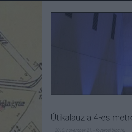
Útikalauz a 4-es met
2015. november 21.
-
fovarosi.blog.hu