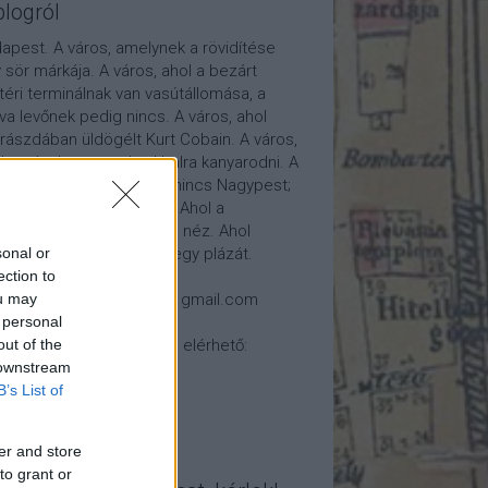
blogról
apest. A város, amelynek a rövidítése
 sör márkája. A város, ahol a bezárt
téri terminálnak van vasútállomása, a
tva levőnek pedig nincs. A város, ahol
rászdában üldögélt Kurt Cobain. A város,
l autóval nem szabad balra kanyarodni. A
os, ahol van Kispest, de nincs Nagypest;
 Újpest, de nincs Ópest. Ahol a
osháza nem a város felé néz. Ahol
átóról nézhetünk élőben egy plázát.
sonal or
ection to
csolat: 7788fido (kukac) gmail.com
ou may
 personal
log ezeken a helyeken is elérhető:
out of the
 downstream
B’s List of
er and store
to grant or