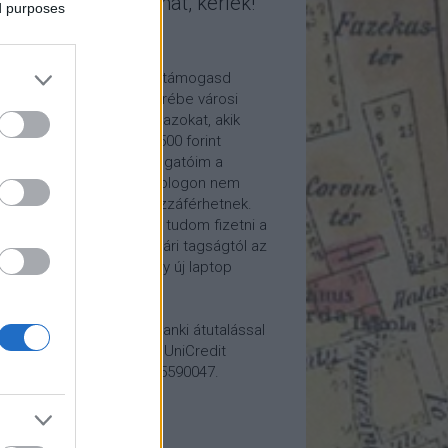
mogasd a munkámat, kérlek!
ed purposes
ome a Patron!
tetszik a blogom, kérlek támogasd
kámat anyagilag is! Cserébe városi
ára hívom meg időnként azokat, akik
alább havi 5 euró vagy 2500 forint
ogatást küldenek. Támogatóim a
reon.com-on exkluzív, a blogon nem
rhető tartalmakhoz is hozzáférhetnek.
ogatásod segítségével tudom fizetni a
kám költségeit a könyvtári tagságtól az
anum előfizetésen át egy új laptop
vezett beszerzéséig.
ogatásodat egyszerű banki átutalással
megteheted: Papp Géza, UniCredit
k, 10918001-00000022-65590047.
lemény: Fővárosi Blog