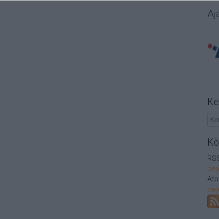
Aj
Ke
Kö
RSS
bej
At
bej