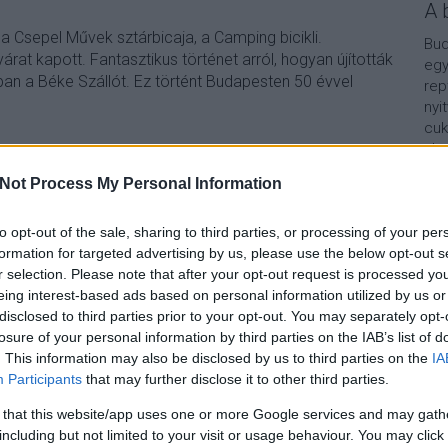
A 
 Csepel Művek sztárbicaja, a Camping bicikli.
Bud
rat kapott. Fantasztikus történet arról, hogyan újították
egy
bban a Béke Szállót. Ez történt Budapesten 50 évvel
rep
nyi
cuk
aho
vár
Not Process My Personal Information
van
TOVÁBB
Vár
lel
to opt-out of the sale, sharing to third parties, or processing of your per
formation for targeted advertising by us, please use the below opt-out s
1
komment
Kap
r selection. Please note that after your opt-out request is processed y
1966
bp50
eing interest-based ads based on personal information utilized by us or
A b
disclosed to third parties prior to your opt-out. You may separately opt-
losure of your personal information by third parties on the IAB’s list of
. This information may also be disclosed by us to third parties on the
IA
Participants
that may further disclose it to other third parties.
 that this website/app uses one or more Google services and may gath
including but not limited to your visit or usage behaviour. You may click 