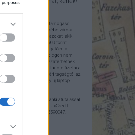
mogasd a munkámat, kérlek!
ed purposes
ome a Patron!
tetszik a blogom, kérlek támogasd
kámat anyagilag is! Cserébe városi
ára hívom meg időnként azokat, akik
alább havi 5 euró vagy 2500 forint
ogatást küldenek. Támogatóim a
reon.com-on exkluzív, a blogon nem
rhető tartalmakhoz is hozzáférhetnek.
ogatásod segítségével tudom fizetni a
kám költségeit a könyvtári tagságtól az
anum előfizetésen át egy új laptop
vezett beszerzéséig.
ogatásodat egyszerű banki átutalással
megteheted: Papp Géza, UniCredit
k, 10918001-00000022-65590047.
lemény: Fővárosi Blog