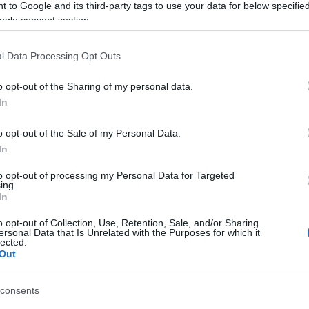
Tá
 to Google and its third-party tags to use your data for below specifi
ogle consent section.
Bec
Ha 
l Data Processing Opt Outs
mun
sét
o opt-out of the Sharing of my personal data.
leg
In
tám
Pat
o opt-out of the Sale of my Personal Data.
elé
In
Tám
mun
to opt-out of processing my Personal Data for Targeted
Arc
ing.
In
ter
o opt-out of Collection, Use, Retention, Sale, and/or Sharing
Tám
ersonal Data that Is Unrelated with the Purposes for which it
is 
lected.
Out
Ban
Köz
consents