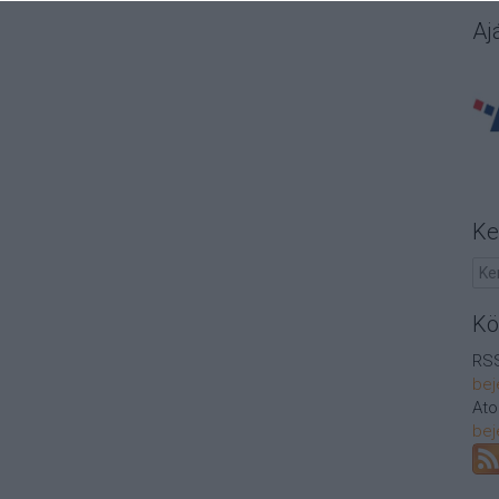
Aj
Ke
Kö
RSS
bej
At
bej