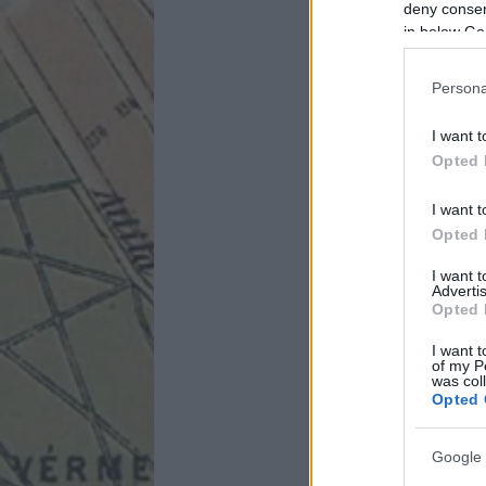
deny consent
in below Go
Persona
I want t
Opted 
I want t
Opted 
I want 
Advertis
Opted 
I want t
of my P
was col
Opted 
Google 