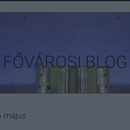
FŐVÁROSI BLOG
6 május