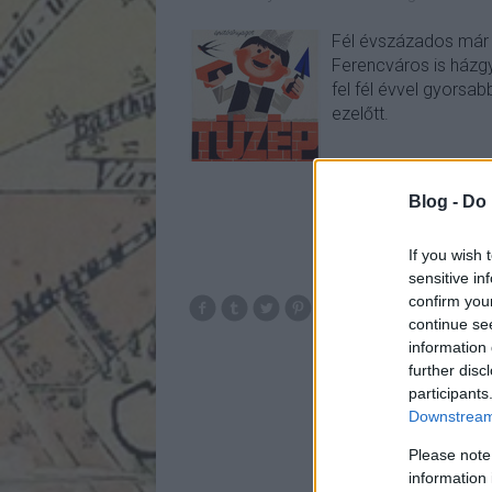
Fél évszázados már a
Ferencváros is házgyá
fel fél évvel gyorsa
ezelőtt.
Blog -
Do 
If you wish 
sensitive in
confirm you
continue se
information 
further disc
participants
Downstream 
Please note
information 