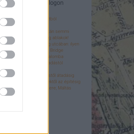
legújabb cikkek a blogon
csú
 fogorvosi rendelő a múltból
h a 4-es metrón
: tervezik, megígérik, aztán semmi
újjászülettek az ólomüveg ablakok!
hökkentő terek a Mérleg utcában: ilyen
t a Mamaison Hotel Chain Bridge
élet költözött a Hengermalomba
áralagút története: az átadástól
jainkig
áralagút története: építéstől átadásig
áralagút története: ötletektől az építésig
omantika elfeledett mestere, Máltás
gó
éve hunyt el Dúl Dezső
vább
...
cebook