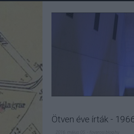
Ötven éve írták - 196
2016. május 05.
-
fovarosi.blog.hu