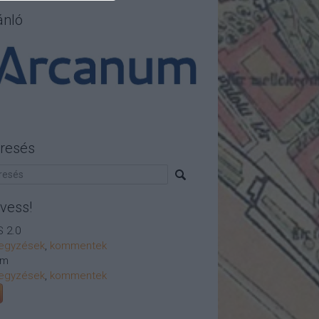
ánló
resés
vess!
 2.0
egyzések
,
kommentek
om
egyzések
,
kommentek