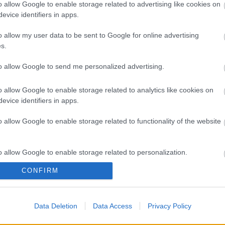
A 
o allow Google to enable storage related to advertising like cookies on
evice identifiers in apps.
Bú
Egy
o allow my user data to be sent to Google for online advertising
Bus
s.
HÉV
És 
to allow Google to send me personalized advertising.
Meg
let
o allow Google to enable storage related to analytics like cookies on
Új 
evice identifiers in apps.
A V
nap
o allow Google to enable storage related to functionality of the website
A V
A V
A r
o allow Google to enable storage related to personalization.
Hu
10 
CONFIRM
o allow Google to enable storage related to security, including
To
cation functionality and fraud prevention, and other user protection.
Fa
Data Deletion
Data Access
Privacy Policy