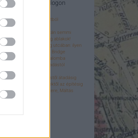
legújabb cikkek a blogon
csú
 fogorvosi rendelő a múltból
h a 4-es metrón
: tervezik, megígérik, aztán semmi
újjászülettek az ólomüveg ablakok!
hökkentő terek a Mérleg utcában: ilyen
t a Mamaison Hotel Chain Bridge
élet költözött a Hengermalomba
áralagút története: az átadástól
jainkig
áralagút története: építéstől átadásig
áralagút története: ötletektől az építésig
omantika elfeledett mestere, Máltás
gó
éve hunyt el Dúl Dezső
vább
...
cebook