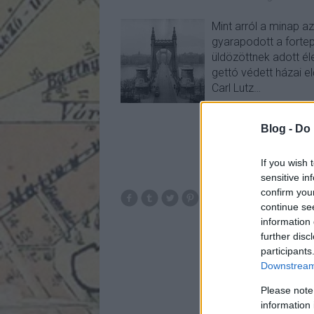
Mint arról a minap a
gyarapodott a fortepa
üldözöttnek adott é
gettó védett házai e
Carl Lutz…
Blog -
Do 
If you wish 
sensitive in
confirm you
continue se
information 
further disc
participants
Downstream 
Please note
information 