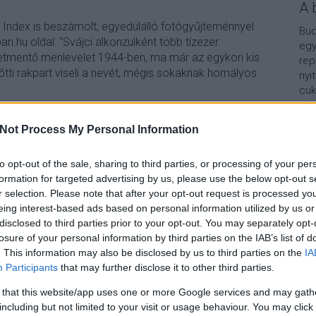
A 
z Index is beszámolt, egyedülálló fotógyűjteménnyel
Bud
n.hu oldal: "Svájci alkonzulként több tízezer
egy
letmentő menlevelet 1944-ben, ma már az egykori kis
rep
lőtti rakpart viseli a nevét, mégis sokaknak homályos
nyi
cuk
aho
vár
Not Process My Personal Information
van
TOVÁBB
Vár
lel
to opt-out of the sale, sharing to third parties, or processing of your per
formation for targeted advertising by us, please use the below opt-out s
1
komment
Kap
r selection. Please note that after your opt-out request is processed y
fortepan
eing interest-based ads based on personal information utilized by us or
A b
disclosed to third parties prior to your opt-out. You may separately opt-
losure of your personal information by third parties on the IAB’s list of
. This information may also be disclosed by us to third parties on the
IA
Participants
that may further disclose it to other third parties.
 that this website/app uses one or more Google services and may gath
including but not limited to your visit or usage behaviour. You may click 