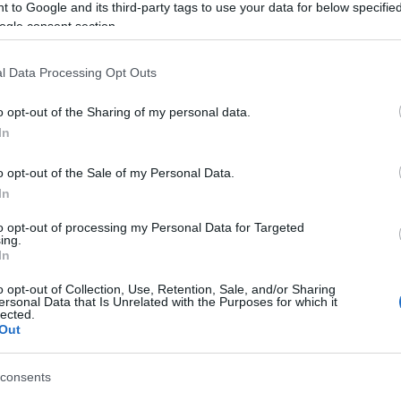
Tá
 to Google and its third-party tags to use your data for below specifi
ogle consent section.
Bec
Ha 
l Data Processing Opt Outs
mun
sét
o opt-out of the Sharing of my personal data.
leg
In
tám
Pat
o opt-out of the Sale of my Personal Data.
elé
In
Tám
mun
to opt-out of processing my Personal Data for Targeted
Arc
ing.
In
ter
o opt-out of Collection, Use, Retention, Sale, and/or Sharing
Tám
ersonal Data that Is Unrelated with the Purposes for which it
is 
lected.
Out
Ban
Köz
consents