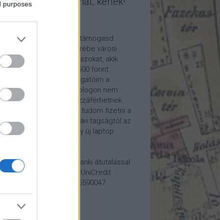
mogasd a munkámat, kérlek!
ed purposes
ome a Patron!
tetszik a blogom, kérlek támogasd
kámat anyagilag is! Cserébe városi
ára hívom meg időnként azokat, akik
alább havi 5 euró vagy 2500 forint
ogatást küldenek. Támogatóim a
reon.com-on exkluzív, a blogon nem
rhető tartalmakhoz is hozzáférhetnek.
ogatásod segítségével tudom fizetni a
kám költségeit a könyvtári tagságtól az
anum előfizetésen át egy új laptop
vezett beszerzéséig.
ogatásodat egyszerű banki átutalással
megteheted: Papp Géza, UniCredit
k, 10918001-00000022-65590047.
lemény: Fővárosi Blog