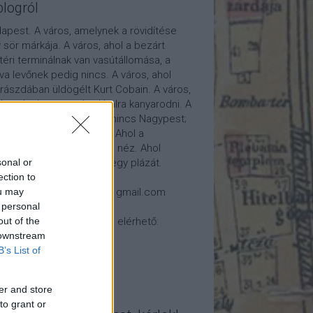
blogról
apest. A város, amelynek a rövidítése
 sör márkája. A város, ahol a bezárt
téri terminálnak van vasútállomása, a
tva levőnek pedig nincs. A város, ahol
rászdában üldögélt Kurt Cobain. A város,
l autóval nem szabad balra kanyarodni. A
os, ahol van Kispest, de nincs Nagypest;
 Újpest, de nincs Ópest. Ahol a
osháza nem a város felé néz. Ahol
átóról nézhetünk élőben egy plázát.
sonal or
ection to
csolat: 7788fido (kukac) gmail.com
ou may
 personal
log ezeken a helyeken is elérhető:
out of the
 downstream
B’s List of
er and store
to grant or