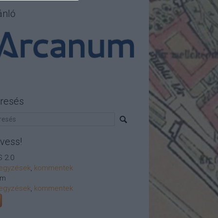
ánló
resés
vess!
 2.0
egyzések
,
kommentek
om
egyzések
,
kommentek