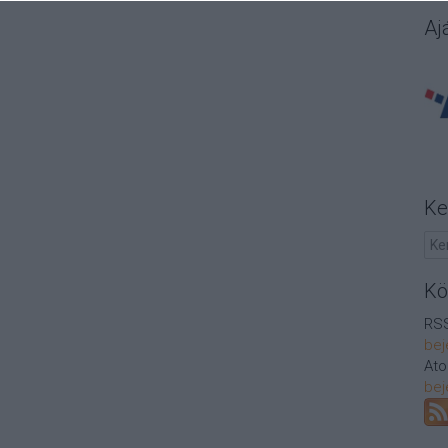
Aj
Ke
Kö
RSS
bej
At
bej