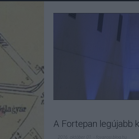
A Fortepan legújabb k
2016. október 01.
-
fovarosi.blog.hu