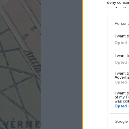
deny consent
in below Go
Persona
I want t
Opted 
I want t
Opted 
I want 
Advertis
Opted 
I want t
of my P
was col
Opted 
Google 