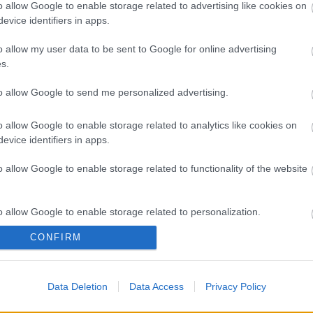
A 
o allow Google to enable storage related to advertising like cookies on
evice identifiers in apps.
Bú
Egy
o allow my user data to be sent to Google for online advertising
Bus
s.
HÉV
És 
to allow Google to send me personalized advertising.
Meg
let
o allow Google to enable storage related to analytics like cookies on
Új 
evice identifiers in apps.
A V
nap
o allow Google to enable storage related to functionality of the website
A V
A V
A r
o allow Google to enable storage related to personalization.
Hu
10 
CONFIRM
o allow Google to enable storage related to security, including
To
cation functionality and fraud prevention, and other user protection.
Fa
Data Deletion
Data Access
Privacy Policy