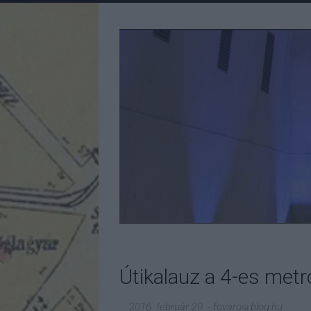
Útikalauz a 4-es met
2016. február 20.
-
fovarosi.blog.hu