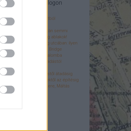
legújabb cikkek a blogon
csú
 fogorvosi rendelő a múltból
h a 4-es metrón
: tervezik, megígérik, aztán semmi
újjászülettek az ólomüveg ablakok!
hökkentő terek a Mérleg utcában: ilyen
t a Mamaison Hotel Chain Bridge
élet költözött a Hengermalomba
áralagút története: az átadástól
jainkig
áralagút története: építéstől átadásig
áralagút története: ötletektől az építésig
omantika elfeledett mestere, Máltás
gó
éve hunyt el Dúl Dezső
vább
...
cebook