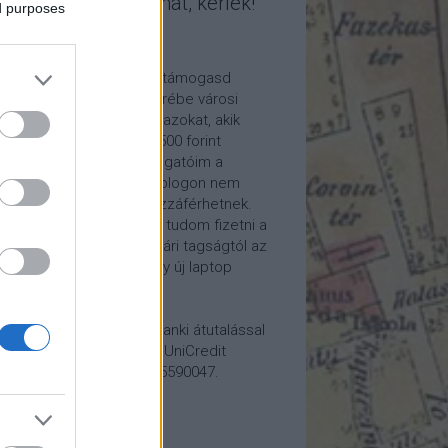
mogasd a munkámat, kérlek!
ed purposes
ome a Patron!
tetszik a blogom, kérlek támogasd
kámat anyagilag is! Cserébe városi
ára hívom meg időnként azokat, akik
alább havi 5 euró vagy 2500 forint
ogatást küldenek. Támogatóim a
reon.com-on exkluzív, a blogon nem
rhető tartalmakhoz is hozzáférhetnek.
ogatásod segítségével tudom fizetni a
kám költségeit a könyvtári tagságtól az
anum előfizetésen át egy új laptop
vezett beszerzéséig.
ogatásodat egyszerű banki átutalással
megteheted: Papp Géza, UniCredit
k, 10918001-00000022-65590047.
lemény: Fővárosi Blog