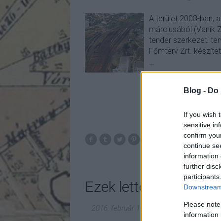
A terület 2003-ban, 
márciusából (Vanik Z
tender szerkezeti ter
Főmterv Zrt. készített
…
Blog -
Do 
If you wish 
sensitive in
confirm you
budapest
bkv
me
continue se
information 
further disc
participants
Ezek lettek az év irod
Downstream 
Please note
2016. február 16.
-
fovarosi.blog.hu
information 