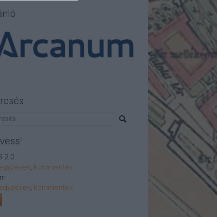
ánló
resés
vess!
 2.0
egyzések
,
kommentek
om
egyzések
,
kommentek