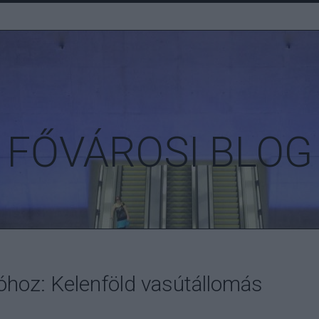
FŐVÁROSI BLOG
róhoz: Kelenföld vasútállomás