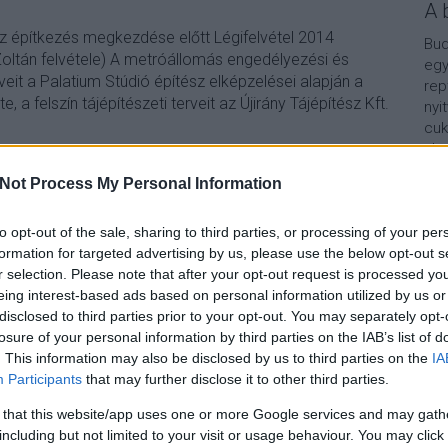
A 
az építkezés megkezdése előtt Légifelvétel 2014
Bud
oltán felvétele) A metróállomás engedélyezési és
egy
veit a Palatium Stúdió építész elképzelései alapján a
rep
e, a felszín tájépítészeti terveit az Újirány Tájépítész Kft.
nyi
cuk
aho
vár
Not Process My Personal Information
van
TOVÁBB
Vár
lel
to opt-out of the sale, sharing to third parties, or processing of your per
formation for targeted advertising by us, please use the below opt-out s
Szólj hozzá!
Kap
r selection. Please note that after your opt-out request is processed y
tro
2014
metro4
tomegkozlekedes
bkk
metro4sorozat
eing interest-based ads based on personal information utilized by us or
A b
disclosed to third parties prior to your opt-out. You may separately opt-
losure of your personal information by third parties on the IAB’s list of
. This information may also be disclosed by us to third parties on the
IA
ái
Participants
that may further disclose it to other third parties.
 that this website/app uses one or more Google services and may gath
including but not limited to your visit or usage behaviour. You may click 