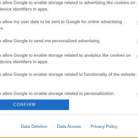
A 
o allow Google to enable storage related to advertising like cookies on
evice identifiers in apps.
Bú
Egy
o allow my user data to be sent to Google for online advertising
Bus
s.
HÉV
És 
to allow Google to send me personalized advertising.
Meg
let
o allow Google to enable storage related to analytics like cookies on
Új 
evice identifiers in apps.
A V
nap
o allow Google to enable storage related to functionality of the website
A V
A V
A r
o allow Google to enable storage related to personalization.
Hu
10 
CONFIRM
o allow Google to enable storage related to security, including
To
cation functionality and fraud prevention, and other user protection.
Fa
Data Deletion
Data Access
Privacy Policy