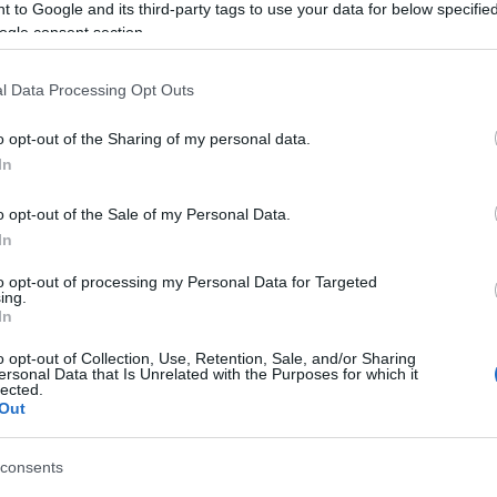
Tá
 to Google and its third-party tags to use your data for below specifi
odája verseny győzteseit. A verseny idén minden eddigi
ogle consent section.
Bec
 hiszen a hét kategóriában 84 pályázat érkezett be,
kategóriában 41 iroda jelentkezett a versenyre. A zsűri
Ha 
l Data Processing Opt Outs
világszínvonalú pályázatnak köszönhetően négy díjat…
mun
sét
o opt-out of the Sharing of my personal data.
leg
In
tám
Pat
TOVÁBB
o opt-out of the Sale of my Personal Data.
elé
In
Tám
mun
Szólj hozzá!
to opt-out of processing my Personal Data for Targeted
Arc
ing.
azevirodaja
In
ter
o opt-out of Collection, Use, Retention, Sale, and/or Sharing
Tám
ersonal Data that Is Unrelated with the Purposes for which it
is 
lected.
Out
Ban
Köz
consents