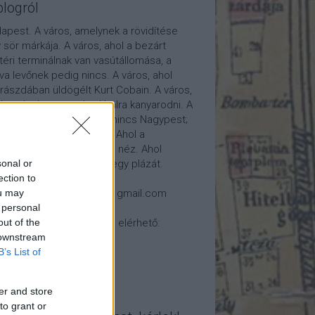
blogról
apest. A város, amelynek a rövidítése
 sör márkája. A város, ahol a bezárt
téri terminálnak van vasútállomása, a
tva levőnek pedig nincs. A város, ahol
rászdában üldögélt Kurt Cobain. A város,
l autóval nem szabad balra kanyarodni. A
os, ahol van Kispest, de nincs Nagypest;
 Újpest, de nincs Ópest. Ahol a
osháza nem a város felé néz. Ahol
átóról nézhetünk élőben egy plázát.
sonal or
ection to
csolat: 7788fido (kukac) gmail.com
ou may
 personal
log ezeken a helyeken is elérhető:
out of the
 downstream
B’s List of
er and store
to grant or