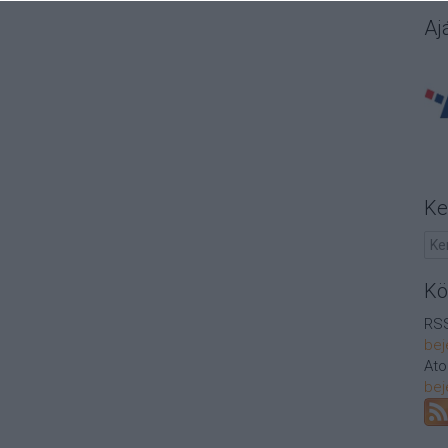
Aj
Ke
Kö
RSS
bej
At
bej