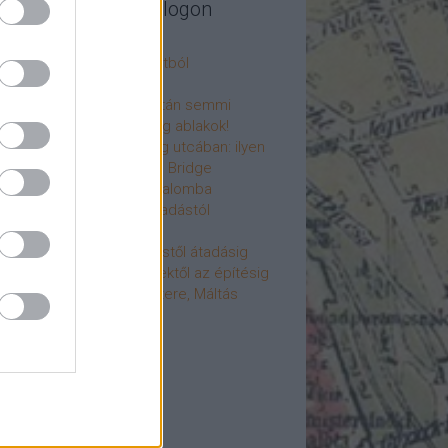
legújabb cikkek a blogon
csú
 fogorvosi rendelő a múltból
h a 4-es metrón
: tervezik, megígérik, aztán semmi
újjászülettek az ólomüveg ablakok!
hökkentő terek a Mérleg utcában: ilyen
t a Mamaison Hotel Chain Bridge
élet költözött a Hengermalomba
áralagút története: az átadástól
jainkig
áralagút története: építéstől átadásig
áralagút története: ötletektől az építésig
omantika elfeledett mestere, Máltás
gó
éve hunyt el Dúl Dezső
vább
...
cebook