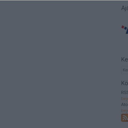
Aj
Ke
Kö
RSS
bej
At
bej