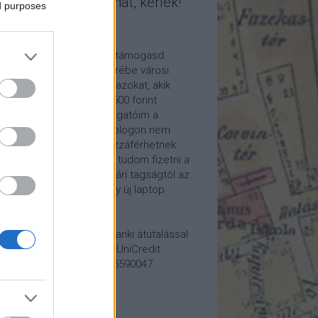
mogasd a munkámat, kérlek!
ed purposes
ome a Patron!
tetszik a blogom, kérlek támogasd
kámat anyagilag is! Cserébe városi
ára hívom meg időnként azokat, akik
alább havi 5 euró vagy 2500 forint
ogatást küldenek. Támogatóim a
reon.com-on exkluzív, a blogon nem
rhető tartalmakhoz is hozzáférhetnek.
ogatásod segítségével tudom fizetni a
kám költségeit a könyvtári tagságtól az
anum előfizetésen át egy új laptop
vezett beszerzéséig.
ogatásodat egyszerű banki átutalással
megteheted: Papp Géza, UniCredit
k, 10918001-00000022-65590047.
lemény: Fővárosi Blog