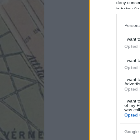
deny consent
in below Go
Persona
I want t
Opted 
I want t
Opted 
I want 
Advertis
Opted 
I want t
of my P
was col
Opted 
Google 