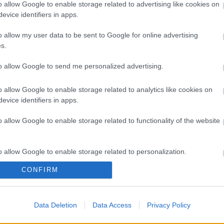
A 
o allow Google to enable storage related to advertising like cookies on
evice identifiers in apps.
Bú
Egy
o allow my user data to be sent to Google for online advertising
Bus
s.
HÉV
És 
to allow Google to send me personalized advertising.
Meg
let
o allow Google to enable storage related to analytics like cookies on
Új 
evice identifiers in apps.
A V
nap
o allow Google to enable storage related to functionality of the website
A V
A V
A r
o allow Google to enable storage related to personalization.
Hu
10 
CONFIRM
o allow Google to enable storage related to security, including
To
cation functionality and fraud prevention, and other user protection.
Fa
Data Deletion
Data Access
Privacy Policy