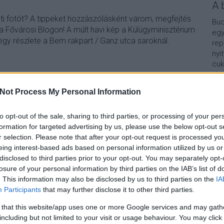
A 
nti fotót? A tippeket hozzászólásként várom, megfejtés
Bud
 a Fővárosi Blogon! A múlt havi kép a Külügyminisztérium
egy
egy részlete a Bem rakpart / Ganz utca saroknál.
rep
nyi
cuk
aho
vár
Not Process My Personal Information
van
TOVÁBB
Vár
lel
to opt-out of the sale, sharing to third parties, or processing of your per
formation for targeted advertising by us, please use the below opt-out s
Szólj hozzá!
Kap
r selection. Please note that after your opt-out request is processed y
rejtveny
eing interest-based ads based on personal information utilized by us or
A b
disclosed to third parties prior to your opt-out. You may separately opt-
losure of your personal information by third parties on the IAB’s list of
. This information may also be disclosed by us to third parties on the
IA
Participants
that may further disclose it to other third parties.
 that this website/app uses one or more Google services and may gath
including but not limited to your visit or usage behaviour. You may click 