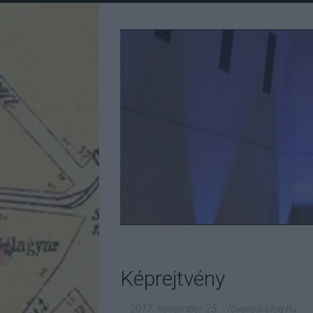
Képrejtvény
2017. november 25.
-
fovarosi.blog.hu