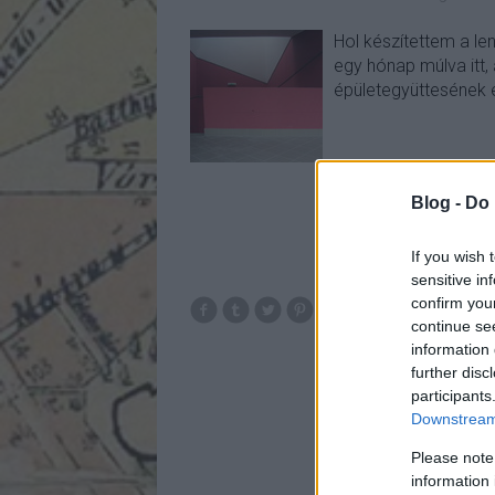
Hol készítettem a le
egy hónap múlva itt,
épületegyüttesének 
Blog -
Do 
If you wish 
sensitive in
confirm you
continue se
information 
further disc
participants
Downstream 
Please note
information 