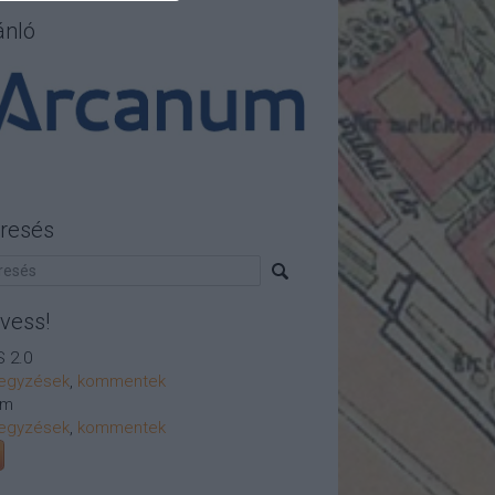
ánló
resés
vess!
 2.0
egyzések
,
kommentek
om
egyzések
,
kommentek