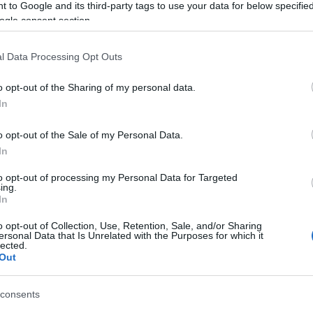
Tá
 to Google and its third-party tags to use your data for below specifi
ogle consent section.
Bec
Ha 
l Data Processing Opt Outs
mun
sét
o opt-out of the Sharing of my personal data.
leg
In
tám
Pat
o opt-out of the Sale of my Personal Data.
elé
In
Tám
mun
to opt-out of processing my Personal Data for Targeted
Arc
ing.
In
ter
o opt-out of Collection, Use, Retention, Sale, and/or Sharing
Tám
ersonal Data that Is Unrelated with the Purposes for which it
is 
lected.
Out
Ban
Köz
consents