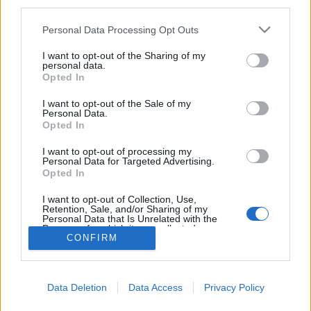
third parties.
Please note that this website/app uses one or more Google
Personal Data Processing Opt Outs
A tabáni tűzvész
services and may gather and store information including but
not limited to your visit or usage behaviour. You may click to
I want to opt-out of the Sharing of my
fovarosi.blog.hu
•
2021. július 25.
1
personal data.
grant or deny consent to Google and its third-party tags to
Opted In
use your data for below specified purposes in below Google
A Tabán évszázadai - 3. rész Bár ma erős
consent section.
I want to opt-out of the Sale of my
romantikával viseltetünk a Tabán iránt, a történelmi
Personal Data.
Opted In
adatok bizonyos értelemben kiábrándítóak. A kis
házikók meglehetősen egészségtelen
I want to opt-out of processing my
életkörülményeket biztosítottak, a járványok fészkei
Personal Data for Targeted Advertising.
Opted In
voltak: lakóit kolera és pestis is pusztította. A
Dunához közeli,…
I want to opt-out of Collection, Use,
Retention, Sale, and/or Sharing of my
Personal Data that Is Unrelated with the
Purposes for which it was collected.
CONFIRM
Opted Out
Google consents
Data Deletion
Data Access
Privacy Policy
I want to allow Google to enable storage
SÜTI BEÁLLÍTÁSOK MÓDOSÍTÁSA
related to advertising like cookies on web or