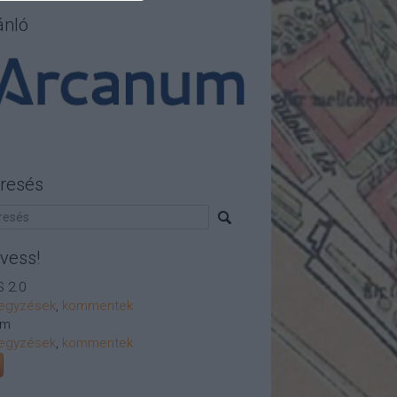
ánló
resés
vess!
 2.0
egyzések
,
kommentek
om
egyzések
,
kommentek