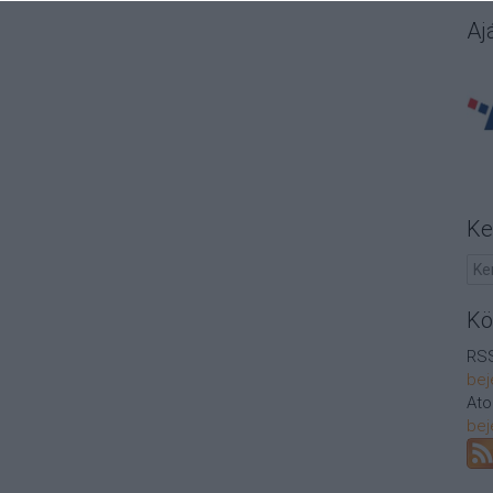
Aj
Ke
Kö
RSS
bej
At
bej