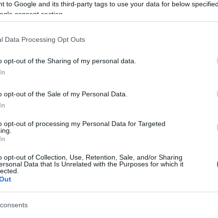
Tá
 to Google and its third-party tags to use your data for below specifi
ogle consent section.
Bec
Ha 
l Data Processing Opt Outs
mun
sét
o opt-out of the Sharing of my personal data.
leg
In
tám
Pat
o opt-out of the Sale of my Personal Data.
elé
In
Tám
mun
to opt-out of processing my Personal Data for Targeted
Arc
ing.
In
ter
o opt-out of Collection, Use, Retention, Sale, and/or Sharing
Tám
ersonal Data that Is Unrelated with the Purposes for which it
is 
lected.
Out
Ban
Köz
consents