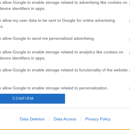
A 
o allow Google to enable storage related to advertising like cookies on
evice identifiers in apps.
Bú
Egy
o allow my user data to be sent to Google for online advertising
Bus
s.
HÉV
És 
to allow Google to send me personalized advertising.
Meg
let
o allow Google to enable storage related to analytics like cookies on
Új 
evice identifiers in apps.
A V
nap
o allow Google to enable storage related to functionality of the website
A V
A V
A r
o allow Google to enable storage related to personalization.
Hu
10 
CONFIRM
o allow Google to enable storage related to security, including
To
cation functionality and fraud prevention, and other user protection.
Fa
Data Deletion
Data Access
Privacy Policy