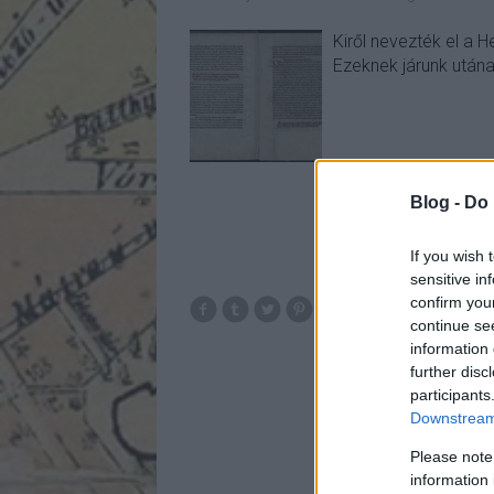
Kiről nevezték el a H
Ezeknek járunk utána
Blog -
Do 
If you wish 
sensitive in
confirm you
b
continue se
information 
further disc
participants
Downstream 
Please note
information 