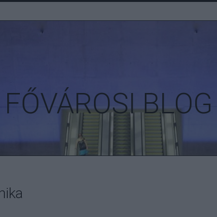
FŐVÁROSI BLOG
nika