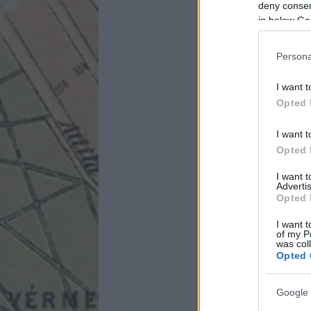
deny consent
in below Go
Persona
I want t
Opted 
I want t
Opted 
I want 
Advertis
Opted 
I want t
of my P
was col
Opted 
Google 