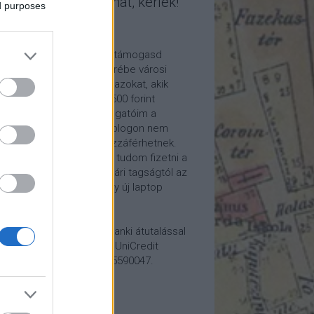
mogasd a munkámat, kérlek!
ed purposes
ome a Patron!
tetszik a blogom, kérlek támogasd
kámat anyagilag is! Cserébe városi
ára hívom meg időnként azokat, akik
alább havi 5 euró vagy 2500 forint
ogatást küldenek. Támogatóim a
reon.com-on exkluzív, a blogon nem
rhető tartalmakhoz is hozzáférhetnek.
ogatásod segítségével tudom fizetni a
kám költségeit a könyvtári tagságtól az
anum előfizetésen át egy új laptop
vezett beszerzéséig.
ogatásodat egyszerű banki átutalással
megteheted: Papp Géza, UniCredit
k, 10918001-00000022-65590047.
lemény: Fővárosi Blog