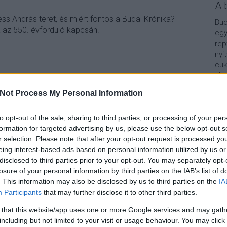
A 
ess András teret, és miért fontos a Budai Krónika?
Bud
 az 550. évforduló kapcsán.
egy
rep
nyi
cuk
aho
vár
Not Process My Personal Information
van
TOVÁBB
Vár
lel
to opt-out of the sale, sharing to third parties, or processing of your per
formation for targeted advertising by us, please use the below opt-out s
Szólj hozzá!
Kap
r selection. Please note that after your opt-out request is processed y
p01
varnegyed
hessandraster
budaikronika
hessandras
eing interest-based ads based on personal information utilized by us or
A b
disclosed to third parties prior to your opt-out. You may separately opt-
losure of your personal information by third parties on the IAB’s list of
. This information may also be disclosed by us to third parties on the
IA
Participants
that may further disclose it to other third parties.
 that this website/app uses one or more Google services and may gath
including but not limited to your visit or usage behaviour. You may click 