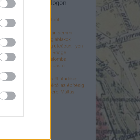
legújabb cikkek a blogon
csú
 fogorvosi rendelő a múltból
h a 4-es metrón
: tervezik, megígérik, aztán semmi
újjászülettek az ólomüveg ablakok!
hökkentő terek a Mérleg utcában: ilyen
t a Mamaison Hotel Chain Bridge
élet költözött a Hengermalomba
áralagút története: az átadástól
jainkig
áralagút története: építéstől átadásig
áralagút története: ötletektől az építésig
omantika elfeledett mestere, Máltás
gó
éve hunyt el Dúl Dezső
vább
...
cebook