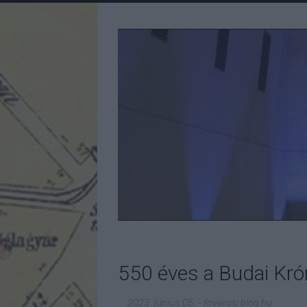
550 éves a Budai Kró
2023. június 05.
-
fovarosi.blog.hu