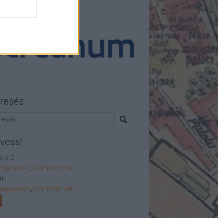
ánló
resés
vess!
 2.0
egyzések
,
kommentek
om
egyzések
,
kommentek