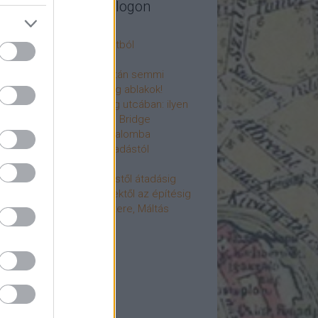
legújabb cikkek a blogon
csú
 fogorvosi rendelő a múltból
h a 4-es metrón
: tervezik, megígérik, aztán semmi
újjászülettek az ólomüveg ablakok!
hökkentő terek a Mérleg utcában: ilyen
t a Mamaison Hotel Chain Bridge
élet költözött a Hengermalomba
áralagút története: az átadástól
jainkig
áralagút története: építéstől átadásig
áralagút története: ötletektől az építésig
omantika elfeledett mestere, Máltás
gó
éve hunyt el Dúl Dezső
vább
...
cebook