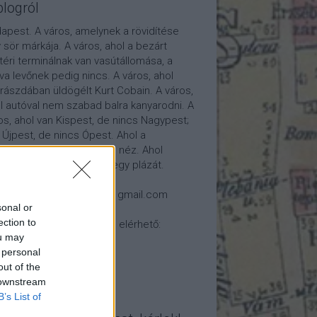
blogról
apest. A város, amelynek a rövidítése
 sör márkája. A város, ahol a bezárt
téri terminálnak van vasútállomása, a
tva levőnek pedig nincs. A város, ahol
rászdában üldögélt Kurt Cobain. A város,
l autóval nem szabad balra kanyarodni. A
os, ahol van Kispest, de nincs Nagypest;
 Újpest, de nincs Ópest. Ahol a
osháza nem a város felé néz. Ahol
átóról nézhetünk élőben egy plázát.
csolat: 7788fido (kukac) gmail.com
sonal or
ection to
log ezeken a helyeken is elérhető:
ou may
 personal
out of the
 downstream
B’s List of