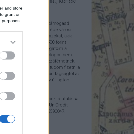
mogasd a munkámat, kérlek!
er and store
ome a Patron!
to grant or
ed purposes
tetszik a blogom, kérlek támogasd
kámat anyagilag is! Cserébe városi
ára hívom meg időnként azokat, akik
alább havi 5 euró vagy 2500 forint
ogatást küldenek. Támogatóim a
reon.com-on exkluzív, a blogon nem
rhető tartalmakhoz is hozzáférhetnek.
ogatásod segítségével tudom fizetni a
kám költségeit a könyvtári tagságtól az
anum előfizetésen át egy új laptop
vezett beszerzéséig.
ogatásodat egyszerű banki átutalással
megteheted: Papp Géza, UniCredit
k, 10918001-00000022-65590047.
lemény: Fővárosi Blog