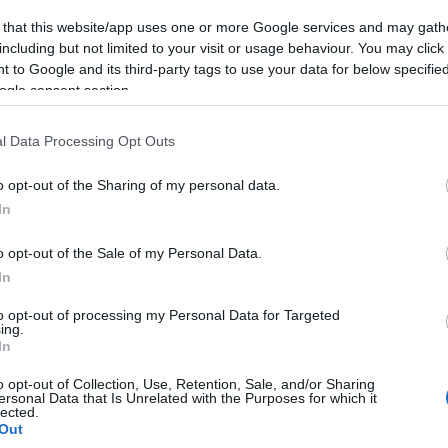
Tá
 that this website/app uses one or more Google services and may gath
Bec
including but not limited to your visit or usage behaviour. You may click 
 to Google and its third-party tags to use your data for below specifi
Ha 
ogle consent section.
mun
sét
leg
l Data Processing Opt Outs
tám
Pat
o opt-out of the Sharing of my personal data.
elé
In
Tám
mun
o opt-out of the Sale of my Personal Data.
Arc
In
ter
to opt-out of processing my Personal Data for Targeted
ing.
Tám
In
is 
Ban
o opt-out of Collection, Use, Retention, Sale, and/or Sharing
Köz
ersonal Data that Is Unrelated with the Purposes for which it
lected.
Out