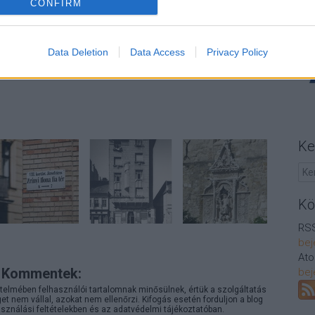
CONFIRM
Aj
Szólj hozzá!
Data Deletion
Data Access
Privacy Policy
bush
kozlekedes
metro4
georgewbush
georgebush
Ke
Kö
RSS
bej
At
Kommentek:
bej
telmében felhasználói tartalomnak minősülnek, értük a
szolgáltatás
 nem vállal, azokat nem ellenőrzi. Kifogás esetén forduljon a blog
sználási feltételekben
és az
adatvédelmi tájékoztatóban
.