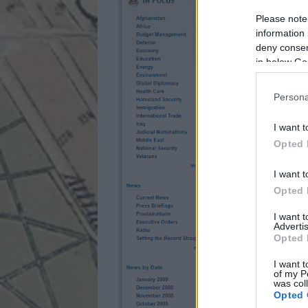
Please note
information 
deny consent
in below Go
Persona
I want t
Opted 
I want t
Opted 
I want 
Advertis
Opted 
I want t
of my P
was col
Opted 