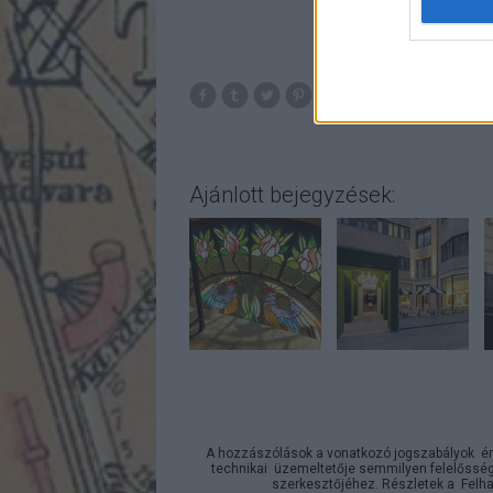
Ajánlott bejegyzések:
A hozzászólások a
vonatkozó jogszabályok
ér
technikai
üzemeltetője semmilyen felelősséget
szerkesztőjéhez. Részletek a
Felha