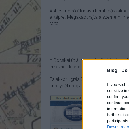
A 4-es metró átadása körüli időszakban
a képre. Megakadt rajta a szemem, mer
rajta.
A Bocskai út állomásról közölt képen G
érkeznek le éppen a mozgólépcsőn. Azt
Blog -
Do 
És akkor ugrás 2025 végére: egy közös
If you wish 
amelyből megvan a kép eredetije is!
sensitive in
confirm you
continue se
information 
further disc
participants
Downstream 