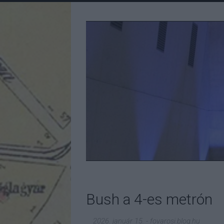
Bush a 4-es metrón
2026. január 15.
-
fovarosi.blog.hu