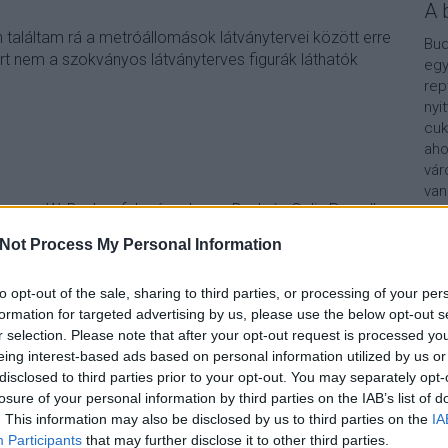
A 
 találtam rá a metróállomások látványtervei között erre
Bud
t nem a szokványos látványterves figurák láthatók
egy
rep
nyi
cuk
aho
vár
van
eorge W. Bush, a felesége, Laura Bush és Colin Powell
Vár
án ez valahogy így is maradt.
lel
Not Process My Personal Information
ségi médiás beszélgetés során kaptam meg a linket,
Kap
to opt-out of the sale, sharing to third parties, or processing of your per
formation for targeted advertising by us, please use the below opt-out s
A b
r selection. Please note that after your opt-out request is processed y
eing interest-based ads based on personal information utilized by us or
disclosed to third parties prior to your opt-out. You may separately opt-
losure of your personal information by third parties on the IAB’s list of
. This information may also be disclosed by us to third parties on the
IA
Participants
that may further disclose it to other third parties.