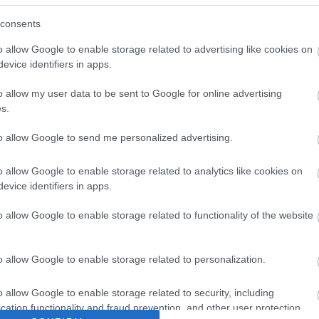
A 
consents
Bú
Egy
o allow Google to enable storage related to advertising like cookies on
Bus
evice identifiers in apps.
HÉV
És 
o allow my user data to be sent to Google for online advertising
Meg
s.
let
es/2004/09/images/20040921-3_hx0l5066-719v.html
Új 
to allow Google to send me personalized advertising.
A V
 with Laura Bush and Secretary of State Colin Powell,
nap
nternational media after delivering his speech to the
o allow Google to enable storage related to analytics like cookies on
A V
evice identifiers in apps.
 York City Tuesday, Sept. 21, 2004." A kép tehát 2004.
A V
n, ahol George W. Bush integet a nemzetközi médiának,
A r
o allow Google to enable storage related to functionality of the website
yűlésében. Innen egy tükrözéssel került át a 4-es
Hu
10 
To
o allow Google to enable storage related to personalization.
Fa
o allow Google to enable storage related to security, including
cation functionality and fraud prevention, and other user protection.