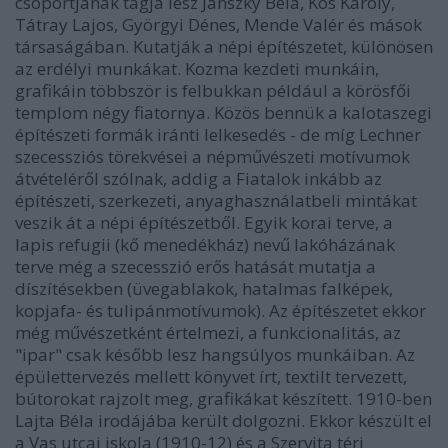
csoportjának tagja lesz Jánszky Béla, Kós Károly,
Tátray Lajos, Györgyi Dénes, Mende Valér és mások
társaságában. Kutatják a népi építészetet, különösen
az erdélyi munkákat. Kozma kezdeti munkáin,
grafikáin többször is felbukkan például a körösfői
templom négy fiatornya. Közös bennük a kalotaszegi
építészeti formák iránti lelkesedés - de míg Lechner
szecessziós törekvései a népművészeti motívumok
átvételéről szólnak, addig a Fiatalok inkább az
építészeti, szerkezeti, anyaghasználatbeli mintákat
veszik át a népi építészetből. Egyik korai terve, a
lapis refugii (kő menedékház) nevű lakóházának
terve még a szecesszió erős hatását mutatja a
díszítésekben (üvegablakok, hatalmas falképek,
kopjafa- és tulipánmotívumok). Az építészetet ekkor
még művészetként értelmezi, a funkcionalitás, az
"ipar" csak később lesz hangsúlyos munkáiban. Az
épülettervezés mellett könyvet írt, textilt tervezett,
bútorokat rajzolt meg, grafikákat készített. 1910-ben
Lajta Béla irodájába került dolgozni. Ekkor készült el
a Vas utcai iskola (1910-12) és a Szervita téri