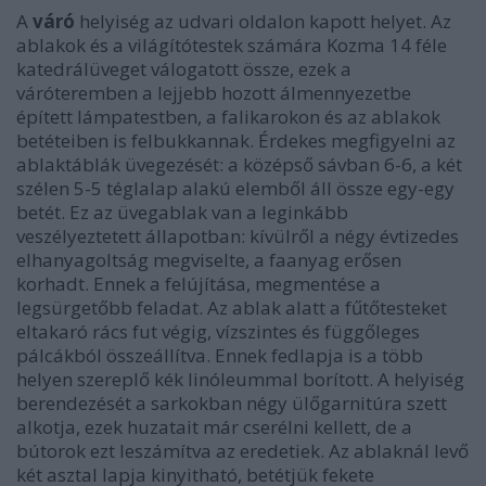
A
váró
helyiség az udvari oldalon kapott helyet. Az
ablakok és a világítótestek számára Kozma 14 féle
katedrálüveget válogatott össze, ezek a
váróteremben a lejjebb hozott álmennyezetbe
épített lámpatestben, a falikarokon és az ablakok
betéteiben is felbukkannak. Érdekes megfigyelni az
ablaktáblák üvegezését: a középső sávban 6-6, a két
szélen 5-5 téglalap alakú elemből áll össze egy-egy
betét. Ez az üvegablak van a leginkább
veszélyeztetett állapotban: kívülről a négy évtizedes
elhanyagoltság megviselte, a faanyag erősen
korhadt. Ennek a felújítása, megmentése a
legsürgetőbb feladat. Az ablak alatt a fűtőtesteket
eltakaró rács fut végig, vízszintes és függőleges
pálcákból összeállítva. Ennek fedlapja is a több
helyen szereplő kék linóleummal borított. A helyiség
berendezését a sarkokban négy ülőgarnitúra szett
alkotja, ezek huzatait már cserélni kellett, de a
bútorok ezt leszámítva az eredetiek. Az ablaknál levő
két asztal lapja kinyitható, betétjük fekete