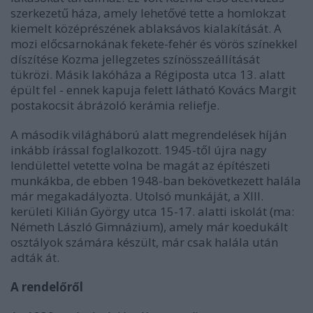
szerkezetű háza, amely lehetővé tette a homlokzat
kiemelt középrészének ablaksávos kialakítását. A
mozi előcsarnokának fekete-fehér és vörös színekkel
díszítése Kozma jellegzetes színösszeállítását
tükrözi. Másik lakóháza a Régiposta utca 13. alatt
épült fel - ennek kapuja felett látható Kovács Margit
postakocsit ábrázoló kerámia reliefje.
A második világháború alatt megrendelések híján
inkább írással foglalkozott. 1945-től újra nagy
lendülettel vetette volna be magát az építészeti
munkákba, de ebben 1948-ban bekövetkezett halála
már megakadályozta. Utolsó munkáját, a XIII.
kerületi Kilián György utca 15-17. alatti iskolát (ma:
Németh László Gimnázium), amely már koedukált
osztályok számára készült, már csak halála után
adták át.
A rendelőről