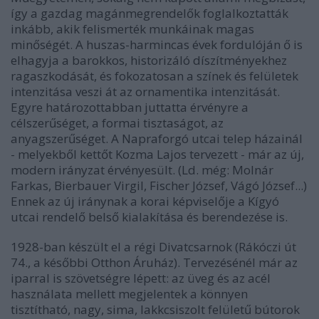
így a gazdag magánmegrendelők foglalkoztatták
inkább, akik felismerték munkáinak magas
minőségét. A huszas-harmincas évek fordulóján ő is
elhagyja a barokkos, historizáló díszítményekhez
ragaszkodását, és fokozatosan a színek és felületek
intenzitása veszi át az ornamentika intenzitását.
Egyre határozottabban juttatta érvényre a
célszerűséget, a formai tisztaságot, az
anyagszerűséget. A Napraforgó utcai telep házainál
- melyekből kettőt Kozma Lajos tervezett - már az új,
modern irányzat érvényesült. (Ld. még: Molnár
Farkas, Bierbauer Virgil, Fischer József, Vágó József...)
Ennek az új iránynak a korai képviselője a Kígyó
utcai rendelő belső kialakítása és berendezése is.
1928-ban készült el a régi Divatcsarnok (Rákóczi út
74., a későbbi Otthon Áruház). Tervezésénél már az
iparral is szövetségre lépett: az üveg és az acél
használata mellett megjelentek a könnyen
tisztítható, nagy, sima, lakkcsiszolt felületű bútorok