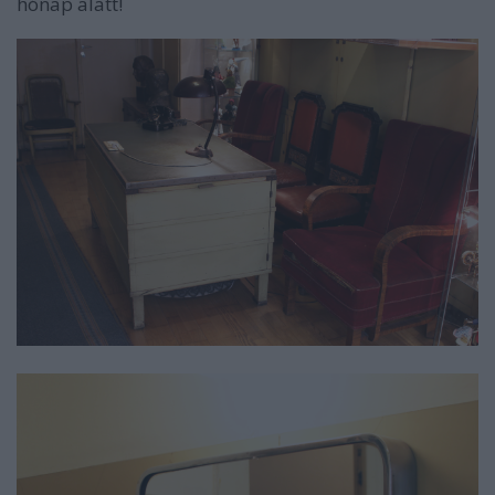
hónap alatt!