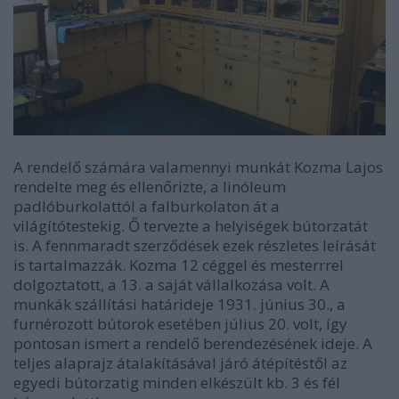
A rendelő számára valamennyi munkát Kozma Lajos
rendelte meg és ellenőrizte, a linóleum
padlóburkolattól a falburkolaton át a
világítótestekig. Ő tervezte a helyiségek bútorzatát
is. A fennmaradt szerződések ezek részletes leírását
is tartalmazzák. Kozma 12 céggel és mesterrrel
dolgoztatott, a 13. a saját vállalkozása volt. A
munkák szállítási határideje 1931. június 30., a
furnérozott bútorok esetében július 20. volt, így
pontosan ismert a rendelő berendezésének ideje. A
teljes alaprajz átalakításával járó átépítéstől az
egyedi bútorzatig minden elkészült kb. 3 és fél