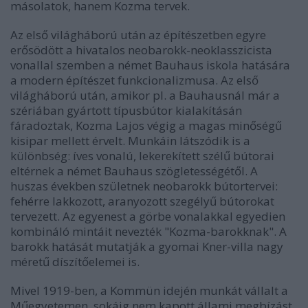
másolatok, hanem Kozma tervek.
Az első világháború után az építészetben egyre
erősödött a hivatalos neobarokk-neoklasszicista
vonallal szemben a német Bauhaus iskola hatására
a modern építészet funkcionalizmusa. Az első
világháború után, amikor pl. a Bauhausnál már a
szériában gyártott típusbútor kialakításán
fáradoztak, Kozma Lajos végig a magas minőségű
kisipar mellett érvelt. Munkáin látszódik is a
különbség: íves vonalú, lekerekített szélű bútorai
eltérnek a német Bauhaus szögletességétől. A
huszas években születnek neobarokk bútortervei:
fehérre lakkozott, aranyozott szegélyű bútorokat
tervezett. Az egyenest a görbe vonalakkal egyedien
kombináló mintáit nevezték "Kozma-barokknak". A
barokk hatását mutatják a gyomai Kner-villa nagy
méretű díszítőelemei is.
Mivel 1919-ben, a Kommün idején munkát vállalt a
Műegyetemen, sokáig nem kapott állami megbízást,