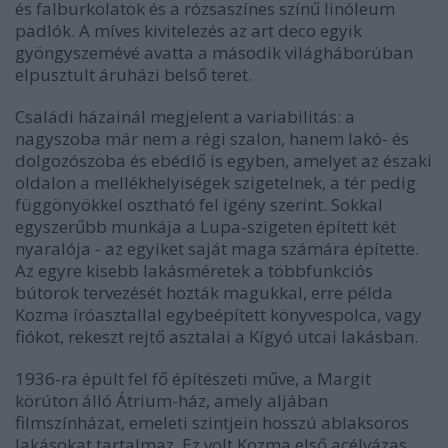
és falburkolatok és a rózsaszínes színű linóleum
padlók. A míves kivitelezés az art deco egyik
gyöngyszemévé avatta a második világháborúban
elpusztult áruházi belső teret.
Családi házainál megjelent a variabilitás: a
nagyszoba már nem a régi szalon, hanem lakó- és
dolgozószoba és ebédlő is egyben, amelyet az északi
oldalon a mellékhelyiségek szigetelnek, a tér pedig
függönyökkel osztható fel igény szerint. Sokkal
egyszerűbb munkája a Lupa-szigeten épített két
nyaralója - az egyiket saját maga számára építette.
Az egyre kisebb lakásméretek a többfunkciós
bútorok tervezését hozták magukkal, erre példa
Kozma íróasztallal egybeépített könyvespolca, vagy
fiókot, rekeszt rejtő asztalai a Kígyó utcai lakásban.
1936-ra épült fel fő építészeti műve, a Margit
körúton álló Átrium-ház, amely aljában
filmszínházat, emeleti szintjein hosszú ablaksoros
lakásokat tartalmaz. Ez volt Kozma első acélvázas