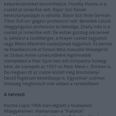
kabarészámokat köszönhetjük. Honthy Hanna is a
család jó ismerőse volt, Bajor Gizi fiának
keresztanyaságát is vállalta. Bajor Gizi férje Germán
Tibor füll-orr gégész professzor volt. Benedek László
ideggyógyász professzor és felesége, Zilahy Irén is a
család jó ismerőse volt. De voltak gazdag páciensek
is, például a Goldberger, a Krayer család tagjaiból
vagy Weiss Manfréd családjának tagjaiból. És persze
ne feledkezzünk el Simon Béla második feleségéről
se: Dobos Annie színésznőként leghíresebb
szerepében a Peer Gynt-ben állt színpadra Solvejg-
ként, de szerepelt az 1937-es Pesti Mese c. filmben is.
De megvan itt az iratok között még Kosztolányi
Dezső fogászati kezelőlapja is. Egyszóval: számos
híresség megfordult már ebben a rendelőben!
A tervező
Kozma Lajos 1906-ban végzett a budapesti
Műegyetemen. Hamarosan a "Fiatalok"