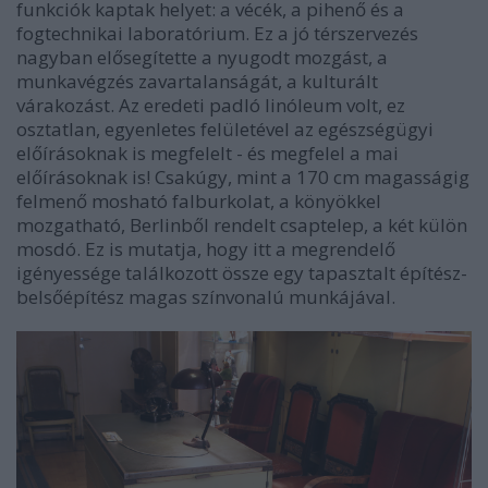
funkciók kaptak helyet: a vécék, a pihenő és a
fogtechnikai laboratórium. Ez a jó térszervezés
nagyban elősegítette a nyugodt mozgást, a
munkavégzés zavartalanságát, a kulturált
várakozást. Az eredeti padló linóleum volt, ez
osztatlan, egyenletes felületével az egészségügyi
előírásoknak is megfelelt - és megfelel a mai
előírásoknak is! Csakúgy, mint a 170 cm magasságig
felmenő mosható falburkolat, a könyökkel
mozgatható, Berlinből rendelt csaptelep, a két külön
mosdó. Ez is mutatja, hogy itt a megrendelő
igényessége találkozott össze egy tapasztalt építész-
belsőépítész magas színvonalú munkájával.