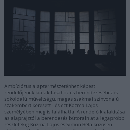
Ambíciózus alaptermészeténhez képest
rendelőjének kialakításához és berendezéséhez is
sokoldalú műveltségű, magas szakmai színvonalú
szakembert keresett - és ezt Kozma Lajos
személyében meg is találhatta. A rendelő kialakítása
az alaprajztól a berendezés bútorain át a legapróbb
részletekig Kozma Lajos és Simon Béla közösen