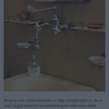
Megvan és működőképes a régi röntgengép is, de a
mai sugárvédelmi követelmények már nem felel