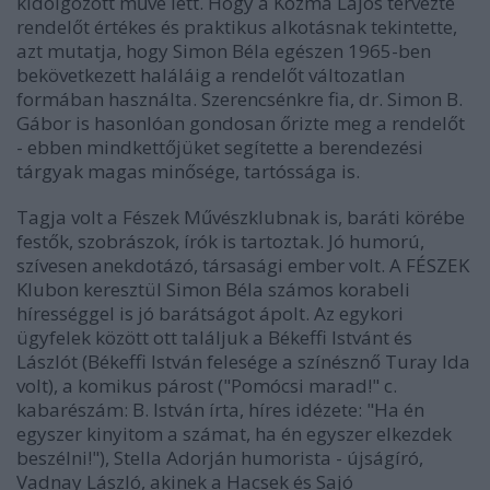
kidolgozott műve lett. Hogy a Kozma Lajos tervezte
rendelőt értékes és praktikus alkotásnak tekintette,
azt mutatja, hogy Simon Béla egészen 1965-ben
bekövetkezett haláláig a rendelőt változatlan
formában használta. Szerencsénkre fia, dr. Simon B.
Gábor is hasonlóan gondosan őrizte meg a rendelőt
- ebben mindkettőjüket segítette a berendezési
tárgyak magas minősége, tartóssága is.
Tagja volt a Fészek Művészklubnak is, baráti körébe
festők, szobrászok, írók is tartoztak. Jó humorú,
szívesen anekdotázó, társasági ember volt. A FÉSZEK
Klubon keresztül Simon Béla számos korabeli
hírességgel is jó barátságot ápolt. Az egykori
ügyfelek között ott találjuk a Békeffi Istvánt és
Lászlót (Békeffi István felesége a színésznő Turay Ida
volt), a komikus párost ("Pomócsi marad!" c.
kabarészám: B. István írta, híres idézete: "Ha én
egyszer kinyitom a számat, ha én egyszer elkezdek
beszélni!"), Stella Adorján humorista - újságíró,
Vadnay László, akinek a Hacsek és Sajó