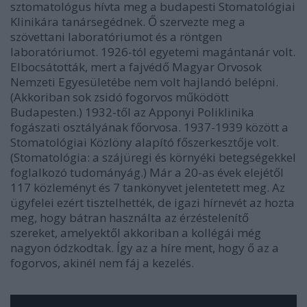
sztomatológus hívta meg a budapesti Stomatológiai
Klinikára tanársegédnek. Ő szervezte meg a
szövettani laboratóriumot és a röntgen
laboratóriumot. 1926-tól egyetemi magántanár volt.
Elbocsátották, mert a fajvédő Magyar Orvosok
Nemzeti Egyesületébe nem volt hajlandó belépni.
(Akkoriban sok zsidó fogorvos működött
Budapesten.) 1932-től az Apponyi Poliklinika
fogászati osztályának főorvosa. 1937-1939 között a
Stomatológiai Közlöny alapító főszerkesztője volt.
(Stomatológia: a szájüregi és környéki betegségekkel
foglalkozó tudományág.) Már a 20-as évek elejétől
117 közleményt és 7 tankönyvet jelentetett meg. Az
ügyfelei ezért tisztelhették, de igazi hírnevét az hozta
meg, hogy bátran használta az érzéstelenítő
szereket, amelyektől akkoriban a kollégái még
nagyon ódzkodtak. Így az a híre ment, hogy ő az a
fogorvos, akinél nem fáj a kezelés.