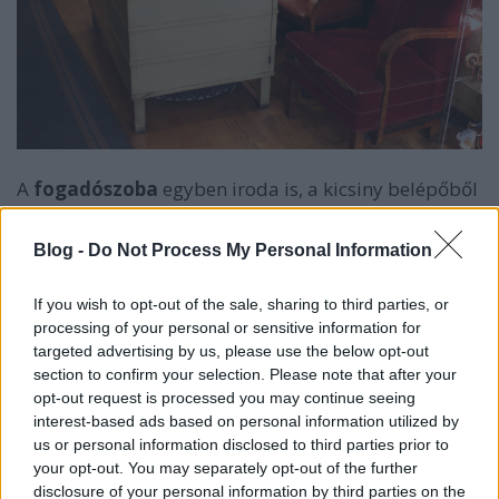
A
fogadószoba
egyben iroda is, a kicsiny belépőből
ide érkeznek a páciensek. Itt fogadja őket a titkárnő.
Két kis fülke nyílik fogadószobából: a ruhatár és egy
Blog -
Do Not Process My Personal Information
mosdó kézmosóval, tükörrel, ahol a vendégek a
kezelés előtt és után rendbe hozhatták magukat. Ez
If you wish to opt-out of the sale, sharing to third parties, or
a két fülke fogja közre a várószoba ajtaját. Érdemes
processing of your personal or sensitive information for
megfigyelni a falakon a magas minőségű cseh
targeted advertising by us, please use the below opt-out
márványüveg felületeket is.
section to confirm your selection. Please note that after your
opt-out request is processed you may continue seeing
A textileket is egyedileg terveztették, ezeket a híres és
interest-based ads based on personal information utilized by
divatos művész, Szabó Éva nem csak megtervezte, de
us or personal information disclosed to third parties prior to
meg is szőtte. Ő ruhákat is varrt, többek között
your opt-out. You may separately opt-out of the further
Horthy István feleségének is szállított egy egyedi
disclosure of your personal information by third parties on the