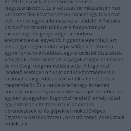
Az 1930-as évek elejére Kozma stílusa
leegyszerűsödött. Ez a változás természetesen nem
ugrásszerűen következett be, hanem egy folyamat
volt - ennek egyik állomása ez a rendelő. A "népies
barokk" korszakán túllépve a hagyományos
mesterségbeli igényességet a modern
eredményekkel egyesítő, higgadt eleganciájú art
deco egyik legkiválóbb képviselője lett. Munkái
egyre funkcionálisabbak, egyre kevésbé díszítettek,
a tárgyak nemességét az anyagok magas minősége
és minőségi megmunkálása adja. A fogorvosi
rendelő esetében a funkcionális kötöttségek is a
racionális megoldások felé vitték a tervezőt és a
megrendelőt. Ez a rendelő tehát egy átmeneti
korszak fontos lenyomata Kozma Lajos életében, és
egyben az egyetlen fogorvosi rendelő, amely közel
egy évszázad elteltével ma is az eredeti
berendezésekkel és gépekkel működőképes.
Egyszerre belsőépítészeti, orvostörténeti és műszaki
emlékünk.