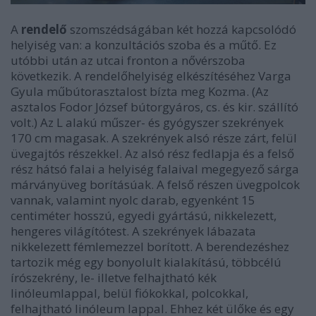
A
rendelő
szomszédságában két hozzá kapcsolódó
helyiség van: a konzultációs szoba és a műtő. Ez
utóbbi után az utcai fronton a nővérszoba
következik. A rendelőhelyiség elkészítéséhez Varga
Gyula műbútorasztalost bízta meg Kozma. (Az
asztalos Fodor József bútorgyáros, cs. és kir. szállító
volt.) Az L alakú műszer- és gyógyszer szekrények
170 cm magasak. A szekrények alsó része zárt, felül
üvegajtós részekkel. Az alsó rész fedlapja és a felső
rész hátsó falai a helyiség falaival megegyező sárga
márványüveg borításúak. A felső részen üvegpolcok
vannak, valamint nyolc darab, egyenként 15
centiméter hosszú, egyedi gyártású, nikkelezett,
hengeres világítótest. A szekrények lábazata
nikkelezett fémlemezzel borított. A berendezéshez
tartozik még egy bonyolult kialakítású, többcélú
írószekrény, le- illetve felhajtható kék
linóleumlappal, belül fiókokkal, polcokkal,
felhajtható linóleum lappal. Ehhez két ülőke és egy