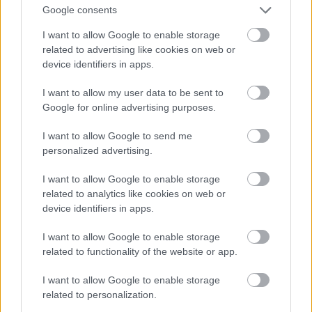
Google consents
I want to allow Google to enable storage
related to advertising like cookies on web or
device identifiers in apps.
I want to allow my user data to be sent to
Google for online advertising purposes.
I want to allow Google to send me
personalized advertising.
I want to allow Google to enable storage
Az iratok tárolására egy 280 x 200 cm-es, 50 cm
related to analytics like cookies on web or
mély szekrényt tervezett Kozma, két ajtóval, felül
device identifiers in apps.
négy tolóajtóval és egy nyitott polccal. Középen áll az
íróasztal, ennek kék linóleumlap munkafelülete van.
I want to allow Google to enable storage
Ehhez acélcső vázas karosszék (a híres Kozma-féle
related to functionality of the website or app.
forgószék), valamint egy lakkozott Thonet-szék
I want to allow Google to enable storage
tartozott kárpitozott üléssel, nádazott háttámlával. A
related to personalization.
mosdót és a ruhatárat hosszanti csíkozású