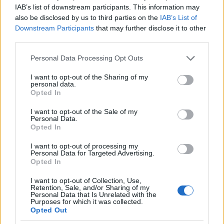
darabot - amelyből aztán saját magának is
IAB’s list of downstream participants. This information may
készíttetett titokban egyet...
also be disclosed by us to third parties on the
IAB’s List of
Downstream Participants
that may further disclose it to other
third parties.
Please note that this website/app uses one or more Google
Personal Data Processing Opt Outs
services and may gather and store information including but
not limited to your visit or usage behaviour. You may click to
I want to opt-out of the Sharing of my
personal data.
grant or deny consent to Google and its third-party tags to
Opted In
use your data for below specified purposes in below Google
consent section.
I want to opt-out of the Sale of my
Personal Data.
Opted In
I want to opt-out of processing my
Personal Data for Targeted Advertising.
Opted In
I want to opt-out of Collection, Use,
Retention, Sale, and/or Sharing of my
Personal Data that Is Unrelated with the
Purposes for which it was collected.
Opted Out