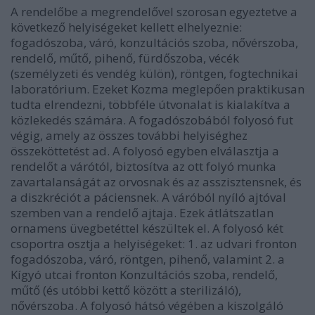
A rendelőbe a megrendelővel szorosan egyeztetve a
következő helyiségeket kellett elhelyeznie:
fogadószoba, váró, konzultációs szoba, nővérszoba,
rendelő, műtő, pihenő, fürdőszoba, vécék
(személyzeti és vendég külön), röntgen, fogtechnikai
laboratórium. Ezeket Kozma meglepően praktikusan
tudta elrendezni, többféle útvonalat is kialakítva a
közlekedés számára. A fogadószobából folyosó fut
végig, amely az összes további helyiséghez
összeköttetést ad. A folyosó egyben elválasztja a
rendelőt a várótól, biztosítva az ott folyó munka
zavartalanságát az orvosnak és az asszisztensnek, és
a diszkréciót a páciensnek. A váróból nyíló ajtóval
szemben van a rendelő ajtaja. Ezek átlátszatlan
ornamens üvegbetéttel készültek el. A folyosó két
csoportra osztja a helyiségeket: 1. az udvari fronton
fogadószoba, váró, röntgen, pihenő, valamint 2. a
Kígyó utcai fronton Konzultációs szoba, rendelő,
műtő (és utóbbi kettő között a sterilizáló),
nővérszoba. A folyosó hátsó végében a kiszolgáló