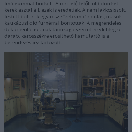
linóleummal burkolt. A rendelő felőli oldalon két
kerek asztal áll, ezek is eredetiek. A nem lakkcsiszolt,
festett bútorok egy része "zebrano" mintás, mások
kaukázusi dió furnérral borítottak. A megrendelés
dokumentációjának tanúsága szerint eredetileg öt
darab, karosszékre erősíthető hamutartó is a
berendezéshez tartozott.