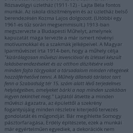
Rózsavölgyi üzletház (1911-12) - Lajta Béla fontos
munkái. Az iskola díszítményein és az üzletház belső
berendezésén Kozma Lajos dolgozott. (Utóbbi egy
1961-es tűz során megsemmisült.) 1913-ban
megszervezte a Budapesti Műhelyt, amelynek
kapuzatát maga tervezte a már ismert növényi
motívumokkal és a szakmák jelképeivel. A Magyar
Iparművészet írta 1914-ben, hogy a műhely célja
"kizárólagosan művészi invencióval és ízléssel készült
lakásberendezéseket és az otthon díszítésére való
minden fajta tárgyakat a társadalom minden rétegének
hozzáférhetővé tenni. A Műhely állandó tárlatot tart
fenn a Szabadság tér 15. szám alatt lévő terjedelmes
helyiségeiben, amelyeket bárki a nap minden szakában
ingyen tekinthet meg."
Lajtától átvette a minden
művészi ágazatra, az épülettől a szekrény
fogantyújáig minden részletre kiterjedő tervezés
gondolatát és műgondját. Bár megihlette Somogy
pásztorfaragása, Erdély építészete, ezek a munkái
már egyértelműen egyediek, a dekorációk nem