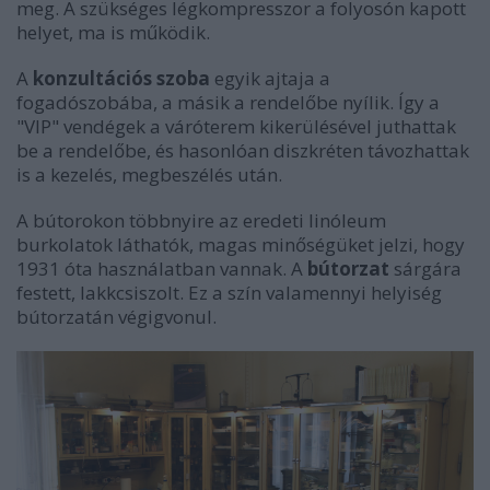
meg. A szükséges légkompresszor a folyosón kapott
helyet, ma is működik.
A
konzultációs szoba
egyik ajtaja a
fogadószobába, a másik a rendelőbe nyílik. Így a
"VIP" vendégek a váróterem kikerülésével juthattak
be a rendelőbe, és hasonlóan diszkréten távozhattak
is a kezelés, megbeszélés után.
A bútorokon többnyire az eredeti linóleum
burkolatok láthatók, magas minőségüket jelzi, hogy
1931 óta használatban vannak. A
bútorzat
sárgára
festett, lakkcsiszolt. Ez a szín valamennyi helyiség
bútorzatán végigvonul.