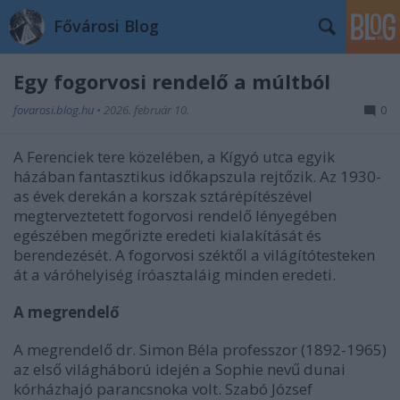
Fővárosi Blog
Egy fogorvosi rendelő a múltból
fovarosi.blog.hu
•
2026. február 10.
0
A Ferenciek tere közelében, a Kígyó utca egyik
házában fantasztikus időkapszula rejtőzik. Az 1930-
as évek derekán a korszak sztárépítészével
megterveztetett fogorvosi rendelő lényegében
egészében megőrizte eredeti kialakítását és
berendezését. A fogorvosi széktől a világítótesteken
át a váróhelyiség íróasztaláig minden eredeti.
A megrendelő
A megrendelő dr. Simon Béla professzor (1892-1965)
az első világháború idején a Sophie nevű dunai
kórházhajó parancsnoka volt. Szabó József