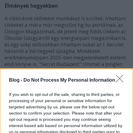
Élmények hegyekben
A cikkírások időnként munkákat is szültek: írhattam
cikkeket a mára már megszűnt hg.hu portálnak, az
Octogon Magazinnak, de jelent meg fotós cikkem az
Óbudai Gázgyárról egy energiaipari magazinban is,
és egy szép időszakban írhattam sokat az I. kerület
házairól a Várnegyed újságba. Mindezek
eredményeképpen 2025-ben megjelenhetett életem
első könyve is, "Secret Budapest" címmel a Jonglez
Publishing kiadásában. És egy idegenvezetői
vizsgával a zsebemben már városi sétákat is
Blog -
Do Not Process My Personal Information
összeállítok és vezetek.
If you wish to opt-out of the sale, sharing to third parties, or
Ugyanakkor talán én vagyok az utolsó, aki elhagyja
processing of your personal or sensitive information for
ezt a süllyedő hajót. Ma már szinte senki nem ír és
targeted advertising by us, please use the below opt-out
nem olvas blogokat, a formátum kihalni látszik. A
section to confirm your selection. Please note that after your
korábban több ezres, sőt, számos alkalommal több
opt-out request is processed you may continue seeing
tízezres olvasottságú posztok helyett 2025 második
interest-based ads based on personal information utilized by
felében már az 1000 feletti olvasottságnak is örülni
us or personal information disclosed to third parties prior to