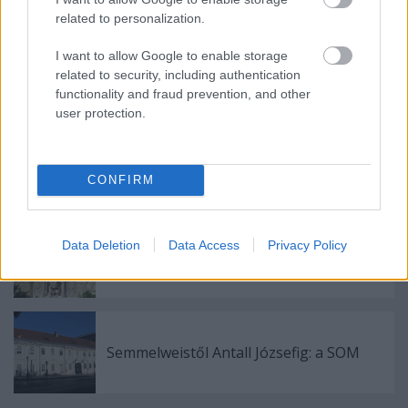
related to personalization.
I want to allow Google to enable storage
A Váralagút története: építéstől átadásig
related to security, including authentication
functionality and fraud prevention, and other
user protection.
Mi lenne, ha női neve lenne?
CONFIRM
Data Deletion
Data Access
Privacy Policy
Mátyás király emléke a torony falán
Semmelweistől Antall Józsefig: a SOM