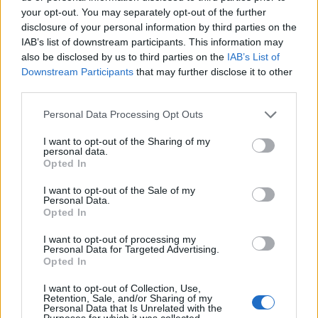
kell. Az Indafotót kinyírták, az index2 oldal eltűnt, a
your opt-out. You may separately opt-out of the further
blog.hu doboza egyre lejjebb süllyed az Index
disclosure of your personal information by third parties on the
címlapon.
IAB’s list of downstream participants. This information may
also be disclosed by us to third parties on the
IAB’s List of
Másfél évtized alatt bizony szívemhez nőtt ez az
Downstream Participants
that may further disclose it to other
egész. És épp ezért tartott ilyen sokáig az is, hogy
third parties.
elengedjem. Körülöttem már szinte mindenki kihalt,
pedig remek blogok sora íródott a blog.hu felületén.
Please note that this website/app uses one or more Google
Personal Data Processing Opt Outs
services and may gather and store information including but
Csak néhány példa, a teljesség igénye nélkül:
not limited to your visit or usage behaviour. You may click to
I want to opt-out of the Sharing of my
Zubreczki Dávid
(2020-ig),
A Városliget Barátai
personal data.
grant or deny consent to Google and its third-party tags to
(2024-ig), a
Városépítési Főosztály
(2014-ig), az
Opted In
use your data for below specified purposes in below Google
Örökségfigyelő
(2018-ig),
Nagykörút
(2016-ig), a
consent section.
Közlekedő Tömeg
(2020-ig),
Gary Greyhound
(2016-
I want to opt-out of the Sale of my
Personal Data.
ig), a
Kép-Tér
blog (2023-ig), a
Kalef
(2016-ig), a
Opted In
Csabáéknál
(2021-ig), az
Elherdált Örökségünk
(2023-ig).
I want to opt-out of processing my
Personal Data for Targeted Advertising.
Opted In
És akkor most elengedem végül én is. Drop mic.
I want to opt-out of Collection, Use,
Üdvözlettel:
Retention, Sale, and/or Sharing of my
Personal Data that Is Unrelated with the
Papp Géza
Purposes for which it was collected.