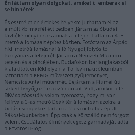
Én láttam olyan dolgokat, amiket ti emberek el
se hinnétek
És eszméletlen érdekes helyekre juthattam el az
elmúlt kb. másfél évtizedben. Jártam az óbudai
távhőkéményben és annak a tetején. Láttam a 4-es
metró állomásait építés közben. Fotóztam az Árpád
híd, metróállomásnál álló Nyugdíjfolyósító
tornyának a tetejéről. Jártam a Nemzeti Múzeum
tetején és a pincéjében. Budafokon barlanglakásból
kialakított emlékhelyen, a Törley-mauzóleumban,
láthattam a KPMG művészeti gyűjteményét,
Nemcsics Antal műtermét, Bejártam a Fiumei úti
sírkert lenyűgöző mauzóleumait. Volt, amikor a fél
BKV sajtóosztály velem nyomozta, hogy mi van
felírva a 3-as metró Deák tér állomásán azokra a
betűs csempékre. Jártam a 2-es metróhoz épült
Rákosi-bunkerben. Épp csak a Körszálló nem forgott
velem. Csodálatos élmények egész garmadáját adta
a Fővárosi Blog.