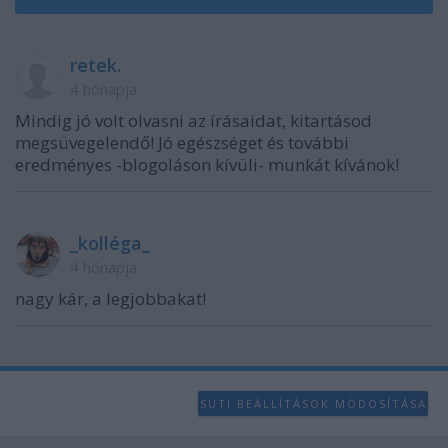
retek.
4 hónapja
Mindig jó volt olvasni az írásaidat, kitartásod
megsüvegelendő! Jó egészséget és további
eredményes -blogoláson kívüli- munkát kívánok!
_kolléga_
4 hónapja
nagy kár, a legjobbakat!
SÜTI BEÁLLÍTÁSOK MÓDOSÍTÁSA