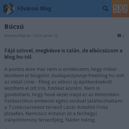
Fővárosi Blog
Búcsú
fovarosi.blog.hu
•
2026. június 10.
2
Fájó szívvel, megkésve is talán, de elbúcsúzom a
blog.hu-tól.
A pontos évre már nem is emlékszem, hogy mikor
kezdtem el blogolni. budapestjovoje.freeblog.hu volt
az oldal címe - főleg az akkori új építkezésekről
kezdtem el ott írni, fotókat közölni. Nem is
gondoltam, hogy hová vezet majd ez az életemben.
Fantasztikus emberek egész sorával találkozhattam:
a Tüskecsarnokot tervező Lázár Antaltól Finta
Józsefen, Nemcsics Antalon át a ferihegyi
irányítótorony tervezőjéig, Náder Ivánig.