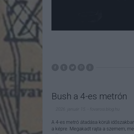
Bush a 4-es metrón
2026. január 15.
-
fovarosi.blog.hu
A 4-es metró átadása körüli időszakban
a képre. Megakadt rajta a szemem, mer