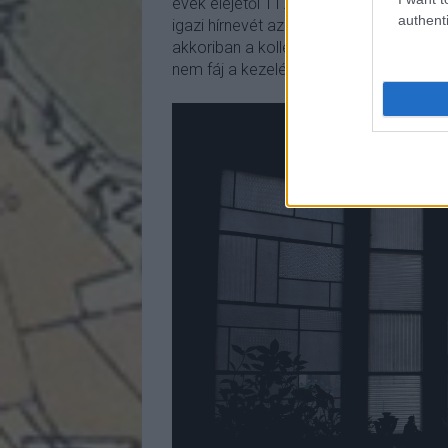
évek elejétől 117 közleményt és 7 tankön
authenti
igazi hírnevét az hozta meg, hogy bátra
akkoriban a kollégái még nagyon ódzkod
nem fáj a kezelés.