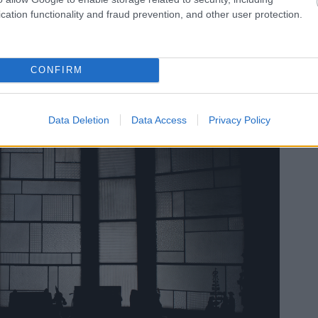
yvet jelentetett meg. Az ügyfelei ezért tisztelhették, de
cation functionality and fraud prevention, and other user protection.
n használta az érzéstelenítő szereket, amelyektől
tak. Így az a híre ment, hogy ő az a fogorvos, akinél
CONFIRM
Data Deletion
Data Access
Privacy Policy