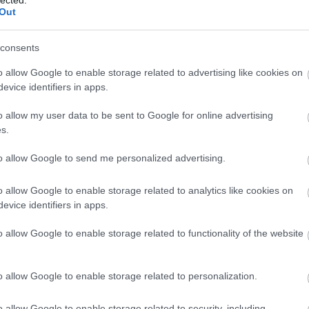
 a múltból
Out
consents
 utca egyik házában fantasztikus időkapszula
o allow Google to enable storage related to advertising like cookies on
a korszak sztárépítészével megterveztetett
evice identifiers in apps.
ében megőrizte eredeti kialakítását és
 világítótesteken át a váróhelyiség íróasztaláig
o allow my user data to be sent to Google for online advertising
s.
to allow Google to send me personalized advertising.
r (1892-1965) az első világháború idején a Sophie nevű
o allow Google to enable storage related to analytics like cookies on
zabó József sztomatológus hívta meg a budapesti
evice identifiers in apps.
. Ő szervezte meg a szövettani laboratóriumot és a
o allow Google to enable storage related to functionality of the website
emi magántanár volt. Elbocsátották, mert a fajvédő
em volt hajlandó belépni. (Akkoriban sok zsidó
ől az Apponyi Poliklinika fogászati osztályának
o allow Google to enable storage related to personalization.
giai Közlöny alapító főszerkesztője volt.
i betegségekkel foglalkozó tudományág.) Már a 20-as
o allow Google to enable storage related to security, including