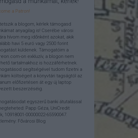
mogasd a munkámat, kérlek!
ome a Patron!
tetszik a blogom, kérlek támogasd
kámat anyagilag is! Cserébe városi
ára hívom meg időnként azokat, akik
alább havi 5 euró vagy 2500 forint
ogatást küldenek. Támogatóim a
reon.com-on exkluzív, a blogon nem
rhető tartalmakhoz is hozzáférhetnek.
ogatásod segítségével tudom fizetni a
kám költségeit a könyvtári tagságtól az
anum előfizetésen át egy új laptop
vezett beszerzéséig.
ogatásodat egyszerű banki átutalással
megteheted: Papp Géza, UniCredit
k, 10918001-00000022-65590047.
lemény: Fővárosi Blog