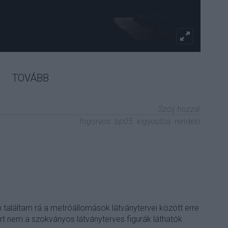
TOVÁBB
Szólj hozzá!
fogorvos
bp05
kigyoutca
rendelo
 találtam rá a metróállomások látványtervei között erre
t nem a szokványos látványterves figurák láthatók