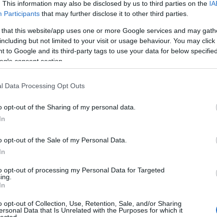
. This information may also be disclosed by us to third parties on the
IA
Aj
Drop mic.
Participants
that may further disclose it to other third parties.
 that this website/app uses one or more Google services and may gath
including but not limited to your visit or usage behaviour. You may click 
 to Google and its third-party tags to use your data for below specifi
ogle consent section.
l Data Processing Opt Outs
Ke
o opt-out of the Sharing of my personal data.
In
Kö
o opt-out of the Sale of my Personal Data.
In
RSS
bej
to opt-out of processing my Personal Data for Targeted
ing.
At
2
komment
In
bej
o opt-out of Collection, Use, Retention, Sale, and/or Sharing
ersonal Data that Is Unrelated with the Purposes for which it
lected.