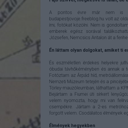
A pontos évre már nem is em
budapestjovoje.freeblog.hu volt az olda
írni, fotókat közölni. Nem is gondolt
emberek egész sorával találkozhatt
Józsefen, Nemcsics Antalon át a feriheg
Én láttam olyan dolgokat, amiket ti 
És eszméletlen érdekes helyekre jut
óbudai távhőkéményben és annak a te
Fotóztam az Árpád híd, metróállomásná
Nemzeti Múzeum tetején és a pincéjébe
Törley-mauzóleumban, láthattam a KP
Bejártam a Fiumei úti sírkert lenyűg
velem nyomozta, hogy mi van felír
csempékre. Jártam a 2-es metróhoz
forgott velem. Csodálatos élmények e
Élmények hegyekben