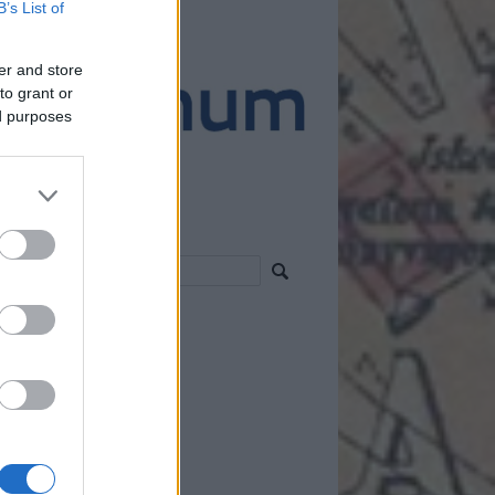
B’s List of
ánló
er and store
to grant or
ed purposes
resés
vess!
 2.0
egyzések
,
kommentek
om
egyzések
,
kommentek