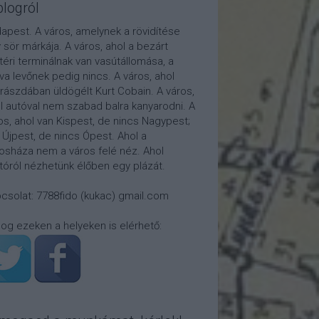
blogról
apest. A város, amelynek a rövidítése
 sör márkája. A város, ahol a bezárt
téri terminálnak van vasútállomása, a
tva levőnek pedig nincs. A város, ahol
rászdában üldögélt Kurt Cobain. A város,
l autóval nem szabad balra kanyarodni. A
os, ahol van Kispest, de nincs Nagypest;
 Újpest, de nincs Ópest. Ahol a
osháza nem a város felé néz. Ahol
átóról nézhetünk élőben egy plázát.
csolat: 7788fido (kukac) gmail.com
log ezeken a helyeken is elérhető: