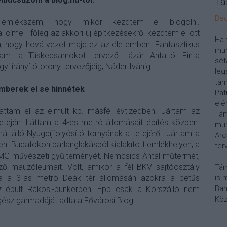
Tá
Bec
lékszem, hogy mikor kezdtem el blogolni.
l címe - főleg az akkori új építkezésekről kezdtem el ott
Ha 
am, hogy hová vezet majd ez az életemben. Fantasztikus
mun
am: a Tüskecsarnokot tervező Lázár Antaltól Finta
sét
yi irányítótorony tervezőjéig, Náder Ivánig.
leg
tám
emberek el se hinnétek
Pat
elé
hattam el az elmúlt kb. másfél évtizedben. Jártam az
Tám
tején. Láttam a 4-es metró állomásait építés közben.
mun
l álló Nyugdíjfolyósító tornyának a tetejéről. Jártam a
Arc
n. Budafokon barlanglakásból kialakított emlékhelyen, a
ter
MG művészeti gyűjteményét, Nemcsics Antal műtermét,
öző mauzóleumait. Volt, amikor a fél BKV sajtóosztály
Tám
va a 3-as metró Deák tér állomásán azokra a betűs
is 
Ban
 épült Rákosi-bunkerben. Épp csak a Körszálló nem
Köz
gész garmadáját adta a Fővárosi Blog.