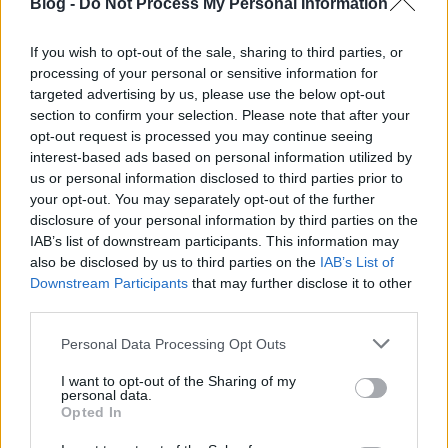
Blog -
Do Not Process My Personal Information
If you wish to opt-out of the sale, sharing to third parties, or
processing of your personal or sensitive information for
targeted advertising by us, please use the below opt-out
section to confirm your selection. Please note that after your
opt-out request is processed you may continue seeing
interest-based ads based on personal information utilized by
Pápai nuncius és gótikus ülőfülke: a
us or personal information disclosed to third parties prior to
Dísz tér 4-5. története
your opt-out. You may separately opt-out of the further
disclosure of your personal information by third parties on the
fovarosi.blog.hu
•
2025. március 10.
0
IAB’s list of downstream participants. This information may
also be disclosed by us to third parties on the
IAB’s List of
Downstream Participants
that may further disclose it to other
Mai, kissé leegyszerűsített homlokzatával már nem
third parties.
kelt akkora feltűnést a téren, pedig a Dísz tér 4-5.
alatti palotának számos illusztris vendége ...
Please note that this website/app uses one or more Google
Personal Data Processing Opt Outs
services and may gather and store information including but
not limited to your visit or usage behaviour. You may click to
I want to opt-out of the Sharing of my
personal data.
grant or deny consent to Google and its third-party tags to
Opted In
use your data for below specified purposes in below Google
consent section.