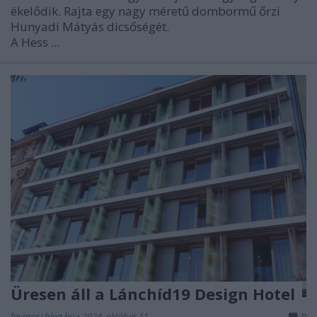
ékelődik. Rajta egy nagy méretű dombormű őrzi
Hunyadi Mátyás dicsőségét.
A Hess ...
Üresen áll a Lánchíd19 Design Hotel
fovarosi.blog.hu
•
2024. október 11.
0