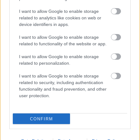
I want to allow Google to enable storage
related to analytics like cookies on web or
device identifiers in apps.
I want to allow Google to enable storage
related to functionality of the website or app.
I want to allow Google to enable storage
related to personalization.
I want to allow Google to enable storage
related to security, including authentication
A Burg Hotel és ami a helyére kerül a
functionality and fraud prevention, and other
Várban
user protection.
fovarosi.blog.hu
•
2024. december 10.
1
CONFIRM
A MAVIR épületének lebontása után 2022-ben újabb
épület kapcsán merült fel a kérdés: hogyan
értékeljük a második világháború utáni ...