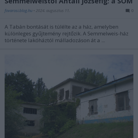
Semmelweistől Antall Józsefig: a SOM
fovarosi.blog.hu
•
2024. augusztus 11.
0
A Tabán bontását is túlélte az a ház, amelyben
különleges gyűjtemény rejtőzik. A Semmelweis-ház
története lakóháztól málladozáson át a ...