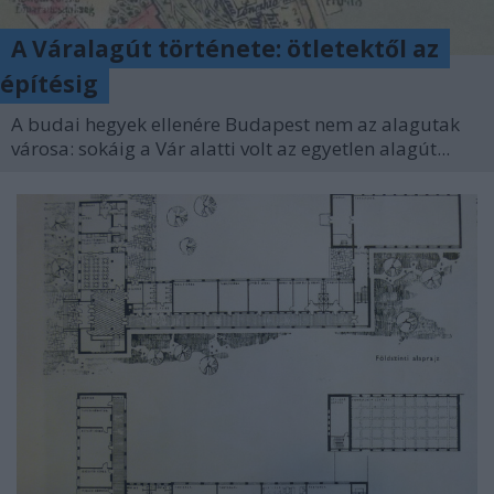
A Váralagút története: ötletektől az
építésig
A budai hegyek ellenére Budapest nem az alagutak
városa: sokáig a Vár alatti volt az egyetlen alagút...