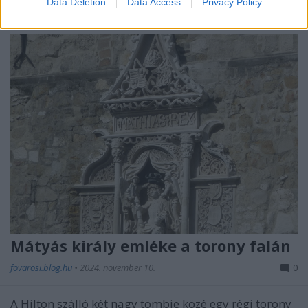
Data Deletion
Data Access
Privacy Policy
Mátyás király emléke a torony falán
fovarosi.blog.hu
•
2024. november 10.
0
A Hilton szálló két nagy tömbje közé egy régi torony