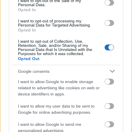
I want to opt-out of the Sale of my
Personal Data.
Opted In
I want to opt-out of processing my
Personal Data for Targeted Advertising.
Opted In
I want to opt-out of Collection, Use,
Retention, Sale, and/or Sharing of my
Personal Data that Is Unrelated with the
Purposes for which it was collected.
Opted Out
A Batthyány-palota a Dísz téren
Google consents
fovarosi.blog.hu
•
2025. február 10.
0
I want to allow Google to enable storage
related to advertising like cookies on web or
device identifiers in apps.
Mária Terézia is megszállt itt, Majláth Györgyöt
pedig itt érte a halál. 1956-ban barna csuhás
I want to allow my user data to be sent to
szerzetes, 1959 után óvodások is jártak ide. ...
Google for online advertising purposes.
I want to allow Google to send me
personalized advertising.