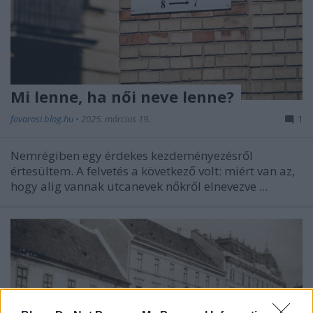
Mi lenne, ha női neve lenne?
fovarosi.blog.hu
•
2025. március 19.
1
Nemrégiben egy érdekes kezdeményezésről
értesültem. A felvetés a következő volt: miért van az,
hogy alig vannak utcanevek nőkről elnevezve ...