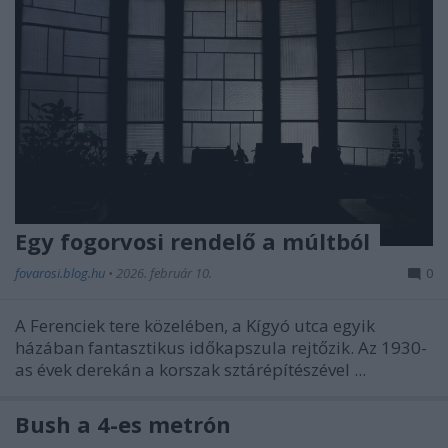
Egy fogorvosi rendelő a múltból
fovarosi.blog.hu
•
2026. február 10.
0
A Ferenciek tere közelében, a Kígyó utca egyik
házában fantasztikus időkapszula rejtőzik. Az 1930-
as évek derekán a korszak sztárépítészével ...
Bush a 4-es metrón