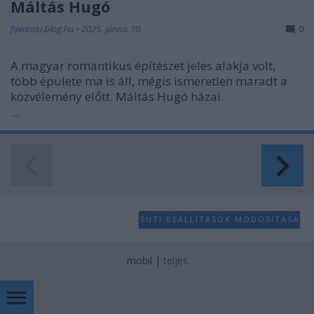
Máltás Hugó
fovarosi.blog.hu
•
2025. június 10.
0
A magyar romantikus építészet jeles alakja volt,
több épülete ma is áll, mégis ismeretlen maradt a
közvélemény előtt. Máltás Hugó házai.
...
SÜTI BEÁLLÍTÁSOK MÓDOSÍTÁSA
mobil
|
teljes