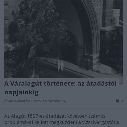
A Váralagút története: az átadástól
napjainkig
fovarosi.blog.hu
•
2025. szeptember 10.
0
Az Alagút 1857-es átadását követően számos
problémával kellett megküzdeni a vízszivárgástól a