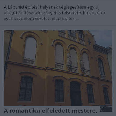
A Lánchíd építési helyének véglegesítése egy új
alagút építésének igényét is felvetette. Innen több
éves küzdelem vezetett el az építés ...
A romantika elfeledett mestere,