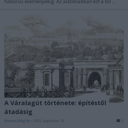
háborús eseményekig. Az alábbiakban ezt a bő ...
A Váralagút története: építéstől
átadásig
fovarosi.blog.hu
•
2025. augusztus 10.
2