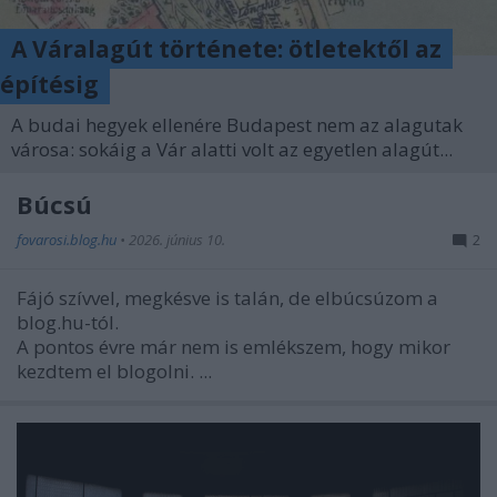
A Váralagút története: ötletektől az
építésig
A budai hegyek ellenére Budapest nem az alagutak
városa: sokáig a Vár alatti volt az egyetlen alagút...
Búcsú
fovarosi.blog.hu
•
2026. június 10.
2
Fájó szívvel, megkésve is talán, de elbúcsúzom a
blog.hu-tól.
A pontos évre már nem is emlékszem, hogy mikor
kezdtem el blogolni. ...