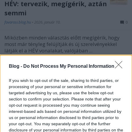
HÉV: tervezik, megígérik, aztán
semmi
fovarosi.blog.hu
•
2026. január 10.
0
Miközben minden választás előtt megígérik, hogy
most már tényleg felújítják és új szerelvényekkel
látják el a HÉV vonalakat, valójában ...
Blog -
Do Not Process My Personal Information
If you wish to opt-out of the sale, sharing to third parties, or
processing of your personal or sensitive information for
targeted advertising by us, please use the below opt-out
section to confirm your selection. Please note that after your
opt-out request is processed you may continue seeing
interest-based ads based on personal information utilized by
us or personal information disclosed to third parties prior to
your opt-out. You may separately opt-out of the further
disclosure of your personal information by third parties on the