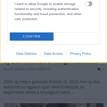
I want to allow Google to enable storage
related to security, including authentication
functionality and fraud prevention, and other
user protection.
CONFIRM
Data Deletion
Data Access
Privacy Policy
Új élet költözött a Hengermalomba
fovarosi.blog.hu
•
2025. október 01.
0
2005-ig még a gabonát őrölték itt. 2025-ben új élet
költözött az egykori ipari létesítménybe, és
bejárhatók lettek a lenyűgöző belső ...