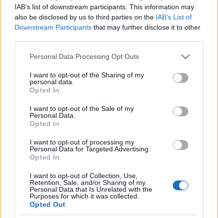
IAB’s list of downstream participants. This information may
also be disclosed by us to third parties on the
IAB’s List of
Downstream Participants
that may further disclose it to other
És újjászülettek az ólomüveg
third parties.
ablakok!
Please note that this website/app uses one or more Google
Personal Data Processing Opt Outs
services and may gather and store information including but
fovarosi.blog.hu
•
2025. december 10.
0
not limited to your visit or usage behaviour. You may click to
I want to opt-out of the Sharing of my
personal data.
grant or deny consent to Google and its third-party tags to
Opted In
Igen, ez is megtörténhet Budapesten, nem csak a
use your data for below specified purposes in below Google
leromlás és a pusztulás!
consent section.
I want to opt-out of the Sale of my
...
Personal Data.
Opted In
I want to opt-out of processing my
Personal Data for Targeted Advertising.
Opted In
I want to opt-out of Collection, Use,
Retention, Sale, and/or Sharing of my
Personal Data that Is Unrelated with the
Purposes for which it was collected.
Opted Out