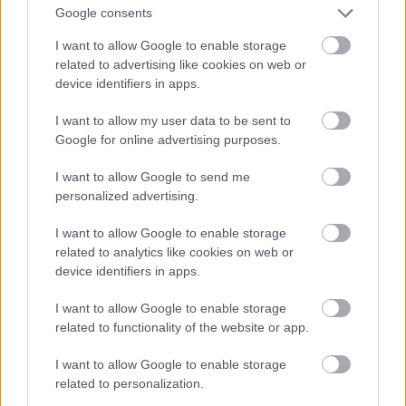
Google consents
I want to allow Google to enable storage
related to advertising like cookies on web or
device identifiers in apps.
I want to allow my user data to be sent to
Meghökkentő terek a Mérleg
Google for online advertising purposes.
utcában: ilyen lett a Mamaison Hotel
I want to allow Google to send me
Chain Bridge
personalized advertising.
fovarosi.blog.hu
•
2025. november 10.
0
I want to allow Google to enable storage
related to analytics like cookies on web or
Münnich Aladár modern irodaházából született újjá
device identifiers in apps.
a Varrodesign bevállalós belsőépítészetével egy ház
a Mérleg utcában. Bent jártam, ...
I want to allow Google to enable storage
related to functionality of the website or app.
I want to allow Google to enable storage
related to personalization.