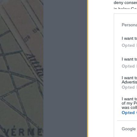
deny consent
in below Go
Persona
I want t
Opted 
I want t
Opted 
I want 
Advertis
Opted 
I want t
of my P
was col
Opted 
Google 