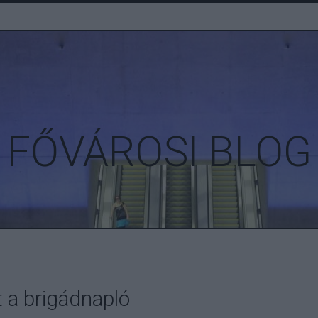
FŐVÁROSI BLOG
t a brigádnapló