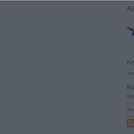
Aj
Ke
Kö
RSS
bej
At
bej