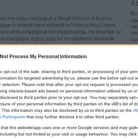
A 
Bud
ház ma nyitja meg kapuit a Margit körúton. A Kozma
egy
ljában a rendrakáskor előkerült a Fővárosi Mozi Üzemi
rep
szocialista brigádjának két brigádnaplója. Ha lehántjuk az
nyi
si maszlagot, egész szép kis mozitörténet kerekedik
cuk
aho
vár
Not Process My Personal Information
van
Vár
TOVÁBB
lel
to opt-out of the sale, sharing to third parties, or processing of your per
formation for targeted advertising by us, please use the below opt-out s
Kap
r selection. Please note that after your opt-out request is processed y
2
komment
eing interest-based ads based on personal information utilized by us or
zi
mozik
atriummozi
fomo
balazsbelabrigad
balazsbela
A b
disclosed to third parties prior to your opt-out. You may separately opt-
losure of your personal information by third parties on the IAB’s list of
. This information may also be disclosed by us to third parties on the
IA
Participants
that may further disclose it to other third parties.
 that this website/app uses one or more Google services and may gath
including but not limited to your visit or usage behaviour. You may click 