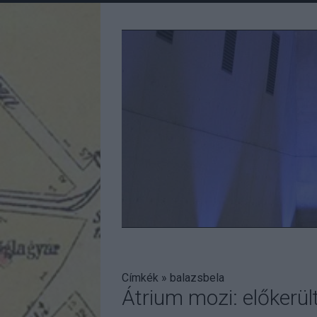
Címkék
»
balazsbela
Átrium mozi: előkerül