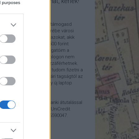
mogasd a munkámat, kérlek!
ed purposes
ome a Patron!
tetszik a blogom, kérlek támogasd
kámat anyagilag is! Cserébe városi
ára hívom meg időnként azokat, akik
alább havi 5 euró vagy 2500 forint
ogatást küldenek. Támogatóim a
reon.com-on exkluzív, a blogon nem
rhető tartalmakhoz is hozzáférhetnek.
ogatásod segítségével tudom fizetni a
kám költségeit a könyvtári tagságtól az
anum előfizetésen át egy új laptop
vezett beszerzéséig.
ogatásodat egyszerű banki átutalással
megteheted: Papp Géza, UniCredit
k, 10918001-00000022-65590047.
lemény: Fővárosi Blog