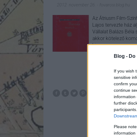
2012. november 26.
-
fovarosi.blog.hu
Az Átriusm Film-Szín
Lajos tervezte ház a
Vállalat Balázs Béla 
akkor kötelező komc
ki…
Blog -
Do 
If you wish 
sensitive in
confirm you
continue se
mo
information 
further disc
participants
Downstream 
Please note
information 