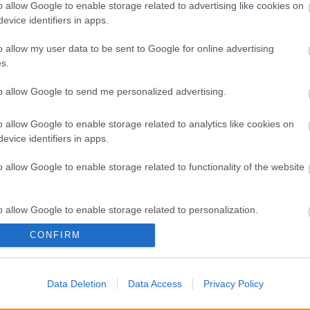
A 
o allow Google to enable storage related to advertising like cookies on
evice identifiers in apps.
Bú
Egy
o allow my user data to be sent to Google for online advertising
Bus
s.
HÉV
És 
to allow Google to send me personalized advertising.
Meg
let
o allow Google to enable storage related to analytics like cookies on
Új 
evice identifiers in apps.
A V
nap
o allow Google to enable storage related to functionality of the website
A V
A V
A r
o allow Google to enable storage related to personalization.
Hu
10 
CONFIRM
o allow Google to enable storage related to security, including
To
cation functionality and fraud prevention, and other user protection.
Fa
Data Deletion
Data Access
Privacy Policy