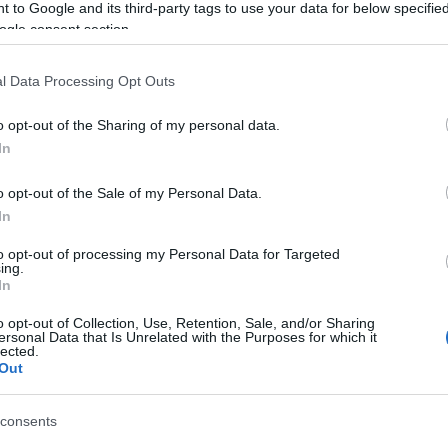
Tá
 to Google and its third-party tags to use your data for below specifi
ogle consent section.
Bec
Ha 
l Data Processing Opt Outs
mun
sét
o opt-out of the Sharing of my personal data.
leg
In
tám
Pat
o opt-out of the Sale of my Personal Data.
elé
In
Tám
mun
to opt-out of processing my Personal Data for Targeted
Arc
ing.
In
ter
o opt-out of Collection, Use, Retention, Sale, and/or Sharing
Tám
ersonal Data that Is Unrelated with the Purposes for which it
is 
lected.
Out
Ban
Köz
consents