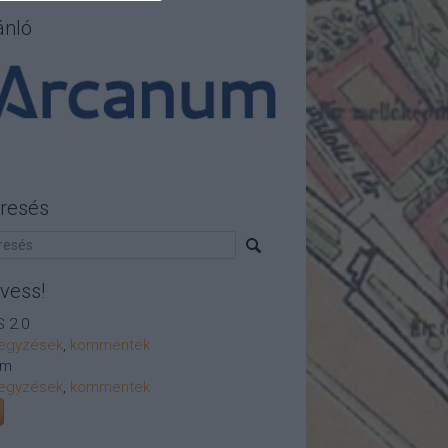
ánló
resés
vess!
 2.0
egyzések
,
kommentek
om
egyzések
,
kommentek