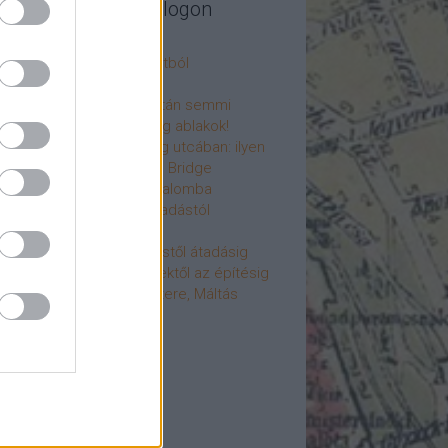
legújabb cikkek a blogon
csú
 fogorvosi rendelő a múltból
h a 4-es metrón
: tervezik, megígérik, aztán semmi
újjászülettek az ólomüveg ablakok!
hökkentő terek a Mérleg utcában: ilyen
t a Mamaison Hotel Chain Bridge
élet költözött a Hengermalomba
áralagút története: az átadástól
jainkig
áralagút története: építéstől átadásig
áralagút története: ötletektől az építésig
omantika elfeledett mestere, Máltás
gó
éve hunyt el Dúl Dezső
vább
...
cebook