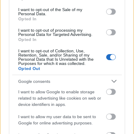
use your data for below specified purposes in below Google
fovarosi.blog.hu
•
2020. június 26.
0
consent section.
I want to opt-out of the Sale of my
Personal Data.
Opted In
Hogyan lett egy nagy gondolatból megépült
boulevard? Miért és hogyan épült ki Budapesten az
I want to opt-out of processing my
Personal Data for Targeted Advertising.
Andrássy út? Az Andrássy út 1877 körül Klösz
Opted In
György felvételén
I want to opt-out of Collection, Use,
Retention, Sale, and/or Sharing of my
Personal Data that Is Unrelated with the
Purposes for which it was collected.
Opted Out
Google consents
I want to allow Google to enable storage
related to advertising like cookies on web or
device identifiers in apps.
I want to allow my user data to be sent to
Google for online advertising purposes.