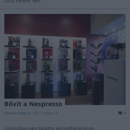
Liszt Ferenc téri…
Bővít a Nespresso
fovarosi.blog.hu
•
2011. június 25.
0
Júniusban egy sajátos épületbejáráson,