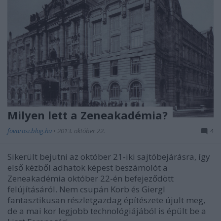
Milyen lett a Zeneakadémia?
fovarosi.blog.hu
•
2013. október 22.
4
Sikerült bejutni az október 21-iki sajtóbejárásra, így
első kézből adhatok képest beszámolót a
Zeneakadémia október 22-én befejeződött
felújításáról. Nem csupán Korb és Giergl
fantasztikusan részletgazdag építészete újult meg,
de a mai kor legjobb technológiájából is épült be a