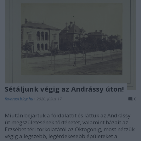
Sétáljunk végig az Andrássy úton!
fovarosi.blog.hu
•
2020. július 17.
0
Miután bejártuk a földalattit és láttuk az Andrássy
út megszületésének történetét, valamint házait az
Erzsébet téri torkolatától az Oktogonig, most nézzük
végig a legszebb, legérdekesebb épületeket a