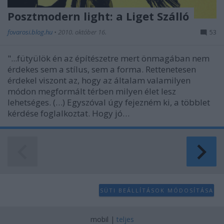
Posztmodern light: a Liget Szálló
fovarosi.blog.hu
•
2010. október 16.
53
"...fütyülök én az építészetre mert önmagában nem
érdekes sem a stílus, sem a forma. Rettenetesen
érdekel viszont az, hogy az általam valamilyen
módon megformált térben milyen élet lesz
lehetséges. (…) Egyszóval úgy fejezném ki, a többlet
kérdése foglalkoztat. Hogy jó…
SÜTI BEÁLLÍTÁSOK MÓDOSÍTÁSA
mobil
|
teljes