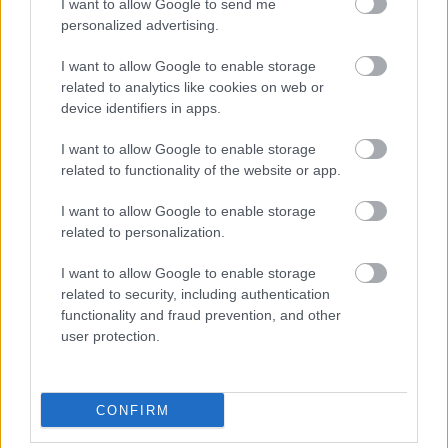
I want to allow Google to send me
personalized advertising.
Tetőteraszos szállodaként kelt új
I want to allow Google to enable storage
életre a Szabadkőműves Ház
related to analytics like cookies on web or
device identifiers in apps.
fovarosi.blog.hu
•
2019. május 28.
0
I want to allow Google to enable storage
Különleges épületben nyitotta meg kapuit a Mystery
related to functionality of the website or app.
Hotel Budapest 2019-ben: az épület egykor a
szabadkőművesek titkos gyűléseinek épült. Számos
I want to allow Google to enable storage
terme a nagyközönség számára is nyitott, érdemes
related to personalization.
benézni!
I want to allow Google to enable storage
related to security, including authentication
functionality and fraud prevention, and other
user protection.
CONFIRM