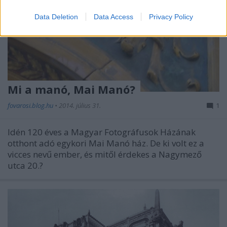
Data Deletion
Data Access
Privacy Policy
Mi a manó, Mai Manó?
fovarosi.blog.hu
•
2014. július 31.
1
Idén 120 éves a Magyar Fotográfusok Házának
otthont adó egykori Mai Manó ház. De ki volt ez a
vicces nevű ember, és mitől érdekes a Nagymező
utca 20.?