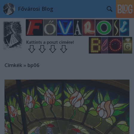
Fővárosi Blog
Címkék
»
bp06