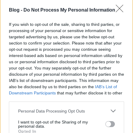
Miután bejártuk a földalattit és láttuk az Andrássy
Blog -
Do Not Process My Personal Information
út megszületésének történetét, most nézzük végig a
legszebb, legérdekesebb épületeket Budapest
If you wish to opt-out of the sale, sharing to third parties, or
legelegánsabb sugárútján!
processing of your personal or sensitive information for
targeted advertising by us, please use the below opt-out
section to confirm your selection. Please note that after your
opt-out request is processed you may continue seeing
interest-based ads based on personal information utilized by
us or personal information disclosed to third parties prior to
your opt-out. You may separately opt-out of the further
disclosure of your personal information by third parties on the
IAB’s list of downstream participants. This information may
also be disclosed by us to third parties on the
IAB’s List of
Downstream Participants
that may further disclose it to other
third parties.
Please note that this website/app uses one or more Google
Personal Data Processing Opt Outs
services and may gather and store information including but
not limited to your visit or usage behaviour. You may click to
I want to opt-out of the Sharing of my
personal data.
grant or deny consent to Google and its third-party tags to
Sugár, Andrássy, Népköztársaság
Opted In