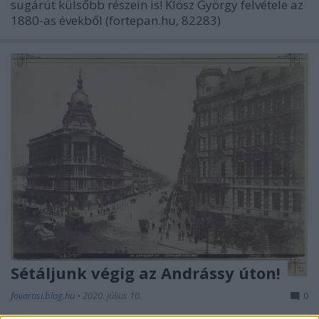
sugárút külsőbb részein is! Klösz György felvétele az
1880-as évekből (fortepan.hu, 82283)
Sétáljunk végig az Andrássy úton!
fovarosi.blog.hu
•
2020. július 10.
0