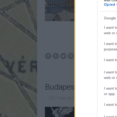
Opted 
Google 
I want t
web or d
I want t
purpose
budapest
park
I want 
I want t
web or d
Budapest legnagyobb
I want t
or app.
2021. február 20.
-
fovarosi.blog.hu
I want t
Amikor a szovjet csa
hatalmat, egyik els
I want t