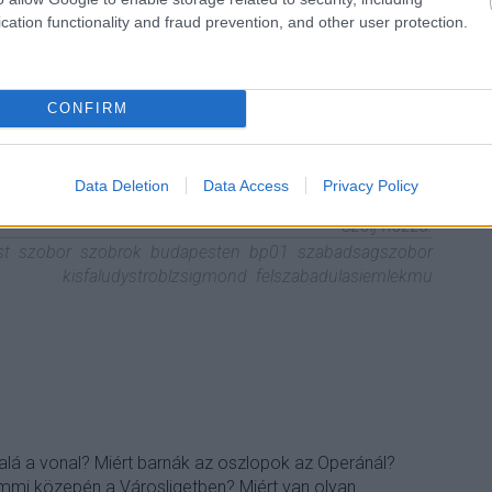
netes látvány a régi fotón látni, hogy az obeliszk már
cation functionality and fraud prevention, and other user protection.
t téren, de mögötte a házak még teljesen romosak. Az
…
CONFIRM
TOVÁBB
Data Deletion
Data Access
Privacy Policy
Szólj hozzá!
st
szobor
szobrok
budapesten
bp01
szabadsagszobor
kisfaludystroblzsigmond
felszabadulasiemlekmu
n alá a vonal? Miért barnák az oszlopok az Operánál?
semmi közepén a Városligetben? Miért van olyan