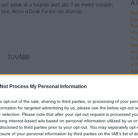
A 
st adtak át a felújítás alatt álló 3-as metró vonalán.
 tere, illetve a Deák Ferenc tér állomás.
Bú
Egy
Bus
HÉV
És 
Meg
let
TOVÁBB
Új 
A V
nap
1
komment
A V
bkv
bp05
deakter
deakferencter
metro3
aranyjanosutca
A V
Not Process My Personal Information
A r
Hu
to opt-out of the sale, sharing to third parties, or processing of your per
10 
a tér
formation for targeted advertising by us, please use the below opt-out s
To
r selection. Please note that after your opt-out request is processed y
eing interest-based ads based on personal information utilized by us or
Fa
disclosed to third parties prior to your opt-out. You may separately opt-
losure of your personal information by third parties on the IAB’s list of
 a tér helyén. Blaha Lujza az egyik itteni házban lakott,