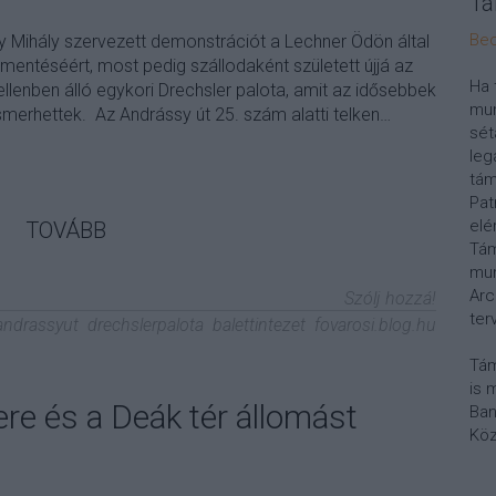
Tá
Bec
Mihály szervezett demonstrációt a Lechner Ödön által
mentéséért, most pedig szállodaként született újjá az
Ha 
llenben álló egykori Drechsler palota, amit az idősebbek
mun
ismerhettek. Az Andrássy út 25. szám alatti telken…
sét
leg
tám
Pat
elé
TOVÁBB
Tám
mun
Arc
Szólj hozzá!
ter
andrassyut
drechslerpalota
balettintezet
fovarosi.blog.hu
Tám
is 
ere és a Deák tér állomást
Ban
Köz