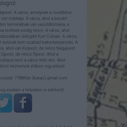
blogról
apest. A város, amelynek a rövidítése
 sör márkája. A város, ahol a bezárt
téri terminálnak van vasútállomása, a
tva levőnek pedig nincs. A város, ahol
rászdában üldögélt Kurt Cobain. A város,
l autóval nem szabad balra kanyarodni. A
os, ahol van Kispest, de nincs Nagypest;
 Újpest, de nincs Ópest. Ahol a
osháza nem a város felé néz. Ahol
átóról nézhetünk élőben egy plázát.
csolat: 7788fido (kukac) gmail.com
log ezeken a helyeken is elérhető: