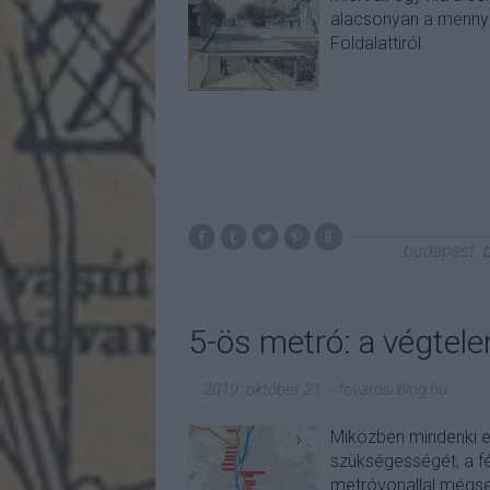
alacsonyan a menny
Földalattiról.
budapest
5-ös metró: a végtele
2019. október 21.
-
fovarosi.blog.hu
Miközben mindenki el
szükségességét, a fé
metróvonallal mégse