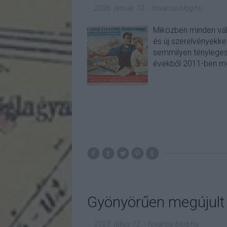
2026. január 10.
-
fovarosi.blog.hu
Miközben minden vála
és új szerelvényekkel
semmilyen tényleges
évekből 2011-ben mé
Gyönyörűen megújult 
2023. július 12.
-
fovarosi.blog.hu