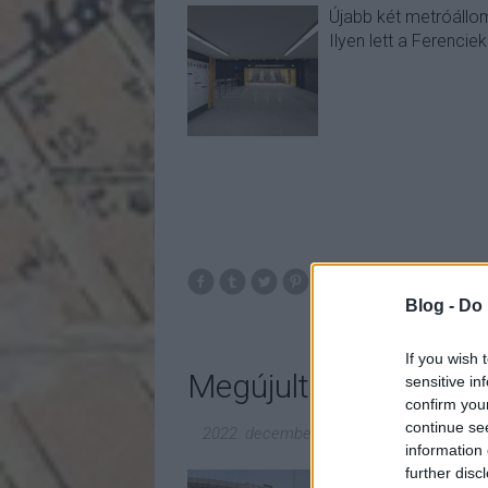
Újabb két metróállomá
Ilyen lett a Ferenciek
budapest
Blog -
Do 
If you wish 
Megújult a Blaha Lujz
sensitive in
confirm you
continue se
2022. december 09.
-
fovarosi.blog.hu
information 
further disc
Valamikor még tó állt