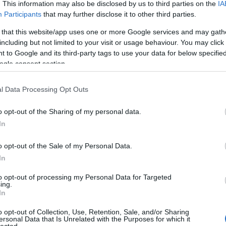
. This information may also be disclosed by us to third parties on the
IA
g első mozgólépcsője és Budapest első lámpás
Aj
Participants
that may further disclose it to other third parties.
 Blaha Lujza tér története a kezdetektől a 2022-es
 that this website/app uses one or more Google services and may gath
including but not limited to your visit or usage behaviour. You may click 
 to Google and its third-party tags to use your data for below specifi
ogle consent section.
TOVÁBB
l Data Processing Opt Outs
Ke
o opt-out of the Sharing of my personal data.
4
komment
In
udapest
felujitas
blahalujzater
bp08
tortenete
ujjaepites
Kö
o opt-out of the Sale of my Personal Data.
In
sten
RSS
bej
to opt-out of processing my Personal Data for Targeted
ing.
At
In
bej
 több új parkot is átadtak Budapesten. Járjuk be őket
o opt-out of Collection, Use, Retention, Sale, and/or Sharing
ersonal Data that Is Unrelated with the Purposes for which it
lected.