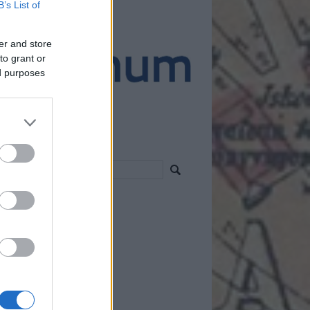
B’s List of
ánló
er and store
to grant or
ed purposes
resés
vess!
 2.0
egyzések
,
kommentek
om
egyzések
,
kommentek