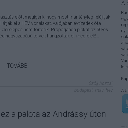
A 
Bud
sztás előtt megígérik, hogy most már tényleg felújítják
egy
 látják el a HÉV vonalakat, valójában évtizedek óta
rep
 előrelépés nem történik. Propaganda plakát az 50-es
nyi
g nagyszabású tervek hangzottak el: megfelelő…
cuk
aho
vár
van
Vár
TOVÁBB
lel
Kap
Szólj hozzá!
budapest
mav
hev
A b
ez a palota az Andrássy úton