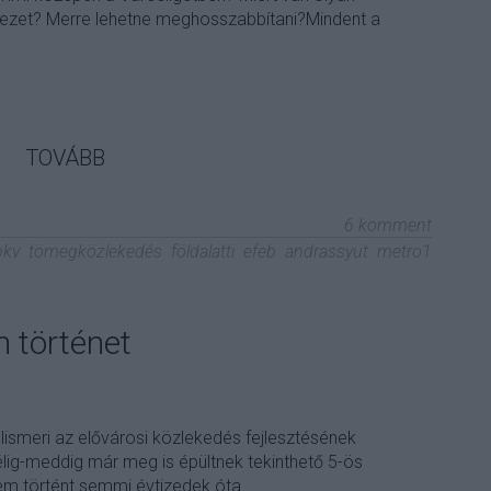
ezet? Merre lehetne meghosszabbítani?Mindent a
TOVÁBB
6
komment
bkv
tömegközlekedés
földalatti
efeb
andrassyut
metro1
n történet
ismeri az elővárosi közlekedés fejlesztésének
lig-meddig már meg is épültnek tekinthető 5-ös
m történt semmi évtizedek óta.