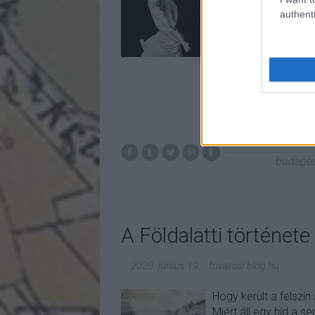
maguknak. Elég döbbe
authenti
ott fénylik a Gellér
első megrendelések
budape
A Földalatti története
2020. június 19.
-
fovarosi.blog.hu
Hogy került a felszí
Miért áll egy híd a 