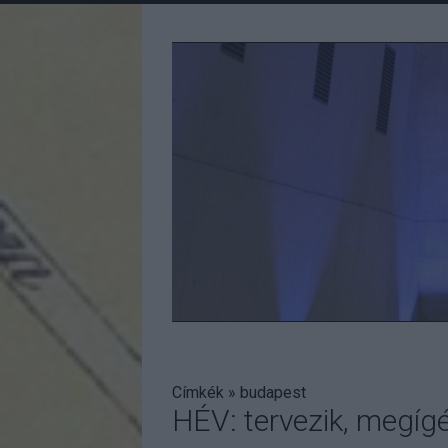
Címkék
»
budapest
HÉV: tervezik, megíg