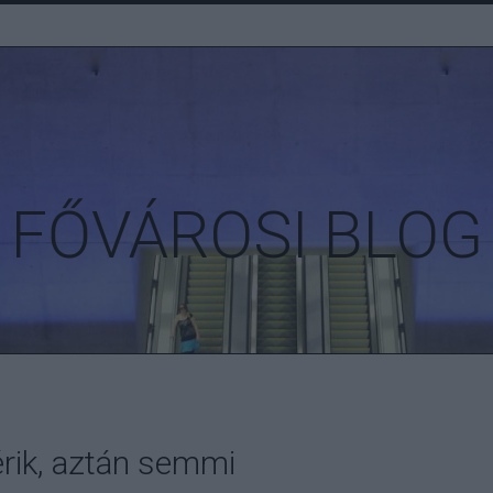
FŐVÁROSI BLOG
érik, aztán semmi