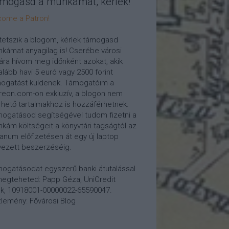
mogasd a munkámat, kérlek!
ome a Patron!
tetszik a blogom, kérlek támogasd
kámat anyagilag is! Cserébe városi
ára hívom meg időnként azokat, akik
alább havi 5 euró vagy 2500 forint
ogatást küldenek. Támogatóim a
reon.com-on exkluzív, a blogon nem
rhető tartalmakhoz is hozzáférhetnek.
ogatásod segítségével tudom fizetni a
kám költségeit a könyvtári tagságtól az
anum előfizetésen át egy új laptop
vezett beszerzéséig.
ogatásodat egyszerű banki átutalással
megteheted: Papp Géza, UniCredit
k, 10918001-00000022-65590047.
lemény: Fővárosi Blog