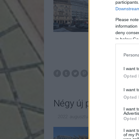
participants
de itt volt az orszá
Downstream 
kereszteződése is. A
felújításig.
Please note
information 
deny consent
in below Go
Persona
I want t
Opted 
b
I want t
Opted 
Négy új park Budape
I want 
Advertis
2022. augusztus 19.
-
fovarosi.blog.hu
Opted 
Az elmúlt hónapokban
I want t
of my P
együtt!
was col