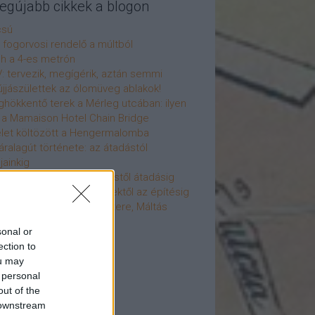
legújabb cikkek a blogon
csú
 fogorvosi rendelő a múltból
h a 4-es metrón
: tervezik, megígérik, aztán semmi
újjászülettek az ólomüveg ablakok!
hökkentő terek a Mérleg utcában: ilyen
t a Mamaison Hotel Chain Bridge
élet költözött a Hengermalomba
áralagút története: az átadástól
jainkig
áralagút története: építéstől átadásig
áralagút története: ötletektől az építésig
omantika elfeledett mestere, Máltás
gó
sonal or
éve hunyt el Dúl Dezső
ection to
vább
...
ou may
 personal
cebook
out of the
 downstream