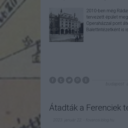
2010-ben még Ráday 
tervezett épület meg
Operaházzal pont áte
Balettintézetként is 
budapest
Átadták a Ferenciek t
2023. január 22.
-
fovarosi.blog.hu