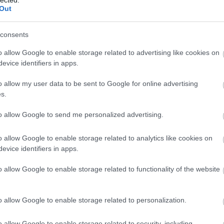
Out
consents
o allow Google to enable storage related to advertising like cookies on
evice identifiers in apps.
TOVÁBB
o allow my user data to be sent to Google for online advertising
s.
Szólj hozzá!
bp05
bp13
bp03
zoldfeluletek
bastyautca
vizafogopark
to allow Google to send me personalized advertising.
punkosdfurdopark
baratpatak
tancsicspark
o allow Google to enable storage related to analytics like cookies on
evice identifiers in apps.
 szobra
o allow Google to enable storage related to functionality of the website
o allow Google to enable storage related to personalization.
patok végül átvették a visszavonuló németektől a
ő dolguk az volt, hogy emlékműveket emeljenek
o allow Google to enable storage related to security, including