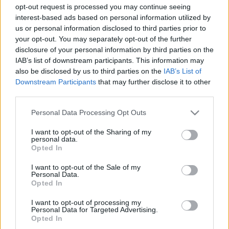
opt-out request is processed you may continue seeing
projektet…
interest-based ads based on personal information utilized by
us or personal information disclosed to third parties prior to
London Eye után Budapest Eye?
your opt-out. You may separately opt-out of the further
disclosure of your personal information by third parties on the
fovarosi.blog.hu
•
2007. augusztus 28.
0
IAB’s list of downstream participants. This information may
also be disclosed by us to third parties on the
IAB’s List of
Egy érdekes, ám minden bizonnyal nagy vitákat
Downstream Participants
that may further disclose it to other
kavaró ötletet vitatott meg a Központi Tervtanács a
third parties.
közelmúltban. A Citadellán épülne meg egy 50
Please note that this website/app uses one or more Google
Personal Data Processing Opt Outs
méter magasra emelkedő, két turistabusznyi utast
services and may gather and store information including but
felemelni képes üvegfalú kabin. A kabin egy fix
not limited to your visit or usage behaviour. You may click to
I want to opt-out of the Sharing of my
oszlopon mozogna föl-le, akár egy…
personal data.
grant or deny consent to Google and its third-party tags to
Opted In
use your data for below specified purposes in below Google
consent section.
I want to opt-out of the Sale of my
Personal Data.
Opted In
I want to opt-out of processing my
Personal Data for Targeted Advertising.
Opted In