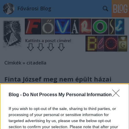
Fővárosi Blog
Címkék
»
citadella
Finta József meg nem épült házai
fovarosi.blog.hu
•
2011. február 26.
57
Blog -
Do Not Process My Personal Information
Cikksorozat Finta Józsefről A cikksorozat befejező
If you wish to opt-out of the sale, sharing to third parties, or
részében Finta József néhány meg nem valósult terve
processing of your personal or sensitive information for
következik - a teljesség igénye nélkül. Aki sokat
targeted advertising by us, please use the below opt-out
tervez, annak sok meg nem épült műve lesz. Vagy
section to confirm your selection. Please note that after your
mert nem ő nyer a pályázaton, vagy mert az egész