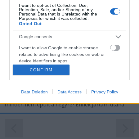
I want to opt-out of Collection, Use,
Retention, Sale, and/or Sharing of my
Personal Data that Is Unrelated with the
Purposes for which it was collected.
Opted Out
Google consents
I want to allow Google to enable storage
A meg nem épült Budapest: Gellért-
related to advertising like cookies on web or
device identifiers in apps.
hegyi tervek
CONFIRM
I want to allow my user data to be sent to
fovarosi.blog.hu
•
2007. június 14.
0
Google for online advertising purposes.
Számos olyan tervet ismerünk a Gellért-hegy
Data Deletion
Data Access
Privacy Policy
I want to allow Google to send me
környékén is, amelyekből végül nem lett semmi. Mi
personalized advertising.
minden nem épült a hegyre? Ennek jártam utána.
I want to allow Google to enable storage
related to analytics like cookies on web or
device identifiers in apps.
I want to allow Google to enable storage