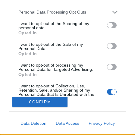
third parties.
került a tér…
Please note that this website/app uses one or more Google
Personal Data Processing Opt Outs
services and may gather and store information including but
Megújult a Budai Vigadó
not limited to your visit or usage behaviour. You may click to
I want to opt-out of the Sharing of my
personal data.
grant or deny consent to Google and its third-party tags to
fovarosi.blog.hu
•
2008. május 06.
0
Opted In
use your data for below specified purposes in below Google
consent section.
I want to opt-out of the Sale of my
Az 19. század végén a székesfőváros a pesti után
Personal Data.
Opted In
Budán is Vigadó épületet kívánt építtetni. A tervezési
pályázat egyik nyertese az a Kallina Mór lett, akinek
I want to opt-out of processing my
nevéhez fűződik a második világháborúban
Personal Data for Targeted Advertising.
lebombázott Dísz téri volt Honvéd Főparancsnokság
Opted In
megtervezése is.…
I want to opt-out of Collection, Use,
Retention, Sale, and/or Sharing of my
Personal Data that Is Unrelated with the
Purposes for which it was collected.
CONFIRM
Opted Out
Google consents
Data Deletion
Data Access
Privacy Policy
I want to allow Google to enable storage
SÜTI BEÁLLÍTÁSOK MÓDOSÍTÁSA
related to advertising like cookies on web or