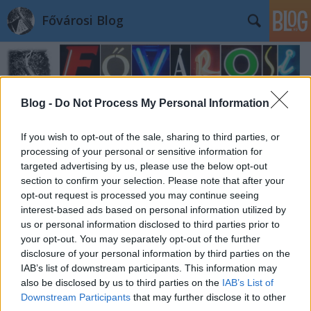
Fővárosi Blog
Blog -
Do Not Process My Personal Information
If you wish to opt-out of the sale, sharing to third parties, or
Címkék
»
corvinter
processing of your personal or sensitive information for
targeted advertising by us, please use the below opt-out
section to confirm your selection. Please note that after your
Vígadjon Budán is!
opt-out request is processed you may continue seeing
interest-based ads based on personal information utilized by
fovarosi.blog.hu
•
2010. január 30.
0
us or personal information disclosed to third parties prior to
your opt-out. You may separately opt-out of the further
2010 január 30-án, azaz ma lett 110 éves a Budai
disclosure of your personal information by third parties on the
Vígadó épülete. Ennek alkalmából megnézzük a
IAB’s list of downstream participants. This information may
házat! Ehhez a gyönyörű kis Corvin térre kell
also be disclosed by us to third parties on the
IAB’s List of
elsétálnunk. Az elmúlt években a tér utca felőli
Downstream Participants
that may further disclose it to other
oldalán álló régi házakat sorra felújították, majd sor