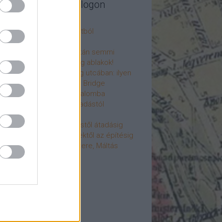
legújabb cikkek a blogon
csú
 fogorvosi rendelő a múltból
h a 4-es metrón
: tervezik, megígérik, aztán semmi
újjászülettek az ólomüveg ablakok!
hökkentő terek a Mérleg utcában: ilyen
t a Mamaison Hotel Chain Bridge
élet költözött a Hengermalomba
áralagút története: az átadástól
jainkig
áralagút története: építéstől átadásig
áralagút története: ötletektől az építésig
omantika elfeledett mestere, Máltás
gó
éve hunyt el Dúl Dezső
vább
...
cebook