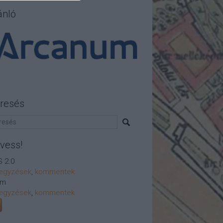
ánló
resés
vess!
 2.0
egyzések
,
kommentek
om
egyzések
,
kommentek