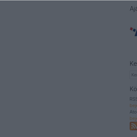
Aj
Ke
Kö
RSS
bej
At
bej