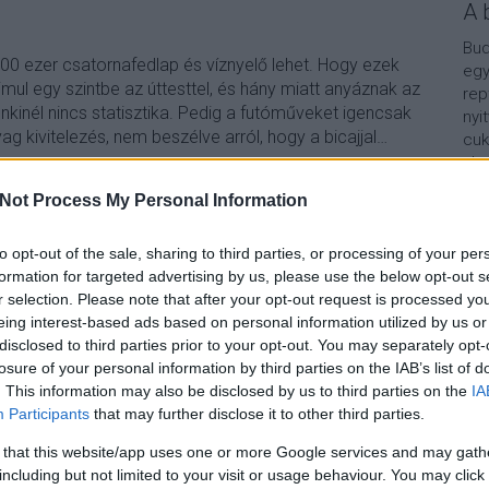
A 
Bud
00 ezer csatornafedlap és víznyelő lehet. Hogy ezek
egy
mul egy szintbe az úttesttel, és hány miatt anyáznak az
rep
enkinél nincs statisztika. Pedig a futóműveket igencsak
nyi
ag kivitelezés, nem beszélve arról, hogy a bicajjal…
cuk
aho
vár
Not Process My Personal Information
van
Vár
lel
to opt-out of the sale, sharing to third parties, or processing of your per
TOVÁBB
formation for targeted advertising by us, please use the below opt-out s
Kap
r selection. Please note that after your opt-out request is processed y
eing interest-based ads based on personal information utilized by us or
Szólj hozzá!
A b
disclosed to third parties prior to your opt-out. You may separately opt-
losure of your personal information by third parties on the IAB’s list of
veszelyes
csatornafedel
hianyzo
fcsm
. This information may also be disclosed by us to third parties on the
IA
Participants
that may further disclose it to other third parties.
 that this website/app uses one or more Google services and may gath
including but not limited to your visit or usage behaviour. You may click 