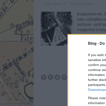
2009. június 17.
-
fovarosi.blog.hu
Budapesten kb. 2
hány százaléka si
autósok - erről s
megterheli a hany
Blog -
Do 
If you wish 
sensitive in
confirm you
continue se
information 
further disc
participants
Downstream 
Please note
information 