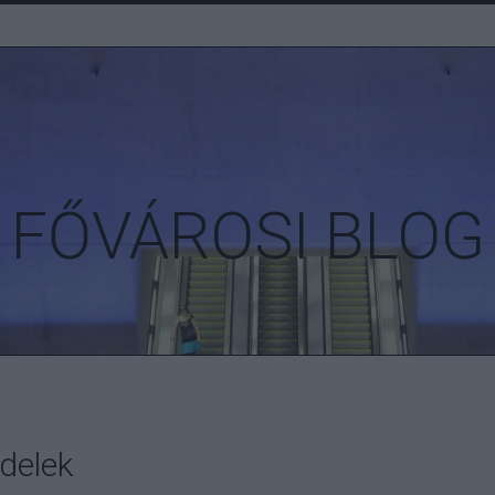
FŐVÁROSI BLOG
delek