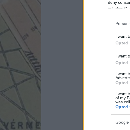
deny consent
in below Go
Persona
I want t
Opted 
I want t
Opted 
I want 
Advertis
Opted 
I want t
of my P
was col
Opted 
Google 