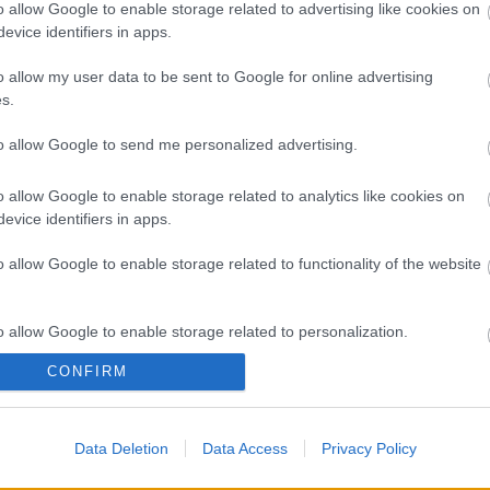
A 
o allow Google to enable storage related to advertising like cookies on
evice identifiers in apps.
Bú
Egy
o allow my user data to be sent to Google for online advertising
Bus
s.
HÉV
És 
to allow Google to send me personalized advertising.
Meg
let
o allow Google to enable storage related to analytics like cookies on
Új 
evice identifiers in apps.
A V
nap
o allow Google to enable storage related to functionality of the website
A V
A V
A r
o allow Google to enable storage related to personalization.
Hu
10 
CONFIRM
o allow Google to enable storage related to security, including
To
cation functionality and fraud prevention, and other user protection.
Fa
Data Deletion
Data Access
Privacy Policy