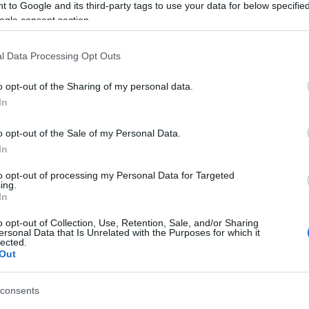
Tá
 to Google and its third-party tags to use your data for below specifi
ogle consent section.
Bec
Ha 
l Data Processing Opt Outs
mun
sét
o opt-out of the Sharing of my personal data.
leg
In
tám
Pat
o opt-out of the Sale of my Personal Data.
elé
In
Tám
mun
to opt-out of processing my Personal Data for Targeted
Arc
ing.
In
ter
o opt-out of Collection, Use, Retention, Sale, and/or Sharing
Tám
ersonal Data that Is Unrelated with the Purposes for which it
is 
lected.
Out
Ban
Köz
consents