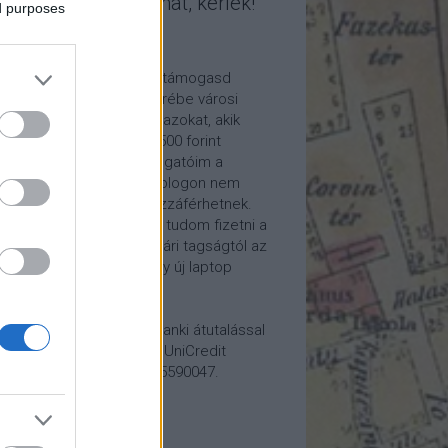
mogasd a munkámat, kérlek!
ed purposes
ome a Patron!
tetszik a blogom, kérlek támogasd
kámat anyagilag is! Cserébe városi
ára hívom meg időnként azokat, akik
alább havi 5 euró vagy 2500 forint
ogatást küldenek. Támogatóim a
reon.com-on exkluzív, a blogon nem
rhető tartalmakhoz is hozzáférhetnek.
ogatásod segítségével tudom fizetni a
kám költségeit a könyvtári tagságtól az
anum előfizetésen át egy új laptop
vezett beszerzéséig.
ogatásodat egyszerű banki átutalással
megteheted: Papp Géza, UniCredit
k, 10918001-00000022-65590047.
lemény: Fővárosi Blog