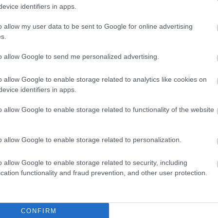
evice identifiers in apps.
12 december
Aj
o allow my user data to be sent to Google for online advertising
s.
to allow Google to send me personalized advertising.
évvel ezelőtti hírekből válogatunk, a Népszava korabeli
ksorozat összes megjelent tagja itt olvasható.
p korabeli hirdetései szolgálnak. "az építkezést, a
o allow Google to enable storage related to analytics like cookies on
e való tekintettel, valószínűleg csak a tavasszal fogják…
evice identifiers in apps.
Ke
o allow Google to enable storage related to functionality of the website
TOVÁBB
o allow Google to enable storage related to personalization.
Kö
RSS
o allow Google to enable storage related to security, including
bej
Szólj hozzá!
cation functionality and fraud prevention, and other user protection.
At
4
szechenyifurdo
foldalatti
1912
romaifurdo
praterutca
bej
praterutcaiiskola
kenyergyar
CONFIRM