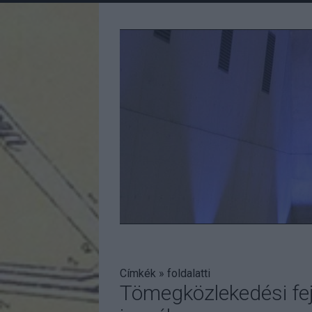
Címkék
»
foldalatti
Tömegközlekedési fej