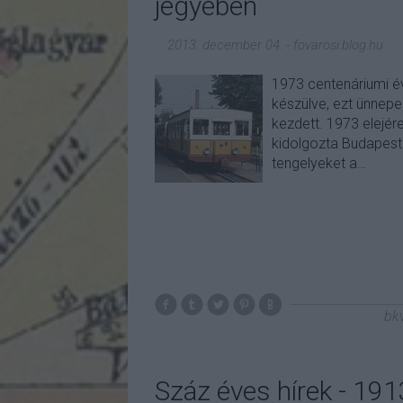
jegyében
2013. december 04.
-
fovarosi.blog.hu
1973 centenáriumi év
készülve, ezt ünnep
kezdett. 1973 elejé
kidolgozta Budapest á
tengelyeket a…
bk
Száz éves hírek - 19