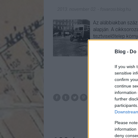
2013. november 02.
-
fovarosi.blog.hu
Az alábbiakban száz é
alapján. A cikksoroza
tisztviselőtelep körn
Prostituáltak az isko
Blog -
Do 
If you wish 
sensitive in
confirm you
continue se
information 
further disc
busz
csillaghe
participants
foldalatti
s
Downstream 
Please note
information 
deny consent