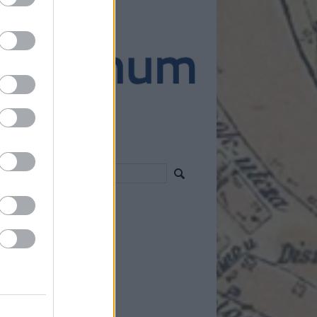
ánló
resés
vess!
 2.0
egyzések
,
kommentek
om
egyzések
,
kommentek