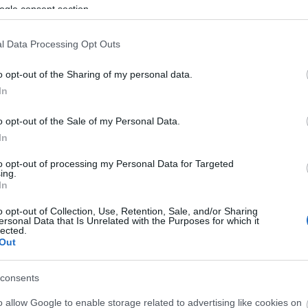
3 március
A 
ogle consent section.
Bú
Egy
l Data Processing Opt Outs
Bus
vvel ezelőtti hírekből válogatunk, Az Est korabeli cikkei
HÉV
o opt-out of the Sharing of my personal data.
t összes megjelent tagja itt olvasható. "A melyik ifjú ezt
És 
In
 sírva fogadja meg, hogy szerzetes lesz belőle."
Meg
let
o opt-out of the Sale of my Personal Data.
Új 
In
A V
nap
to opt-out of processing my Personal Data for Targeted
A V
ing.
TOVÁBB
In
A V
A r
o opt-out of Collection, Use, Retention, Sale, and/or Sharing
Hu
ersonal Data that Is Unrelated with the Purposes for which it
Szólj hozzá!
lected.
10 
sz
gundel
oktogon
1913
allatkert
autobusz
gellertfurdo
Out
To
veszetimuzeum
foldalatti
kilianlaktanya
kacsacsoruemlos
budapesthajo
Fa
consents
o allow Google to enable storage related to advertising like cookies on