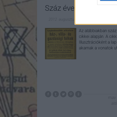
Száz éves hírek - 19
2012. augusztus 25.
-
fovarosi.blog.hu
Az alábbiakban száz 
cikkei alapján. A cik
Illusztrációként a la
akarnak a vonatok ut
mav
ald