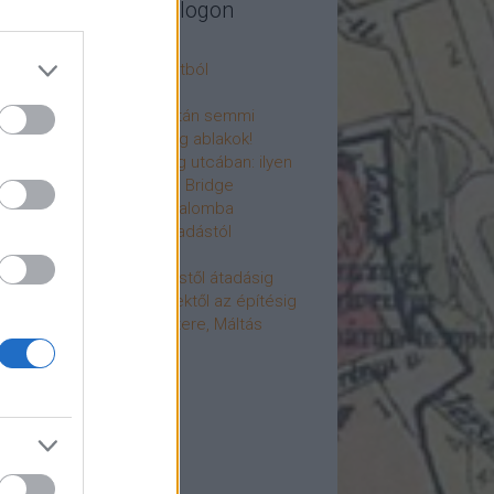
legújabb cikkek a blogon
csú
 fogorvosi rendelő a múltból
h a 4-es metrón
: tervezik, megígérik, aztán semmi
újjászülettek az ólomüveg ablakok!
hökkentő terek a Mérleg utcában: ilyen
t a Mamaison Hotel Chain Bridge
élet költözött a Hengermalomba
áralagút története: az átadástól
jainkig
áralagút története: építéstől átadásig
áralagút története: ötletektől az építésig
omantika elfeledett mestere, Máltás
gó
éve hunyt el Dúl Dezső
vább
...
cebook