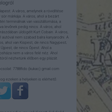
blogról
apest. A város, amelynek a rövidítése
 sör márkája. A város, ahol a bezárt
téri terminálnak van vasútállomása, a
tva levőnek pedig nincs. A város, ahol
rászdában üldögélt Kurt Cobain. A város,
l autóval nem szabad balra kanyarodni. A
os, ahol van Kispest, de nincs Nagypest;
 Újpest, de nincs Ópest. Ahol a
osháza nem a város felé néz. Ahol
átóról nézhetünk élőben egy plázát.
csolat: 7788fido (kukac) gmail.com
log ezeken a helyeken is elérhető: