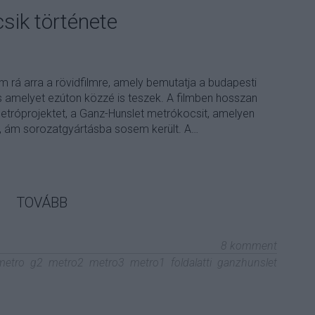
sik története
m rá arra a rövidfilmre, amely bemutatja a budapesti
s amelyet ezúton közzé is teszek. A filmben hosszan
etróprojektet, a Ganz-Hunslet metrókocsit, amelyen
, ám sorozatgyártásba sosem került. A…
TOVÁBB
8
komment
metro
g2
metro2
metro3
metro1
foldalatti
ganzhunslet