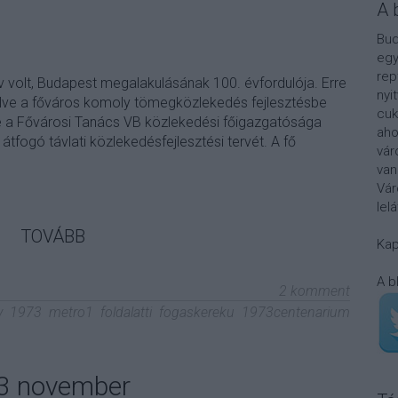
A 
Bud
egy
rep
 volt, Budapest megalakulásának 100. évfordulója. Erre
nyi
elve a főváros komoly tömegközlekedés fejlesztésbe
cuk
re a Fővárosi Tanács VB közlekedési főigazgatósága
aho
tfogó távlati közlekedésfejlesztési tervét. A fő
vár
van
Vár
lel
TOVÁBB
Kap
A b
2
komment
v
1973
metro1
foldalatti
fogaskereku
1973centenarium
13 november