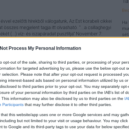
Tá
Bec
vvel ezelőtti hírekből válogatunk, Az Est korabeli cikkei
Ha 
t összes megjelent tagja itt olvasható. "...a csillaghegyi
mun
yékét (...) víz- és iszapáradat pusztítja" November 7:
sét
lák közelében. A VIII. kerületi bizottsági…
leg
tám
Not Process My Personal Information
Pat
elé
to opt-out of the sale, sharing to third parties, or processing of your per
Tám
formation for targeted advertising by us, please use the below opt-out s
TOVÁBB
mun
r selection. Please note that after your opt-out request is processed y
Arc
eing interest-based ads based on personal information utilized by us or
ter
disclosed to third parties prior to your opt-out. You may separately opt-
Szólj hozzá!
losure of your personal information by third parties on the IAB’s list of
gy
1913
prostitucio
autobusz
nemzetiszinhaz
rakocziut
Tám
. This information may also be disclosed by us to third parties on the
IA
troblalajos
gregussszobor
jokaiszobor
mechwartszobor
is 
Participants
that may further disclose it to other third parties.
Ban
delivasut
Köz
 that this website/app uses one or more Google services and may gath
including but not limited to your visit or usage behaviour. You may click 
 to Google and its third-party tags to use your data for below specifi