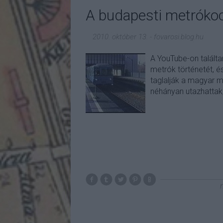
A budapesti metrókoc
2010. október 13.
-
fovarosi.blog.hu
A YouTube-on találta
metrók történetét, é
taglalják a magyar m
néhányan utazhattak