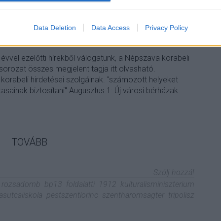
12 augusztus
Data Deletion
Data Access
Privacy Policy
évvel ezelőtti hírekből válogatunk, a Népszava korabeli
ksorozat összes megjelent tagja itt olvasható.
p korabeli hirdetései szolgálnak. "számozott helyeket
asainak biztosítani" Augusztus 1: Új városi bérházak.…
TOVÁBB
Szólj hozzá!
rozsadomb
bp13
foldalatti
1912
kulturalisminiszterium
asutcaiiskola
pestszentlorinc
szentharomsagter
tripolisz