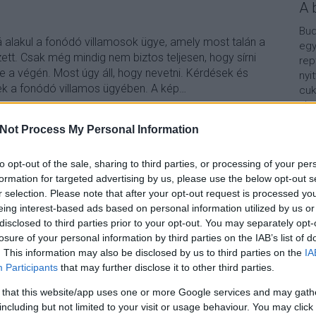
A 
Bud
alakul a fonódó villamosok ügye, amely most talán a
egy
zett. Csak még mindig nem biztos teljesen, hogy sírni
rep
e a végén. Most úgy áll, hogy nevetni. Kérdések és
nyi
k a fonódó villamos ügyében. A kép…
cuk
aho
vár
Not Process My Personal Information
van
Vár
TOVÁBB
lel
to opt-out of the sale, sharing to third parties, or processing of your per
formation for targeted advertising by us, please use the below opt-out s
Kap
r selection. Please note that after your opt-out request is processed y
10
komment
eing interest-based ads based on personal information utilized by us or
amos
bp03
bp02
moszkvater
fonodovillamos
villamos17
A b
disclosed to third parties prior to your opt-out. You may separately opt-
villamos19
villamos41
villamos61
becsiut
frankelleoutca
losure of your personal information by third parties on the IAB’s list of
arpadfejedelemutja
. This information may also be disclosed by us to third parties on the
IA
Participants
that may further disclose it to other third parties.
 that this website/app uses one or more Google services and may gath
including but not limited to your visit or usage behaviour. You may click 