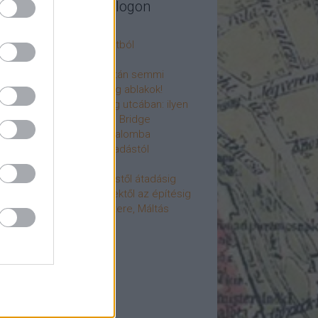
legújabb cikkek a blogon
csú
 fogorvosi rendelő a múltból
h a 4-es metrón
: tervezik, megígérik, aztán semmi
újjászülettek az ólomüveg ablakok!
hökkentő terek a Mérleg utcában: ilyen
t a Mamaison Hotel Chain Bridge
élet költözött a Hengermalomba
áralagút története: az átadástól
jainkig
áralagút története: építéstől átadásig
áralagút története: ötletektől az építésig
omantika elfeledett mestere, Máltás
gó
éve hunyt el Dúl Dezső
vább
...
cebook