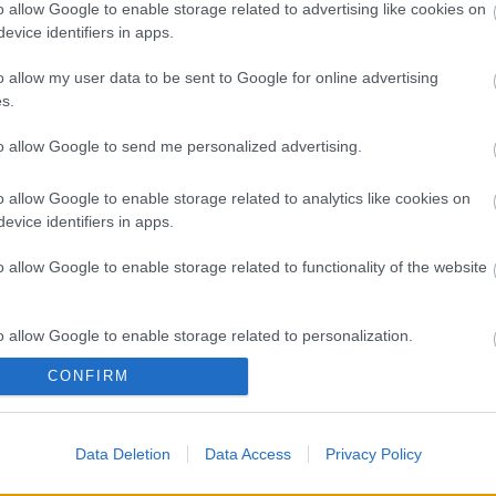
A 
o allow Google to enable storage related to advertising like cookies on
evice identifiers in apps.
Bú
Egy
o allow my user data to be sent to Google for online advertising
Bus
s.
HÉV
És 
to allow Google to send me personalized advertising.
Meg
let
o allow Google to enable storage related to analytics like cookies on
Új 
evice identifiers in apps.
A V
nap
o allow Google to enable storage related to functionality of the website
A V
A V
A r
o allow Google to enable storage related to personalization.
Hu
10 
CONFIRM
o allow Google to enable storage related to security, including
To
cation functionality and fraud prevention, and other user protection.
Fa
Data Deletion
Data Access
Privacy Policy