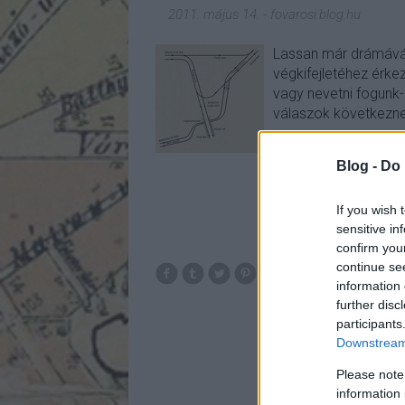
2011. május 14.
-
fovarosi.blog.hu
Lassan már drámává 
végkifejletéhez érke
vagy nevetni fogunk-
válaszok következne
Blog -
Do 
If you wish 
sensitive in
confirm you
continue se
bkv
vill
information 
further disc
participants
Downstream 
Please note
information 