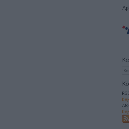
Aj
Ke
Kö
RSS
bej
At
bej