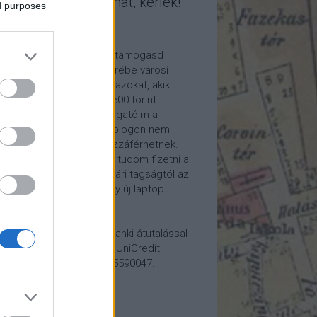
mogasd a munkámat, kérlek!
ed purposes
ome a Patron!
tetszik a blogom, kérlek támogasd
kámat anyagilag is! Cserébe városi
ára hívom meg időnként azokat, akik
alább havi 5 euró vagy 2500 forint
ogatást küldenek. Támogatóim a
reon.com-on exkluzív, a blogon nem
rhető tartalmakhoz is hozzáférhetnek.
ogatásod segítségével tudom fizetni a
kám költségeit a könyvtári tagságtól az
anum előfizetésen át egy új laptop
vezett beszerzéséig.
ogatásodat egyszerű banki átutalással
megteheted: Papp Géza, UniCredit
k, 10918001-00000022-65590047.
lemény: Fővárosi Blog