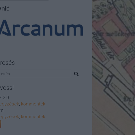
ánló
resés
vess!
 2.0
egyzések
,
kommentek
om
egyzések
,
kommentek