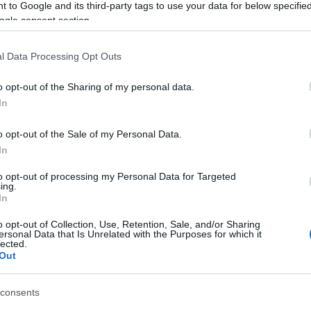
Tá
 to Google and its third-party tags to use your data for below specifi
ogle consent section.
Bec
Ha 
l Data Processing Opt Outs
mun
sét
o opt-out of the Sharing of my personal data.
leg
In
tám
Pat
o opt-out of the Sale of my Personal Data.
elé
In
Tám
mun
to opt-out of processing my Personal Data for Targeted
Arc
ing.
In
ter
o opt-out of Collection, Use, Retention, Sale, and/or Sharing
Tám
ersonal Data that Is Unrelated with the Purposes for which it
is 
lected.
Out
Ban
Köz
consents