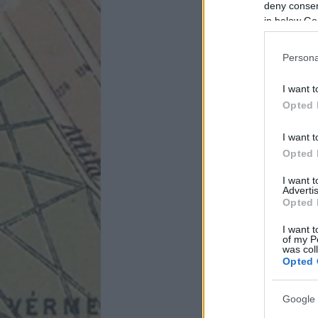
deny consent
in below Go
Persona
I want t
Opted 
I want t
Opted 
I want 
Advertis
Opted 
I want t
of my P
was col
Opted 
Google 