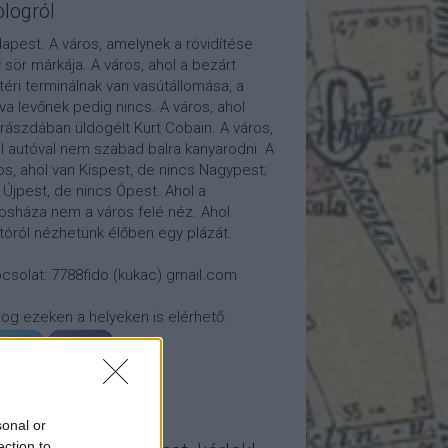
blogról
apest. A város, amelynek a rövidítése
 sör márkája. A város, ahol a bezárt
téri terminálnak van vasútállomása, a
tva levőnek pedig nincs. A város, ahol
rászdában üldögélt Kurt Cobain. A város,
l autóval nem szabad balra kanyarodni. A
os, ahol van Kispest, de nincs Nagypest;
 Újpest, de nincs Ópest. Ahol a
osháza nem a város felé néz. Ahol
átóról nézhetünk élőben egy plázát.
csolat: 7788fido (kukac) gmail.com
log ezeken a helyeken is elérhető:
sonal or
ection to