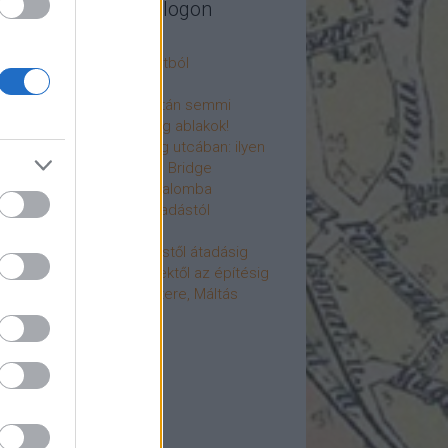
legújabb cikkek a blogon
csú
 fogorvosi rendelő a múltból
h a 4-es metrón
: tervezik, megígérik, aztán semmi
újjászülettek az ólomüveg ablakok!
hökkentő terek a Mérleg utcában: ilyen
t a Mamaison Hotel Chain Bridge
élet költözött a Hengermalomba
áralagút története: az átadástól
jainkig
áralagút története: építéstől átadásig
áralagút története: ötletektől az építésig
omantika elfeledett mestere, Máltás
gó
éve hunyt el Dúl Dezső
vább
...
cebook