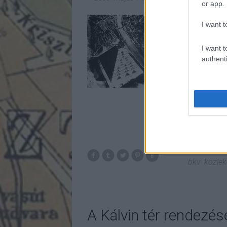
or app.
A Nagyvárad tér
I want t
vonatvisszafordít
első szakasz áta
I want t
vonalszakasz átad
authenti
bkv
kozle
A Kálvin tér rendezés