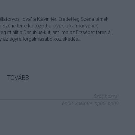
llatorvosi lova" a Kálvin tér. Eredetileg Széna térnek
ai Széna térre költözött a lovak takarmányának
leg itt állt a Danubius-kút, ami ma az Erzsébet téren áll,
hely az egyre forgalmasabb közlekedés…
TOVÁBB
Szólj hozzá!
bp08
kalvinter
bp05
bp09