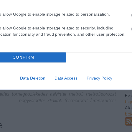
Aj
 másfeles mélységű, középperonos. Vágányzata
o allow Google to enable storage related to personalization.
ásra és tárolásra is alkalmas - ez abból adódik, hogy az
dásakor ez volt az ideiglenes végállomás. A
o allow Google to enable storage related to security, including
ásakor az ünnepélyt is itt tartották meg, a lépcsőt…
cation functionality and fraud prevention, and other user protection.
CONFIRM
Ke
TOVÁBB
Data Deletion
Data Access
Privacy Policy
Kö
Szólj hozzá!
kedes
tomegkozlekedes
kalvinter
metro3
metro3sorozat
RSS
nagyvaradter
klinikak
ferenckorut
ferenciektere
bej
At
bej
e