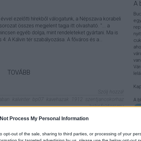
A 
Bud
évvel ezelőtti hírekből válogatunk, a Népszava korabeli
egy
ksorozat összes megjelent tagja itt olvasható. "... a
rep
nincsen egyéb dolga, mint rendeleteket gyártani. Ma is
nyi
us 4: A Kálvin tér szabályozása. A főváros és a…
cuk
aho
vár
van
Vár
TOVÁBB
lel
Kap
Szólj hozzá!
aban
kalvinter
bp07
kavehazak
1912
szentjanoskorhaz
A b
kelenfoldieromu
Not Process My Personal Information
ak a Kálvin téren?
to opt-out of the sale, sharing to third parties, or processing of your per
formation for targeted advertising by us, please use the below opt-out s