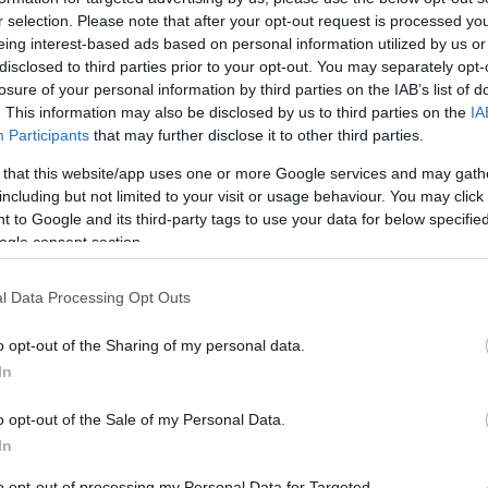
Tá
r selection. Please note that after your opt-out request is processed y
Bec
eing interest-based ads based on personal information utilized by us or
"Betonretró - Betonjövő" programsorozat részeként
disclosed to third parties prior to your opt-out. You may separately opt-
Ha 
nézhettük a Kálvin téri metróállomást. Ami alapból nem
losure of your personal information by third parties on the IAB’s list of
mun
z- és tízezrek járnak oda nap mint nap. De ez most a 4-
. This information may also be disclosed by us to third parties on the
IA
sét
Participants
that may further disclose it to other third parties.
állomása volt. Képriport a fekete palánk…
leg
 that this website/app uses one or more Google services and may gath
tám
including but not limited to your visit or usage behaviour. You may click 
Pat
 to Google and its third-party tags to use your data for below specifi
elé
ogle consent section.
Tám
TOVÁBB
mun
Arc
l Data Processing Opt Outs
ter
56
komment
metro4
bp08
kalvinter
bp05
bp09
o opt-out of the Sharing of my personal data.
Tám
In
is 
Ban
o opt-out of the Sale of my Personal Data.
onája
Köz
In
to opt-out of processing my Personal Data for Targeted