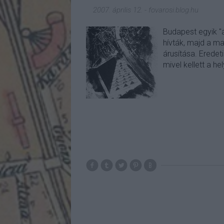
2007. április 12.
-
fovarosi.blog.hu
Budapest egyik "á
hívták, majd a m
árusítása. Eredeti
mivel kellett a 