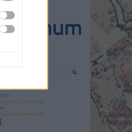
ánló
resés
vess!
 2.0
egyzések
,
kommentek
om
egyzések
,
kommentek