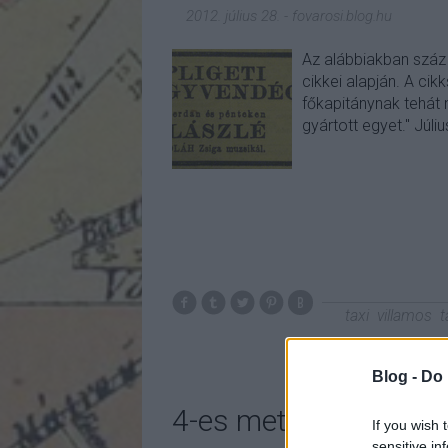
2012. július 28.
-
fovarosi.blog.hu
Az alábbiakban száz 
cikkei alapján. A cik
főkapitánynak tehát 
gyártott egyet." Júli
taxi
villamos
t
Blog -
Do 
4-es metró: Hogy álln
If you wish 
sensitive in