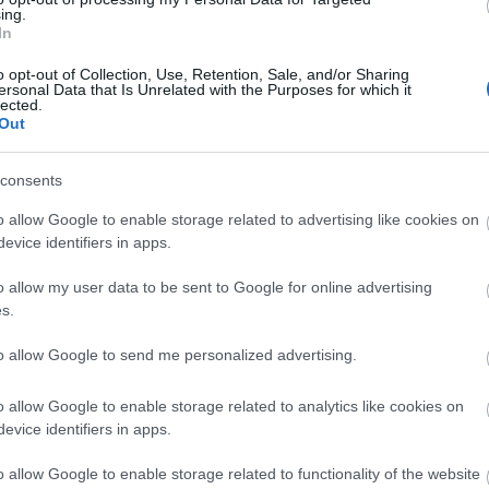
A 
ing.
In
Mercure Korona, a Kálvin tér egyik vitatott épülete.
Bú
etlen vitatott épület a város egyik legsokarcúbb terén.
Egy
o opt-out of Collection, Use, Retention, Sale, and/or Sharing
run({
ersonal Data that Is Unrelated with the Purposes for which it
Bus
lected.
.indafoto.hu/fovarosiblog/kalvin_ter/feed", "width":"630",
HÉV
Out
És 
Meg
consents
let
Új 
o allow Google to enable storage related to advertising like cookies on
TOVÁBB
A V
evice identifiers in apps.
nap
A V
o allow my user data to be sent to Google for online advertising
16
komment
A V
s.
A r
dapest
korona
bp08
kalvinter
bp05
bp09
koronaszallo
Hu
hotelmercurekorona
to allow Google to send me personalized advertising.
10 
To
o allow Google to enable storage related to analytics like cookies on
nete és építészete 10/4
evice identifiers in apps.
Fa
o allow Google to enable storage related to functionality of the website