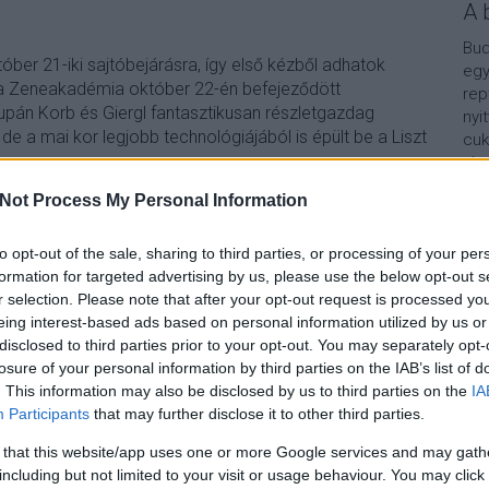
A 
Bud
któber 21-iki sajtóbejárásra, így első kézből adhatok
egy
a Zeneakadémia október 22-én befejeződött
rep
supán Korb és Giergl fantasztikusan részletgazdag
nyi
 de a mai kor legjobb technológiájából is épült be a Liszt
cuk
aho
vár
Not Process My Personal Information
van
Vár
TOVÁBB
lel
to opt-out of the sale, sharing to third parties, or processing of your per
formation for targeted advertising by us, please use the below opt-out s
Kap
r selection. Please note that after your opt-out request is processed y
4
komment
eing interest-based ads based on personal information utilized by us or
kademia
szecesszio
bp06
1907
korbfloris
gierglkalman
A b
disclosed to third parties prior to your opt-out. You may separately opt-
losure of your personal information by third parties on the IAB’s list of
. This information may also be disclosed by us to third parties on the
IA
Participants
that may further disclose it to other third parties.
 that this website/app uses one or more Google services and may gath
including but not limited to your visit or usage behaviour. You may click 