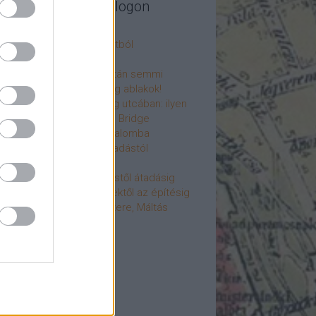
legújabb cikkek a blogon
csú
 fogorvosi rendelő a múltból
h a 4-es metrón
: tervezik, megígérik, aztán semmi
újjászülettek az ólomüveg ablakok!
hökkentő terek a Mérleg utcában: ilyen
t a Mamaison Hotel Chain Bridge
élet költözött a Hengermalomba
áralagút története: az átadástól
jainkig
áralagút története: építéstől átadásig
áralagút története: ötletektől az építésig
omantika elfeledett mestere, Máltás
gó
éve hunyt el Dúl Dezső
vább
...
cebook