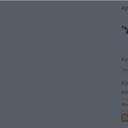
Aj
Ke
Kö
RSS
bej
At
bej