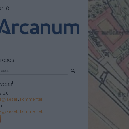
ánló
resés
vess!
 2.0
egyzések
,
kommentek
om
egyzések
,
kommentek