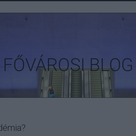
FŐVÁROSI BLOG
adémia?