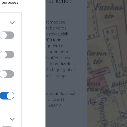
mogasd a munkámat, kérlek!
ed purposes
ome a Patron!
tetszik a blogom, kérlek támogasd
kámat anyagilag is! Cserébe városi
ára hívom meg időnként azokat, akik
alább havi 5 euró vagy 2500 forint
ogatást küldenek. Támogatóim a
reon.com-on exkluzív, a blogon nem
rhető tartalmakhoz is hozzáférhetnek.
ogatásod segítségével tudom fizetni a
kám költségeit a könyvtári tagságtól az
anum előfizetésen át egy új laptop
vezett beszerzéséig.
ogatásodat egyszerű banki átutalással
megteheted: Papp Géza, UniCredit
k, 10918001-00000022-65590047.
lemény: Fővárosi Blog