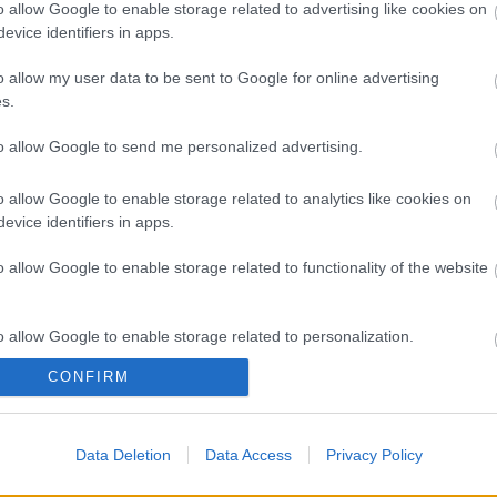
A 
o allow Google to enable storage related to advertising like cookies on
evice identifiers in apps.
Bú
Egy
o allow my user data to be sent to Google for online advertising
Bus
s.
HÉV
És 
to allow Google to send me personalized advertising.
Meg
let
o allow Google to enable storage related to analytics like cookies on
Új 
evice identifiers in apps.
A V
nap
o allow Google to enable storage related to functionality of the website
A V
A V
A r
o allow Google to enable storage related to personalization.
Hu
10 
CONFIRM
o allow Google to enable storage related to security, including
To
cation functionality and fraud prevention, and other user protection.
Fa
Data Deletion
Data Access
Privacy Policy