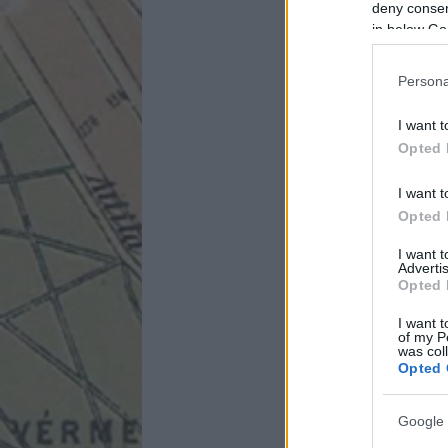
deny consent
in below Go
Persona
I want t
Opted 
I want t
Opted 
I want 
Advertis
Opted 
I want t
of my P
was col
Opted 
Google 