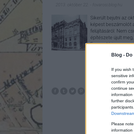
2013. október 22.
-
fovarosi.blog.hu
Sikerült bejutni az o
képest beszámolót 
felújításáról. Nem c
építészete újult meg,
Ferenc téri…
Blog -
Do 
If you wish 
sensitive in
confirm you
continue se
zenea
information 
further disc
participants
Downstream 
Please note
information 