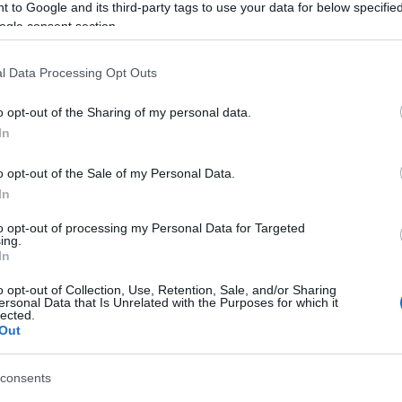
Tá
 to Google and its third-party tags to use your data for below specifi
ogle consent section.
Bec
Ha 
l Data Processing Opt Outs
mun
sét
o opt-out of the Sharing of my personal data.
leg
In
tám
Pat
o opt-out of the Sale of my Personal Data.
elé
In
Tám
mun
to opt-out of processing my Personal Data for Targeted
Arc
ing.
In
ter
o opt-out of Collection, Use, Retention, Sale, and/or Sharing
Tám
ersonal Data that Is Unrelated with the Purposes for which it
is 
lected.
Out
Ban
Köz
consents