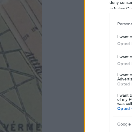
deny consent
in below Go
Persona
I want t
Opted 
I want t
Opted 
I want 
Advertis
Opted 
I want t
of my P
was col
Opted 
Google 