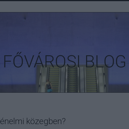
FŐVÁROSI BLOG
rténelmi közegben?