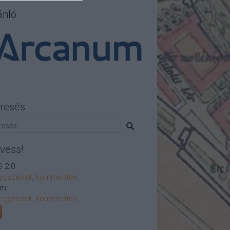
ánló
resés
vess!
 2.0
egyzések
,
kommentek
om
egyzések
,
kommentek