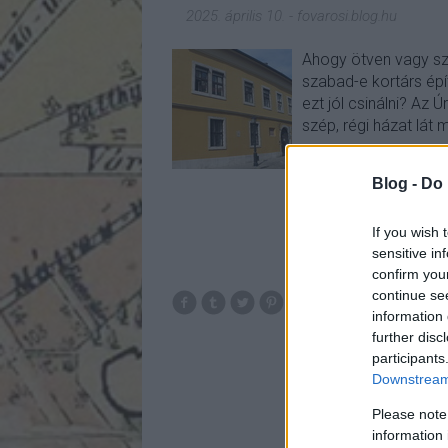
2025. április 10.
-
fovarosi.blog.hu
Ahogy ötven vagy szá
szabad-e kortárs épí
ezt jól csinálni? Az Ú
szép, régi házat lát m
Blog -
Do 
If you wish 
sensitive in
confirm you
continue se
information 
further disc
participants
Downstream 
Please note
information 