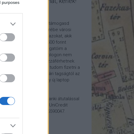
mogasd a munkámat, kérlek!
ed purposes
ome a Patron!
tetszik a blogom, kérlek támogasd
kámat anyagilag is! Cserébe városi
ára hívom meg időnként azokat, akik
alább havi 5 euró vagy 2500 forint
ogatást küldenek. Támogatóim a
reon.com-on exkluzív, a blogon nem
rhető tartalmakhoz is hozzáférhetnek.
ogatásod segítségével tudom fizetni a
kám költségeit a könyvtári tagságtól az
anum előfizetésen át egy új laptop
vezett beszerzéséig.
ogatásodat egyszerű banki átutalással
megteheted: Papp Géza, UniCredit
k, 10918001-00000022-65590047.
lemény: Fővárosi Blog