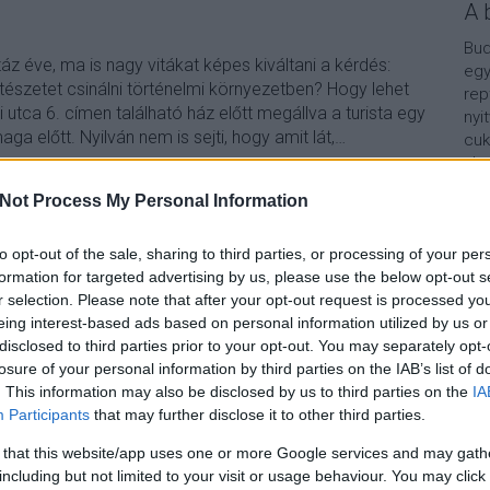
A 
Bud
z éve, ma is nagy vitákat képes kiváltani a kérdés:
egy
tészetet csinálni történelmi környezetben? Hogy lehet
rep
ri utca 6. címen található ház előtt megállva a turista egy
nyi
aga előtt. Nyilván nem is sejti, hogy amit lát,…
cuk
aho
vár
Not Process My Personal Information
van
Vár
TOVÁBB
lel
to opt-out of the sale, sharing to third parties, or processing of your per
formation for targeted advertising by us, please use the below opt-out s
Kap
r selection. Please note that after your opt-out request is processed y
6
komment
eing interest-based ads based on personal information utilized by us or
epiteszet
kortarsepiteszet
modernepiteszet
A b
disclosed to third parties prior to your opt-out. You may separately opt-
losure of your personal information by third parties on the IAB’s list of
. This information may also be disclosed by us to third parties on the
IA
Participants
that may further disclose it to other third parties.
 that this website/app uses one or more Google services and may gath
including but not limited to your visit or usage behaviour. You may click 