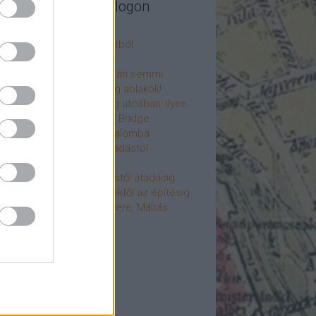
legújabb cikkek a blogon
csú
 fogorvosi rendelő a múltból
h a 4-es metrón
: tervezik, megígérik, aztán semmi
újjászülettek az ólomüveg ablakok!
hökkentő terek a Mérleg utcában: ilyen
t a Mamaison Hotel Chain Bridge
élet költözött a Hengermalomba
áralagút története: az átadástól
jainkig
áralagút története: építéstől átadásig
áralagút története: ötletektől az építésig
omantika elfeledett mestere, Máltás
gó
éve hunyt el Dúl Dezső
vább
...
cebook