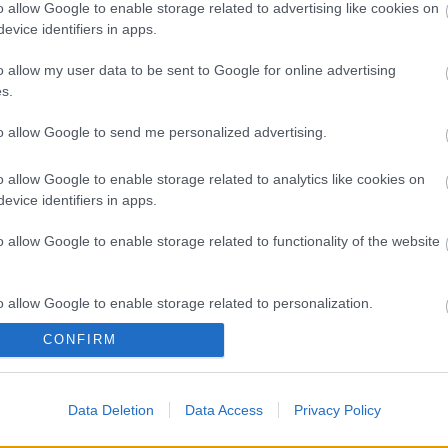
A 
o allow Google to enable storage related to advertising like cookies on
evice identifiers in apps.
Bú
Egy
o allow my user data to be sent to Google for online advertising
Bus
s.
HÉV
És 
to allow Google to send me personalized advertising.
Meg
let
o allow Google to enable storage related to analytics like cookies on
Új 
evice identifiers in apps.
A V
nap
o allow Google to enable storage related to functionality of the website
A V
A V
A r
o allow Google to enable storage related to personalization.
Hu
10 
CONFIRM
o allow Google to enable storage related to security, including
To
cation functionality and fraud prevention, and other user protection.
Fa
Data Deletion
Data Access
Privacy Policy