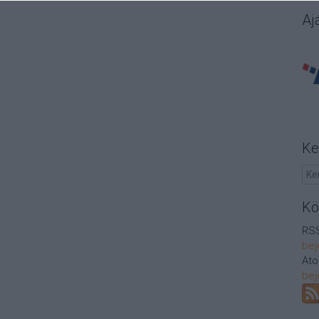
Aj
Ke
Kö
RSS
bej
At
bej