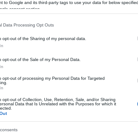
Tá
 to Google and its third-party tags to use your data for below specifi
ogle consent section.
Bec
Ha 
l Data Processing Opt Outs
mun
sét
o opt-out of the Sharing of my personal data.
leg
In
tám
Pat
o opt-out of the Sale of my Personal Data.
elé
In
Tám
mun
to opt-out of processing my Personal Data for Targeted
Arc
ing.
In
ter
o opt-out of Collection, Use, Retention, Sale, and/or Sharing
Tám
ersonal Data that Is Unrelated with the Purposes for which it
is 
lected.
Out
Ban
Köz
consents