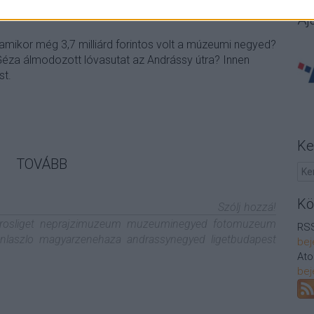
Aj
mikor még 3,7 milliárd forintos volt a múzeumi negyed?
za álmodozott lóvasutat az Andrássy útra? Innen
st.
Ke
TOVÁBB
Kö
Szólj hozzá!
rosliget
neprajzimuzeum
muzeuminegyed
fotomuzeum
RSS
nlaszlo
magyarzenehaza
andrassynegyed
ligetbudapest
bej
At
bej