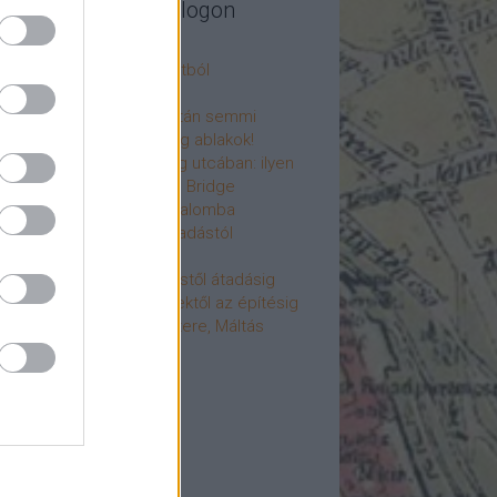
legújabb cikkek a blogon
csú
 fogorvosi rendelő a múltból
h a 4-es metrón
: tervezik, megígérik, aztán semmi
újjászülettek az ólomüveg ablakok!
hökkentő terek a Mérleg utcában: ilyen
t a Mamaison Hotel Chain Bridge
élet költözött a Hengermalomba
áralagút története: az átadástól
jainkig
áralagút története: építéstől átadásig
áralagút története: ötletektől az építésig
omantika elfeledett mestere, Máltás
gó
éve hunyt el Dúl Dezső
vább
...
cebook