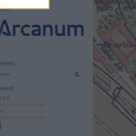
ánló
resés
vess!
 2.0
egyzések
,
kommentek
om
egyzések
,
kommentek