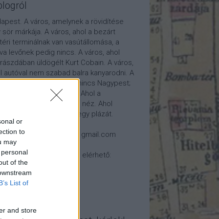
blogról
apest. A város, amelynek a rövidítése
 sör márkája. A város, ahol a bezárt
téri terminálnak van vasútállomása, a
tva levőnek pedig nincs. A város, ahol
rászdában üldögélt Kurt Cobain. A város,
l autóval nem szabad balra kanyarodni. A
os, ahol van Kispest, de nincs Nagypest;
 Újpest, de nincs Ópest. Ahol a
osháza nem a város felé néz. Ahol
átóról nézhetünk élőben egy plázát.
sonal or
ection to
csolat: 7788fido (kukac) gmail.com
ou may
 personal
log ezeken a helyeken is elérhető:
out of the
 downstream
B’s List of
er and store