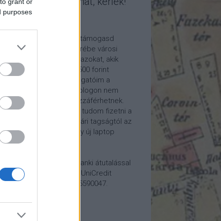
mogasd a munkámat, kérlek!
to grant or
ed purposes
ome a Patron!
tetszik a blogom, kérlek támogasd
kámat anyagilag is! Cserébe városi
ára hívom meg időnként azokat, akik
alább havi 5 euró vagy 2500 forint
ogatást küldenek. Támogatóim a
reon.com-on exkluzív, a blogon nem
rhető tartalmakhoz is hozzáférhetnek.
ogatásod segítségével tudom fizetni a
kám költségeit a könyvtári tagságtól az
anum előfizetésen át egy új laptop
vezett beszerzéséig.
ogatásodat egyszerű banki átutalással
megteheted: Papp Géza, UniCredit
k, 10918001-00000022-65590047.
lemény: Fővárosi Blog