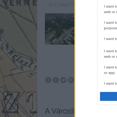
2016. május 17.
-
fovarosi.blog.hu
I want t
web or d
Hogyhogy a Néprajzi 
pályázat már volt? H
I want t
a Fotómúzeumot és a
purpose
évek múzeumi negyed 
sztorijához…
I want 
I want t
web or d
I want t
or app.
bp14
va
I want t
baa
I want t
authenti
A Városliget beépítés