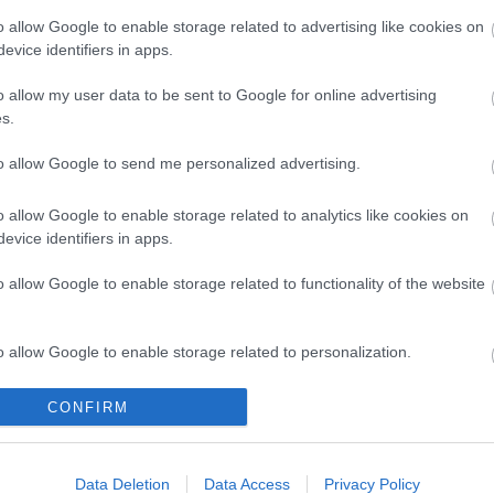
A 
o allow Google to enable storage related to advertising like cookies on
Bú
evice identifiers in apps.
Múzeumra hirdetett új pályázati nyertest, mikor olyan
Egy
ogy kerülhet az 56-os emlékműhöz az új épület, ha oda
Bus
o allow my user data to be sent to Google for online advertising
z Építészeti Múzeumot tervezték? Olvassa el az elmúlt
HÉV
s.
És 
sztoriját, hogy képbe kerüljön! A legelső évek
Meg
to allow Google to send me personalized advertising.
let
Új 
o allow Google to enable storage related to analytics like cookies on
A V
evice identifiers in apps.
TOVÁBB
nap
A V
o allow Google to enable storage related to functionality of the website
A V
A r
6
komment
Hu
rosliget
neprajzimuzeum
muzeuminegyed
fotomuzeum
o allow Google to enable storage related to personalization.
10 
nlaszlo
magyarzenehaza
andrassynegyed
ligetbudapest
To
o allow Google to enable storage related to security, including
CONFIRM
cation functionality and fraud prevention, and other user protection.
Fa
ének sztorija: a kezdetek
Data Deletion
Data Access
Privacy Policy