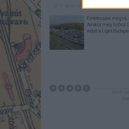
2016. április 20.
-
fovarosi.blog.hu
Emlékszünk még rá, a
Amikor még Szőcs Gé
indult a Liget Budape
bp14
va
baa