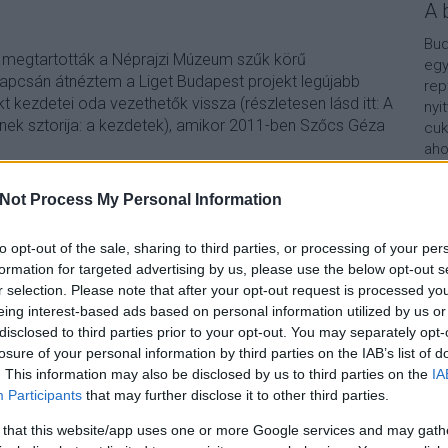
A 
Bud
 megtartották a Néprajzi Múzeum szűk körű
egy
kapcsán átnéztem a Liget Budapest projekt legújabb
rep
kt kezdetei oda vezethetők vissza (részletesen lásd itt: A
nyi
nek sztorija: a kezdetek), amikor 2011-ben Szőcs Géza
cuk
aho
vár
van
Not Process My Personal Information
Vár
TOVÁBB
lel
to opt-out of the sale, sharing to third parties, or processing of your per
formation for targeted advertising by us, please use the below opt-out s
Kap
r selection. Please note that after your opt-out request is processed y
9
komment
eing interest-based ads based on personal information utilized by us or
varosliget
neprajzimuzeum
muzeuminegyed
baanlaszlo
A b
disclosed to third parties prior to your opt-out. You may separately opt-
magyarzenehaza
ligetbudapest
biodom
omrrk
losure of your personal information by third parties on the IAB’s list of
. This information may also be disclosed by us to third parties on the
IA
Participants
that may further disclose it to other third parties.
pítése, 2017-2018
 that this website/app uses one or more Google services and may gath