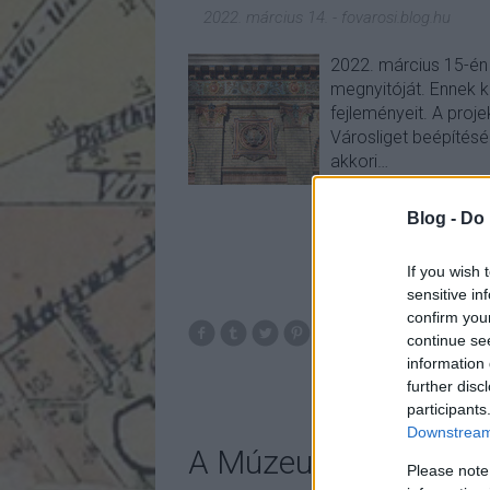
2022. március 14.
-
fovarosi.blog.hu
2022. március 15-én
megnyitóját. Ennek 
fejleményeit. A proje
Városliget beépítésé
akkori…
Blog -
Do 
If you wish 
sensitive in
confirm you
continue se
bp14
information 
further disc
participants
Downstream 
A Múzeumi Negyed é
Please note