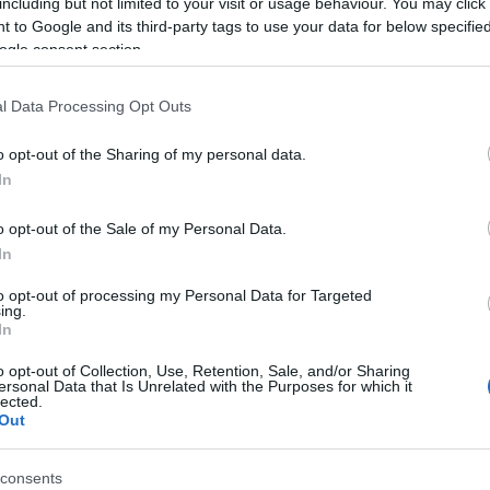
Tá
including but not limited to your visit or usage behaviour. You may click 
 to Google and its third-party tags to use your data for below specifi
Bec
ogle consent section.
ezett Múzeumi Negyedben csak a változás és a
Ha 
 állandó. Az alábbiakban az elmúlt két év történéseit,
l Data Processing Opt Outs
mun
 Az első részben már bemutattam, hogy hogyan lett egy
sét
tletből idővel egy komplett múzeum…
leg
o opt-out of the Sharing of my personal data.
tám
In
Pat
elé
o opt-out of the Sale of my Personal Data.
Tám
TOVÁBB
In
mun
Arc
to opt-out of processing my Personal Data for Targeted
ing.
ter
Szólj hozzá!
In
varosliget
neprajzimuzeum
muzeuminegyed
baanlaszlo
Tám
magyarzenehaza
andrassynegyed
ligetbudapest
o opt-out of Collection, Use, Retention, Sale, and/or Sharing
is 
ersonal Data that Is Unrelated with the Purposes for which it
lected.
Ban
Out
Köz
ének sztorija, 2014-2016
consents