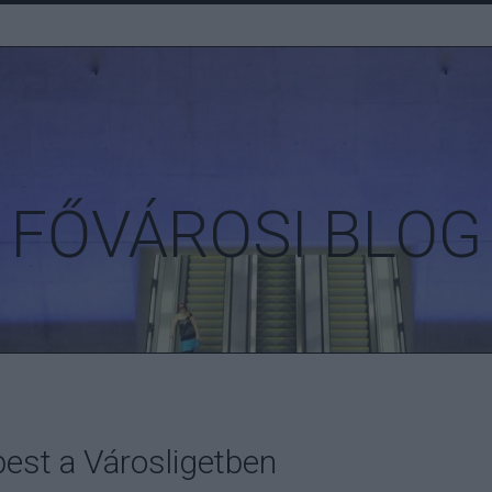
FŐVÁROSI BLOG
pest a Városligetben