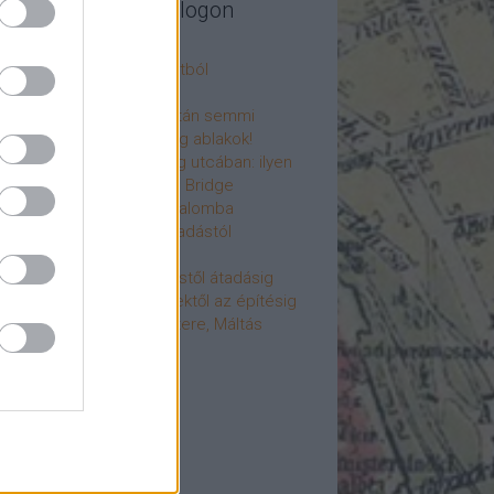
legújabb cikkek a blogon
csú
 fogorvosi rendelő a múltból
h a 4-es metrón
: tervezik, megígérik, aztán semmi
újjászülettek az ólomüveg ablakok!
hökkentő terek a Mérleg utcában: ilyen
t a Mamaison Hotel Chain Bridge
élet költözött a Hengermalomba
áralagút története: az átadástól
jainkig
áralagút története: építéstől átadásig
áralagút története: ötletektől az építésig
omantika elfeledett mestere, Máltás
gó
éve hunyt el Dúl Dezső
vább
...
cebook