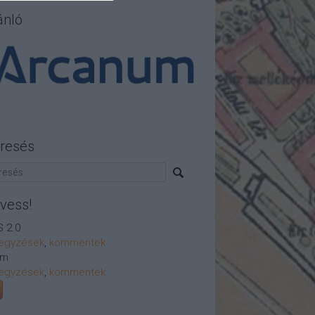
ánló
resés
vess!
 2.0
egyzések
,
kommentek
om
egyzések
,
kommentek