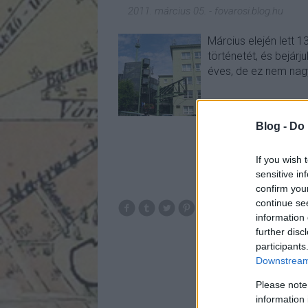
2011. március 05.
-
fovarosi.blog.hu
Március elején lett 1
történetét, és bejárj
éves, de ez nem nagy
Blog -
Do 
If you wish 
sensitive in
confirm you
continue se
mti
1991
high
information 
further disc
participants
Downstream 
Please note
information 