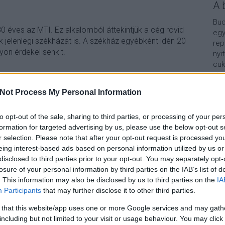
A 
Bud
30 éves az MTI. Ez alkalomból áttekintjük a cég rövid
egy
uk jelenlegi székházát is. A székház egyébként idén 20
rep
on érdekel senkit.
nyi
cuk
aho
vár
Not Process My Personal Information
van
Vár
TOVÁBB
lel
to opt-out of the sale, sharing to third parties, or processing of your per
formation for targeted advertising by us, please use the below opt-out s
Kap
r selection. Please note that after your opt-out request is processed y
2
komment
eing interest-based ads based on personal information utilized by us or
tech
naphegy
bp01
viragcsaba
mtiszekhaz
naphegyter
A b
disclosed to third parties prior to your opt-out. You may separately opt-
losure of your personal information by third parties on the IAB’s list of
. This information may also be disclosed by us to third parties on the
IA
Participants
that may further disclose it to other third parties.
 that this website/app uses one or more Google services and may gath
including but not limited to your visit or usage behaviour. You may click 