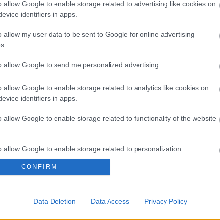
A 
o allow Google to enable storage related to advertising like cookies on
evice identifiers in apps.
Bú
Egy
o allow my user data to be sent to Google for online advertising
Bus
s.
HÉV
És 
to allow Google to send me personalized advertising.
Meg
let
o allow Google to enable storage related to analytics like cookies on
Új 
evice identifiers in apps.
A V
nap
o allow Google to enable storage related to functionality of the website
A V
A V
A r
o allow Google to enable storage related to personalization.
Hu
10 
CONFIRM
o allow Google to enable storage related to security, including
To
cation functionality and fraud prevention, and other user protection.
Fa
Data Deletion
Data Access
Privacy Policy