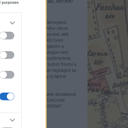
mogasd a munkámat, kérlek!
ed purposes
ome a Patron!
tetszik a blogom, kérlek támogasd
kámat anyagilag is! Cserébe városi
ára hívom meg időnként azokat, akik
alább havi 5 euró vagy 2500 forint
ogatást küldenek. Támogatóim a
reon.com-on exkluzív, a blogon nem
rhető tartalmakhoz is hozzáférhetnek.
ogatásod segítségével tudom fizetni a
kám költségeit a könyvtári tagságtól az
anum előfizetésen át egy új laptop
vezett beszerzéséig.
ogatásodat egyszerű banki átutalással
megteheted: Papp Géza, UniCredit
k, 10918001-00000022-65590047.
lemény: Fővárosi Blog