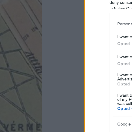
deny consent
in below Go
Persona
I want t
Opted 
I want t
Opted 
I want 
Advertis
Opted 
I want t
of my P
was col
Opted 
Google 