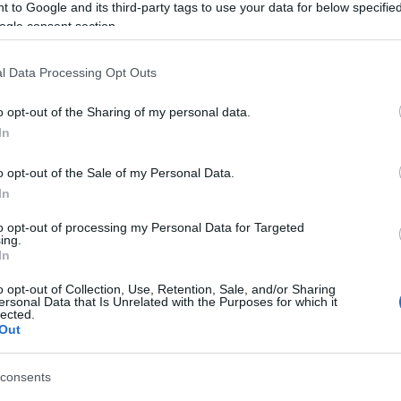
Tá
 to Google and its third-party tags to use your data for below specifi
ogle consent section.
Bec
Ha 
l Data Processing Opt Outs
mun
sét
o opt-out of the Sharing of my personal data.
leg
In
tám
Pat
o opt-out of the Sale of my Personal Data.
elé
In
Tám
mun
to opt-out of processing my Personal Data for Targeted
Arc
ing.
In
ter
o opt-out of Collection, Use, Retention, Sale, and/or Sharing
Tám
ersonal Data that Is Unrelated with the Purposes for which it
is 
lected.
Out
Ban
Köz
consents