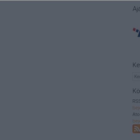
Aj
Ke
Kö
RSS
bej
At
bej