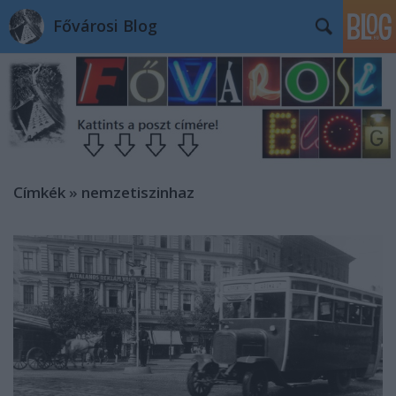
Fővárosi Blog
Címkék
»
nemzetiszinhaz