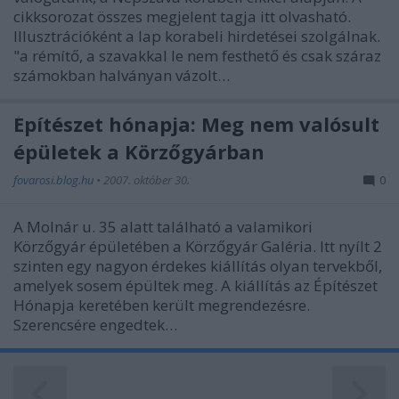
cikksorozat összes megjelent tagja itt olvasható.
Illusztrációként a lap korabeli hirdetései szolgálnak.
"a rémítő, a szavakkal le nem festhető és csak száraz
számokban halványan vázolt…
Építészet hónapja: Meg nem valósult
épületek a Körzőgyárban
fovarosi.blog.hu
•
2007. október 30.
0
A Molnár u. 35 alatt található a valamikori
Körzőgyár épületében a Körzőgyár Galéria. Itt nyílt 2
szinten egy nagyon érdekes kiállítás olyan tervekből,
amelyek sosem épültek meg. A kiállítás az Építészet
Hónapja keretében került megrendezésre.
Szerencsére engedtek…