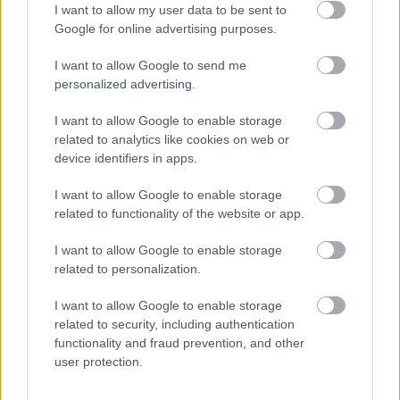
I want to allow my user data to be sent to
Google for online advertising purposes.
I want to allow Google to send me
Száz éves hírek - 1913 Április
personalized advertising.
fovarosi.blog.hu
•
2013. április 05.
1
I want to allow Google to enable storage
related to analytics like cookies on web or
Az alábbiakban száz évvel ezelőtti hírekből
device identifiers in apps.
válogatunk, Az Est korabeli cikkei alapján. A
cikksorozat összes megjelent tagja itt olvasható.
I want to allow Google to enable storage
Ezen a hétvégén pedig 100 éves épületekbe
related to functionality of the website or app.
kukkanthatsz be a Kortárs Építészeti Központ
jóvoltából - a Budapest100 programjában egy kicsit
I want to allow Google to enable storage
a Fővárosi Blog is…
related to personalization.
I want to allow Google to enable storage
related to security, including authentication
functionality and fraud prevention, and other
user protection.