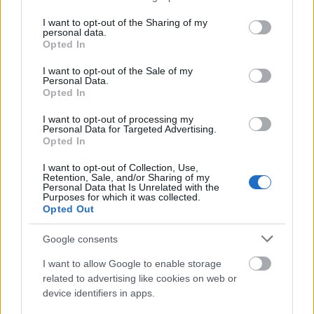
Száz éves hírek - 1913 május
services and may gather and store information including but
not limited to your visit or usage behaviour. You may click to
I want to opt-out of the Sharing of my
fovarosi.blog.hu
•
2013. május 04.
1
personal data.
grant or deny consent to Google and its third-party tags to
Opted In
use your data for below specified purposes in below Google
Az alábbiakban száz évvel ezelőtti hírekből
consent section.
I want to opt-out of the Sale of my
válogatunk, Az Est korabeli cikkei alapján. A
Personal Data.
cikksorozat összes megjelent tagja itt olvasható. "Az
Opted In
utcák azért vannak, hogy három téli hónap
I want to opt-out of processing my
kivételével, állandóan javítsák őket."
Personal Data for Targeted Advertising.
Opted In
I want to opt-out of Collection, Use,
Retention, Sale, and/or Sharing of my
Personal Data that Is Unrelated with the
Purposes for which it was collected.
Opted Out
Google consents
I want to allow Google to enable storage
related to advertising like cookies on web or
device identifiers in apps.