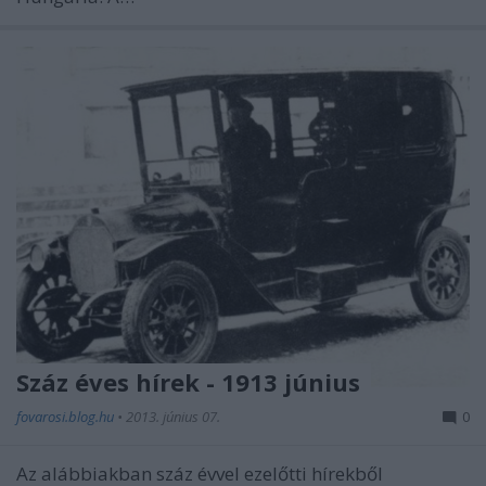
Száz éves hírek - 1913 június
fovarosi.blog.hu
•
2013. június 07.
0
Az alábbiakban száz évvel ezelőtti hírekből