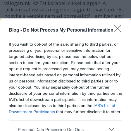
válogatunk, Az Est korabeli cikkei alapján. A
cikksorozat összes megjelent tagja itt olvasható. "És
hogyha a vendég nem ad borravalót?... amilyen egy
pofát vágok én akkor, azt nézze meg a nagyságos
úr!"
Blog -
Do Not Process My Personal Information
If you wish to opt-out of the sale, sharing to third parties, or
processing of your personal or sensitive information for
targeted advertising by us, please use the below opt-out
section to confirm your selection. Please note that after your
opt-out request is processed you may continue seeing
interest-based ads based on personal information utilized by
us or personal information disclosed to third parties prior to
your opt-out. You may separately opt-out of the further
disclosure of your personal information by third parties on the
IAB’s list of downstream participants. This information may
also be disclosed by us to third parties on the
IAB’s List of
Downstream Participants
that may further disclose it to other
third parties.
Please note that this website/app uses one or more Google
Personal Data Processing Opt Outs