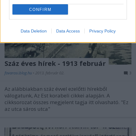
CONFIRM
Data Deletion
Data Access
Privacy Policy
Száz éves hírek - 1913 február
fovarosi.blog.hu
•
2013. február 02.
3
Az alábbiakban száz évvel ezelőtti hírekből
válogatunk, Az Est korabeli cikkei alapján. A
cikksorozat összes megjelent tagja itt olvasható. "Ez
az utca sáros utca"