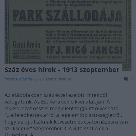
Száz éves hírek - 1913 szeptember
fovarosi.blog.hu
•
2013. szeptember 09.
0
Az alábbiakban száz évvel ezelőtti hírekből
válogatunk, Az Est korabeli cikkei alapján. A
cikksorozat összes megjelent tagja itt olvasható.
"...elfeledkeztek arról a legelemibb szükségletről,
hogy az új utcáknak kövezetre és csatornázásra van
szükségük" Szeptember 3: A Ritz-szálló és a
Hungária. A…