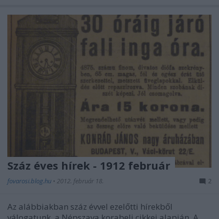
Száz éves hírek - 1912 február
fovarosi.blog.hu
•
2012. február 18.
2
Az alábbiakban száz évvel ezelőtti hírekből
válogatunk, a Népszava korabeli cikkei alapján. A