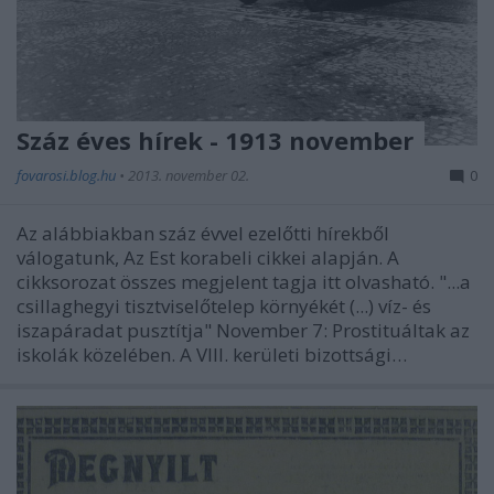
Száz éves hírek - 1913 november
fovarosi.blog.hu
•
2013. november 02.
0
Az alábbiakban száz évvel ezelőtti hírekből
válogatunk, Az Est korabeli cikkei alapján. A
cikksorozat összes megjelent tagja itt olvasható. "...a
csillaghegyi tisztviselőtelep környékét (...) víz- és
iszapáradat pusztítja" November 7: Prostituáltak az
iskolák közelében. A VIII. kerületi bizottsági…