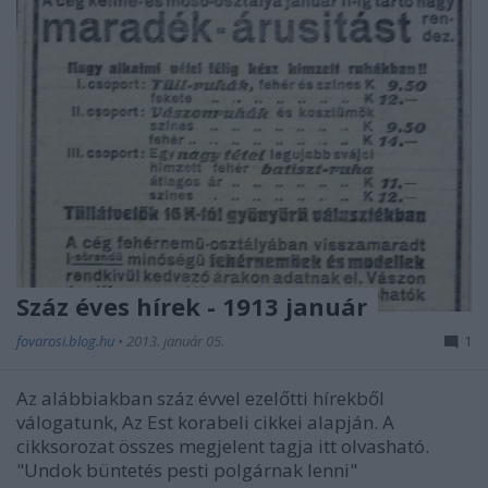
Száz éves hírek - 1913 január
fovarosi.blog.hu
•
2013. január 05.
1
Az alábbiakban száz évvel ezelőtti hírekből
válogatunk, Az Est korabeli cikkei alapján. A
cikksorozat összes megjelent tagja itt olvasható.
"Undok büntetés pesti polgárnak lenni"